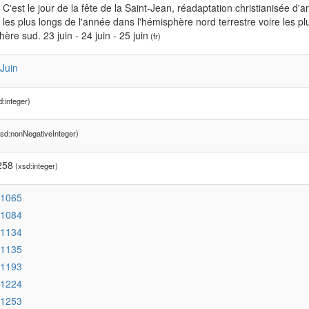
 C'est le jour de la fête de la Saint-Jean, réadaptation christianisée d
s les plus longs de l'année dans l'hémisphère nord terrestre voire les p
hère sud. 23 juin - 24 juin - 25 juin
(fr)
:Juin
:integer)
sd:nonNegativeInteger)
258
(xsd:integer)
:1065
:1084
:1134
:1135
:1193
:1224
:1253