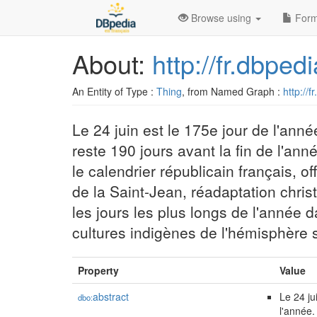
Browse using
Form
About:
http://fr.dbped
An Entity of Type :
Thing
, from Named Graph :
http://f
Le 24 juin est le 175e jour de l'anné
reste 190 jours avant la fin de l'an
le calendrier républicain français, o
de la Saint-Jean, réadaptation chri
les jours les plus longs de l'année 
cultures indigènes de l'hémisphère su
Property
Value
abstract
Le 24 ju
dbo:
l'année.