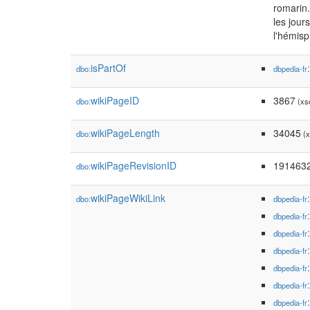
romarin.
les jour
l'hémisp
isPartOf
dbo:
dbpedia-fr
wikiPageID
3867
dbo:
(xsd
wikiPageLength
34045
dbo:
(x
wikiPageRevisionID
191463
dbo:
wikiPageWikiLink
dbo:
dbpedia-fr
dbpedia-fr
dbpedia-fr
dbpedia-fr
dbpedia-fr
dbpedia-fr
dbpedia-fr