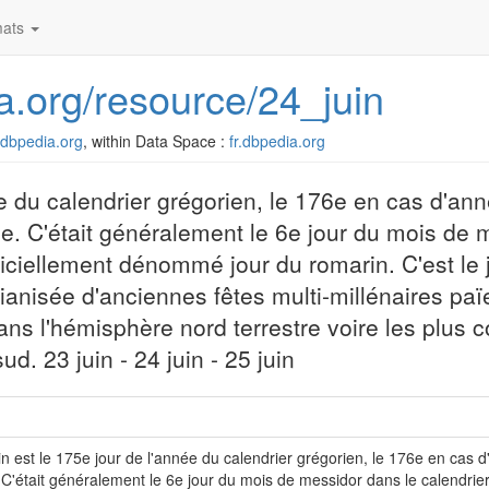
ats
ia.org/resource/24_juin
r.dbpedia.org
, within Data Space :
fr.dbpedia.org
e du calendrier grégorien, le 176e en cas d'anné
née. C'était généralement le 6e jour du mois de
fficiellement dénommé jour du romarin. C'est le j
stianisée d'anciennes fêtes multi-millénaires p
dans l'hémisphère nord terrestre voire les plus 
d. 23 juin - 24 juin - 25 juin
in est le 175e jour de l'année du calendrier grégorien, le 176e en cas d'a
 C'était généralement le 6e jour du mois de messidor dans le calendrier