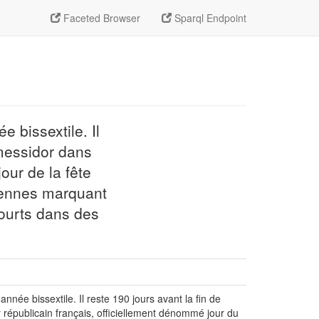
Faceted Browser
Sparql Endpoint
e bissextile. Il
 messidor dans
our de la fête
aïennes marquant
courts dans des
nnée bissextile. Il reste 190 jours avant la fin de
 républicain français, officiellement dénommé jour du