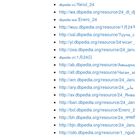
:Yanul_24
dbpedia-vo
http://wa.dbpedia.org/resource/24_di_d
:Enero_24
dbpedia-war
http://wuu.dbpedia.org/resource/1月24
http://xal.dbpedia.org/resource/Туула
http://yi.dbpedia.org/resourc
http://zea.dbpedia.org/resource/24_janu
:1月24日
dbpedia-zh
http://ab.dbpedia.org/resource/Ажьыр
http://alt.dbpedia.org/resource/Чаган
http://am.dbpedia.org/resource/24_Jan
http://ary.dbpedia.org/resource/24_يناير
http://av.dbpedia.org/resource/24_Янв
http://ban.dbpedia.org/resource/24_Jan
http://bcl.dbpedia.org/resource/Enero_
http://bh.dbpedia.org/resource/24_जनवर
http://bjn.dbpedia.org/resource/24_Janu
http://cdo.dbpedia.org/resource/1_ngu