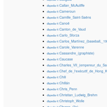
:Callan_McAuliffe
dbpedia-fr
:Cameroun
dbpedia-fr
:Camille_Saint-Saëns
dbpedia-fr
:Canoë
dbpedia-fr
:Canton_de_Vaud
dbpedia-fr
:Carlo_Sforza
dbpedia-fr
:Carlos_Martínez_(baseball,_1
dbpedia-fr
:Carole_Varenne
dbpedia-fr
:Cassandre_(graphiste)
dbpedia-fr
:Caucase
dbpedia-fr
:Charles_VII_(empereur_du_Sai
dbpedia-fr
:Chef_de_l'exécutif_de_Hong_
dbpedia-fr
:Chili
dbpedia-fr
:Chillán
dbpedia-fr
:Chris_Penn
dbpedia-fr
:Christian_Ludwig_Brehm
dbpedia-fr
:Christoph_Wolle
dbpedia-fr
:Chypre_(île)