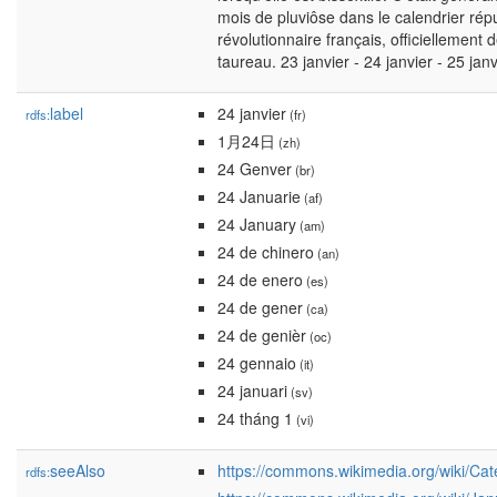
mois de pluviôse dans le calendrier répu
révolutionnaire français, officiellemen
taureau. 23 janvier - 24 janvier - 25 janv
label
24 janvier
rdfs:
(fr)
1月24日
(zh)
24 Genver
(br)
24 Januarie
(af)
24 January
(am)
24 de chinero
(an)
24 de enero
(es)
24 de gener
(ca)
24 de genièr
(oc)
24 gennaio
(it)
24 januari
(sv)
24 tháng 1
(vi)
seeAlso
https://commons.wikimedia.org/wiki/Ca
rdfs: