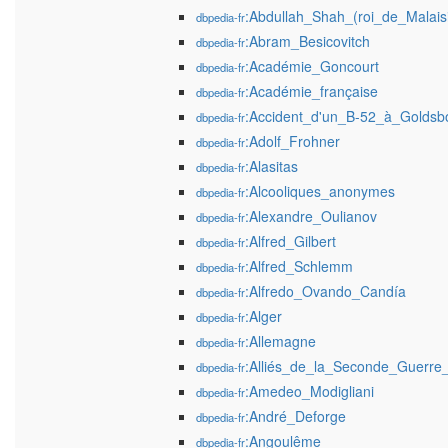
:Abdullah_Shah_(roi_de_Malais
dbpedia-fr
:Abram_Besicovitch
dbpedia-fr
:Académie_Goncourt
dbpedia-fr
:Académie_française
dbpedia-fr
:Accident_d'un_B-52_à_Goldsb
dbpedia-fr
:Adolf_Frohner
dbpedia-fr
:Alasitas
dbpedia-fr
:Alcooliques_anonymes
dbpedia-fr
:Alexandre_Oulianov
dbpedia-fr
:Alfred_Gilbert
dbpedia-fr
:Alfred_Schlemm
dbpedia-fr
:Alfredo_Ovando_Candía
dbpedia-fr
:Alger
dbpedia-fr
:Allemagne
dbpedia-fr
:Alliés_de_la_Seconde_Guerre
dbpedia-fr
:Amedeo_Modigliani
dbpedia-fr
:André_Deforge
dbpedia-fr
:Angoulême
dbpedia-fr