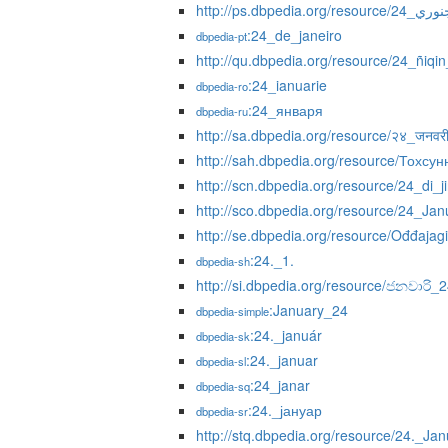
http://ps.dbpedia.org/resource/24
:24_de_janeiro
dbpedia-pt
http://qu.dbpedia.org/resource/24_ñiqin
:24_ianuarie
dbpedia-ro
:24_января
dbpedia-ru
http://sa.dbpedia.org/resource/२४_जनवर
http://sah.dbpedia.org/resource/Тохсу
http://scn.dbpedia.org/resource/24_di_j
http://sco.dbpedia.org/resource/24_Jan
http://se.dbpedia.org/resource/Ođđaja
:24._1.
dbpedia-sh
http://si.dbpedia.org/resource/ජනවාරි_
:January_24
dbpedia-simple
:24._január
dbpedia-sk
:24._januar
dbpedia-sl
:24_janar
dbpedia-sq
:24._јануар
dbpedia-sr
http://stq.dbpedia.org/resource/24._Ja