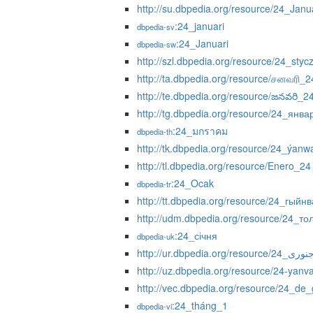
http://su.dbpedia.org/resource/24_Janu
:24_januari
dbpedia-sv
:24_Januari
dbpedia-sw
http://szl.dbpedia.org/resource/24_styc
http://ta.dbpedia.org/resource/சனவரி_2
http://te.dbpedia.org/resource/జనవరి_2
http://tg.dbpedia.org/resource/24_янва
:24_มกราคม
dbpedia-th
http://tk.dbpedia.org/resource/24_ýanw
http://tl.dbpedia.org/resource/Enero_24
:24_Ocak
dbpedia-tr
http://tt.dbpedia.org/resource/24_гыйн
http://udm.dbpedia.org/resource/24_т
:24_січня
dbpedia-uk
http://ur.dbpedia.org/resource/24_ری
http://uz.dbpedia.org/resource/24-yanv
http://vec.dbpedia.org/resource/24_de
:24_tháng_1
dbpedia-vi