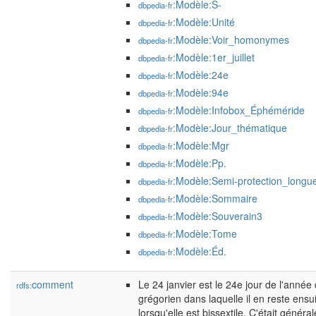
:Modèle:S-
dbpedia-fr
:Modèle:Unité
dbpedia-fr
:Modèle:Voir_homonymes
dbpedia-fr
:Modèle:1er_juillet
dbpedia-fr
:Modèle:24e
dbpedia-fr
:Modèle:94e
dbpedia-fr
:Modèle:Infobox_Éphéméride
dbpedia-fr
:Modèle:Jour_thématique
dbpedia-fr
:Modèle:Mgr
dbpedia-fr
:Modèle:Pp.
dbpedia-fr
:Modèle:Semi-protection_longu
dbpedia-fr
:Modèle:Sommaire
dbpedia-fr
:Modèle:Souverain3
dbpedia-fr
:Modèle:Tome
dbpedia-fr
:Modèle:Éd.
dbpedia-fr
comment
Le 24 janvier est le 24e jour de l'année
rdfs:
grégorien dans laquelle il en reste ensu
lorsqu'elle est bissextile. C'était généra