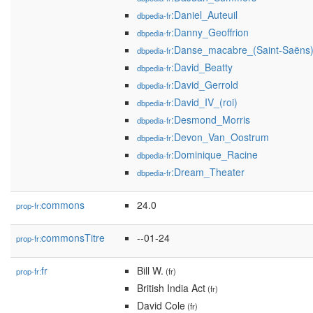
:Daniel_Auteuil
dbpedia-fr
:Danny_Geoffrion
dbpedia-fr
:Danse_macabre_(Saint-Saëns
dbpedia-fr
:David_Beatty
dbpedia-fr
:David_Gerrold
dbpedia-fr
:David_IV_(roi)
dbpedia-fr
:Desmond_Morris
dbpedia-fr
:Devon_Van_Oostrum
dbpedia-fr
:Dominique_Racine
dbpedia-fr
:Dream_Theater
dbpedia-fr
commons
24.0
prop-fr:
commonsTitre
--01-24
prop-fr:
fr
Bill W.
prop-fr:
(fr)
British India Act
(fr)
David Cole
(fr)