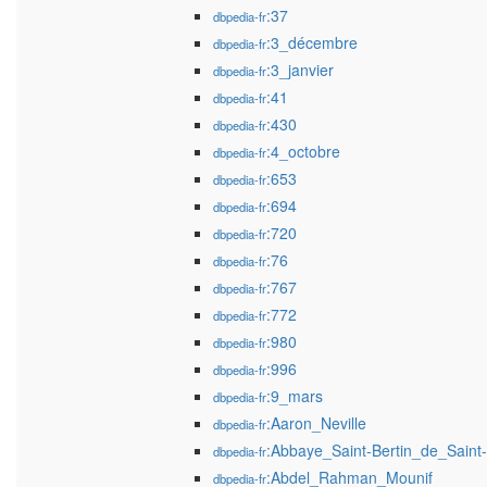
:37
dbpedia-fr
:3_décembre
dbpedia-fr
:3_janvier
dbpedia-fr
:41
dbpedia-fr
:430
dbpedia-fr
:4_octobre
dbpedia-fr
:653
dbpedia-fr
:694
dbpedia-fr
:720
dbpedia-fr
:76
dbpedia-fr
:767
dbpedia-fr
:772
dbpedia-fr
:980
dbpedia-fr
:996
dbpedia-fr
:9_mars
dbpedia-fr
:Aaron_Neville
dbpedia-fr
:Abbaye_Saint-Bertin_de_Sain
dbpedia-fr
:Abdel_Rahman_Mounif
dbpedia-fr