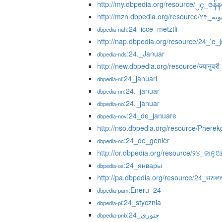
http://my.dbpedia.org/resource/၂၄_ဇန်န
http://mzn.dbpedia.org/re
:24_icce_metztli
dbpedia-nah
http://nap.dbpedia.org/resource/24_'e_
:24._Januar
dbpedia-nds
http://new.dbpedia.org/resource/ज्यानुवर
:24_januari
dbpedia-nl
:24._januar
dbpedia-nn
:24._januar
dbpedia-no
:24_de_januare
dbpedia-nov
http://nso.dbpedia.org/resource/Phere
:24_de_genièr
dbpedia-oc
http://or.dbpedia.org/resource/୨୪_ଜାନୁ
:24_январы
dbpedia-os
http://pa.dbpedia.org/resource/24_ਜਨਵ
:Eneru_24
dbpedia-pam
:24_stycznia
dbpedia-pl
:24_جنوری
dbpedia-pnb