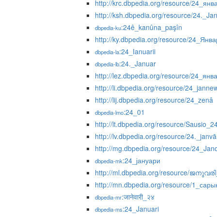
http://krc.dbpedia.org/resource/24_янв
http://ksh.dbpedia.org/resource/24._J
:24ê_kanûna_paşîn
dbpedia-ku
http://ky.dbpedia.org/resource/24_Янв
:24_Ianuarii
dbpedia-la
:24._Januar
dbpedia-lb
http://lez.dbpedia.org/resource/24_янв
http://li.dbpedia.org/resource/24_janne
http://lij.dbpedia.org/resource/24_zenâ
:24_01
dbpedia-lmo
http://lt.dbpedia.org/resource/Sausio_2
http://lv.dbpedia.org/resource/24._janvā
http://mg.dbpedia.org/resource/24_Jan
:24_јануари
dbpedia-mk
http://ml.dbpedia.org/resource/ജനുവര
http://mn.dbpedia.org/resource/1_сар
:जानेवारी_२४
dbpedia-mr
:24_Januari
dbpedia-ms