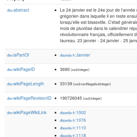
abstract
Le 24 janvier est le 24e jour de l'année
dbo:
grégorien dans laquelle il en reste ensu
lorsqu'elle est bissextile. C'était généra
mois de pluviôse dans le calendrier répu
révolutionnaire français, officiellemen
taureau. 23 janvier - 24 janvier - 25 janv
isPartOf
:Janvier
dbo:
dbpedia-fr
wikiPageID
3690
dbo:
(xsd:integer)
wikiPageLength
33139
dbo:
(xsd:nonNegativeInteger)
wikiPageRevisionID
190726045
dbo:
(xsd:integer)
wikiPageWikiLink
:1002
dbo:
dbpedia-fr
:1076
dbpedia-fr
:1110
dbpedia-fr
:1118
dbpedia-fr