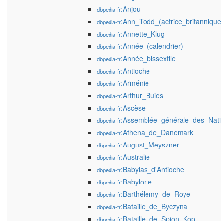
:Anjou
dbpedia-fr
:Ann_Todd_(actrice_britannique
dbpedia-fr
:Annette_Klug
dbpedia-fr
:Année_(calendrier)
dbpedia-fr
:Année_bissextile
dbpedia-fr
:Antioche
dbpedia-fr
:Arménie
dbpedia-fr
:Arthur_Buies
dbpedia-fr
:Ascèse
dbpedia-fr
:Assemblée_générale_des_Nati
dbpedia-fr
:Athena_de_Danemark
dbpedia-fr
:August_Meyszner
dbpedia-fr
:Australie
dbpedia-fr
:Babylas_d'Antioche
dbpedia-fr
:Babylone
dbpedia-fr
:Barthélemy_de_Roye
dbpedia-fr
:Bataille_de_Byczyna
dbpedia-fr
:Bataille_de_Spion_Kop
dbpedia-fr