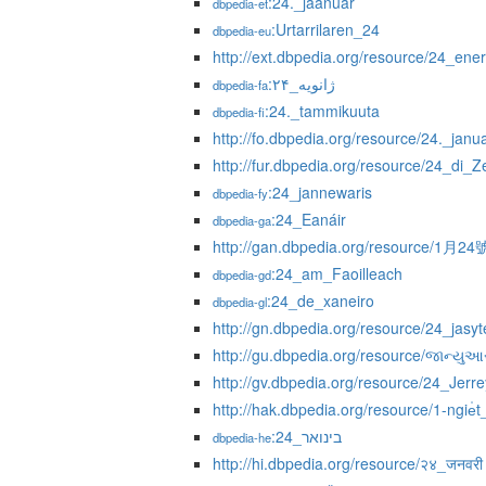
:24._jaanuar
dbpedia-et
:Urtarrilaren_24
dbpedia-eu
http://ext.dbpedia.org/resource/24_ene
:۲۴_ژانویه
dbpedia-fa
:24._tammikuuta
dbpedia-fi
http://fo.dbpedia.org/resource/24._janu
http://fur.dbpedia.org/resource/24_di_Z
:24_jannewaris
dbpedia-fy
:24_Eanáir
dbpedia-ga
http://gan.dbpedia.org/resource/1月24
:24_am_Faoilleach
dbpedia-gd
:24_de_xaneiro
dbpedia-gl
http://gn.dbpedia.org/resource/24_jasyt
http://gu.dbpedia.org/resource/જાન્યુ
http://gv.dbpedia.org/resource/24_Jer
http://hak.dbpedia.org/resource/1-ngie̍t
:24_בינואר
dbpedia-he
http://hi.dbpedia.org/resource/२४_जनवरी