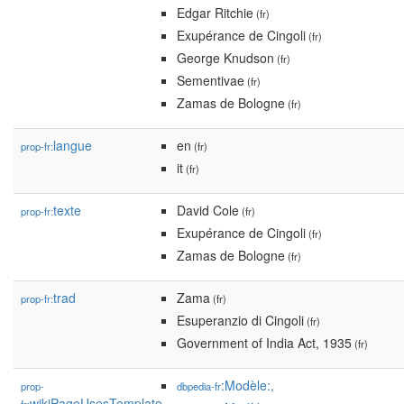
Edgar Ritchie
(fr)
Exupérance de Cingoli
(fr)
George Knudson
(fr)
Sementivae
(fr)
Zamas de Bologne
(fr)
langue
en
prop-fr:
(fr)
it
(fr)
texte
David Cole
prop-fr:
(fr)
Exupérance de Cingoli
(fr)
Zamas de Bologne
(fr)
trad
Zama
prop-fr:
(fr)
Esuperanzio di Cingoli
(fr)
Government of India Act, 1935
(fr)
:Modèle:,
prop-
dbpedia-fr
wikiPageUsesTemplate