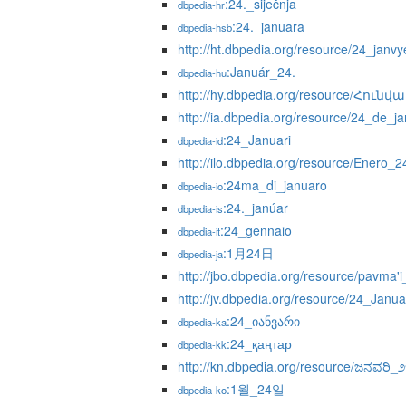
:24._siječnja
dbpedia-hr
:24._januara
dbpedia-hsb
http://ht.dbpedia.org/resource/24_janvy
:Január_24.
dbpedia-hu
http://hy.dbpedia.org/resource/Հունվ
http://ia.dbpedia.org/resource/24_de_ja
:24_Januari
dbpedia-id
http://ilo.dbpedia.org/resource/Enero_2
:24ma_di_januaro
dbpedia-io
:24._janúar
dbpedia-is
:24_gennaio
dbpedia-it
:1月24日
dbpedia-ja
http://jbo.dbpedia.org/resource/pavma'
http://jv.dbpedia.org/resource/24_Janua
:24_იანვარი
dbpedia-ka
:24_қаңтар
dbpedia-kk
http://kn.dbpedia.org/resource/ಜನವರಿ_
:1월_24일
dbpedia-ko