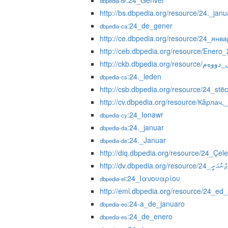
:24_Genver
dbpedia-br
http://bs.dbpedia.org/resource/24._janu
:24_de_gener
dbpedia-ca
http://ce.dbpedia.org/resource/24_янва
http://ceb.dbpedia.org/resource/Enero_
:24._leden
dbpedia-cs
http://csb.dbpedia.org/resource/24_stë
http://cv.dbpedia.org/resource/Кăрлач,
:24_Ionawr
dbpedia-cy
:24._januar
dbpedia-da
:24._Januar
dbpedia-de
http://diq.dbpedia.org/resource/24_Çele
http://dv.dbpedia.org/resource/ޖެނުއަރީ_24
:24_Ιανουαρίου
dbpedia-el
http://eml.dbpedia.org/resource/24_ed
:24-a_de_januaro
dbpedia-eo
:24_de_enero
dbpedia-es