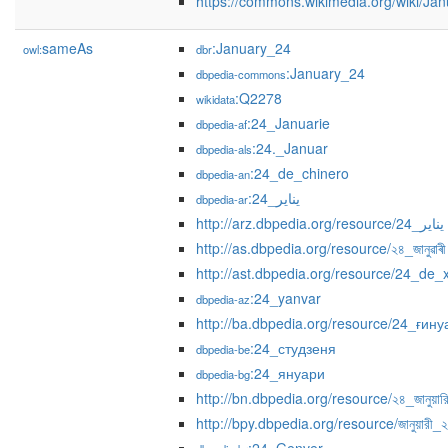
https://commons.wikimedia.org/wiki/Ja
sameAs
:January_24
owl:
dbr
:January_24
dbpedia-commons
:Q2278
wikidata
:24_Januarie
dbpedia-af
:24._Januar
dbpedia-als
:24_de_chinero
dbpedia-an
:24_يناير
dbpedia-ar
http://arz.dbpedia.org/resource/24_يناير
http://as.dbpedia.org/resource/২৪_জানুৱাৰী
http://ast.dbpedia.org/resource/24_de_
:24_yanvar
dbpedia-az
http://ba.dbpedia.org/resource/24_ғину
:24_студзеня
dbpedia-be
:24_януари
dbpedia-bg
http://bn.dbpedia.org/resource/২৪_জানুয়ার
http://bpy.dbpedia.org/resource/জানুয়ারী_