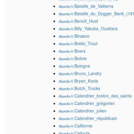
:Bataille_de_Valtierra
dbpedia-fr
:Bataille_du_Dogger_Bank_(19
dbpedia-fr
:Benoît_Huot
dbpedia-fr
:Billy_Yakuba_Ouattara
dbpedia-fr
:Binasco
dbpedia-fr
:Bobbi_Trout
dbpedia-fr
:Boers
dbpedia-fr
:Bolivie
dbpedia-fr
:Bologne
dbpedia-fr
:Bruno_Landry
dbpedia-fr
:Bryan_Kocis
dbpedia-fr
:Butch_Trucks
dbpedia-fr
:Calendrier_breton_des_saints
dbpedia-fr
:Calendrier_grégorien
dbpedia-fr
:Calendrier_julien
dbpedia-fr
:Calendrier_républicain
dbpedia-fr
:Californie
dbpedia-fr
:Caligula
dbpedia-fr