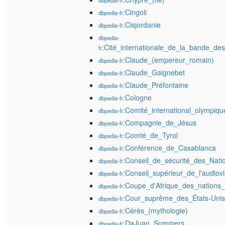
dbpedia-fr
:Cingoli
dbpedia-fr
:Cisjordanie
dbpedia-fr
dbpedia-
:Cité_internationale_de_la_bande_de
fr
:Claude_(empereur_romain)
dbpedia-fr
:Claude_Gaignebet
dbpedia-fr
:Claude_Préfontaine
dbpedia-fr
:Cologne
dbpedia-fr
:Comité_international_olympiqu
dbpedia-fr
:Compagnie_de_Jésus
dbpedia-fr
:Comté_de_Tyrol
dbpedia-fr
:Conférence_de_Casablanca
dbpedia-fr
:Conseil_de_sécurité_des_Nati
dbpedia-fr
:Conseil_supérieur_de_l'audiov
dbpedia-fr
:Coupe_d'Afrique_des_nations_
dbpedia-fr
:Cour_suprême_des_États-Unis
dbpedia-fr
:Cérès_(mythologie)
dbpedia-fr
:DaJuan_Summers
dbpedia-fr