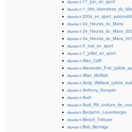
:17_juin_en_sport
dbpedia-fr
:1_000_kilomètres_du_M
dbpedia-fr
:2004_en_sport_automobil
dbpedia-fr
:24_Heures_du_Mans
dbpedia-fr
:24_Heures_du_Mans_20
dbpedia-fr
:24_Heures_du_Mans_20
dbpedia-fr
:5_mai_en_sport
dbpedia-fr
:7_juillet_en_sport
dbpedia-fr
:Alex_Caffi
dbpedia-fr
:Alexander_Frei_(pilote_a
dbpedia-fr
:Allan_McNish
dbpedia-fr
:Andy_Wallace_(pilote_aut
dbpedia-fr
:Anthony_Kumpen
dbpedia-fr
:Audi
dbpedia-fr
:Audi_R8_(voiture_de_cou
dbpedia-fr
:Benjamin_Leuenberger
dbpedia-fr
:Benoît_Tréluyer
dbpedia-fr
:Bob_Berridge
dbpedia-fr