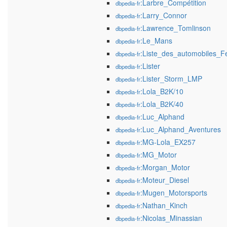
:Larbre_Compétition
dbpedia-fr
:Larry_Connor
dbpedia-fr
:Lawrence_Tomlinson
dbpedia-fr
:Le_Mans
dbpedia-fr
:Liste_des_automobiles_Fe
dbpedia-fr
:Lister
dbpedia-fr
:Lister_Storm_LMP
dbpedia-fr
:Lola_B2K/10
dbpedia-fr
:Lola_B2K/40
dbpedia-fr
:Luc_Alphand
dbpedia-fr
:Luc_Alphand_Aventures
dbpedia-fr
:MG-Lola_EX257
dbpedia-fr
:MG_Motor
dbpedia-fr
:Morgan_Motor
dbpedia-fr
:Moteur_Diesel
dbpedia-fr
:Mugen_Motorsports
dbpedia-fr
:Nathan_Kinch
dbpedia-fr
:Nicolas_Minassian
dbpedia-fr