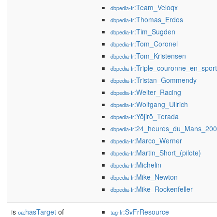
:Team_Veloqx
dbpedia-fr
:Thomas_Erdos
dbpedia-fr
:Tim_Sugden
dbpedia-fr
:Tom_Coronel
dbpedia-fr
:Tom_Kristensen
dbpedia-fr
:Triple_couronne_en_spor
dbpedia-fr
:Tristan_Gommendy
dbpedia-fr
:Welter_Racing
dbpedia-fr
:Wolfgang_Ullrich
dbpedia-fr
:Yōjirō_Terada
dbpedia-fr
:24_heures_du_Mans_20
dbpedia-fr
:Marco_Werner
dbpedia-fr
:Martin_Short_(pilote)
dbpedia-fr
:Michelin
dbpedia-fr
:Mike_Newton
dbpedia-fr
:Mike_Rockenfeller
dbpedia-fr
is
hasTarget
of
:SvFrResource
oa:
tag-fr