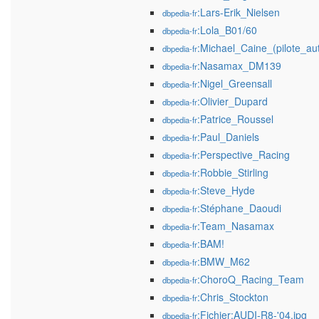
:Lars-Erik_Nielsen
dbpedia-fr
:Lola_B01/60
dbpedia-fr
:Michael_Caine_(pilote_au
dbpedia-fr
:Nasamax_DM139
dbpedia-fr
:Nigel_Greensall
dbpedia-fr
:Olivier_Dupard
dbpedia-fr
:Patrice_Roussel
dbpedia-fr
:Paul_Daniels
dbpedia-fr
:Perspective_Racing
dbpedia-fr
:Robbie_Stirling
dbpedia-fr
:Steve_Hyde
dbpedia-fr
:Stéphane_Daoudi
dbpedia-fr
:Team_Nasamax
dbpedia-fr
:BAM!
dbpedia-fr
:BMW_M62
dbpedia-fr
:ChoroQ_Racing_Team
dbpedia-fr
:Chris_Stockton
dbpedia-fr
:Fichier:AUDI-R8-'04.jpg
dbpedia-fr