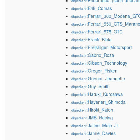
:Endurance_(sport_mécan
dbpedia-fr
:Erik_Comas
dbpedia-fr
:Ferrari_360_Modena_GT
dbpedia-fr
:Ferrari_550_GTS_Marane
dbpedia-fr
:Ferrari_575_GTC
dbpedia-fr
:Frank_Biela
dbpedia-fr
:Freisinger_Motorsport
dbpedia-fr
:Gabrio_Rosa
dbpedia-fr
:Gibson_Technology
dbpedia-fr
:Gregor_Fisken
dbpedia-fr
:Gunnar_Jeannette
dbpedia-fr
:Guy_Smith
dbpedia-fr
:Haruki_Kurosawa
dbpedia-fr
:Hayanari_Shimoda
dbpedia-fr
:Hiroki_Katoh
dbpedia-fr
:JMB_Racing
dbpedia-fr
:Jaime_Melo_Jr.
dbpedia-fr
:Jamie_Davies
dbpedia-fr