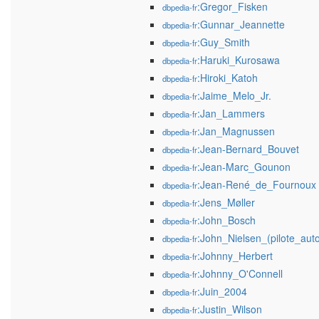
:Gregor_Fisken
dbpedia-fr
:Gunnar_Jeannette
dbpedia-fr
:Guy_Smith
dbpedia-fr
:Haruki_Kurosawa
dbpedia-fr
:Hiroki_Katoh
dbpedia-fr
:Jaime_Melo_Jr.
dbpedia-fr
:Jan_Lammers
dbpedia-fr
:Jan_Magnussen
dbpedia-fr
:Jean-Bernard_Bouvet
dbpedia-fr
:Jean-Marc_Gounon
dbpedia-fr
:Jean-René_de_Fournoux
dbpedia-fr
:Jens_Møller
dbpedia-fr
:John_Bosch
dbpedia-fr
:John_Nielsen_(pilote_aut
dbpedia-fr
:Johnny_Herbert
dbpedia-fr
:Johnny_O'Connell
dbpedia-fr
:Juin_2004
dbpedia-fr
:Justin_Wilson
dbpedia-fr