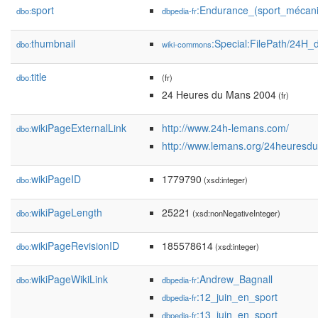
sport
:Endurance_(sport_mécan
dbo:
dbpedia-fr
thumbnail
:Special:FilePath/24H
dbo:
wiki-commons
title
dbo:
(fr)
24 Heures du Mans 2004
(fr)
wikiPageExternalLink
http://www.24h-lemans.com/
dbo:
http://www.lemans.org/24heuresdu
wikiPageID
1779790
dbo:
(xsd:integer)
wikiPageLength
25221
dbo:
(xsd:nonNegativeInteger)
wikiPageRevisionID
185578614
dbo:
(xsd:integer)
wikiPageWikiLink
:Andrew_Bagnall
dbo:
dbpedia-fr
:12_juin_en_sport
dbpedia-fr
:13_juin_en_sport
dbpedia-fr