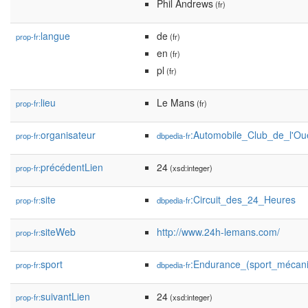
Phil Andrews
(fr)
langue
de
prop-fr:
(fr)
en
(fr)
pl
(fr)
lieu
Le Mans
prop-fr:
(fr)
organisateur
:Automobile_Club_de_l'Ou
prop-fr:
dbpedia-fr
précédentLien
24
prop-fr:
(xsd:integer)
site
:Circuit_des_24_Heures
prop-fr:
dbpedia-fr
siteWeb
http://www.24h-lemans.com/
prop-fr:
sport
:Endurance_(sport_mécan
prop-fr:
dbpedia-fr
suivantLien
24
prop-fr:
(xsd:integer)