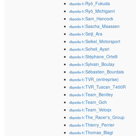
:Ryō_Fukuda
dbpedia-fr
:Ryō_Michigami
dbpedia-fr
:Sam_Hancock
dbpedia-fr
:Sascha_Maassen
dbpedia-fr
:Seiji_Ara
dbpedia-fr
:Seikel_Motorsport
dbpedia-fr
:Soheil_Ayari
dbpedia-fr
:Stéphane_Ortelli
dbpedia-fr
:Sylvain_Boulay
dbpedia-fr
:Sébastien_Bourdais
dbpedia-fr
:TVR_(entreprise)
dbpedia-fr
:TVR_Tuscan_T400R
dbpedia-fr
:Team_Bentley
dbpedia-fr
:Team_Goh
dbpedia-fr
:Team_Veloqx
dbpedia-fr
:The_Racer's_Group
dbpedia-fr
:Thierry_Perrier
dbpedia-fr
:Thomas_Biagi
dbpedia-fr