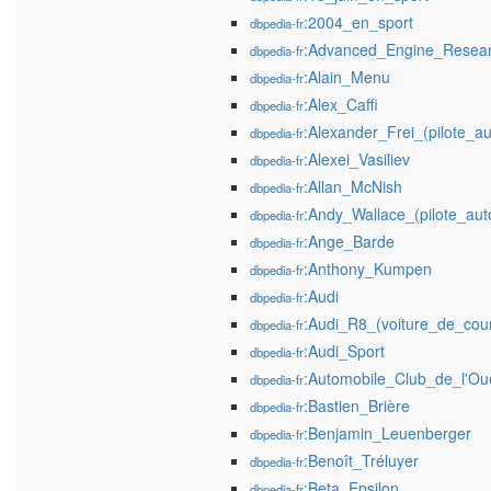
:2004_en_sport
dbpedia-fr
:Advanced_Engine_Resea
dbpedia-fr
:Alain_Menu
dbpedia-fr
:Alex_Caffi
dbpedia-fr
:Alexander_Frei_(pilote_a
dbpedia-fr
:Alexei_Vasiliev
dbpedia-fr
:Allan_McNish
dbpedia-fr
:Andy_Wallace_(pilote_aut
dbpedia-fr
:Ange_Barde
dbpedia-fr
:Anthony_Kumpen
dbpedia-fr
:Audi
dbpedia-fr
:Audi_R8_(voiture_de_cou
dbpedia-fr
:Audi_Sport
dbpedia-fr
:Automobile_Club_de_l'Ou
dbpedia-fr
:Bastien_Brière
dbpedia-fr
:Benjamin_Leuenberger
dbpedia-fr
:Benoît_Tréluyer
dbpedia-fr
:Beta_Epsilon
dbpedia-fr