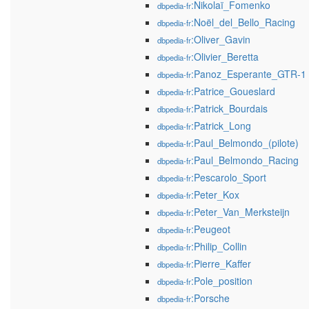
:Nikolaï_Fomenko
dbpedia-fr
:Noël_del_Bello_Racing
dbpedia-fr
:Oliver_Gavin
dbpedia-fr
:Olivier_Beretta
dbpedia-fr
:Panoz_Esperante_GTR-1
dbpedia-fr
:Patrice_Goueslard
dbpedia-fr
:Patrick_Bourdais
dbpedia-fr
:Patrick_Long
dbpedia-fr
:Paul_Belmondo_(pilote)
dbpedia-fr
:Paul_Belmondo_Racing
dbpedia-fr
:Pescarolo_Sport
dbpedia-fr
:Peter_Kox
dbpedia-fr
:Peter_Van_Merksteijn
dbpedia-fr
:Peugeot
dbpedia-fr
:Philip_Collin
dbpedia-fr
:Pierre_Kaffer
dbpedia-fr
:Pole_position
dbpedia-fr
:Porsche
dbpedia-fr