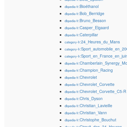
:Bioéthanol
dbpedia-fr
:Bob_Berridge
dbpedia-fr
:Bruno_Besson
dbpedia-fr
:Casper_Elgaard
dbpedia-fr
:Caterpillar
dbpedia-fr
:24_Heures_du_Mans
category-fr
:Sport_automobile_en_20
category-fr
:Sport_en_France_en_jui
category-fr
:Chamberlain_Synergy_Mo
dbpedia-fr
:Champion_Racing
dbpedia-fr
:Chevrolet
dbpedia-fr
:Chevrolet_Corvette
dbpedia-fr
:Chevrolet_Corvette_C5-R
dbpedia-fr
:Chris_Dyson
dbpedia-fr
:Christian_Lavieille
dbpedia-fr
:Christian_Vann
dbpedia-fr
:Christophe_Bouchut
dbpedia-fr
:Circuit_des_24_Heures