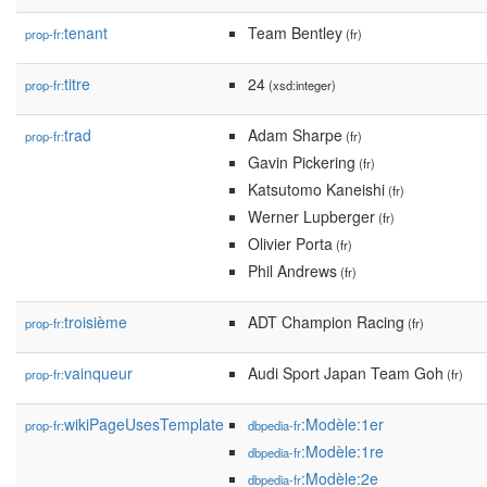
tenant
Team Bentley
prop-fr:
(fr)
titre
24
prop-fr:
(xsd:integer)
trad
Adam Sharpe
prop-fr:
(fr)
Gavin Pickering
(fr)
Katsutomo Kaneishi
(fr)
Werner Lupberger
(fr)
Olivier Porta
(fr)
Phil Andrews
(fr)
troisième
ADT Champion Racing
prop-fr:
(fr)
vainqueur
Audi Sport Japan Team Goh
prop-fr:
(fr)
wikiPageUsesTemplate
:Modèle:1er
prop-fr:
dbpedia-fr
:Modèle:1re
dbpedia-fr
:Modèle:2e
dbpedia-fr