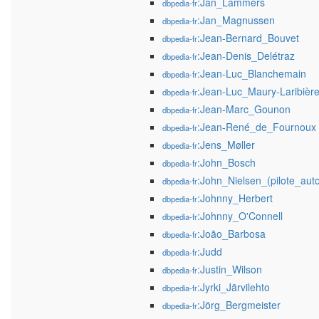
:Jan_Lammers
dbpedia-fr
:Jan_Magnussen
dbpedia-fr
:Jean-Bernard_Bouvet
dbpedia-fr
:Jean-Denis_Delétraz
dbpedia-fr
:Jean-Luc_Blanchemain
dbpedia-fr
:Jean-Luc_Maury-Laribièr
dbpedia-fr
:Jean-Marc_Gounon
dbpedia-fr
:Jean-René_de_Fournoux
dbpedia-fr
:Jens_Møller
dbpedia-fr
:John_Bosch
dbpedia-fr
:John_Nielsen_(pilote_aut
dbpedia-fr
:Johnny_Herbert
dbpedia-fr
:Johnny_O'Connell
dbpedia-fr
:João_Barbosa
dbpedia-fr
:Judd
dbpedia-fr
:Justin_Wilson
dbpedia-fr
:Jyrki_Järvilehto
dbpedia-fr
:Jörg_Bergmeister
dbpedia-fr