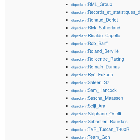
:RML_Group
dbpedia-fr
:Records_et_statistique
dbpedia-fr
:Renaud_Derlot
dbpedia-fr
:Rick_Sutherland
dbpedia-fr
:Rinaldo_Capello
dbpedia-fr
:Rob_Barff
dbpedia-fr
:Roland_Bervillé
dbpedia-fr
:Rollcentre_Racing
dbpedia-fr
:Romain_Dumas
dbpedia-fr
:Ryō_Fukuda
dbpedia-fr
:Saleen_S7
dbpedia-fr
:Sam_Hancock
dbpedia-fr
:Sascha_Maassen
dbpedia-fr
:Seiji_Ara
dbpedia-fr
:Stéphane_Ortelli
dbpedia-fr
:Sébastien_Bourdais
dbpedia-fr
:TVR_Tuscan_T400R
dbpedia-fr
:Team_Goh
dbpedia-fr