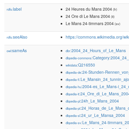
label
24 Heures du Mans 2004
rdfs:
(fr)
24 Ore di Le Mans 2004
(it)
Le Mans 24-timmars 2004
(sv)
seeAlso
https://commons.wikimedia.org/w
rdfs:
sameAs
:2004_24_Hours_of_Le_Mans
owl:
dbr
:Category:2004_24
dbpedia-commons
:Q216550
wikidata
:24-Stunden-Rennen_vo
dbpedia-de
:Le_Mansin_24_tunnin_aj
dbpedia-fi
:2004-es_Le_Mans-i_24_
dbpedia-hu
:24_Ore_di_Le_Mans_200
dbpedia-it
:24h_Le_Mans_2004
dbpedia-pl
:24_Horas_de_Le_Mans_
dbpedia-pt
:24_ur_Le_Mansa_2004
dbpedia-sl
:Le_Mans_24-timmars_2
dbpedia-sv