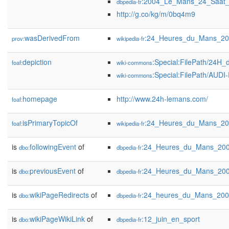
:2004_Le_Mans_24_Saat_Y
dbpedia-tr
http://g.co/kg/m/0bq4m9
wasDerivedFrom
:24_Heures_du_Mans_20
prov:
wikipedia-fr
depiction
:Special:FilePath/24H
foaf:
wiki-commons
:Special:FilePath/AUDI-
wiki-commons
homepage
http://www.24h-lemans.com/
foaf:
isPrimaryTopicOf
:24_Heures_du_Mans_2
foaf:
wikipedia-fr
is
followingEvent
of
:24_Heures_du_Mans_20
dbo:
dbpedia-fr
is
previousEvent
of
:24_Heures_du_Mans_20
dbo:
dbpedia-fr
is
wikiPageRedirects
of
:24_heures_du_Mans_20
dbo:
dbpedia-fr
is
wikiPageWikiLink
of
:12_juin_en_sport
dbo:
dbpedia-fr