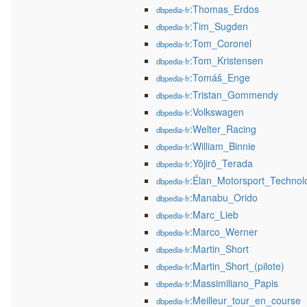
:Thomas_Erdos
dbpedia-fr
:Tim_Sugden
dbpedia-fr
:Tom_Coronel
dbpedia-fr
:Tom_Kristensen
dbpedia-fr
:Tomáš_Enge
dbpedia-fr
:Tristan_Gommendy
dbpedia-fr
:Volkswagen
dbpedia-fr
:Welter_Racing
dbpedia-fr
:William_Binnie
dbpedia-fr
:Yōjirō_Terada
dbpedia-fr
:Élan_Motorsport_Technol
dbpedia-fr
:Manabu_Orido
dbpedia-fr
:Marc_Lieb
dbpedia-fr
:Marco_Werner
dbpedia-fr
:Martin_Short
dbpedia-fr
:Martin_Short_(pilote)
dbpedia-fr
:Massimiliano_Papis
dbpedia-fr
:Meilleur_tour_en_course
dbpedia-fr