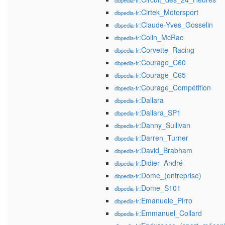
dbpedia-fr
:Cirtek_Motorsport
dbpedia-fr
:Claude-Yves_Gosselin
dbpedia-fr
:Colin_McRae
dbpedia-fr
:Corvette_Racing
dbpedia-fr
:Courage_C60
dbpedia-fr
:Courage_C65
dbpedia-fr
:Courage_Compétition
dbpedia-fr
:Dallara
dbpedia-fr
:Dallara_SP1
dbpedia-fr
:Danny_Sullivan
dbpedia-fr
:Darren_Turner
dbpedia-fr
:David_Brabham
dbpedia-fr
:Didier_André
dbpedia-fr
:Dome_(entreprise)
dbpedia-fr
:Dome_S101
dbpedia-fr
:Emanuele_Pirro
dbpedia-fr
:Emmanuel_Collard
dbpedia-fr