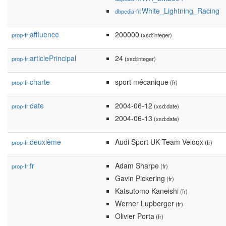
:White_Lightning_Racing
dbpedia-fr
affluence
200000
prop-fr:
(xsd:integer)
articlePrincipal
24
prop-fr:
(xsd:integer)
charte
sport mécanique
prop-fr:
(fr)
date
2004-06-12
prop-fr:
(xsd:date)
2004-06-13
(xsd:date)
deuxième
Audi Sport UK Team Veloqx
prop-fr:
(fr)
fr
Adam Sharpe
prop-fr:
(fr)
Gavin Pickering
(fr)
Katsutomo Kaneishi
(fr)
Werner Lupberger
(fr)
Olivier Porta
(fr)