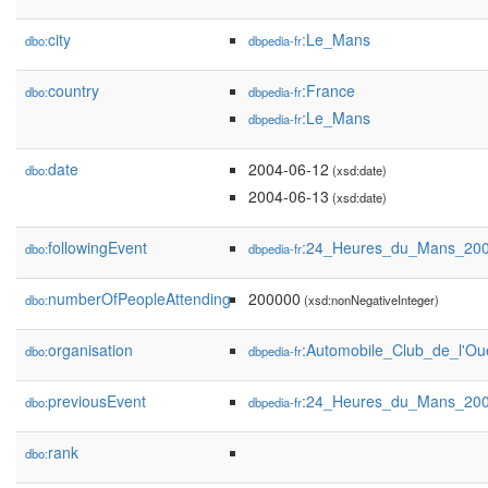
city
:Le_Mans
dbo:
dbpedia-fr
country
:France
dbo:
dbpedia-fr
:Le_Mans
dbpedia-fr
date
2004-06-12
dbo:
(xsd:date)
2004-06-13
(xsd:date)
followingEvent
:24_Heures_du_Mans_20
dbo:
dbpedia-fr
numberOfPeopleAttending
200000
dbo:
(xsd:nonNegativeInteger)
organisation
:Automobile_Club_de_l'Ou
dbo:
dbpedia-fr
previousEvent
:24_Heures_du_Mans_20
dbo:
dbpedia-fr
rank
dbo: