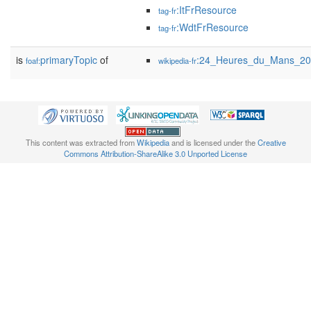
:ItFrResource
tag-fr
:WdtFrResource
tag-fr
is
primaryTopic
of
:24_Heures_du_Mans_2
foaf:
wikipedia-fr
This content was extracted from
Wikipedia
and is licensed under the
Creative
Commons Attribution-ShareAlike 3.0 Unported License