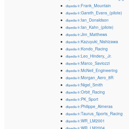
:Frank_Mountain
dbpedia-fr
:Gareth_Evans_(pilote)
dbpedia-fr
:Ian_Donaldson
dbpedia-fr
:Ian_Kahn_(pilote)
dbpedia-fr
:Jim_Matthews
dbpedia-fr
:Kazuyuki_Nishizawa
dbpedia-fr
:Kondo_Racing
dbpedia-fr
:Leo_Hindery,_Jr.
dbpedia-fr
:Marco_Saviozzi
dbpedia-fr
:McNeil_Engineering
dbpedia-fr
:Morgan_Aero_8R
dbpedia-fr
:Nigel_Smith
dbpedia-fr
:Orbit_Racing
dbpedia-fr
:PK_Sport
dbpedia-fr
:Philippe_Almeras
dbpedia-fr
:Taurus_Sports_Racing
dbpedia-fr
:WR_LM2001
dbpedia-fr
:WR_LM2004
dbpedia-fr