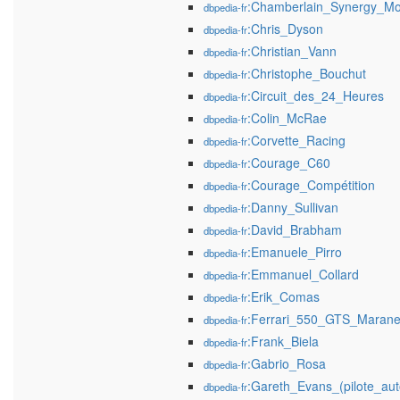
:Chamberlain_Synergy_Mo
dbpedia-fr
:Chris_Dyson
dbpedia-fr
:Christian_Vann
dbpedia-fr
:Christophe_Bouchut
dbpedia-fr
:Circuit_des_24_Heures
dbpedia-fr
:Colin_McRae
dbpedia-fr
:Corvette_Racing
dbpedia-fr
:Courage_C60
dbpedia-fr
:Courage_Compétition
dbpedia-fr
:Danny_Sullivan
dbpedia-fr
:David_Brabham
dbpedia-fr
:Emanuele_Pirro
dbpedia-fr
:Emmanuel_Collard
dbpedia-fr
:Erik_Comas
dbpedia-fr
:Ferrari_550_GTS_Marane
dbpedia-fr
:Frank_Biela
dbpedia-fr
:Gabrio_Rosa
dbpedia-fr
:Gareth_Evans_(pilote_aut
dbpedia-fr