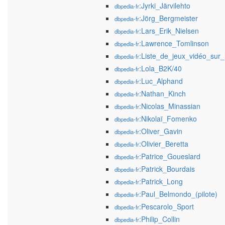
:Jyrki_Järvilehto
dbpedia-fr
:Jörg_Bergmeister
dbpedia-fr
:Lars_Erik_Nielsen
dbpedia-fr
:Lawrence_Tomlinson
dbpedia-fr
:Liste_de_jeux_vidéo_su
dbpedia-fr
:Lola_B2K/40
dbpedia-fr
:Luc_Alphand
dbpedia-fr
:Nathan_Kinch
dbpedia-fr
:Nicolas_Minassian
dbpedia-fr
:Nikolaï_Fomenko
dbpedia-fr
:Oliver_Gavin
dbpedia-fr
:Olivier_Beretta
dbpedia-fr
:Patrice_Goueslard
dbpedia-fr
:Patrick_Bourdais
dbpedia-fr
:Patrick_Long
dbpedia-fr
:Paul_Belmondo_(pilote)
dbpedia-fr
:Pescarolo_Sport
dbpedia-fr
:Philip_Collin
dbpedia-fr