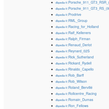
:Porsche_911_GT3_RSR_(
dbpedia-fr
:Porsche_911_GT3_RS_(9
dbpedia-fr
:Prodrive
dbpedia-fr
:RML_Group
dbpedia-fr
:Racing_for_Holland
dbpedia-fr
:Ralf_Kelleners
dbpedia-fr
:Ralph_Firman
dbpedia-fr
:Renaud_Derlot
dbpedia-fr
:Reynard_02S
dbpedia-fr
:Rick_Sutherland
dbpedia-fr
:Rickard_Rydell
dbpedia-fr
:Rinaldo_Capello
dbpedia-fr
:Rob_Barff
dbpedia-fr
:Rob_Wilson
dbpedia-fr
:Roland_Bervillé
dbpedia-fr
:Rollcentre_Racing
dbpedia-fr
:Romain_Dumas
dbpedia-fr
:Ron_Fellows
dbpedia-fr