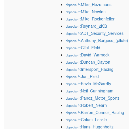
:Mike_Hezemans
dbpedia-fr
:Mike_Newton
dbpedia-fr
:Mike_Rockenfeller
dbpedia-fr
:Reynard_2KQ
dbpedia-fr
:ADT_Security_Services
dbpedia-fr
:Anthony_Burgess_(pilote)
dbpedia-fr
:Clint_Field
dbpedia-fr
:David_Warnock
dbpedia-fr
:Duncan_Dayton
dbpedia-fr
:Intersport_Racing
dbpedia-fr
:Jon_Field
dbpedia-fr
:Kevin_McGarrity
dbpedia-fr
:Neil_Cunningham
dbpedia-fr
:Panoz_Motor_Sports
dbpedia-fr
:Robert_Nearn
dbpedia-fr
:Barron_Connor_Racing
dbpedia-fr
:Calum_Lockie
dbpedia-fr
:Hans_Hugenholtz
dbpedia-fr