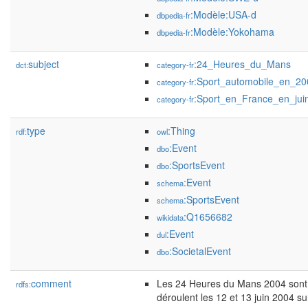
:Modèle:USA-d
dbpedia-fr
:Modèle:Yokohama
dbpedia-fr
subject
:24_Heures_du_Mans
dct:
category-fr
:Sport_automobile_en_20
category-fr
:Sport_en_France_en_jui
category-fr
type
:Thing
rdf:
owl
:Event
dbo
:SportsEvent
dbo
:Event
schema
:SportsEvent
schema
:Q1656682
wikidata
:Event
dul
:SocietalEvent
dbo
comment
Les 24 Heures du Mans 2004 sont l
rdfs:
déroulent les 12 et 13 juin 2004 su