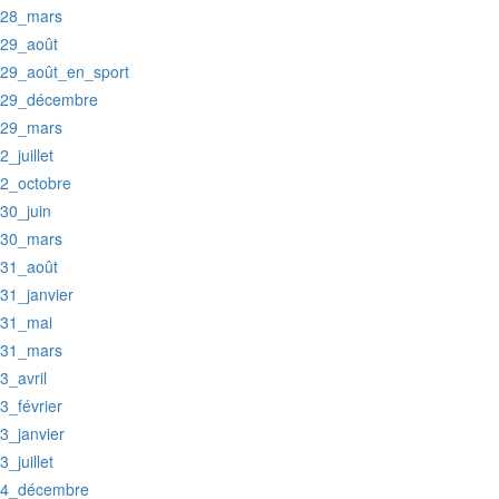
:28_mars
:29_août
:29_août_en_sport
:29_décembre
:29_mars
:2_juillet
:2_octobre
:30_juin
:30_mars
:31_août
:31_janvier
:31_mai
:31_mars
:3_avril
:3_février
:3_janvier
:3_juillet
:4_décembre