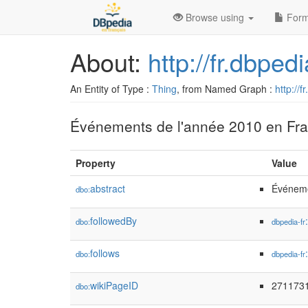
Browse using
Form
About:
http://fr.dbpe
An Entity of Type :
Thing
, from Named Graph :
http://f
Événements de l'année 2010 en Fra
Property
Value
abstract
Événeme
dbo:
followedBy
dbo:
dbpedia-fr
follows
dbo:
dbpedia-fr
wikiPageID
271173
dbo: