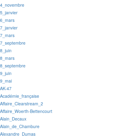
:4_novembre
:5_janvier
:6_mars
:7_janvier
:7_mars
:7_septembre
:8_juin
:8_mars
:8_septembre
:9_juin
:9_mai
:AK-47
:Académie_française
:Affaire_Clearstream_2
:Affaire_Woerth-Bettencourt
:Alain_Decaux
:Alain_de_Chambure
:Alexandre_Dumas