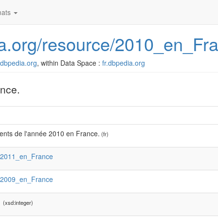
ats
dia.org/resource/2010_en_Fr
r.dbpedia.org
, within Data Space :
fr.dbpedia.org
nce.
nts de l'année 2010 en France.
(fr)
:2011_en_France
:2009_en_France
1
(xsd:integer)