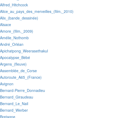
:Alfred_Hitchcock
:Alice_au_pays_des_merveilles_(film,_2010)
:Alix_(bande_dessinée)
:Alsace
:Amore_(film,_2009)
:Amélie_Nothomb
:André_Orléan
:Apichatpong_Weerasethakul
:Apocalypse_Bébé
:Argens_(fleuve)
:Assemblée_de_Corse
:Autoroute_A65_(France)
:Avignon
:Bernard-Pierre_Donnadieu
:Bernard_Giraudeau
:Bernard_Le_Nail
:Bernard_Werber
:Bretagne