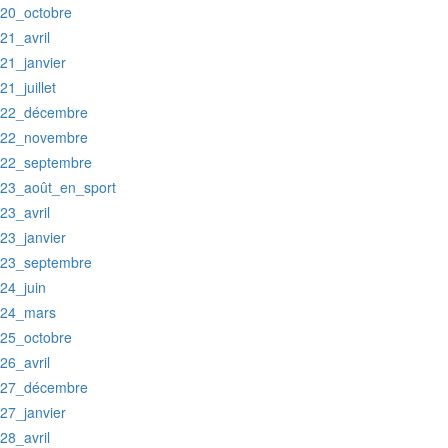
:20_octobre
:21_avril
:21_janvier
:21_juillet
:22_décembre
:22_novembre
:22_septembre
:23_août_en_sport
:23_avril
:23_janvier
:23_septembre
:24_juin
:24_mars
:25_octobre
:26_avril
:27_décembre
:27_janvier
:28_avril