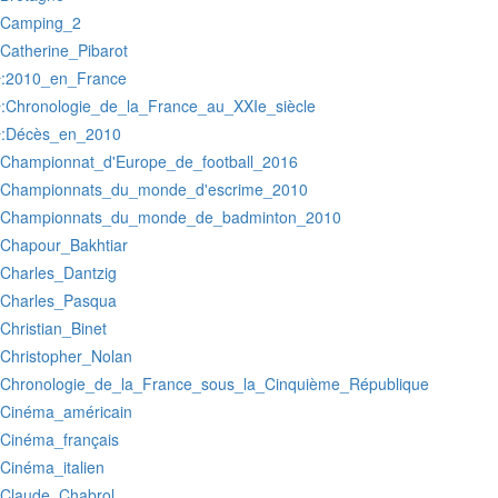
:Camping_2
:Catherine_Pibarot
:2010_en_France
r
:Chronologie_de_la_France_au_XXIe_siècle
r
:Décès_en_2010
r
:Championnat_d'Europe_de_football_2016
:Championnats_du_monde_d'escrime_2010
:Championnats_du_monde_de_badminton_2010
:Chapour_Bakhtiar
:Charles_Dantzig
:Charles_Pasqua
:Christian_Binet
:Christopher_Nolan
:Chronologie_de_la_France_sous_la_Cinquième_République
:Cinéma_américain
:Cinéma_français
:Cinéma_italien
:Claude_Chabrol