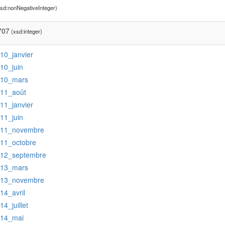
sd:nonNegativeInteger)
707
(xsd:integer)
:10_janvier
:10_juin
:10_mars
:11_août
:11_janvier
:11_juin
:11_novembre
:11_octobre
:12_septembre
:13_mars
:13_novembre
:14_avril
:14_juillet
:14_mai