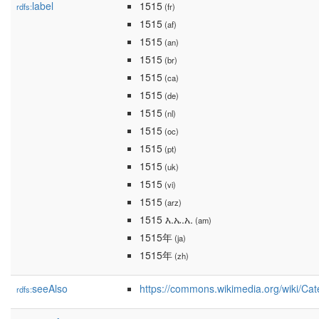
label
1515
rdfs:
(fr)
1515
(af)
1515
(an)
1515
(br)
1515
(ca)
1515
(de)
1515
(nl)
1515
(oc)
1515
(pt)
1515
(uk)
1515
(vi)
1515
(arz)
1515 እ.ኤ.አ.
(am)
1515年
(ja)
1515年
(zh)
seeAlso
https://commons.wikimedia.org/wiki/Ca
rdfs: