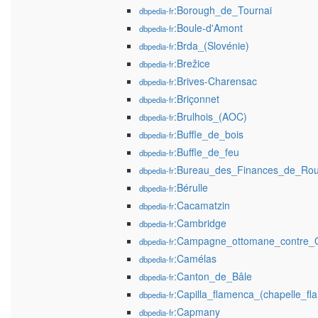
:Borough_de_Tournai
dbpedia-fr
:Boule-d'Amont
dbpedia-fr
:Brda_(Slovénie)
dbpedia-fr
:Brežice
dbpedia-fr
:Brives-Charensac
dbpedia-fr
:Briçonnet
dbpedia-fr
:Brulhois_(AOC)
dbpedia-fr
:Buffle_de_bois
dbpedia-fr
:Buffle_de_feu
dbpedia-fr
:Bureau_des_Finances_de_Ro
dbpedia-fr
:Bérulle
dbpedia-fr
:Cacamatzin
dbpedia-fr
:Cambridge
dbpedia-fr
:Campagne_ottomane_contre_
dbpedia-fr
:Camélas
dbpedia-fr
:Canton_de_Bâle
dbpedia-fr
:Capilla_flamenca_(chapelle_f
dbpedia-fr
:Capmany
dbpedia-fr