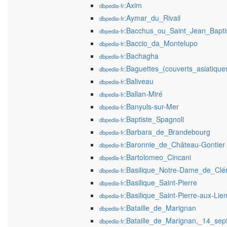
:Axim
dbpedia-fr
:Aymar_du_Rivail
dbpedia-fr
:Bacchus_ou_Saint_Jean_Bapti
dbpedia-fr
:Baccio_da_Montelupo
dbpedia-fr
:Bachagha
dbpedia-fr
:Baguettes_(couverts_asiatique
dbpedia-fr
:Baliveau
dbpedia-fr
:Ballan-Miré
dbpedia-fr
:Banyuls-sur-Mer
dbpedia-fr
:Baptiste_Spagnoli
dbpedia-fr
:Barbara_de_Brandebourg
dbpedia-fr
:Baronnie_de_Château-Gontier
dbpedia-fr
:Bartolomeo_Cincani
dbpedia-fr
:Basilique_Notre-Dame_de_Clé
dbpedia-fr
:Basilique_Saint-Pierre
dbpedia-fr
:Basilique_Saint-Pierre-aux-Lie
dbpedia-fr
:Bataille_de_Marignan
dbpedia-fr
:Bataille_de_Marignan,_14_se
dbpedia-fr