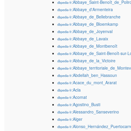
:Abbaye_Saint-Benoît_de_Polir
dbpedia-fr
:Abbaye_d'Armenteira
dbpedia-fr
:Abbaye_de_Bellebranche
dbpedia-fr
:Abbaye_de_Bloemkamp
dbpedia-fr
:Abbaye_de_Joyenval
dbpedia-fr
:Abbaye_de_Lavaix
dbpedia-fr
:Abbaye_de_Montbenoît
dbpedia-fr
:Abbaye_de_Saint-Benoît-sur-Lo
dbpedia-fr
:Abbaye_de_la_Victoire
dbpedia-fr
:Abbaye_territoriale_de_Montev
dbpedia-fr
:Abdellah_ben_Hassoun
dbpedia-fr
:Acace_du_mont_Ararat
dbpedia-fr
:Acla
dbpedia-fr
:Acomat
dbpedia-fr
:Agostino_Busti
dbpedia-fr
:Alessandro_Sanseverino
dbpedia-fr
:Alger
dbpedia-fr
:Alonso_Hernández_Puertocarr
dbpedia-fr