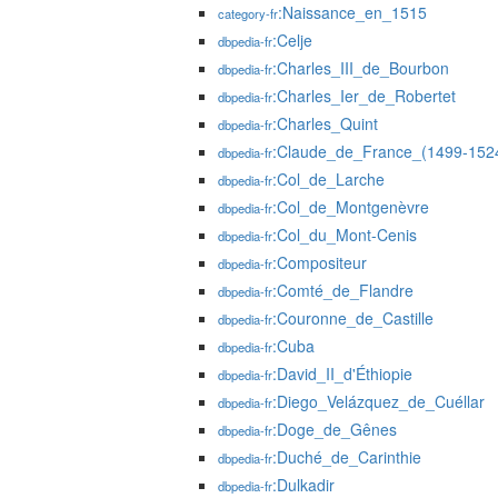
:Naissance_en_1515
category-fr
:Celje
dbpedia-fr
:Charles_III_de_Bourbon
dbpedia-fr
:Charles_Ier_de_Robertet
dbpedia-fr
:Charles_Quint
dbpedia-fr
:Claude_de_France_(1499-152
dbpedia-fr
:Col_de_Larche
dbpedia-fr
:Col_de_Montgenèvre
dbpedia-fr
:Col_du_Mont-Cenis
dbpedia-fr
:Compositeur
dbpedia-fr
:Comté_de_Flandre
dbpedia-fr
:Couronne_de_Castille
dbpedia-fr
:Cuba
dbpedia-fr
:David_II_d'Éthiopie
dbpedia-fr
:Diego_Velázquez_de_Cuéllar
dbpedia-fr
:Doge_de_Gênes
dbpedia-fr
:Duché_de_Carinthie
dbpedia-fr
:Dulkadir
dbpedia-fr