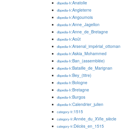
:Anatolie
dbpedia-fr
:Angleterre
dbpedia-fr
:Angoumois
dbpedia-fr
:Anne_Jagellon
dbpedia-fr
:Anne_de_Bretagne
dbpedia-fr
:Août
dbpedia-fr
:Arsenal_impérial_ottoman
dbpedia-fr
:Askia_Mohammed
dbpedia-fr
:Ban_(assemblée)
dbpedia-fr
:Bataille_de_Marignan
dbpedia-fr
:Bey_(titre)
dbpedia-fr
:Bologne
dbpedia-fr
:Bretagne
dbpedia-fr
:Burgos
dbpedia-fr
:Calendrier_julien
dbpedia-fr
:1515
category-fr
:Année_du_XVIe_siècle
category-fr
:Décès_en_1515
category-fr