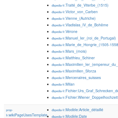
:Traité_de_Viterbe_(1515)
dbpedia-fr
:Victor_von_Carben
dbpedia-fr
:Vienne_(Autriche)
dbpedia-fr
:Vladislas_IV_de_Bohême
dbpedia-fr
:Vérone
dbpedia-fr
:Manuel_Ier_(roi_de_Portugal)
dbpedia-fr
:Marie_de_Hongrie_(1505-1558
dbpedia-fr
:Mars_(mois)
dbpedia-fr
:Matthieu_Schiner
dbpedia-fr
:Maximilien_Ier_(empereur_du_
dbpedia-fr
:Maximilien_Sforza
dbpedia-fr
:Mercenaires_suisses
dbpedia-fr
:Milan
dbpedia-fr
:Fichier:Urs_Graf_Schrecken_d
dbpedia-fr
:Fichier:Wiener_Doppelhochzeit
dbpedia-fr
:Modèle:Article_détaillé
prop-
dbpedia-fr
wikiPageUsesTemplate
fr:
:Modèle:Date
dbpedia-fr