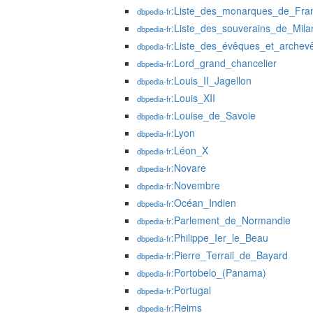
:Liste_des_monarques_de_Fra
dbpedia-fr
:Liste_des_souverains_de_Mila
dbpedia-fr
:Liste_des_évêques_et_archevê
dbpedia-fr
:Lord_grand_chancelier
dbpedia-fr
:Louis_II_Jagellon
dbpedia-fr
:Louis_XII
dbpedia-fr
:Louise_de_Savoie
dbpedia-fr
:Lyon
dbpedia-fr
:Léon_X
dbpedia-fr
:Novare
dbpedia-fr
:Novembre
dbpedia-fr
:Océan_Indien
dbpedia-fr
:Parlement_de_Normandie
dbpedia-fr
:Philippe_Ier_le_Beau
dbpedia-fr
:Pierre_Terrail_de_Bayard
dbpedia-fr
:Portobelo_(Panama)
dbpedia-fr
:Portugal
dbpedia-fr
:Reims
dbpedia-fr