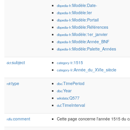
:Modèle:Date-
dbpedia-fr
:Modèle:Ier
dbpedia-fr
:Modèle:Portail
dbpedia-fr
:Modèle:Références
dbpedia-fr
:Modèle:1er_janvier
dbpedia-fr
:Modèle:Année_BNF
dbpedia-fr
:Modèle:Palette_Années
dbpedia-fr
subject
:1515
dct:
category-fr
:Année_du_XVIe_siècle
category-fr
type
:TimePeriod
rdf:
dbo
:Year
dbo
:Q577
wikidata
:TimeInterval
dul
comment
Cette page concerne l'année 1515 du cal
rdfs: