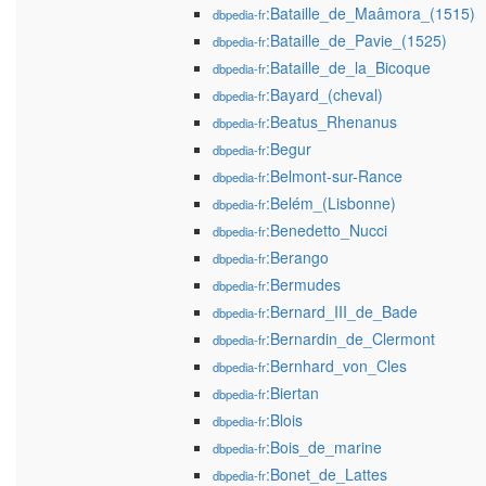
:Bataille_de_Maâmora_(1515)
dbpedia-fr
:Bataille_de_Pavie_(1525)
dbpedia-fr
:Bataille_de_la_Bicoque
dbpedia-fr
:Bayard_(cheval)
dbpedia-fr
:Beatus_Rhenanus
dbpedia-fr
:Begur
dbpedia-fr
:Belmont-sur-Rance
dbpedia-fr
:Belém_(Lisbonne)
dbpedia-fr
:Benedetto_Nucci
dbpedia-fr
:Berango
dbpedia-fr
:Bermudes
dbpedia-fr
:Bernard_III_de_Bade
dbpedia-fr
:Bernardin_de_Clermont
dbpedia-fr
:Bernhard_von_Cles
dbpedia-fr
:Biertan
dbpedia-fr
:Blois
dbpedia-fr
:Bois_de_marine
dbpedia-fr
:Bonet_de_Lattes
dbpedia-fr