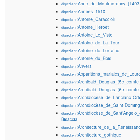
:Anne_de_Montmorency_(1493
dbpedia-fr
:Années_1510
dbpedia-fr
:Antoine_Caraccioli
dbpedia-fr
:Antoine_Héroët
dbpedia-fr
:Antoine_Le_Viste
dbpedia-fr
:Antoine_de_La_Tour
dbpedia-fr
:Antoine_de_Lorraine
dbpedia-fr
:Antoine_du_Bois
dbpedia-fr
:Anvers
dbpedia-fr
:Apparitions_mariales_de_Lour
dbpedia-fr
:Archibald_Douglas_(5e_comte
dbpedia-fr
:Archibald_Douglas_(6e_comte
dbpedia-fr
:Archidiocèse_de_Lanciano-Ort
dbpedia-fr
:Archidiocèse_de_Saint-Domin
dbpedia-fr
:Archidiocèse_de_Sant'Angelo
dbpedia-fr
Bisaccia
:Architecture_de_la_Renaissan
dbpedia-fr
:Architecture_gothique
dbpedia-fr