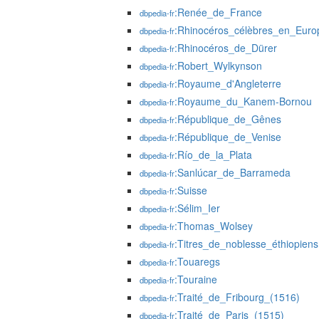
:Renée_de_France
dbpedia-fr
:Rhinocéros_célèbres_en_Euro
dbpedia-fr
:Rhinocéros_de_Dürer
dbpedia-fr
:Robert_Wylkynson
dbpedia-fr
:Royaume_d'Angleterre
dbpedia-fr
:Royaume_du_Kanem-Bornou
dbpedia-fr
:République_de_Gênes
dbpedia-fr
:République_de_Venise
dbpedia-fr
:Río_de_la_Plata
dbpedia-fr
:Sanlúcar_de_Barrameda
dbpedia-fr
:Suisse
dbpedia-fr
:Sélim_Ier
dbpedia-fr
:Thomas_Wolsey
dbpedia-fr
:Titres_de_noblesse_éthiopiens
dbpedia-fr
:Touaregs
dbpedia-fr
:Touraine
dbpedia-fr
:Traité_de_Fribourg_(1516)
dbpedia-fr
:Traité_de_Paris_(1515)
dbpedia-fr