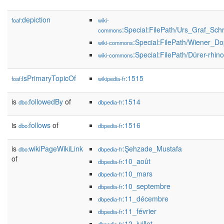
depiction
foaf:
wiki-
:Special:FilePath/Urs_Graf_Sc
commons
:Special:FilePath/Wiener_Do
wiki-commons
:Special:FilePath/Dürer-rhino
wiki-commons
isPrimaryTopicOf
:1515
foaf:
wikipedia-fr
is
followedBy
of
:1514
dbo:
dbpedia-fr
is
follows
of
:1516
dbo:
dbpedia-fr
is
wikiPageWikiLink
:Şehzade_Mustafa
dbo:
dbpedia-fr
of
:10_août
dbpedia-fr
:10_mars
dbpedia-fr
:10_septembre
dbpedia-fr
:11_décembre
dbpedia-fr
:11_février
dbpedia-fr
:12_juillet