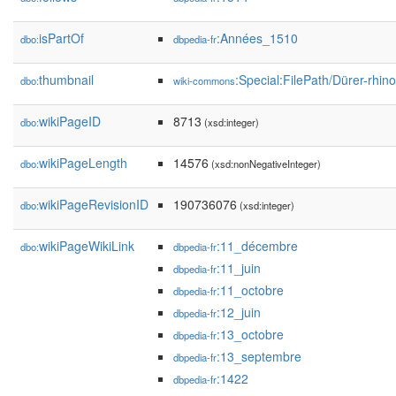
isPartOf
:Années_1510
dbo:
dbpedia-fr
thumbnail
:Special:FilePath/Dürer-rhin
dbo:
wiki-commons
wikiPageID
8713
dbo:
(xsd:integer)
wikiPageLength
14576
dbo:
(xsd:nonNegativeInteger)
wikiPageRevisionID
190736076
dbo:
(xsd:integer)
wikiPageWikiLink
:11_décembre
dbo:
dbpedia-fr
:11_juin
dbpedia-fr
:11_octobre
dbpedia-fr
:12_juin
dbpedia-fr
:13_octobre
dbpedia-fr
:13_septembre
dbpedia-fr
:1422
dbpedia-fr