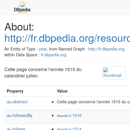
About:
http://fr.dbpedia.org/resou
An Entity of Type :
year
, from Named Graph :
http://fr.dbpedia.org
,
within Data Space :
fr.dbpedia.org
Cette page concerne l'année 1515 du
calendrier julien.
Property
Value
abstract
Cette page concerne l'année 1515 du cal
dbo:
followedBy
:1516
dbo:
dbpedia-fr
follows
:1514
dbo:
dbpedia-fr