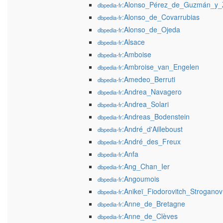
:Alonso_Pérez_de_Guzmán_y_
dbpedia-fr
:Alonso_de_Covarrubias
dbpedia-fr
:Alonso_de_Ojeda
dbpedia-fr
:Alsace
dbpedia-fr
:Amboise
dbpedia-fr
:Ambroise_van_Engelen
dbpedia-fr
:Amedeo_Berruti
dbpedia-fr
:Andrea_Navagero
dbpedia-fr
:Andrea_Solari
dbpedia-fr
:Andreas_Bodenstein
dbpedia-fr
:André_d'Ailleboust
dbpedia-fr
:André_des_Freux
dbpedia-fr
:Anfa
dbpedia-fr
:Ang_Chan_Ier
dbpedia-fr
:Angoumois
dbpedia-fr
:Anikeï_Fiodorovitch_Stroganov
dbpedia-fr
:Anne_de_Bretagne
dbpedia-fr
:Anne_de_Clèves
dbpedia-fr