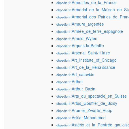
:Armoiries_de_la_France
dbpedia-fr
:Armorial_de_la_Maison_de_Stu
dbpedia-fr
:Armorial_des_Pairies_de_Fra
dbpedia-fr
:Armure_argentée
dbpedia-fr
:Armée_de_terre_espagnole
dbpedia-fr
:Arnold_Wyten
dbpedia-fr
:Arques-la-Bataille
dbpedia-fr
:Arsenal_Saint-Hilaire
dbpedia-fr
:Art_Institute_of_Chicago
dbpedia-fr
:Art_de_la_Renaissance
dbpedia-fr
:Art_safavide
dbpedia-fr
:Arthel
dbpedia-fr
:Arthur_Bazin
dbpedia-fr
:Arts_du_spectacle_en_Suisse
dbpedia-fr
:Artus_Gouffier_de_Boisy
dbpedia-fr
:Arumer_Zwarte_Hoop
dbpedia-fr
:Askia_Mohammed
dbpedia-fr
:Astérix_et_la_Rentrée_gaulois
dbpedia-fr