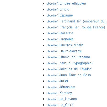
:Empire_éthiopien
dbpedia-fr
:Entoto
dbpedia-fr
:Espagne
dbpedia-fr
:Ferdinand_Ier_(empereur_du_
dbpedia-fr
:François_Ier_(roi_de_France)
dbpedia-fr
:Gallarate
dbpedia-fr
:Grenoble
dbpedia-fr
:Guerres_d'Italie
dbpedia-fr
:Haute-Navarre
dbpedia-fr
:Isthme_de_Panama
dbpedia-fr
:Italique_(typographie)
dbpedia-fr
:Jacques_de_Trivulce
dbpedia-fr
:Juan_Díaz_de_Solís
dbpedia-fr
:Juillet
dbpedia-fr
:Jérusalem
dbpedia-fr
:Karaköy
dbpedia-fr
:La_Havane
dbpedia-fr
:Le_Caire
dbpedia-fr