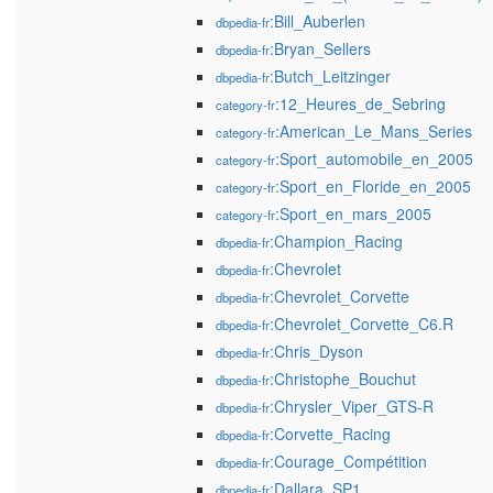
:Bill_Auberlen
dbpedia-fr
:Bryan_Sellers
dbpedia-fr
:Butch_Leitzinger
dbpedia-fr
:12_Heures_de_Sebring
category-fr
:American_Le_Mans_Series
category-fr
:Sport_automobile_en_2005
category-fr
:Sport_en_Floride_en_2005
category-fr
:Sport_en_mars_2005
category-fr
:Champion_Racing
dbpedia-fr
:Chevrolet
dbpedia-fr
:Chevrolet_Corvette
dbpedia-fr
:Chevrolet_Corvette_C6.R
dbpedia-fr
:Chris_Dyson
dbpedia-fr
:Christophe_Bouchut
dbpedia-fr
:Chrysler_Viper_GTS-R
dbpedia-fr
:Corvette_Racing
dbpedia-fr
:Courage_Compétition
dbpedia-fr
:Dallara_SP1
dbpedia-fr