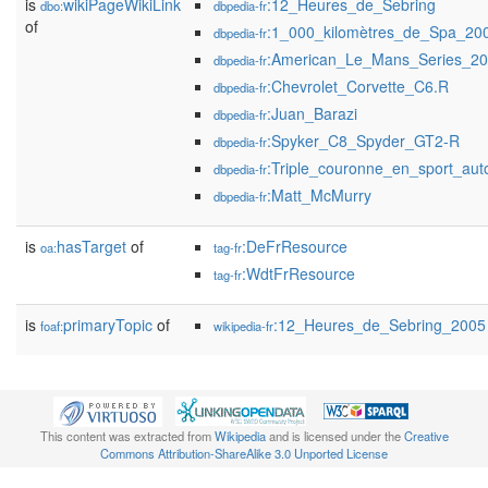
is
wikiPageWikiLink
:12_Heures_de_Sebring
dbo:
dbpedia-fr
of
:1_000_kilomètres_de_Spa_20
dbpedia-fr
:American_Le_Mans_Series_2
dbpedia-fr
:Chevrolet_Corvette_C6.R
dbpedia-fr
:Juan_Barazi
dbpedia-fr
:Spyker_C8_Spyder_GT2-R
dbpedia-fr
:Triple_couronne_en_sport_aut
dbpedia-fr
:Matt_McMurry
dbpedia-fr
is
hasTarget
of
:DeFrResource
oa:
tag-fr
:WdtFrResource
tag-fr
is
primaryTopic
of
:12_Heures_de_Sebring_2005
foaf:
wikipedia-fr
This content was extracted from
Wikipedia
and is licensed under the
Creative
Commons Attribution-ShareAlike 3.0 Unported License