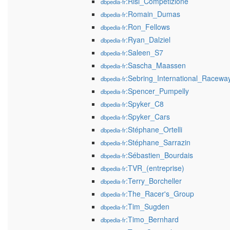
:Risi_Competizione
dbpedia-fr
:Romain_Dumas
dbpedia-fr
:Ron_Fellows
dbpedia-fr
:Ryan_Dalziel
dbpedia-fr
:Saleen_S7
dbpedia-fr
:Sascha_Maassen
dbpedia-fr
:Sebring_International_Racewa
dbpedia-fr
:Spencer_Pumpelly
dbpedia-fr
:Spyker_C8
dbpedia-fr
:Spyker_Cars
dbpedia-fr
:Stéphane_Ortelli
dbpedia-fr
:Stéphane_Sarrazin
dbpedia-fr
:Sébastien_Bourdais
dbpedia-fr
:TVR_(entreprise)
dbpedia-fr
:Terry_Borcheller
dbpedia-fr
:The_Racer's_Group
dbpedia-fr
:Tim_Sugden
dbpedia-fr
:Timo_Bernhard
dbpedia-fr