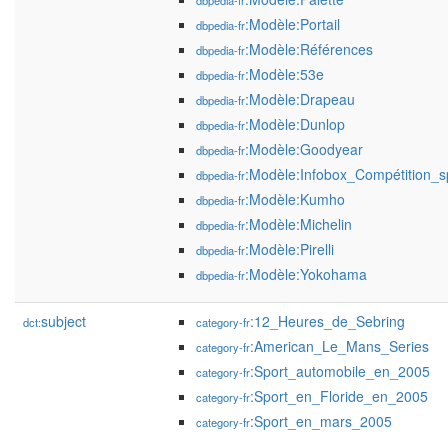
dbpedia-fr
:Modèle:Portail
dbpedia-fr
:Modèle:Références
dbpedia-fr
:Modèle:53e
dbpedia-fr
:Modèle:Drapeau
dbpedia-fr
:Modèle:Dunlop
dbpedia-fr
:Modèle:Goodyear
dbpedia-fr
:Modèle:Infobox_Compétition_s
dbpedia-fr
:Modèle:Kumho
dbpedia-fr
:Modèle:Michelin
dbpedia-fr
:Modèle:Pirelli
dbpedia-fr
:Modèle:Yokohama
dbpedia-fr
subject
:12_Heures_de_Sebring
dct:
category-fr
:American_Le_Mans_Series
category-fr
:Sport_automobile_en_2005
category-fr
:Sport_en_Floride_en_2005
category-fr
:Sport_en_mars_2005
category-fr