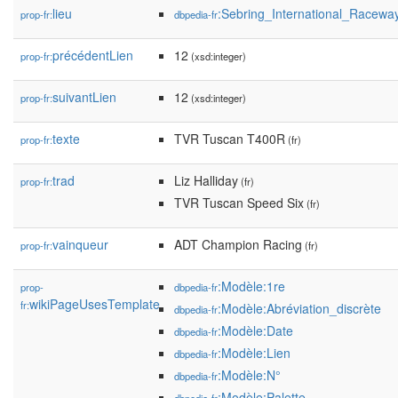
lieu
:Sebring_International_Racewa
prop-fr:
dbpedia-fr
précédentLien
12
prop-fr:
(xsd:integer)
suivantLien
12
prop-fr:
(xsd:integer)
texte
TVR Tuscan T400R
prop-fr:
(fr)
trad
Liz Halliday
prop-fr:
(fr)
TVR Tuscan Speed Six
(fr)
vainqueur
ADT Champion Racing
prop-fr:
(fr)
:Modèle:1re
prop-
dbpedia-fr
wikiPageUsesTemplate
fr:
:Modèle:Abréviation_discrète
dbpedia-fr
:Modèle:Date
dbpedia-fr
:Modèle:Lien
dbpedia-fr
:Modèle:N°
dbpedia-fr
:Modèle:Palette