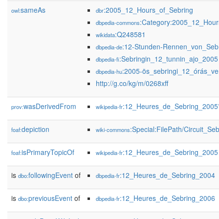
sameAs
:2005_12_Hours_of_Sebring
owl:
dbr
:Category:2005_12_Hour
dbpedia-commons
:Q248581
wikidata
:12-Stunden-Rennen_von_Seb
dbpedia-de
:Sebringin_12_tunnin_ajo_2005
dbpedia-fi
:2005-ös_sebringi_12_órás_ve
dbpedia-hu
http://g.co/kg/m/0268xff
wasDerivedFrom
:12_Heures_de_Sebring_2005
prov:
wikipedia-fr
depiction
:Special:FilePath/Circuit_Se
foaf:
wiki-commons
isPrimaryTopicOf
:12_Heures_de_Sebring_2005
foaf:
wikipedia-fr
is
followingEvent
of
:12_Heures_de_Sebring_2004
dbo:
dbpedia-fr
is
previousEvent
of
:12_Heures_de_Sebring_2006
dbo:
dbpedia-fr