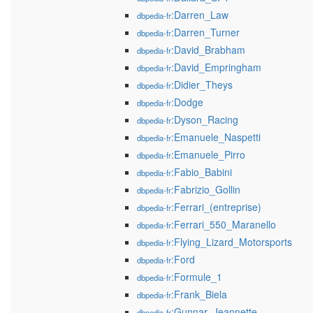
:Darren_Law
dbpedia-fr
:Darren_Turner
dbpedia-fr
:David_Brabham
dbpedia-fr
:David_Empringham
dbpedia-fr
:Didier_Theys
dbpedia-fr
:Dodge
dbpedia-fr
:Dyson_Racing
dbpedia-fr
:Emanuele_Naspetti
dbpedia-fr
:Emanuele_Pirro
dbpedia-fr
:Fabio_Babini
dbpedia-fr
:Fabrizio_Gollin
dbpedia-fr
:Ferrari_(entreprise)
dbpedia-fr
:Ferrari_550_Maranello
dbpedia-fr
:Flying_Lizard_Motorsports
dbpedia-fr
:Ford
dbpedia-fr
:Formule_1
dbpedia-fr
:Frank_Biela
dbpedia-fr
:Gunnar_Jeannette
dbpedia-fr