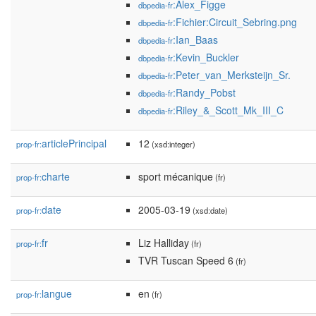
:Alex_Figge
dbpedia-fr
:Fichier:Circuit_Sebring.png
dbpedia-fr
:Ian_Baas
dbpedia-fr
:Kevin_Buckler
dbpedia-fr
:Peter_van_Merksteijn_Sr.
dbpedia-fr
:Randy_Pobst
dbpedia-fr
:Riley_&_Scott_Mk_III_C
dbpedia-fr
articlePrincipal
12
prop-fr:
(xsd:integer)
charte
sport mécanique
prop-fr:
(fr)
date
2005-03-19
prop-fr:
(xsd:date)
fr
Liz Halliday
prop-fr:
(fr)
TVR Tuscan Speed 6
(fr)
langue
en
prop-fr:
(fr)