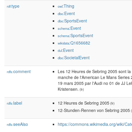
type
:Thing
rdf:
owl
:Event
dbo
:SportsEvent
dbo
:Event
schema
:SportsEvent
schema
:Q1656682
wikidata
:Event
dul
:SocietalEvent
dbo
comment
Les 12 Heures de Sebring 2005 sont la 5
rdfs:
manche de l'American Le Mans Series 2
19 mars 2005 par l'Audi no 01 de JJ L
Kristensen.
(fr)
label
12 Heures de Sebring 2005
rdfs:
(fr)
12-Stunden-Rennen von Sebring 2005
(
seeAlso
https://commons.wikimedia.org/wiki/C
rdfs: