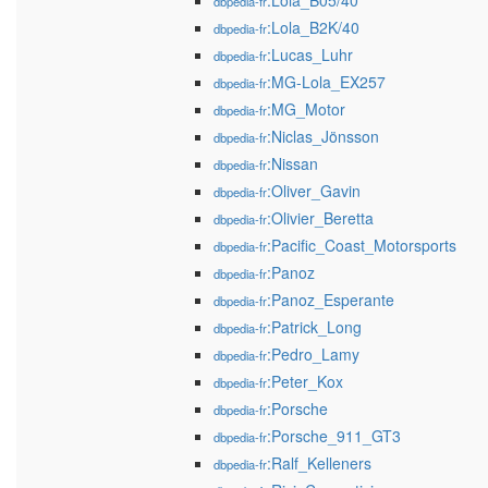
:Lola_B05/40
dbpedia-fr
:Lola_B2K/40
dbpedia-fr
:Lucas_Luhr
dbpedia-fr
:MG-Lola_EX257
dbpedia-fr
:MG_Motor
dbpedia-fr
:Niclas_Jönsson
dbpedia-fr
:Nissan
dbpedia-fr
:Oliver_Gavin
dbpedia-fr
:Olivier_Beretta
dbpedia-fr
:Pacific_Coast_Motorsports
dbpedia-fr
:Panoz
dbpedia-fr
:Panoz_Esperante
dbpedia-fr
:Patrick_Long
dbpedia-fr
:Pedro_Lamy
dbpedia-fr
:Peter_Kox
dbpedia-fr
:Porsche
dbpedia-fr
:Porsche_911_GT3
dbpedia-fr
:Ralf_Kelleners
dbpedia-fr