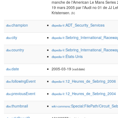
manche de l'American Le Mans Series 2
19 mars 2005 par l'Audi no 01 de JJ L
Kristensen.
(fr)
champion
:ADT_Security_Services
dbo:
dbpedia-fr
city
:Sebring_International_Racewa
dbo:
dbpedia-fr
country
:Sebring_International_Racewa
dbo:
dbpedia-fr
:États-Unis
dbpedia-fr
date
2005-03-19
dbo:
(xsd:date)
followingEvent
:12_Heures_de_Sebring_2006
dbo:
dbpedia-fr
previousEvent
:12_Heures_de_Sebring_2004
dbo:
dbpedia-fr
thumbnail
:Special:FilePath/Circuit_S
dbo:
wiki-commons