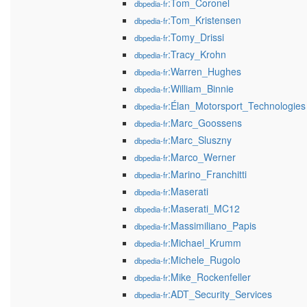
:Tom_Coronel
dbpedia-fr
:Tom_Kristensen
dbpedia-fr
:Tomy_Drissi
dbpedia-fr
:Tracy_Krohn
dbpedia-fr
:Warren_Hughes
dbpedia-fr
:William_Binnie
dbpedia-fr
:Élan_Motorsport_Technologies
dbpedia-fr
:Marc_Goossens
dbpedia-fr
:Marc_Sluszny
dbpedia-fr
:Marco_Werner
dbpedia-fr
:Marino_Franchitti
dbpedia-fr
:Maserati
dbpedia-fr
:Maserati_MC12
dbpedia-fr
:Massimiliano_Papis
dbpedia-fr
:Michael_Krumm
dbpedia-fr
:Michele_Rugolo
dbpedia-fr
:Mike_Rockenfeller
dbpedia-fr
:ADT_Security_Services
dbpedia-fr