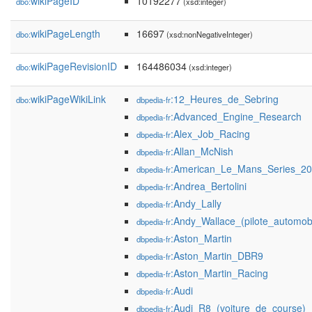
wikiPageID
10192277
dbo:
(xsd:integer)
wikiPageLength
16697
dbo:
(xsd:nonNegativeInteger)
wikiPageRevisionID
164486034
dbo:
(xsd:integer)
wikiPageWikiLink
:12_Heures_de_Sebring
dbo:
dbpedia-fr
:Advanced_Engine_Research
dbpedia-fr
:Alex_Job_Racing
dbpedia-fr
:Allan_McNish
dbpedia-fr
:American_Le_Mans_Series_2
dbpedia-fr
:Andrea_Bertolini
dbpedia-fr
:Andy_Lally
dbpedia-fr
:Andy_Wallace_(pilote_automobi
dbpedia-fr
:Aston_Martin
dbpedia-fr
:Aston_Martin_DBR9
dbpedia-fr
:Aston_Martin_Racing
dbpedia-fr
:Audi
dbpedia-fr
:Audi_R8_(voiture_de_course)
dbpedia-fr