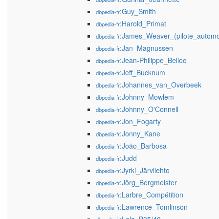
:Guy_Smith
dbpedia-fr
:Harold_Primat
dbpedia-fr
:James_Weaver_(pilote_automo
dbpedia-fr
:Jan_Magnussen
dbpedia-fr
:Jean-Philippe_Belloc
dbpedia-fr
:Jeff_Bucknum
dbpedia-fr
:Johannes_van_Overbeek
dbpedia-fr
:Johnny_Mowlem
dbpedia-fr
:Johnny_O'Connell
dbpedia-fr
:Jon_Fogarty
dbpedia-fr
:Jonny_Kane
dbpedia-fr
:João_Barbosa
dbpedia-fr
:Judd
dbpedia-fr
:Jyrki_Järvilehto
dbpedia-fr
:Jörg_Bergmeister
dbpedia-fr
:Larbre_Compétition
dbpedia-fr
:Lawrence_Tomlinson
dbpedia-fr