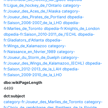
fr:Ligue_de_hockey_de_l'Ontario
category-
fr:Joueur_des_Aces_de_l'Alaska
category-
fr:Joueur_des_Pirates_de_Portland
dbpedia-
fr:Saison_2006-2007_de_la_LHO
dbpedia-
fr:Marlies_de_Toronto
dbpedia-fr:Knights_de_London
dbpedia-fr:Saison_2010-2011_de_l'ECHL
dbpedia-
fr:Gladiators_d'Atlanta
dbpedia-
fr:Wings_de_Kalamazoo
category-
fr:Naissance_en_février_1989
category-
fr:Joueur_du_Storm_de_Guelph
category-
fr:Joueur_des_Wings_de_Kalamazoo_(ECHL)
dbpedia-
fr:Saison_2012-2013_de_la_LAH
dbpedia-
fr:Saison_2009-2010_de_la_LHO
dbo:wikiPageLength
4499
dct:subject
category-fr:Joueur_des_Marlies_de_Toronto
category-
fr:Choix_de_repêchage_des_Panthers_de_la_Floride