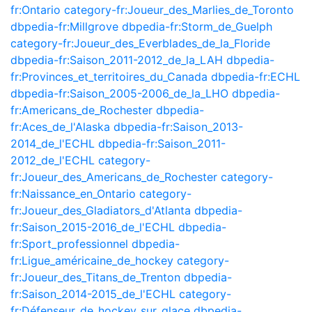
fr:Ontario
category-fr:Joueur_des_Marlies_de_Toronto
dbpedia-fr:Millgrove
dbpedia-fr:Storm_de_Guelph
category-fr:Joueur_des_Everblades_de_la_Floride
dbpedia-fr:Saison_2011-2012_de_la_LAH
dbpedia-
fr:Provinces_et_territoires_du_Canada
dbpedia-fr:ECHL
dbpedia-fr:Saison_2005-2006_de_la_LHO
dbpedia-
fr:Americans_de_Rochester
dbpedia-
fr:Aces_de_l'Alaska
dbpedia-fr:Saison_2013-
2014_de_l'ECHL
dbpedia-fr:Saison_2011-
2012_de_l'ECHL
category-
fr:Joueur_des_Americans_de_Rochester
category-
fr:Naissance_en_Ontario
category-
fr:Joueur_des_Gladiators_d'Atlanta
dbpedia-
fr:Saison_2015-2016_de_l'ECHL
dbpedia-
fr:Sport_professionnel
dbpedia-
fr:Ligue_américaine_de_hockey
category-
fr:Joueur_des_Titans_de_Trenton
dbpedia-
fr:Saison_2014-2015_de_l'ECHL
category-
fr:Défenseur_de_hockey_sur_glace
dbpedia-