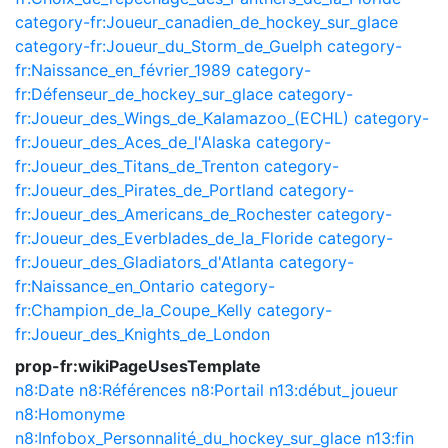
category-fr:Joueur_canadien_de_hockey_sur_glace
category-fr:Joueur_du_Storm_de_Guelph
category-
fr:Naissance_en_février_1989
category-
fr:Défenseur_de_hockey_sur_glace
category-
fr:Joueur_des_Wings_de_Kalamazoo_(ECHL)
category-
fr:Joueur_des_Aces_de_l'Alaska
category-
fr:Joueur_des_Titans_de_Trenton
category-
fr:Joueur_des_Pirates_de_Portland
category-
fr:Joueur_des_Americans_de_Rochester
category-
fr:Joueur_des_Everblades_de_la_Floride
category-
fr:Joueur_des_Gladiators_d'Atlanta
category-
fr:Naissance_en_Ontario
category-
fr:Champion_de_la_Coupe_Kelly
category-
fr:Joueur_des_Knights_de_London
prop-fr:wikiPageUsesTemplate
n8:Date
n8:Références
n8:Portail
n13:début_joueur
n8:Homonyme
n8:Infobox_Personnalité_du_hockey_sur_glace
n13:fin