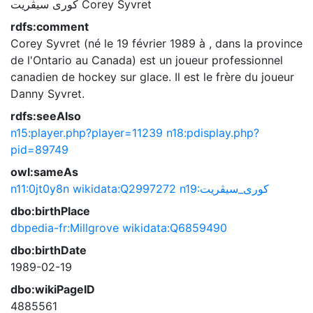
كورى سيڤريت
Corey Syvret
rdfs:comment
Corey Syvret (né le 19 février 1989 à , dans la province
de l'Ontario au Canada) est un joueur professionnel
canadien de hockey sur glace. Il est le frère du joueur
Danny Syvret.
rdfs:seeAlso
n15:player.php?player=11239
n18:pdisplay.php?
pid=89749
owl:sameAs
n11:0jt0y8n
wikidata:Q2997272
n19:كورى_سيڤريت
dbo:birthPlace
dbpedia-fr:Millgrove
wikidata:Q6859490
dbo:birthDate
1989-02-19
dbo:wikiPageID
4885561