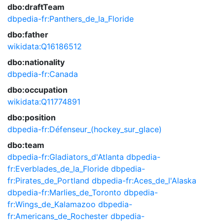
dbo:draftTeam
dbpedia-fr:Panthers_de_la_Floride
dbo:father
wikidata:Q16186512
dbo:nationality
dbpedia-fr:Canada
dbo:occupation
wikidata:Q11774891
dbo:position
dbpedia-fr:Défenseur_(hockey_sur_glace)
dbo:team
dbpedia-fr:Gladiators_d'Atlanta
dbpedia-
fr:Everblades_de_la_Floride
dbpedia-
fr:Pirates_de_Portland
dbpedia-fr:Aces_de_l'Alaska
dbpedia-fr:Marlies_de_Toronto
dbpedia-
fr:Wings_de_Kalamazoo
dbpedia-
fr:Americans_de_Rochester
dbpedia-