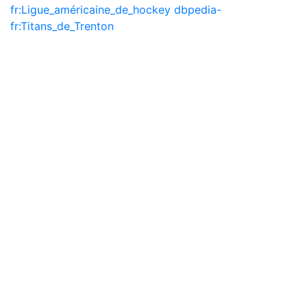
fr:Ligue_américaine_de_hockey
dbpedia-
fr:Titans_de_Trenton