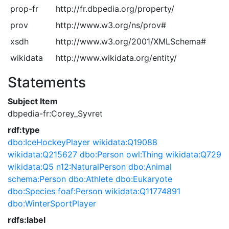
prop-fr
http://fr.dbpedia.org/property/
prov
http://www.w3.org/ns/prov#
xsdh
http://www.w3.org/2001/XMLSchema#
wikidata
http://www.wikidata.org/entity/
Statements
Subject Item
dbpedia-fr:Corey_Syvret
rdf:type
dbo:IceHockeyPlayer
wikidata:Q19088
wikidata:Q215627
dbo:Person
owl:Thing
wikidata:Q729
wikidata:Q5
n12:NaturalPerson
dbo:Animal
schema:Person
dbo:Athlete
dbo:Eukaryote
dbo:Species
foaf:Person
wikidata:Q11774891
dbo:WinterSportPlayer
rdfs:label