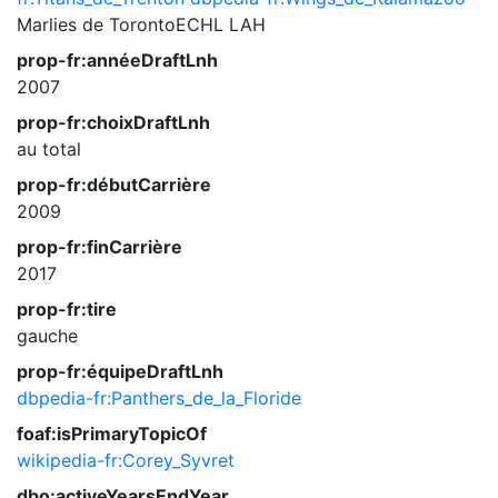
Marlies de TorontoECHL
LAH
prop-fr:annéeDraftLnh
2007
prop-fr:choixDraftLnh
au total
prop-fr:débutCarrière
2009
prop-fr:finCarrière
2017
prop-fr:tire
gauche
prop-fr:équipeDraftLnh
dbpedia-fr:Panthers_de_la_Floride
foaf:isPrimaryTopicOf
wikipedia-fr:Corey_Syvret
dbo:activeYearsEndYear