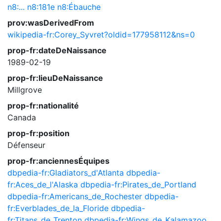
n8:...
n8:181e
n8:Ébauche
prov:wasDerivedFrom
wikipedia-fr:Corey_Syvret?oldid=177958112&ns=0
prop-fr:dateDeNaissance
1989-02-19
prop-fr:lieuDeNaissance
Millgrove
prop-fr:nationalité
Canada
prop-fr:position
Défenseur
prop-fr:anciennesÉquipes
dbpedia-fr:Gladiators_d'Atlanta
dbpedia-
fr:Aces_de_l'Alaska
dbpedia-fr:Pirates_de_Portland
dbpedia-fr:Americans_de_Rochester
dbpedia-
fr:Everblades_de_la_Floride
dbpedia-
fr:Titans_de_Trenton
dbpedia-fr:Wings_de_Kalamazoo