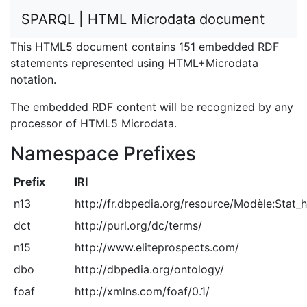
SPARQL | HTML Microdata document
This HTML5 document contains 151 embedded RDF
statements represented using HTML+Microdata
notation.
The embedded RDF content will be recognized by any
processor of HTML5 Microdata.
Namespace Prefixes
Prefix
IRI
n13
http://fr.dbpedia.org/resource/Modèle:Stat_
dct
http://purl.org/dc/terms/
n15
http://www.eliteprospects.com/
dbo
http://dbpedia.org/ontology/
foaf
http://xmlns.com/foaf/0.1/