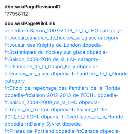
dbo:wikiPageRevisionID
177958112
dbo:wikiPageWikiLink
dbpedia-fr:Saison_2007-2008_de_la_LHO
category-
fr:Joueur_canadien_de_hockey_sur_glace
category-
fr:Joueur_des_Knights_de_London
dbpedia-
fr:Statistiques_du_hockey_sur_glace
dbpedia-
fr:Saison_2009-2010_de_la_LAH
category-
fr:Champion_de_la_Coupe_Kelly
dbpedia-
fr:Hockey_sur_glace
dbpedia-fr:Panthers_de_la_Floride
category-
fr:Choix_de_repêchage_des_Panthers_de_la_Floride
dbpedia-fr:Saison_2012-2013_de_l'ECHL
dbpedia-
fr:Saison_2008-2009_de_la_LHO
dbpedia-
fr:Titans_de_Trenton
dbpedia-fr:Saison_2016-
2017_de_l'ECHL
dbpedia-fr:Everblades_de_la_Floride
dbpedia-fr:Danny_Syvret
dbpedia-
fr:Pirates_de_Portland
dbpedia-fr:Canada
dbpedia-