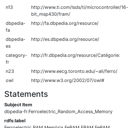
n13
http://www.ti.com/lsds/ti/microcontroller/16-
bit_msp430/fram/
dbpedia-
http://fa.dbpedia.org/resource/
fa
dbpedia-
http://es.dbpedia.org/resource/
es
category-
http://fr.dbpedia.org/resource/Catégorie:
fr
n23
http://www.eecg.toronto.edu/~ali/ferro/
owl
http://www.w3.org/2002/07/owl#
Statements
Subject Item
dbpedia-fr:Ferroelectric_Random_Access_Memory
rdfs:label
Ferroelectric RAM
Memòria FeRAM
FRAM
FeRAM