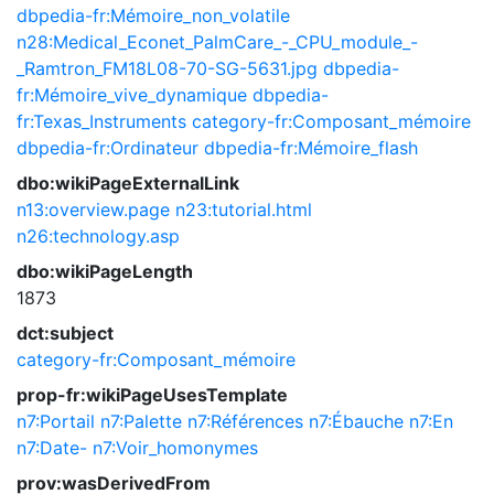
dbpedia-fr:Mémoire_non_volatile
n28:Medical_Econet_PalmCare_-_CPU_module_-
_Ramtron_FM18L08-70-SG-5631.jpg
dbpedia-
fr:Mémoire_vive_dynamique
dbpedia-
fr:Texas_Instruments
category-fr:Composant_mémoire
dbpedia-fr:Ordinateur
dbpedia-fr:Mémoire_flash
dbo:wikiPageExternalLink
n13:overview.page
n23:tutorial.html
n26:technology.asp
dbo:wikiPageLength
1873
dct:subject
category-fr:Composant_mémoire
prop-fr:wikiPageUsesTemplate
n7:Portail
n7:Palette
n7:Références
n7:Ébauche
n7:En
n7:Date-
n7:Voir_homonymes
prov:wasDerivedFrom