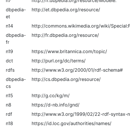
n7
http://fr.dbpedia.org/resource/Modèle:
dbpedia-
http://et.dbpedia.org/resource/
et
n14
http://commons.wikimedia.org/wiki/Special:F
dbpedia-
http://fr.dbpedia.org/resource/
fr
n19
https://www.britannica.com/topic/
dct
http://purl.org/dc/terms/
rdfs
http://www.w3.org/2000/01/rdf-schema#
dbpedia-
http://cs.dbpedia.org/resource/
cs
n15
http://g.co/kg/m/
n8
https://d-nb.info/gnd/
rdf
http://www.w3.org/1999/02/22-rdf-syntax-
n18
https://id.loc.gov/authorities/names/