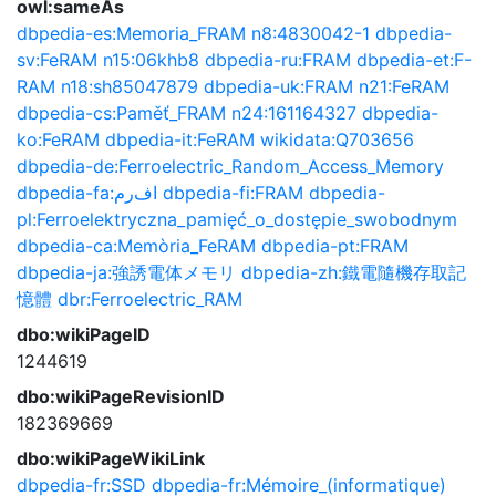
owl:sameAs
dbpedia-es:Memoria_FRAM
n8:4830042-1
dbpedia-
sv:FeRAM
n15:06khb8
dbpedia-ru:FRAM
dbpedia-et:F-
RAM
n18:sh85047879
dbpedia-uk:FRAM
n21:FeRAM
dbpedia-cs:Paměť_FRAM
n24:161164327
dbpedia-
ko:FeRAM
dbpedia-it:FeRAM
wikidata:Q703656
dbpedia-de:Ferroelectric_Random_Access_Memory
dbpedia-fa:اف‌رم
dbpedia-fi:FRAM
dbpedia-
pl:Ferroelektryczna_pamięć_o_dostępie_swobodnym
dbpedia-ca:Memòria_FeRAM
dbpedia-pt:FRAM
dbpedia-ja:強誘電体メモリ
dbpedia-zh:鐵電隨機存取記
憶體
dbr:Ferroelectric_RAM
dbo:wikiPageID
1244619
dbo:wikiPageRevisionID
182369669
dbo:wikiPageWikiLink
dbpedia-fr:SSD
dbpedia-fr:Mémoire_(informatique)