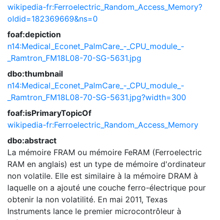
wikipedia-fr:Ferroelectric_Random_Access_Memory?
oldid=182369669&ns=0
foaf:depiction
n14:Medical_Econet_PalmCare_-_CPU_module_-
_Ramtron_FM18L08-70-SG-5631.jpg
dbo:thumbnail
n14:Medical_Econet_PalmCare_-_CPU_module_-
_Ramtron_FM18L08-70-SG-5631.jpg?width=300
foaf:isPrimaryTopicOf
wikipedia-fr:Ferroelectric_Random_Access_Memory
dbo:abstract
La mémoire FRAM ou mémoire FeRAM (Ferroelectric
RAM en anglais) est un type de mémoire d'ordinateur
non volatile. Elle est similaire à la mémoire DRAM à
laquelle on a ajouté une couche ferro-électrique pour
obtenir la non volatilité. En mai 2011, Texas
Instruments lance le premier microcontrôleur à