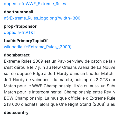
dbpedia-fr:WWE_Extreme_Rules
dbo:thumbnail
n5:Extreme_Rules_logo.png?width=300
prop-fr:sponsor
dbpedia-fr:AT&T
foaf:isPrimaryTopicOf
wikipedia-fr:Extreme_Rules_(2009)
dbo:abstract
Extreme Rules 2009 est un Pay-per-view de catch de la Wo
s'est déroulé le 7 juin au New Orleans Arena de La Nouvel
soirée opposé Edge à Jeff Hardy dans un Ladder Match p
Jeff Hardy (le vainqueur du match), puis après 2 GTS cont
Match pour le WWE Championship. Il y'a eu aussi un Sub
Match pour le Intercontinental Championship entre Rey 
ECW Championship. La musique officielle d'Extreme Rules 
213 000 d'achats, alors que One Night Stand (2008) a eu
dbo:country