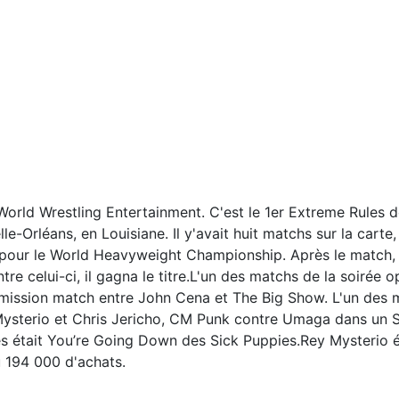
rld Wrestling Entertainment. C'est le 1er Extreme Rules de
le-Orléans, en Louisiane. Il y'avait huit matchs sur la car
our le World Heavyweight Championship. Après le match, C
re celui-ci, il gagna le titre.L'un des matchs de la soirée
mission match entre John Cena et The Big Show. L'un des m
Mysterio et Chris Jericho, CM Punk contre Umaga dans un 
était You’re Going Down des Sick Puppies.Rey Mysterio étai
 194 000 d'achats.