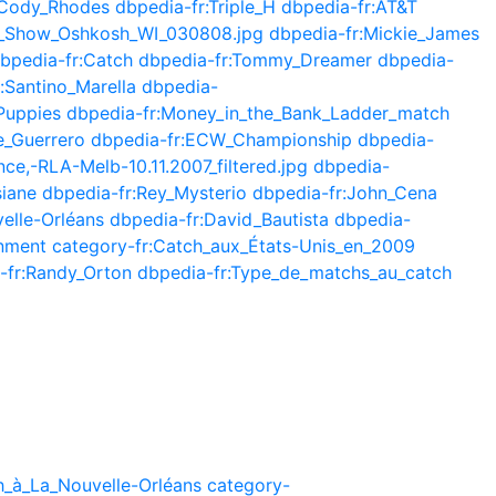
:Cody_Rhodes
dbpedia-fr:Triple_H
dbpedia-fr:AT&T
g_Show_Oshkosh_WI_030808.jpg
dbpedia-fr:Mickie_James
bpedia-fr:Catch
dbpedia-fr:Tommy_Dreamer
dbpedia-
:Santino_Marella
dbpedia-
Puppies
dbpedia-fr:Money_in_the_Bank_Ladder_match
e_Guerrero
dbpedia-fr:ECW_Championship
dbpedia-
ce,-RLA-Melb-10.11.2007_filtered.jpg
dbpedia-
siane
dbpedia-fr:Rey_Mysterio
dbpedia-fr:John_Cena
elle-Orléans
dbpedia-fr:David_Bautista
dbpedia-
inment
category-fr:Catch_aux_États-Unis_en_2009
-fr:Randy_Orton
dbpedia-fr:Type_de_matchs_au_catch
h_à_La_Nouvelle-Orléans
category-