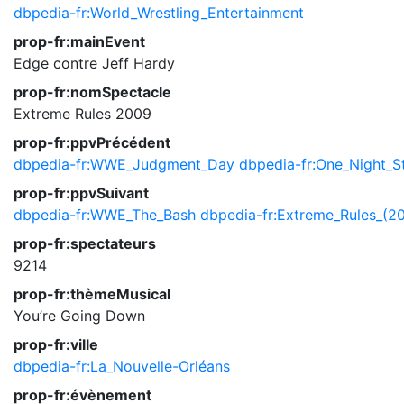
dbpedia-fr:World_Wrestling_Entertainment
prop-fr:mainEvent
Edge contre Jeff Hardy
prop-fr:nomSpectacle
Extreme Rules 2009
prop-fr:ppvPrécédent
dbpedia-fr:WWE_Judgment_Day
dbpedia-fr:One_Night_S
prop-fr:ppvSuivant
dbpedia-fr:WWE_The_Bash
dbpedia-fr:Extreme_Rules_(2
prop-fr:spectateurs
9214
prop-fr:thèmeMusical
You’re Going Down
prop-fr:ville
dbpedia-fr:La_Nouvelle-Orléans
prop-fr:évènement