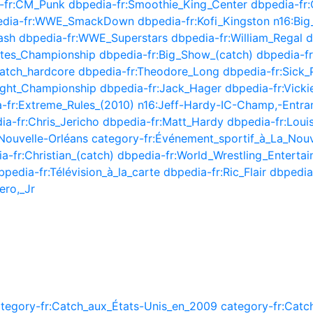
-fr:CM_Punk
dbpedia-fr:Smoothie_King_Center
dbpedia-fr
edia-fr:WWE_SmackDown
dbpedia-fr:Kofi_Kingston
n16:Bi
ash
dbpedia-fr:WWE_Superstars
dbpedia-fr:William_Regal
d
ates_Championship
dbpedia-fr:Big_Show_(catch)
dbpedia-fr
Catch_hardcore
dbpedia-fr:Theodore_Long
dbpedia-fr:Sick_
ght_Championship
dbpedia-fr:Jack_Hager
dbpedia-fr:Vicki
-fr:Extreme_Rules_(2010)
n16:Jeff-Hardy-IC-Champ,-Entran
ia-fr:Chris_Jericho
dbpedia-fr:Matt_Hardy
dbpedia-fr:Loui
Nouvelle-Orléans
category-fr:Événement_sportif_à_La_Nouv
a-fr:Christian_(catch)
dbpedia-fr:World_Wrestling_Enterta
bpedia-fr:Télévision_à_la_carte
dbpedia-fr:Ric_Flair
dbpedia
ero,_Jr
tegory-fr:Catch_aux_États-Unis_en_2009
category-fr:Catc