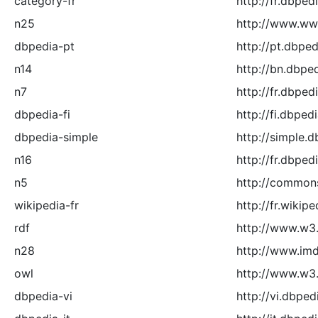
category-fr
http://fr.dbped
n25
http://www.ww
dbpedia-pt
http://pt.dbped
n14
http://bn.dbpe
n7
http://fr.dbpe
dbpedia-fi
http://fi.dbped
dbpedia-simple
http://simple.
n16
http://fr.dbped
n5
http://commons
wikipedia-fr
http://fr.wikipe
rdf
http://www.w3
n28
http://www.im
owl
http://www.w3
dbpedia-vi
http://vi.dbped