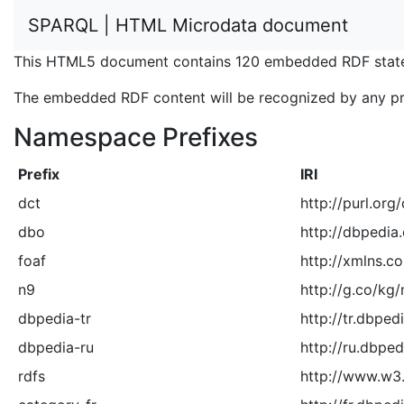
SPARQL | HTML Microdata document
This HTML5 document contains 120 embedded RDF state
The embedded RDF content will be recognized by any p
Namespace Prefixes
Prefix
IRI
dct
http://purl.org
dbo
http://dbpedia
foaf
http://xmlns.co
n9
http://g.co/kg
dbpedia-tr
http://tr.dbped
dbpedia-ru
http://ru.dbped
rdfs
http://www.w3