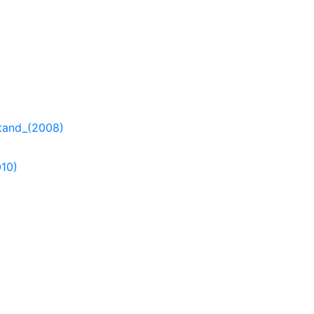
tand_(2008)
010)