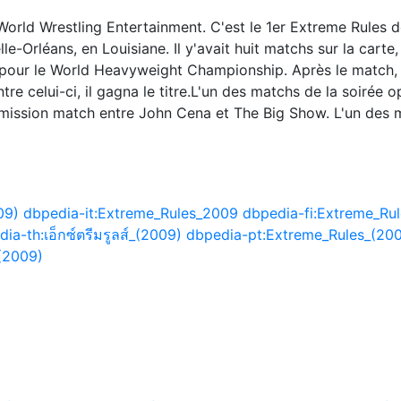
rld Wrestling Entertainment. C'est le 1er Extreme Rules de
le-Orléans, en Louisiane. Il y'avait huit matchs sur la car
our le World Heavyweight Championship. Après le match, C
re celui-ci, il gagna le titre.L'un des matchs de la soirée
mission match entre John Cena et The Big Show. L'un des 
09)
dbpedia-it:Extreme_Rules_2009
dbpedia-fi:Extreme_Ru
ia-th:เอ็กซ์ตรีมรูลส์_(2009)
dbpedia-pt:Extreme_Rules_(20
(2009)