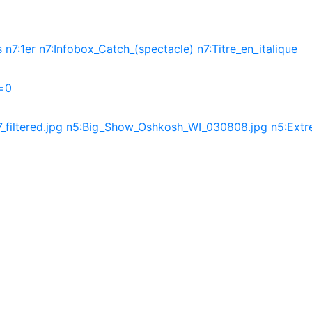
s
n7:1er
n7:Infobox_Catch_(spectacle)
n7:Titre_en_italique
s=0
filtered.jpg
n5:Big_Show_Oshkosh_WI_030808.jpg
n5:Extr