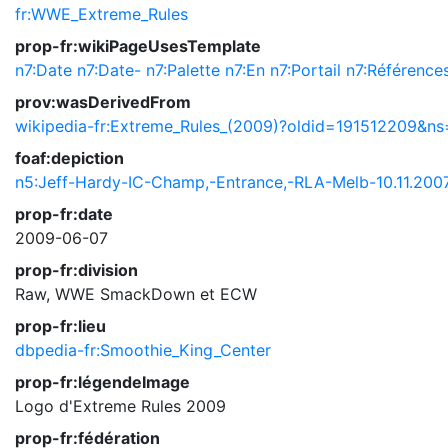
fr:WWE_Extreme_Rules
prop-fr:wikiPageUsesTemplate
n7:Date
n7:Date-
n7:Palette
n7:En
n7:Portail
n7:Référence
prov:wasDerivedFrom
wikipedia-fr:Extreme_Rules_(2009)?oldid=191512209&n
foaf:depiction
n5:Jeff-Hardy-IC-Champ,-Entrance,-RLA-Melb-10.11.2007_
prop-fr:date
2009-06-07
prop-fr:division
Raw, WWE SmackDown et ECW
prop-fr:lieu
dbpedia-fr:Smoothie_King_Center
prop-fr:légendeImage
Logo d'Extreme Rules 2009
prop-fr:fédération