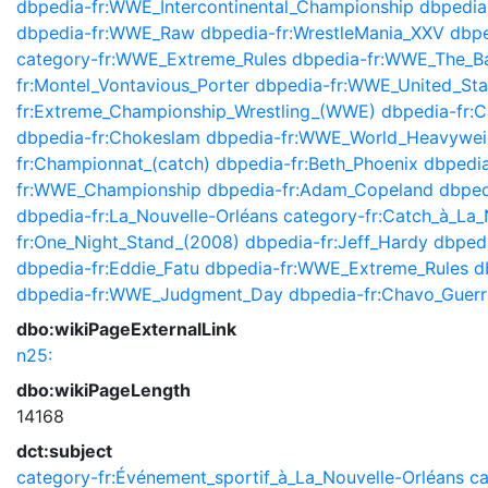
dbpedia-fr:WWE_Intercontinental_Championship
dbpedia
dbpedia-fr:WWE_Raw
dbpedia-fr:WrestleMania_XXV
dbp
category-fr:WWE_Extreme_Rules
dbpedia-fr:WWE_The_B
fr:Montel_Vontavious_Porter
dbpedia-fr:WWE_United_St
fr:Extreme_Championship_Wrestling_(WWE)
dbpedia-fr:
dbpedia-fr:Chokeslam
dbpedia-fr:WWE_World_Heavywei
fr:Championnat_(catch)
dbpedia-fr:Beth_Phoenix
dbpedia
fr:WWE_Championship
dbpedia-fr:Adam_Copeland
dbped
dbpedia-fr:La_Nouvelle-Orléans
category-fr:Catch_à_La_
fr:One_Night_Stand_(2008)
dbpedia-fr:Jeff_Hardy
dbpedi
dbpedia-fr:Eddie_Fatu
dbpedia-fr:WWE_Extreme_Rules
d
dbpedia-fr:WWE_Judgment_Day
dbpedia-fr:Chavo_Guerr
dbo:wikiPageExternalLink
n25:
dbo:wikiPageLength
14168
dct:subject
category-fr:Événement_sportif_à_La_Nouvelle-Orléans
ca