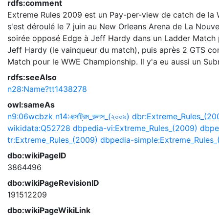
rdfs:comment
Extreme Rules 2009 est un Pay-per-view de catch de la Wo
s'est déroulé le 7 juin au New Orleans Arena de La Nouvel
soirée opposé Edge à Jeff Hardy dans un Ladder Match p
Jeff Hardy (le vainqueur du match), puis après 2 GTS cont
Match pour le WWE Championship. Il y'a eu aussi un Sub
rdfs:seeAlso
n28:Name?tt1438278
owl:sameAs
n9:06wcbzk
n14:এক্সট্রিম_রুলস_(২০০৯)
dbr:Extreme_Rules_(20
wikidata:Q52728
dbpedia-vi:Extreme_Rules_(2009)
dbped
tr:Extreme_Rules_(2009)
dbpedia-simple:Extreme_Rules_
dbo:wikiPageID
3864496
dbo:wikiPageRevisionID
191512209
dbo:wikiPageWikiLink