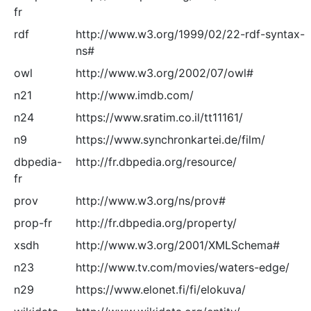
fr
rdf
http://www.w3.org/1999/02/22-rdf-syntax-
ns#
owl
http://www.w3.org/2002/07/owl#
n21
http://www.imdb.com/
n24
https://www.sratim.co.il/tt11161/
n9
https://www.synchronkartei.de/film/
dbpedia-
http://fr.dbpedia.org/resource/
fr
prov
http://www.w3.org/ns/prov#
prop-fr
http://fr.dbpedia.org/property/
xsdh
http://www.w3.org/2001/XMLSchema#
n23
http://www.tv.com/movies/waters-edge/
n29
https://www.elonet.fi/fi/elokuva/