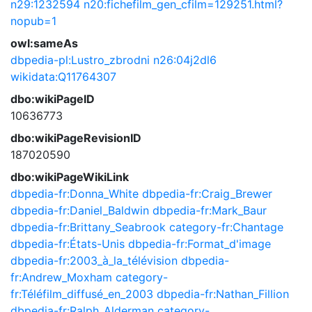
n29:1232594
n20:fichefilm_gen_cfilm=129251.html?
nopub=1
owl:sameAs
dbpedia-pl:Lustro_zbrodni
n26:04j2dl6
wikidata:Q11764307
dbo:wikiPageID
10636773
dbo:wikiPageRevisionID
187020590
dbo:wikiPageWikiLink
dbpedia-fr:Donna_White
dbpedia-fr:Craig_Brewer
dbpedia-fr:Daniel_Baldwin
dbpedia-fr:Mark_Baur
dbpedia-fr:Brittany_Seabrook
category-fr:Chantage
dbpedia-fr:États-Unis
dbpedia-fr:Format_d'image
dbpedia-fr:2003_à_la_télévision
dbpedia-
fr:Andrew_Moxham
category-
fr:Téléfilm_diffusé_en_2003
dbpedia-fr:Nathan_Fillion
dbpedia-fr:Ralph_Alderman
category-