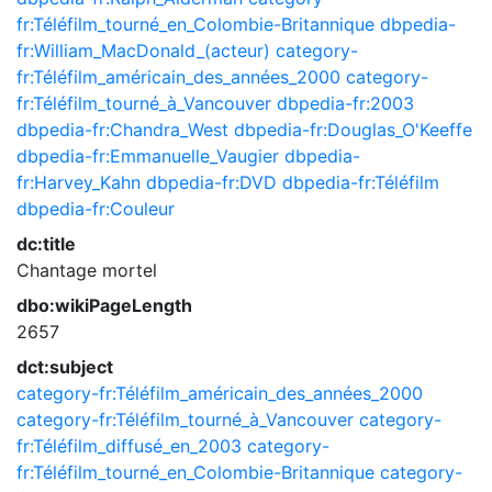
fr:Téléfilm_tourné_en_Colombie-Britannique
dbpedia-
fr:William_MacDonald_(acteur)
category-
fr:Téléfilm_américain_des_années_2000
category-
fr:Téléfilm_tourné_à_Vancouver
dbpedia-fr:2003
dbpedia-fr:Chandra_West
dbpedia-fr:Douglas_O'Keeffe
dbpedia-fr:Emmanuelle_Vaugier
dbpedia-
fr:Harvey_Kahn
dbpedia-fr:DVD
dbpedia-fr:Téléfilm
dbpedia-fr:Couleur
dc:title
Chantage mortel
dbo:wikiPageLength
2657
dct:subject
category-fr:Téléfilm_américain_des_années_2000
category-fr:Téléfilm_tourné_à_Vancouver
category-
fr:Téléfilm_diffusé_en_2003
category-
fr:Téléfilm_tourné_en_Colombie-Britannique
category-