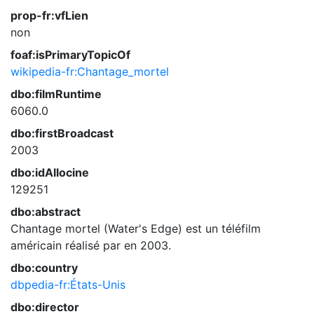
prop-fr:vfLien
non
foaf:isPrimaryTopicOf
wikipedia-fr:Chantage_mortel
dbo:filmRuntime
6060.0
dbo:firstBroadcast
2003
dbo:idAllocine
129251
dbo:abstract
Chantage mortel (Water's Edge) est un téléfilm
américain réalisé par en 2003.
dbo:country
dbpedia-fr:États-Unis
dbo:director