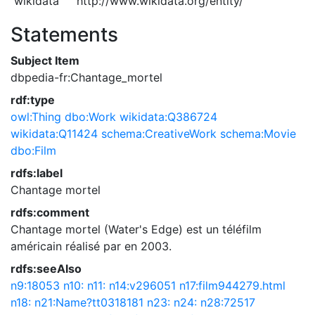
wikidata
http://www.wikidata.org/entity/
Statements
Subject Item
dbpedia-fr:Chantage_mortel
rdf:type
owl:Thing
dbo:Work
wikidata:Q386724
wikidata:Q11424
schema:CreativeWork
schema:Movie
dbo:Film
rdfs:label
Chantage mortel
rdfs:comment
Chantage mortel (Water's Edge) est un téléfilm
américain réalisé par en 2003.
rdfs:seeAlso
n9:18053
n10:
n11:
n14:v296051
n17:film944279.html
n18:
n21:Name?tt0318181
n23:
n24:
n28:72517