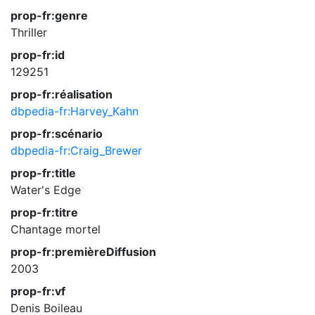
prop-fr:genre
Thriller
prop-fr:id
129251
prop-fr:réalisation
dbpedia-fr:Harvey_Kahn
prop-fr:scénario
dbpedia-fr:Craig_Brewer
prop-fr:title
Water's Edge
prop-fr:titre
Chantage mortel
prop-fr:premièreDiffusion
2003
prop-fr:vf
Denis Boileau