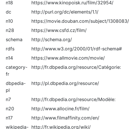
n18
https://www.kinopoisk.ru/film/32954/
dc
http://purl.org/dc/elements/1.1/
n10
https://movie.douban.com/subject/1308083/
n28
https://www.csfd.cz/film/
schema
http://schema.org/
rdfs
http://www.w3.org/2000/01/rdf-schema#
n14
https://www.allmovie.com/movie/
category-
http://fr.dbpedia.org/resource/Catégorie:
fr
dbpedia-
http://pl.dbpedia.org/resource/
pl
n7
http://fr.dbpedia.org/resource/Modèle:
n20
http://www.allocine.fr/film/
n17
http://www.filmaffinity.com/en/
wikipedia-
http://fr.wikipedia.org/wiki/