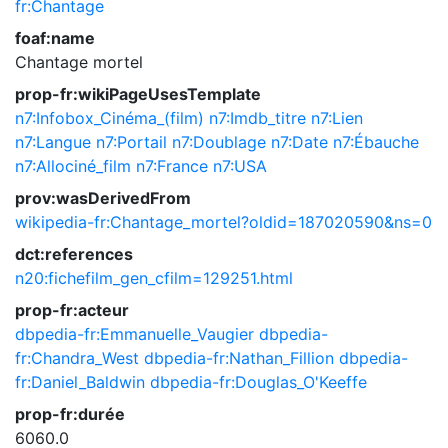
fr:Chantage
foaf:name
Chantage mortel
prop-fr:wikiPageUsesTemplate
n7:Infobox_Cinéma_(film)
n7:Imdb_titre
n7:Lien
n7:Langue
n7:Portail
n7:Doublage
n7:Date
n7:Ébauche
n7:Allociné_film
n7:France
n7:USA
prov:wasDerivedFrom
wikipedia-fr:Chantage_mortel?oldid=187020590&ns=0
dct:references
n20:fichefilm_gen_cfilm=129251.html
prop-fr:acteur
dbpedia-fr:Emmanuelle_Vaugier
dbpedia-
fr:Chandra_West
dbpedia-fr:Nathan_Fillion
dbpedia-
fr:Daniel_Baldwin
dbpedia-fr:Douglas_O'Keeffe
prop-fr:durée
6060.0