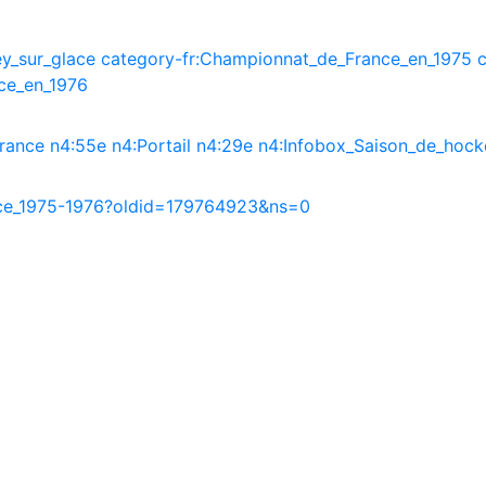
y_sur_glace
category-fr:Championnat_de_France_en_1975
ce_en_1976
France
n4:55e
n4:Portail
n4:29e
n4:Infobox_Saison_de_hock
ace_1975-1976?oldid=179764923&ns=0