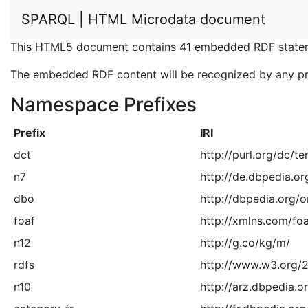
SPARQL | HTML Microdata document
This HTML5 document contains 41 embedded RDF statem
The embedded RDF content will be recognized by any p
Namespace Prefixes
Prefix
IRI
dct
http://purl.org/dc/te
n7
http://de.dbpedia.or
dbo
http://dbpedia.org/o
foaf
http://xmlns.com/foa
n12
http://g.co/kg/m/
rdfs
http://www.w3.org/
n10
http://arz.dbpedia.o