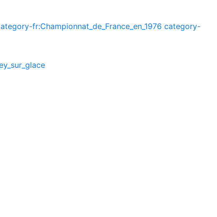
category-fr:Championnat_de_France_en_1976
category-
ey_sur_glace