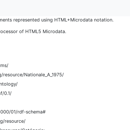
ents represented using HTML+Microdata notation.
rocessor of HTML5 Microdata.
rms/
g/resource/Nationale_A_1975/
ntology/
f/0.1/
2000/01/rdf-schema#
rg/resource/