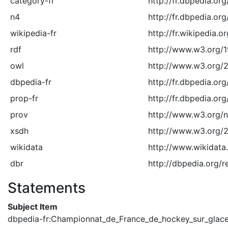
category-fr
http://fr.dbpedia.or
n4
http://fr.dbpedia.or
wikipedia-fr
http://fr.wikipedia.or
rdf
http://www.w3.org/
owl
http://www.w3.org/
dbpedia-fr
http://fr.dbpedia.org
prop-fr
http://fr.dbpedia.org
prov
http://www.w3.org/
xsdh
http://www.w3.org
wikidata
http://www.wikidata.
dbr
http://dbpedia.org/r
Statements
Subject Item
dbpedia-fr:Championnat_de_France_de_hockey_sur_glac