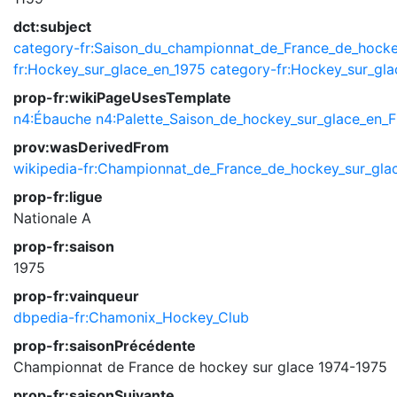
dct:subject
category-fr:Saison_du_championnat_de_France_de_hocke
fr:Hockey_sur_glace_en_1975
category-fr:Hockey_sur_gla
prop-fr:wikiPageUsesTemplate
n4:Ébauche
n4:Palette_Saison_de_hockey_sur_glace_en_
prov:wasDerivedFrom
wikipedia-fr:Championnat_de_France_de_hockey_sur_gl
prop-fr:ligue
Nationale A
prop-fr:saison
1975
prop-fr:vainqueur
dbpedia-fr:Chamonix_Hockey_Club
prop-fr:saisonPrécédente
Championnat de France de hockey sur glace 1974-1975
prop-fr:saisonSuivante