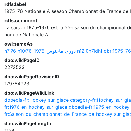
rdfs:label
1975–76 Nationale A season
Championnat de France de 
rdfs:comment
La saison 1975-1976 est la 55e saison du championnat de
nom de Nationale A.
owl:sameAs
n7:76
n10:دورى_ماجنوس_1975–76
n12:0h7ldh1
dbr:1975–76
dbo:wikiPageID
2273523
dbo:wikiPageRevisionID
179764923
dbo:wikiPageWikiLink
dbpedia-fr:Hockey_sur_glace
category-fr:Hockey_sur_gl
fr:1976_en_hockey_sur_glace
dbpedia-fr:1975_en_hockey_
fr:Saison_du_championnat_de_France_de_hockey_sur_gla
dbo:wikiPageLength
1159