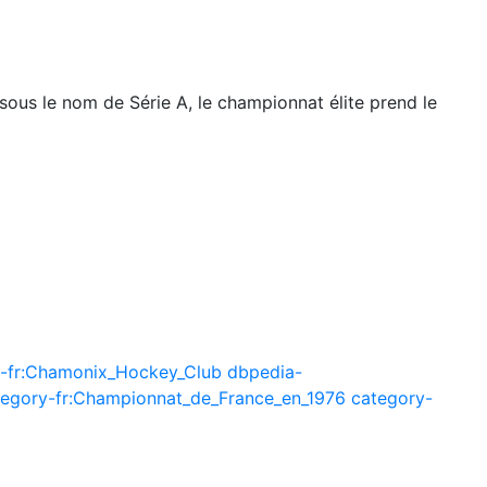
ous le nom de Série A, le championnat élite prend le
-fr:Chamonix_Hockey_Club
dbpedia-
tegory-fr:Championnat_de_France_en_1976
category-