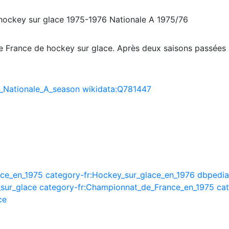
hockey sur glace 1975-1976
Nationale A 1975/76
 France de hockey sur glace. Après deux saisons passées s
_Nationale_A_season
wikidata:Q781447
ace_en_1975
category-fr:Hockey_sur_glace_en_1976
dbpedia
sur_glace
category-fr:Championnat_de_France_en_1975
ca
ce