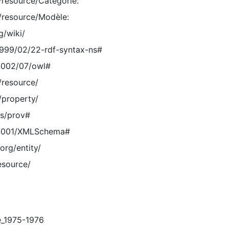
g/resource/Catégorie:
g/resource/Modèle:
g/wiki/
1999/02/22-rdf-syntax-ns#
2002/07/owl#
/resource/
/property/
ns/prov#
/2001/XMLSchema#
org/entity/
esource/
e_1975-1976