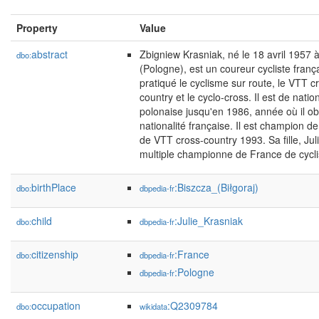
Property
Value
abstract
Zbigniew Krasniak, né le 18 avril 1957 
dbo:
(Pologne), est un coureur cycliste franç
pratiqué le cyclisme sur route, le VTT c
country et le cyclo-cross. Il est de nation
polonaise jusqu'en 1986, année où il obt
nationalité française. Il est champion d
de VTT cross-country 1993. Sa fille, Jul
multiple championne de France de cycl
birthPlace
:Biszcza_(Biłgoraj)
dbo:
dbpedia-fr
child
:Julie_Krasniak
dbo:
dbpedia-fr
citizenship
:France
dbo:
dbpedia-fr
:Pologne
dbpedia-fr
occupation
:Q2309784
dbo:
wikidata