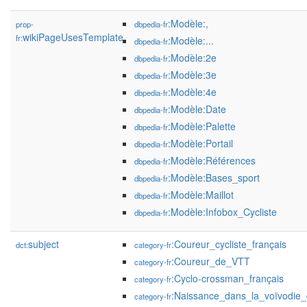
:Modèle:,
prop-
dbpedia-fr
wikiPageUsesTemplate
fr:
:Modèle:...
dbpedia-fr
:Modèle:2e
dbpedia-fr
:Modèle:3e
dbpedia-fr
:Modèle:4e
dbpedia-fr
:Modèle:Date
dbpedia-fr
:Modèle:Palette
dbpedia-fr
:Modèle:Portail
dbpedia-fr
:Modèle:Références
dbpedia-fr
:Modèle:Bases_sport
dbpedia-fr
:Modèle:Maillot
dbpedia-fr
:Modèle:Infobox_Cycliste
dbpedia-fr
subject
:Coureur_cycliste_français
dct:
category-fr
:Coureur_de_VTT
category-fr
:Cyclo-crossman_français
category-fr
:Naissance_dans_la_voïvodie_
category-fr