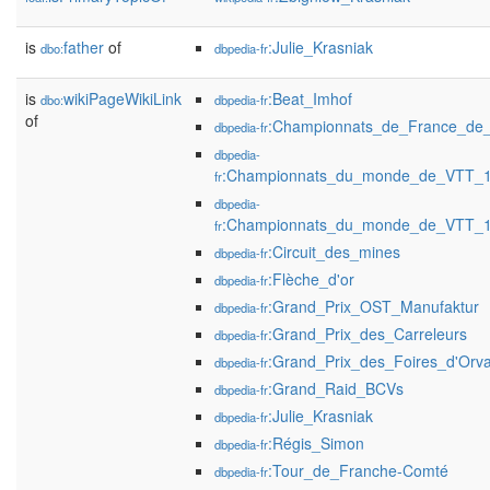
is
father
of
:Julie_Krasniak
dbo:
dbpedia-fr
is
wikiPageWikiLink
:Beat_Imhof
dbo:
dbpedia-fr
of
:Championnats_de_France_de
dbpedia-fr
dbpedia-
:Championnats_du_monde_de_VTT_
fr
dbpedia-
:Championnats_du_monde_de_VTT_
fr
:Circuit_des_mines
dbpedia-fr
:Flèche_d'or
dbpedia-fr
:Grand_Prix_OST_Manufaktur
dbpedia-fr
:Grand_Prix_des_Carreleurs
dbpedia-fr
:Grand_Prix_des_Foires_d'Orva
dbpedia-fr
:Grand_Raid_BCVs
dbpedia-fr
:Julie_Krasniak
dbpedia-fr
:Régis_Simon
dbpedia-fr
:Tour_de_Franche-Comté
dbpedia-fr