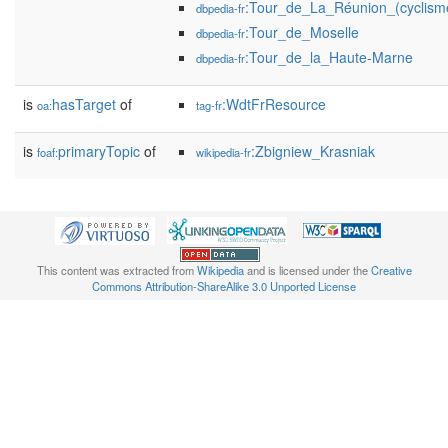
:Tour_de_La_Réunion_(cyclism
dbpedia-fr
:Tour_de_Moselle
dbpedia-fr
:Tour_de_la_Haute-Marne
dbpedia-fr
is
hasTarget
of
:WdtFrResource
oa:
tag-fr
is
primaryTopic
of
:Zbigniew_Krasniak
foaf:
wikipedia-fr
This content was extracted from
Wikipedia
and is licensed under the
Creative
Commons Attribution-ShareAlike 3.0 Unported License