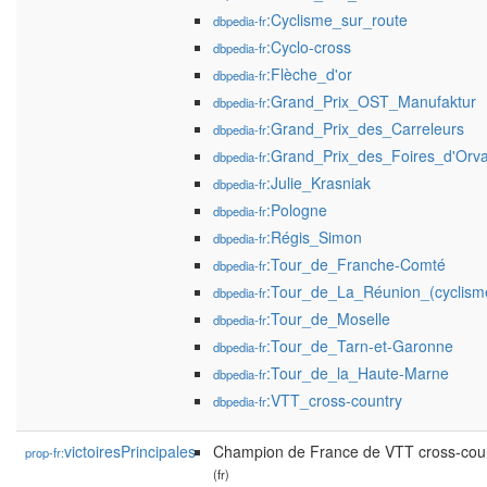
:Cyclisme_sur_route
dbpedia-fr
:Cyclo-cross
dbpedia-fr
:Flèche_d'or
dbpedia-fr
:Grand_Prix_OST_Manufaktur
dbpedia-fr
:Grand_Prix_des_Carreleurs
dbpedia-fr
:Grand_Prix_des_Foires_d'Orva
dbpedia-fr
:Julie_Krasniak
dbpedia-fr
:Pologne
dbpedia-fr
:Régis_Simon
dbpedia-fr
:Tour_de_Franche-Comté
dbpedia-fr
:Tour_de_La_Réunion_(cyclism
dbpedia-fr
:Tour_de_Moselle
dbpedia-fr
:Tour_de_Tarn-et-Garonne
dbpedia-fr
:Tour_de_la_Haute-Marne
dbpedia-fr
:VTT_cross-country
dbpedia-fr
victoiresPrincipales
Champion de France de VTT cross-cou
prop-fr:
(fr)