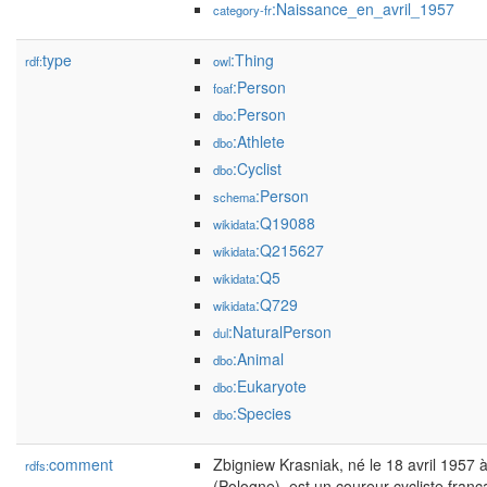
:Naissance_en_avril_1957
category-fr
type
:Thing
rdf:
owl
:Person
foaf
:Person
dbo
:Athlete
dbo
:Cyclist
dbo
:Person
schema
:Q19088
wikidata
:Q215627
wikidata
:Q5
wikidata
:Q729
wikidata
:NaturalPerson
dul
:Animal
dbo
:Eukaryote
dbo
:Species
dbo
comment
Zbigniew Krasniak, né le 18 avril 1957 
rdfs:
(Pologne), est un coureur cycliste franç