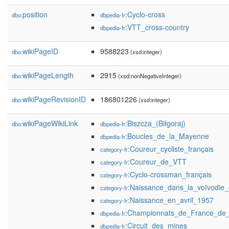
position
:Cyclo-cross
dbo:
dbpedia-fr
:VTT_cross-country
dbpedia-fr
wikiPageID
9588223
dbo:
(xsd:integer)
wikiPageLength
2915
dbo:
(xsd:nonNegativeInteger)
wikiPageRevisionID
186801226
dbo:
(xsd:integer)
wikiPageWikiLink
:Biszcza_(Biłgoraj)
dbo:
dbpedia-fr
:Boucles_de_la_Mayenne
dbpedia-fr
:Coureur_cycliste_français
category-fr
:Coureur_de_VTT
category-fr
:Cyclo-crossman_français
category-fr
:Naissance_dans_la_voïvodie_
category-fr
:Naissance_en_avril_1957
category-fr
:Championnats_de_France_de
dbpedia-fr
:Circuit_des_mines
dbpedia-fr