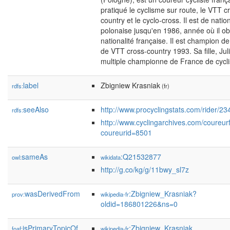
pratiqué le cyclisme sur route, le VTT c
country et le cyclo-cross. Il est de nation
polonaise jusqu'en 1986, année où il obt
nationalité française. Il est champion d
de VTT cross-country 1993. Sa fille, Jul
multiple championne de France de cycl
label
Zbigniew Krasniak
rdfs:
(fr)
seeAlso
http://www.procyclingstats.com/rider/2
rdfs:
http://www.cyclingarchives.com/coureur
coureurid=8501
sameAs
:Q21532877
owl:
wikidata
http://g.co/kg/g/11bwy_sl7z
wasDerivedFrom
:Zbigniew_Krasniak?
prov:
wikipedia-fr
oldid=186801226&ns=0
isPrimaryTopicOf
:Zbigniew_Krasniak
foaf:
wikipedia-fr