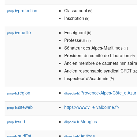
protection
Classement
prop-fr:
(fr)
Inscription
(fr)
qualité
Enseignant
prop-fr:
(fr)
Professeur
(fr)
Sénateur des Alpes-Maritimes
(fr)
Président du comité de Libération
(fr)
Ancien membre de cabinets ministéri
Ancien responsable syndical CFDT
(fr
Inspecteur d'Académie
(fr)
région
:Provence-Alpes-Côte_d'Azur
prop-fr:
dbpedia-fr
siteweb
https://www.ville-valbonne.fr/
prop-fr:
sud
:Mougins
prop-fr:
dbpedia-fr
sudEst
:Antibes
prop-fr:
dbpedia-fr