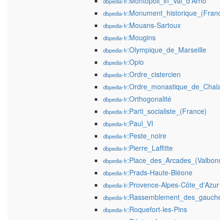
:Montopoli_in_Val_d'Arno
dbpedia-fr
:Monument_historique_(Fran
dbpedia-fr
:Mouans-Sartoux
dbpedia-fr
:Mougins
dbpedia-fr
:Olympique_de_Marseille
dbpedia-fr
:Opio
dbpedia-fr
:Ordre_cistercien
dbpedia-fr
:Ordre_monastique_de_Chala
dbpedia-fr
:Orthogonalité
dbpedia-fr
:Parti_socialiste_(France)
dbpedia-fr
:Paul_VI
dbpedia-fr
:Peste_noire
dbpedia-fr
:Pierre_Laffitte
dbpedia-fr
:Place_des_Arcades_(Valbon
dbpedia-fr
:Prads-Haute-Bléone
dbpedia-fr
:Provence-Alpes-Côte_d'Azur
dbpedia-fr
:Rassemblement_des_gauche
dbpedia-fr
:Roquefort-les-Pins
dbpedia-fr