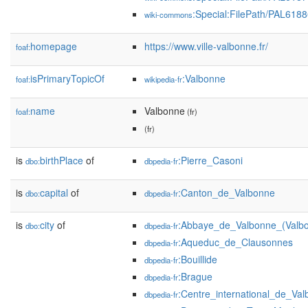
:Special:FilePath/PAL6188
wiki-commons
homepage
https://www.ville-valbonne.fr/
foaf:
isPrimaryTopicOf
:Valbonne
foaf:
wikipedia-fr
name
Valbonne
foaf:
(fr)
(fr)
is
birthPlace
of
:Pierre_Casoni
dbo:
dbpedia-fr
is
capital
of
:Canton_de_Valbonne
dbo:
dbpedia-fr
is
city
of
:Abbaye_de_Valbonne_(Valb
dbo:
dbpedia-fr
:Aqueduc_de_Clausonnes
dbpedia-fr
:Bouillide
dbpedia-fr
:Brague
dbpedia-fr
:Centre_international_de_Va
dbpedia-fr