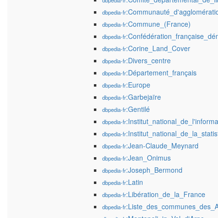
dbpedia-fr
:Communauté_d'agglomératio
dbpedia-fr
:Commune_(France)
dbpedia-fr
:Confédération_française_dé
dbpedia-fr
:Corine_Land_Cover
dbpedia-fr
:Divers_centre
dbpedia-fr
:Département_français
dbpedia-fr
:Europe
dbpedia-fr
:Garbejaïre
dbpedia-fr
:Gentilé
dbpedia-fr
:Institut_national_de_l'infor
dbpedia-fr
:Institut_national_de_la_sta
dbpedia-fr
:Jean-Claude_Meynard
dbpedia-fr
:Jean_Onimus
dbpedia-fr
:Joseph_Bermond
dbpedia-fr
:Latin
dbpedia-fr
:Libération_de_la_France
dbpedia-fr
:Liste_des_communes_des_A
dbpedia-fr