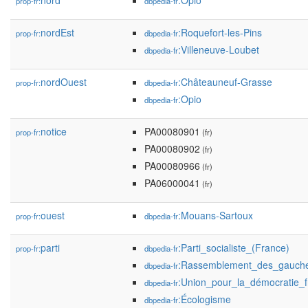
nord
:Opio
prop-fr:
dbpedia-fr
nordEst
:Roquefort-les-Pins
prop-fr:
dbpedia-fr
:Villeneuve-Loubet
dbpedia-fr
nordOuest
:Châteauneuf-Grasse
prop-fr:
dbpedia-fr
:Opio
dbpedia-fr
notice
PA00080901
prop-fr:
(fr)
PA00080902
(fr)
PA00080966
(fr)
PA06000041
(fr)
ouest
:Mouans-Sartoux
prop-fr:
dbpedia-fr
parti
:Parti_socialiste_(France)
prop-fr:
dbpedia-fr
:Rassemblement_des_gauche
dbpedia-fr
:Union_pour_la_démocratie_f
dbpedia-fr
:Écologisme
dbpedia-fr