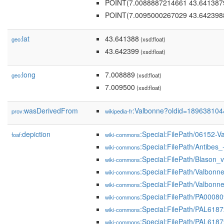
POINT(7.0088887214661 43.641387
POINT(7.0095000267029 43.642398
lat
43.641388
geo:
(xsd:float)
43.642399
(xsd:float)
long
7.008889
geo:
(xsd:float)
7.009500
(xsd:float)
wasDerivedFrom
:Valbonne?oldid=18963810
prov:
wikipedia-fr
depiction
:Special:FilePath/06152-V
foaf:
wiki-commons
:Special:FilePath/Antibe
wiki-commons
:Special:FilePath/Blason_
wiki-commons
:Special:FilePath/Valbonne
wiki-commons
:Special:FilePath/Valbon
wiki-commons
:Special:FilePath/PA000
wiki-commons
:Special:FilePath/PAL6187
wiki-commons
:Special:FilePath/PAL6187
wiki-commons