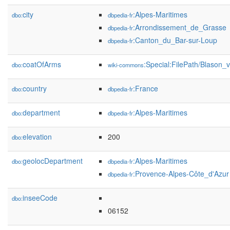
city
:Alpes-Maritimes
dbo:
dbpedia-fr
:Arrondissement_de_Grasse
dbpedia-fr
:Canton_du_Bar-sur-Loup
dbpedia-fr
coatOfArms
:Special:FilePath/Blason_
dbo:
wiki-commons
country
:France
dbo:
dbpedia-fr
department
:Alpes-Maritimes
dbo:
dbpedia-fr
elevation
200
dbo:
geolocDepartment
:Alpes-Maritimes
dbo:
dbpedia-fr
:Provence-Alpes-Côte_d'Azur
dbpedia-fr
inseeCode
dbo:
06152