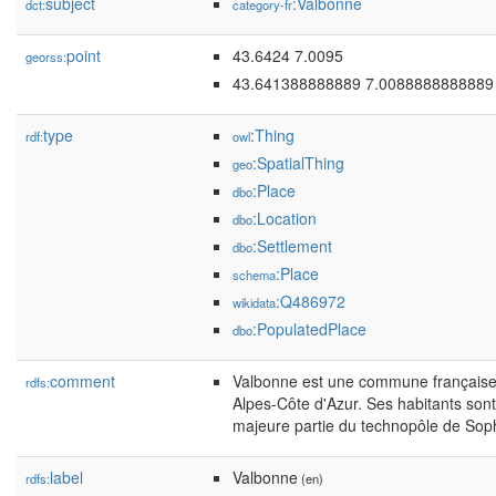
subject
:Valbonne
dct:
category-fr
point
43.6424 7.0095
georss:
43.641388888889 7.0088888888889
type
:Thing
rdf:
owl
:SpatialThing
geo
:Place
dbo
:Location
dbo
:Settlement
dbo
:Place
schema
:Q486972
wikidata
:PopulatedPlace
dbo
comment
Valbonne est une commune française 
rdfs:
Alpes-Côte d'Azur. Ses habitants sont
majeure partie du technopôle de Soph
label
Valbonne
rdfs:
(en)