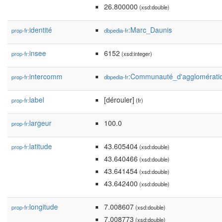
26.800000
(xsd:double)
identité
:Marc_Daunis
prop-fr:
dbpedia-fr
insee
6152
prop-fr:
(xsd:integer)
intercomm
:Communauté_d'agglomératio
prop-fr:
dbpedia-fr
label
[dérouler]
prop-fr:
(fr)
largeur
100.0
prop-fr:
latitude
43.605404
prop-fr:
(xsd:double)
43.640466
(xsd:double)
43.641454
(xsd:double)
43.642400
(xsd:double)
longitude
7.008607
prop-fr:
(xsd:double)
7.008773
(xsd:double)