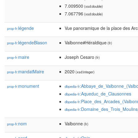
7.009500
(xsd:double)
7.067796
(xsd:double)
légende
Vue panoramique de la place des Arc
prop-fr:
légendeBlason
Valbonne#Héraldique
prop-fr:
(fr)
maire
Joseph Cesaro
prop-fr:
(fr)
mandatMaire
2020
prop-fr:
(xsd:integer)
monument
:Abbaye_de_Valbonne_(Valb
prop-fr:
dbpedia-fr
:Aqueduc_de_Clausonnes
dbpedia-fr
:Place_des_Arcades_(Valbon
dbpedia-fr
:Domaine_des_Trois_Moulin
dbpedia-fr
nom
Valbonne
prop-fr:
(fr)