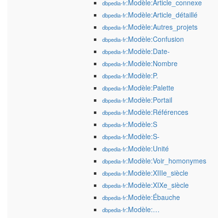
:Modèle:Article_connexe
dbpedia-fr
:Modèle:Article_détaillé
dbpedia-fr
:Modèle:Autres_projets
dbpedia-fr
:Modèle:Confusion
dbpedia-fr
:Modèle:Date-
dbpedia-fr
:Modèle:Nombre
dbpedia-fr
:Modèle:P.
dbpedia-fr
:Modèle:Palette
dbpedia-fr
:Modèle:Portail
dbpedia-fr
:Modèle:Références
dbpedia-fr
:Modèle:S
dbpedia-fr
:Modèle:S-
dbpedia-fr
:Modèle:Unité
dbpedia-fr
:Modèle:Voir_homonymes
dbpedia-fr
:Modèle:XIIIe_siècle
dbpedia-fr
:Modèle:XIXe_siècle
dbpedia-fr
:Modèle:Ébauche
dbpedia-fr
:Modèle:…
dbpedia-fr