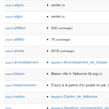
alignb
center
prop-fr:
(fr)
alignt
center
prop-fr:
(fr)
altMaxi
302
prop-fr:
(xsd:integer)
altMini
75
prop-fr:
(xsd:integer)
année
2018
prop-fr:
(xsd:integer)
arrondissement
:Arrondissement_de_Grasse
prop-fr:
dbpedia-fr
blason
Blason ville fr Valbonne 06.svg
prop-fr:
(fr)
blasonnement
D’azur à la palme d’or posée en pal.
prop-fr:
(f
canton
:Canton_de_Valbonne
prop-fr:
dbpedia-fr
:Septième_circonscription_d
prop-
dbpedia-fr