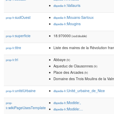
:Vallauris
dbpedia-fr
sudOuest
:Mouans-Sartoux
prop-fr:
dbpedia-fr
:Mougins
dbpedia-fr
superficie
18.970000
prop-fr:
(xsd:double)
titre
Liste des maires de la Révolution fran
prop-fr:
tri
Abbaye
prop-fr:
(fr)
Aqueduc de Clausonnes
(fr)
Place des Arcades
(fr)
Domaine des Trois Moulins de la Va
unitéUrbaine
:Unité_urbaine_de_Nice
prop-fr:
dbpedia-fr
:Modèle:,
prop-
dbpedia-fr
wikiPageUsesTemplate
fr:
:Modèle:...
dbpedia-fr