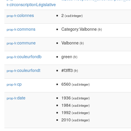
circonscriptionLégislative
fr:
colonnes
2
prop-fr:
(xsd:integer)
commons
Category:Valbonne
prop-fr:
(fr)
commune
Valbonne
prop-fr:
(fr)
couleurfondb
green
prop-fr:
(fr)
couleurfondt
#f3fff3
prop-fr:
(fr)
cp
6560
prop-fr:
(xsd:integer)
date
1936
prop-fr:
(xsd:integer)
1984
(xsd:integer)
1992
(xsd:integer)
2010
(xsd:integer)