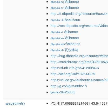
:Valbonne
dbpedia-sq
:Valbonne
dbpedia-sv
http://tt.dbpedia.org/resource/Вальб
:Вальбонн
dbpedia-uk
http://vec.dbpedia.org/resource/Valb
:Valbonne
dbpedia-vi
:Valbonne
dbpedia-vo
:Valbonne
dbpedia-war
:瓦尔博讷
dbpedia-zh
http://bug.dbpedia.org/resource/Valb
http://musicbrainz.org/area/47b21c
https://d-nb.info/gnd/4120084-6
http://viaf.org/viaf/132544279
https://id.loc.gov/authorities/names
http://g.co/kg/m/08h51h
:6425693/
geodata
geometry
POINT(7.0088887214661 43.641387
geo: