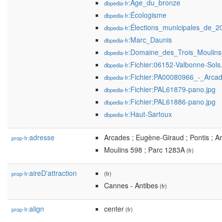
:Âge_du_bronze
dbpedia-fr
:Écologisme
dbpedia-fr
:Élections_municipales_de_2
dbpedia-fr
:Marc_Daunis
dbpedia-fr
:Domaine_des_Trois_Moulin
dbpedia-fr
:Fichier:06152-Valbonne-Sols
dbpedia-fr
:Fichier:PA00080966_-_Arca
dbpedia-fr
:Fichier:PAL61879-pano.jpg
dbpedia-fr
:Fichier:PAL61886-pano.jpg
dbpedia-fr
:Haut-Sartoux
dbpedia-fr
adresse
Arcades ; Eugène-Giraud ; Pontis ; A
prop-fr:
Moulins 598 ; Parc 1283A
(fr)
aireD'attraction
prop-fr:
(fr)
Cannes - Antibes
(fr)
align
center
prop-fr:
(fr)