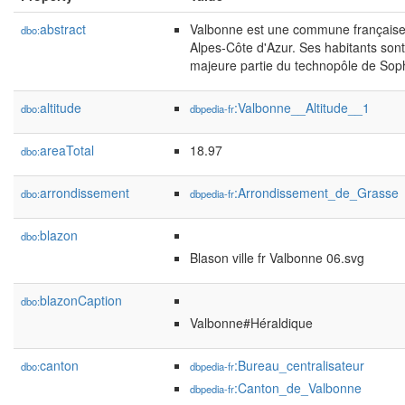
abstract
Valbonne est une commune française 
dbo:
Alpes-Côte d'Azur. Ses habitants sont
majeure partie du technopôle de Soph
altitude
:Valbonne__Altitude__1
dbo:
dbpedia-fr
areaTotal
18.97
dbo:
arrondissement
:Arrondissement_de_Grasse
dbo:
dbpedia-fr
blazon
dbo:
Blason ville fr Valbonne 06.svg
blazonCaption
dbo:
Valbonne#Héraldique
canton
:Bureau_centralisateur
dbo:
dbpedia-fr
:Canton_de_Valbonne
dbpedia-fr