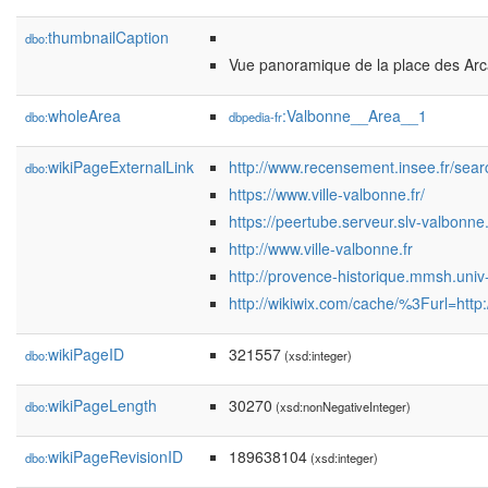
thumbnailCaption
dbo:
Vue panoramique de la place des Arc
wholeArea
:Valbonne__Area__1
dbo:
dbpedia-fr
wikiPageExternalLink
http://www.recensement.insee.fr/s
dbo:
https://www.ville-valbonne.fr/
https://peertube.serveur.slv-valbon
http://www.ville-valbonne.fr
http://provence-historique.mmsh.univ
http://wikiwix.com/cache/%3Furl=ht
wikiPageID
321557
dbo:
(xsd:integer)
wikiPageLength
30270
dbo:
(xsd:nonNegativeInteger)
wikiPageRevisionID
189638104
dbo:
(xsd:integer)