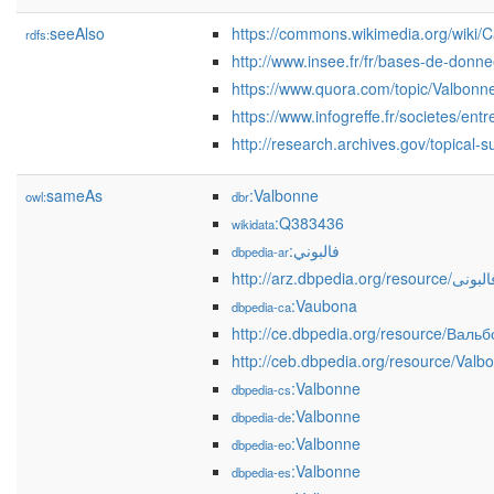
seeAlso
https://commons.wikimedia.org/wiki/
rdfs:
http://www.insee.fr/fr/bases-de-do
https://www.quora.com/topic/Valbonn
https://www.infogreffe.fr/societes/en
http://research.archives.gov/topical-
sameAs
:Valbonne
owl:
dbr
:Q383436
wikidata
:فالبوني
dbpedia-ar
http://arz.dbpedia.org/resource/ونى
:Vaubona
dbpedia-ca
http://ce.dbpedia.org/resource/Валь
http://ceb.dbpedia.org/resource/Valb
:Valbonne
dbpedia-cs
:Valbonne
dbpedia-de
:Valbonne
dbpedia-eo
:Valbonne
dbpedia-es