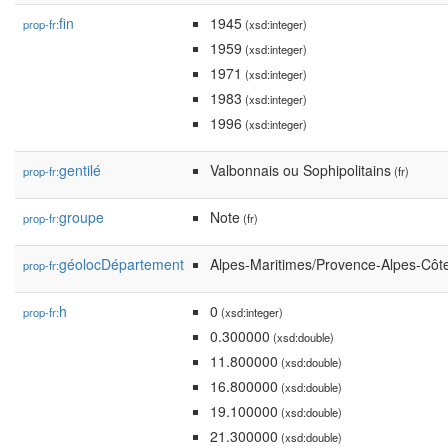
fin
1945
prop-fr:
(xsd:integer)
1959
(xsd:integer)
1971
(xsd:integer)
1983
(xsd:integer)
1996
(xsd:integer)
gentilé
Valbonnais ou Sophipolitains
prop-fr:
(fr)
groupe
Note
prop-fr:
(fr)
géolocDépartement
Alpes-Maritimes/Provence-Alpes-Côte
prop-fr:
h
0
prop-fr:
(xsd:integer)
0.300000
(xsd:double)
11.800000
(xsd:double)
16.800000
(xsd:double)
19.100000
(xsd:double)
21.300000
(xsd:double)