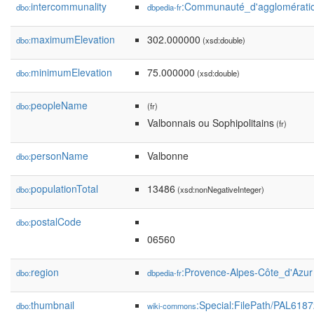
intercommunality
:Communauté_d'agglomératio
dbo:
dbpedia-fr
maximumElevation
302.000000
dbo:
(xsd:double)
minimumElevation
75.000000
dbo:
(xsd:double)
peopleName
dbo:
(fr)
Valbonnais ou Sophipolitains
(fr)
personName
Valbonne
dbo:
populationTotal
13486
dbo:
(xsd:nonNegativeInteger)
postalCode
dbo:
06560
region
:Provence-Alpes-Côte_d'Azur
dbo:
dbpedia-fr
thumbnail
:Special:FilePath/PAL618
dbo:
wiki-commons