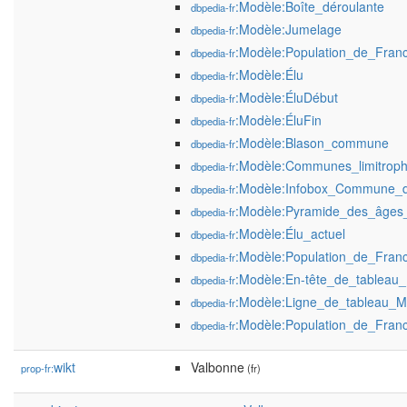
:Modèle:Boîte_déroulante
dbpedia-fr
:Modèle:Jumelage
dbpedia-fr
:Modèle:Population_de_Franc
dbpedia-fr
:Modèle:Élu
dbpedia-fr
:Modèle:ÉluDébut
dbpedia-fr
:Modèle:ÉluFin
dbpedia-fr
:Modèle:Blason_commune
dbpedia-fr
:Modèle:Communes_limitrop
dbpedia-fr
:Modèle:Infobox_Commune_
dbpedia-fr
:Modèle:Pyramide_des_âge
dbpedia-fr
:Modèle:Élu_actuel
dbpedia-fr
:Modèle:Population_de_Fran
dbpedia-fr
:Modèle:En-tête_de_tableau
dbpedia-fr
:Modèle:Ligne_de_tableau_
dbpedia-fr
:Modèle:Population_de_Fran
dbpedia-fr
wikt
Valbonne
prop-fr:
(fr)