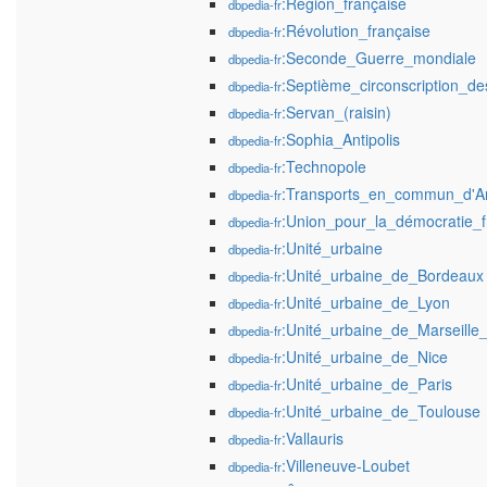
:Région_française
dbpedia-fr
:Révolution_française
dbpedia-fr
:Seconde_Guerre_mondiale
dbpedia-fr
:Septième_circonscription_d
dbpedia-fr
:Servan_(raisin)
dbpedia-fr
:Sophia_Antipolis
dbpedia-fr
:Technopole
dbpedia-fr
:Transports_en_commun_d'An
dbpedia-fr
:Union_pour_la_démocratie_f
dbpedia-fr
:Unité_urbaine
dbpedia-fr
:Unité_urbaine_de_Bordeaux
dbpedia-fr
:Unité_urbaine_de_Lyon
dbpedia-fr
:Unité_urbaine_de_Marseille
dbpedia-fr
:Unité_urbaine_de_Nice
dbpedia-fr
:Unité_urbaine_de_Paris
dbpedia-fr
:Unité_urbaine_de_Toulouse
dbpedia-fr
:Vallauris
dbpedia-fr
:Villeneuve-Loubet
dbpedia-fr