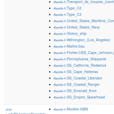
:Transport_de_troupes_(navir
dbpedia-fr
:Type_C2
dbpedia-fr
:Type_C3
dbpedia-fr
:United_States_Maritime_Co
dbpedia-fr
:United_States_Navy
dbpedia-fr
:Victory_ship
dbpedia-fr
:Wilmington_(Los_Angeles)
dbpedia-fr
:Maître-bau
dbpedia-fr
:Fichier:USS_Cape_Johnson.
dbpedia-fr
:Pennsylvania_Shipyards
dbpedia-fr
:SS_California_Redwood
dbpedia-fr
:SS_Cape_Hatteras
dbpedia-fr
:SS_Coastal_Liberator
dbpedia-fr
:SS_Coastal_Ranger
dbpedia-fr
:SS_Emerald_Knot
dbpedia-fr
:SS_Empire_Spearhead
dbpedia-fr
:Modèle:ISBN
prop-
dbpedia-fr