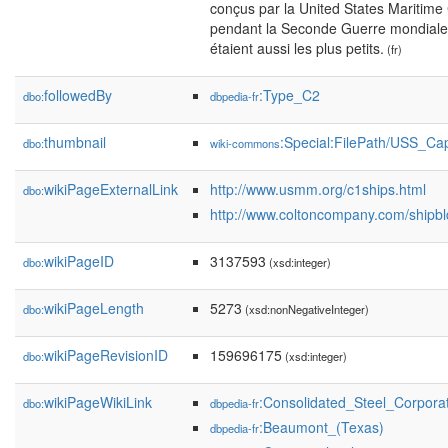
conçus par la United States Maritime
pendant la Seconde Guerre mondiale. 
étaient aussi les plus petits.
(fr)
followedBy
:Type_C2
dbo:
dbpedia-fr
thumbnail
:Special:FilePath/USS_C
dbo:
wiki-commons
wikiPageExternalLink
http://www.usmm.org/c1ships.html
dbo:
http://www.coltoncompany.com/shipbl
wikiPageID
3137593
dbo:
(xsd:integer)
wikiPageLength
5273
dbo:
(xsd:nonNegativeInteger)
wikiPageRevisionID
159696175
dbo:
(xsd:integer)
wikiPageWikiLink
:Consolidated_Steel_Corpora
dbo:
dbpedia-fr
:Beaumont_(Texas)
dbpedia-fr