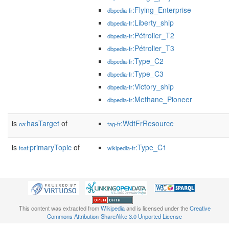
:Flying_Enterprise
dbpedia-fr
:Liberty_ship
dbpedia-fr
:Pétrolier_T2
dbpedia-fr
:Pétrolier_T3
dbpedia-fr
:Type_C2
dbpedia-fr
:Type_C3
dbpedia-fr
:Victory_ship
dbpedia-fr
:Methane_Pioneer
dbpedia-fr
is
hasTarget
of
:WdtFrResource
oa:
tag-fr
is
primaryTopic
of
:Type_C1
foaf:
wikipedia-fr
This content was extracted from
Wikipedia
and is licensed under the
Creative
Commons Attribution-ShareAlike 3.0 Unported License