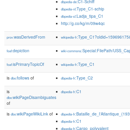
:C1-Schiff
dbpedia-de
:Type_C1-schip
dbpedia-nl
:Ladja_tipa_C1
dbpedia-sl
http://g.co/kg/m/09w4qc
wasDerivedFrom
:Type_C1?oldid=159696175
prov:
wikipedia-fr
depiction
:Special:FilePath/USS_Ca
foaf:
wiki-commons
isPrimaryTopicOf
:Type_C1
foaf:
wikipedia-fr
is
follows
of
:Type_C2
dbo:
dbpedia-fr
is
:C1
dbpedia-fr
wikiPageDisambiguates
dbo:
of
is
wikiPageWikiLink
of
:Bataille_de_l'Atlantique_(19
dbo:
dbpedia-fr
:C1
dbpedia-fr
:Cargo_polyvalent
dbpedia-fr