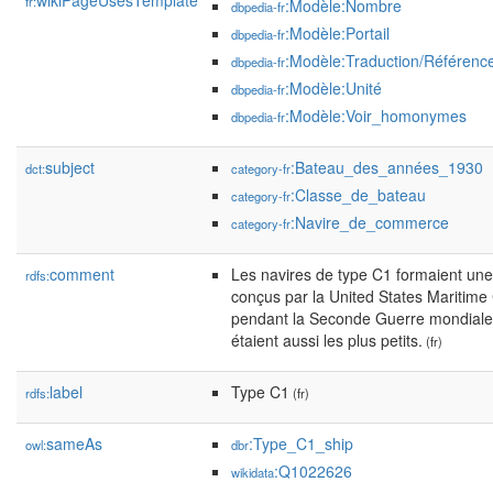
wikiPageUsesTemplate
fr:
:Modèle:Nombre
dbpedia-fr
:Modèle:Portail
dbpedia-fr
:Modèle:Traduction/Référenc
dbpedia-fr
:Modèle:Unité
dbpedia-fr
:Modèle:Voir_homonymes
dbpedia-fr
subject
:Bateau_des_années_1930
dct:
category-fr
:Classe_de_bateau
category-fr
:Navire_de_commerce
category-fr
comment
Les navires de type C1 formaient une 
rdfs:
conçus par la United States Maritime
pendant la Seconde Guerre mondiale. 
étaient aussi les plus petits.
(fr)
label
Type C1
rdfs:
(fr)
sameAs
:Type_C1_ship
owl:
dbr
:Q1022626
wikidata