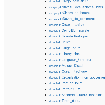
:Cargo_polyvalent
dbpedia-fr
:Bateau_des_années_1930
category-fr
:Classe_de_bateau
category-fr
:Navire_de_commerce
category-fr
:Creux_(navire)
dbpedia-fr
:Démolition_navale
dbpedia-fr
:Grande-Bretagne
dbpedia-fr
:Hélice
dbpedia-fr
:Jauge_brute
dbpedia-fr
:Liberty_ship
dbpedia-fr
:Longueur_hors-tout
dbpedia-fr
:Moteur_Diesel
dbpedia-fr
:Océan_Pacifique
dbpedia-fr
:Organisation_non_gouverne
dbpedia-fr
:Port_en_lourd
dbpedia-fr
:Pétrolier_T2
dbpedia-fr
:Seconde_Guerre_mondiale
dbpedia-fr
:Tirant_d'eau
dbpedia-fr