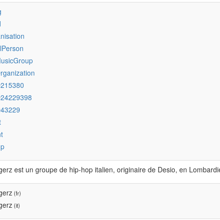
g
d
nisation
alPerson
MusicGroup
rganization
Q215380
Q24229398
Q43229
t
t
up
erz est un groupe de hip-hop italien, originaire de Desio, en Lombardie
gerz
(fr)
gerz
(it)