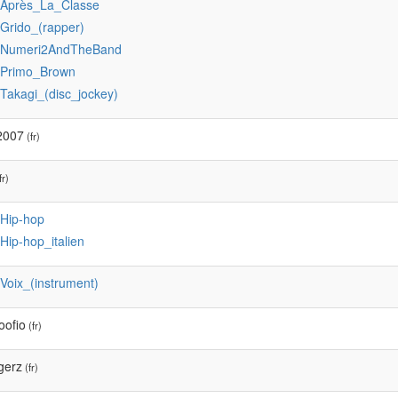
:Après_La_Classe
:Grido_(rapper)
:Numeri2AndTheBand
:Primo_Brown
:Takagi_(disc_jockey)
2007
(fr)
fr)
:Hip-hop
:Hip-hop_italien
:Voix_(instrument)
oofio
(fr)
gerz
(fr)