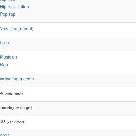
:Hip-hop_italien
:Pop-rap
:Voix_(instrument)
:Italie
:Musicien
:Rap
ww.twofingerz.com
59
(xsd:integer)
d:nonNegativeInteger)
133
(xsd:integer)
:2003