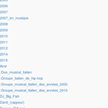
:2006
:2007
:2007_en_musique
:2008
:2009
:2010
:2011
:2012
:2014
:2015
:Amir
:Duo_musical_italien
r
:Groupe_italien_de_hip-hop
r
:Groupe_musical_italien_des_années_2000
r
:Groupe_musical_italien_des_années_2010
r
:DJ_Big_Fish
:Danti_(rappeur)