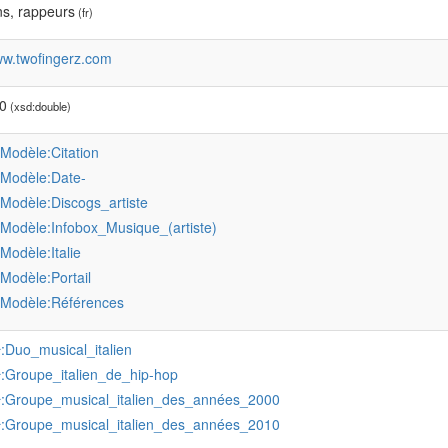
ns, rappeurs
(fr)
ww.twofingerz.com
0
(xsd:double)
:Modèle:Citation
:Modèle:Date-
:Modèle:Discogs_artiste
:Modèle:Infobox_Musique_(artiste)
:Modèle:Italie
:Modèle:Portail
:Modèle:Références
:Duo_musical_italien
r
:Groupe_italien_de_hip-hop
r
:Groupe_musical_italien_des_années_2000
r
:Groupe_musical_italien_des_années_2010
r