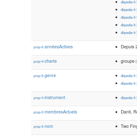
dbpedia-fr
dbpedia-fr
dbpedia-fr
dbpedia-fr
dbpedia-fr
annéesActives
Depuis 
prop-fr:
charte
groupe
prop-fr:
(
genre
prop-fr:
dbpedia-fr
dbpedia-fr
instrument
prop-fr:
dbpedia-fr
membresActuels
Danti, R
prop-fr:
nom
Two Fin
prop-fr: