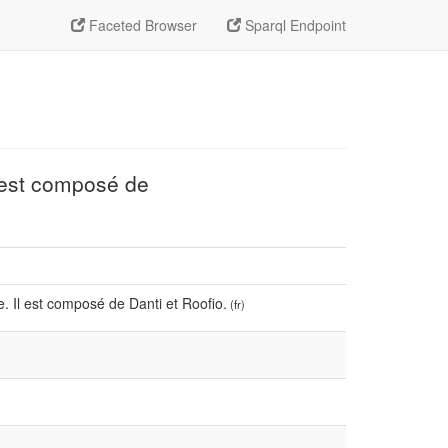
Faceted Browser
Sparql Endpoint
l est composé de
. Il est composé de Danti et Roofio.
(fr)