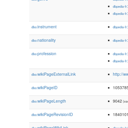
dbpedia-fr
dbpedia-fr
instrument
dbo:
dbpedia-fr
nationality
dbo:
dbpedia-fr
profession
dbo:
dbpedia-fr
dbpedia-fr
wikiPageExternalLink
http://w
dbo:
wikiPageID
105378
dbo:
wikiPageLength
9042
dbo:
(xs
wikiPageRevisionID
184010
dbo:
wikiPageWikiLink