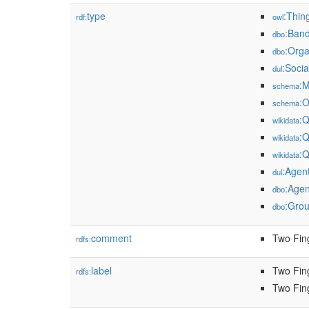
type
:Thin
rdf:
owl
:Ban
dbo
:Orga
dbo
:Soci
dul
:
schema
:O
schema
:
wikidata
:
wikidata
:
wikidata
:Agen
dul
:Agen
dbo
:Gro
dbo
comment
Two Fing
rdfs:
label
Two Fin
rdfs:
Two Fin