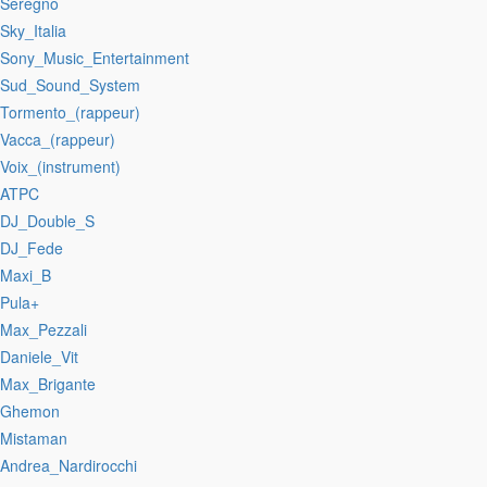
:Seregno
:Sky_Italia
:Sony_Music_Entertainment
:Sud_Sound_System
:Tormento_(rappeur)
:Vacca_(rappeur)
:Voix_(instrument)
:ATPC
:DJ_Double_S
:DJ_Fede
:Maxi_B
:Pula+
:Max_Pezzali
:Daniele_Vit
:Max_Brigante
:Ghemon
:Mistaman
:Andrea_Nardirocchi