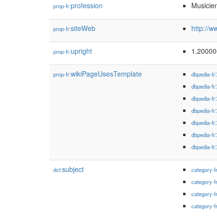
profession
Musicie
prop-fr:
siteWeb
http://w
prop-fr:
upright
1.20000
prop-fr:
wikiPageUsesTemplate
prop-fr:
dbpedia-fr
dbpedia-fr
dbpedia-fr
dbpedia-fr
dbpedia-fr
dbpedia-fr
dbpedia-fr
subject
dct:
category-f
category-f
category-f
category-f