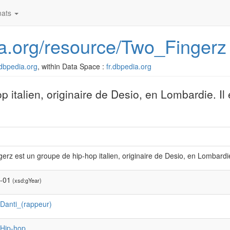
ats
dia.org/resource/Two_Fingerz
r.dbpedia.org
, within Data Space :
fr.dbpedia.org
p italien, originaire de Desio, en Lombardie. I
erz est un groupe de hip-hop italien, originaire de Desio, en Lombardie
-01
(xsd:gYear)
:Danti_(rappeur)
:Hip-hop