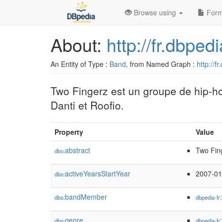
Browse using
Form
About:
http://fr.dbpe
An Entity of Type :
Band
, from Named Graph :
http://f
Two Fingerz est un groupe de hip-ho
Danti et Roofio.
Property
Value
abstract
Two Fing
dbo:
activeYearsStartYear
2007-01
dbo:
bandMember
dbo:
dbpedia-fr
genre
dbo:
dbpedia-fr