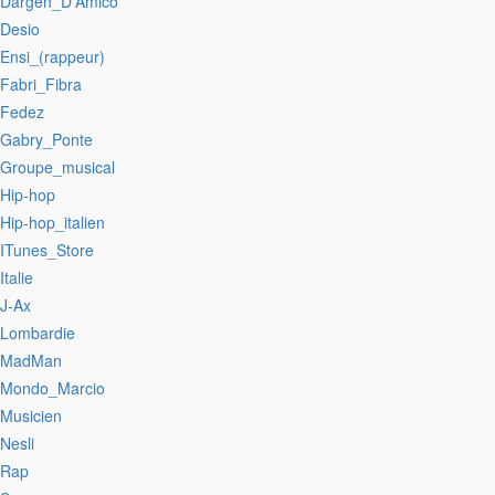
:Dargen_D'Amico
:Desio
:Ensi_(rappeur)
:Fabri_Fibra
:Fedez
:Gabry_Ponte
:Groupe_musical
:Hip-hop
:Hip-hop_italien
:ITunes_Store
:Italie
:J-Ax
:Lombardie
:MadMan
:Mondo_Marcio
:Musicien
:Nesli
:Rap