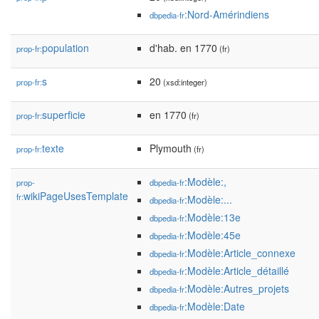
:Nord-Amérindiens
dbpedia-fr
population
d'hab. en 1770
prop-fr:
(fr)
s
20
prop-fr:
(xsd:integer)
superficie
en 1770
prop-fr:
(fr)
texte
Plymouth
prop-fr:
(fr)
:Modèle:,
prop-
dbpedia-fr
wikiPageUsesTemplate
fr:
:Modèle:...
dbpedia-fr
:Modèle:13e
dbpedia-fr
:Modèle:45e
dbpedia-fr
:Modèle:Article_connexe
dbpedia-fr
:Modèle:Article_détaillé
dbpedia-fr
:Modèle:Autres_projets
dbpedia-fr
:Modèle:Date
dbpedia-fr