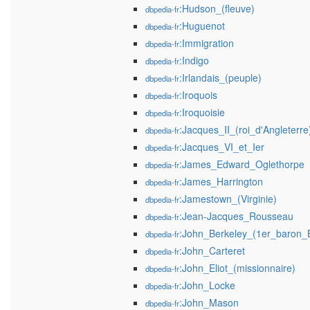
:Hudson_(fleuve)
dbpedia-fr
:Huguenot
dbpedia-fr
:Immigration
dbpedia-fr
:Indigo
dbpedia-fr
:Irlandais_(peuple)
dbpedia-fr
:Iroquois
dbpedia-fr
:Iroquoisie
dbpedia-fr
:Jacques_II_(roi_d'Angleterre
dbpedia-fr
:Jacques_VI_et_Ier
dbpedia-fr
:James_Edward_Oglethorpe
dbpedia-fr
:James_Harrington
dbpedia-fr
:Jamestown_(Virginie)
dbpedia-fr
:Jean-Jacques_Rousseau
dbpedia-fr
:John_Berkeley_(1er_baron_B
dbpedia-fr
:John_Carteret
dbpedia-fr
:John_Eliot_(missionnaire)
dbpedia-fr
:John_Locke
dbpedia-fr
:John_Mason
dbpedia-fr