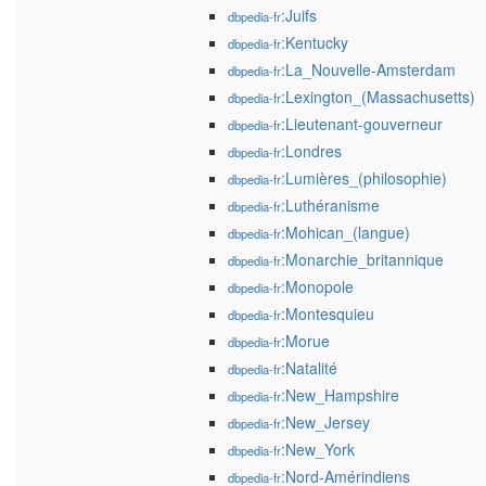
:Juifs
dbpedia-fr
:Kentucky
dbpedia-fr
:La_Nouvelle-Amsterdam
dbpedia-fr
:Lexington_(Massachusetts)
dbpedia-fr
:Lieutenant-gouverneur
dbpedia-fr
:Londres
dbpedia-fr
:Lumières_(philosophie)
dbpedia-fr
:Luthéranisme
dbpedia-fr
:Mohican_(langue)
dbpedia-fr
:Monarchie_britannique
dbpedia-fr
:Monopole
dbpedia-fr
:Montesquieu
dbpedia-fr
:Morue
dbpedia-fr
:Natalité
dbpedia-fr
:New_Hampshire
dbpedia-fr
:New_Jersey
dbpedia-fr
:New_York
dbpedia-fr
:Nord-Amérindiens
dbpedia-fr