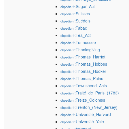
:Sugar_Act
dbpedia-fr
:Suisses
dbpedia-fr
:Suédois
dbpedia-fr
:Tabac
dbpedia-fr
:Tea_Act
dbpedia-fr
:Tennessee
dbpedia-fr
:Thanksgiving
dbpedia-fr
:Thomas_Harriot
dbpedia-fr
:Thomas_Hobbes
dbpedia-fr
:Thomas_Hooker
dbpedia-fr
:Thomas_Paine
dbpedia-fr
:Townshend_Acts
dbpedia-fr
:Traité_de_Paris_(1783)
dbpedia-fr
:Treize_Colonies
dbpedia-fr
:Trenton_(New_Jersey)
dbpedia-fr
:Université_Harvard
dbpedia-fr
:Université_Yale
dbpedia-fr
:Vermont