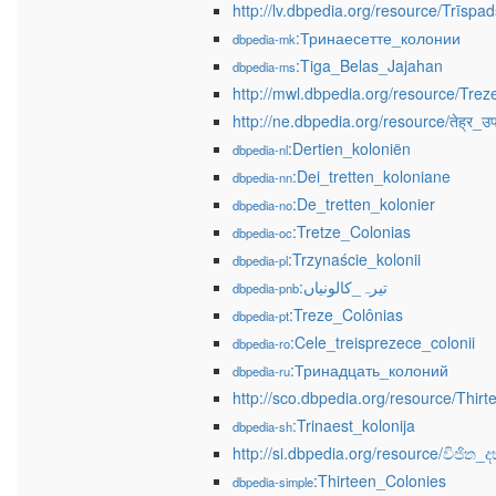
http://lv.dbpedia.org/resource/Trīspa
:Тринаесетте_колонии
dbpedia-mk
:Tiga_Belas_Jajahan
dbpedia-ms
http://mwl.dbpedia.org/resource/Tre
http://ne.dbpedia.org/resource/तेह्र_उप
:Dertien_koloniën
dbpedia-nl
:Dei_tretten_koloniane
dbpedia-nn
:De_tretten_kolonier
dbpedia-no
:Tretze_Colonias
dbpedia-oc
:Trzynaście_kolonii
dbpedia-pl
:تیرہ_کالونیاں
dbpedia-pnb
:Treze_Colônias
dbpedia-pt
:Cele_treisprezece_colonii
dbpedia-ro
:Тринадцать_колоний
dbpedia-ru
http://sco.dbpedia.org/resource/Thir
:Trinaest_kolonija
dbpedia-sh
http://si.dbpedia.org/resource/විජිත_
:Thirteen_Colonies
dbpedia-simple