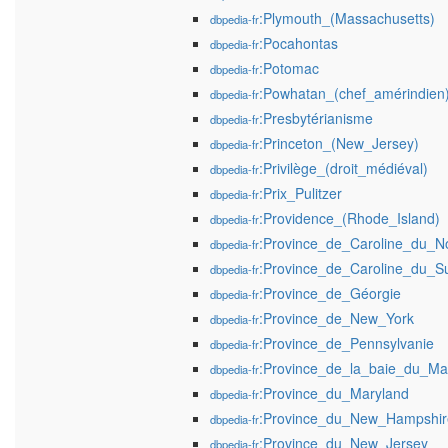
:Plymouth_(Massachusetts)
dbpedia-fr
:Pocahontas
dbpedia-fr
:Potomac
dbpedia-fr
:Powhatan_(chef_amérindien
dbpedia-fr
:Presbytérianisme
dbpedia-fr
:Princeton_(New_Jersey)
dbpedia-fr
:Privilège_(droit_médiéval)
dbpedia-fr
:Prix_Pulitzer
dbpedia-fr
:Providence_(Rhode_Island)
dbpedia-fr
:Province_de_Caroline_du_N
dbpedia-fr
:Province_de_Caroline_du_S
dbpedia-fr
:Province_de_Géorgie
dbpedia-fr
:Province_de_New_York
dbpedia-fr
:Province_de_Pennsylvanie
dbpedia-fr
:Province_de_la_baie_du_Ma
dbpedia-fr
:Province_du_Maryland
dbpedia-fr
:Province_du_New_Hampshir
dbpedia-fr
:Province_du_New_Jersey
dbpedia-fr