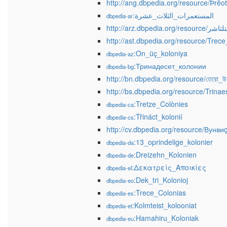
http://ang.dbpedia.org/resource/Þrē
:المستعمرات_الثلاث_عشرة
dbpedia-ar
http://arz.dbpe
http://ast.dbpedia.org/resource/Trec
:On_üç_koloniya
dbpedia-az
:Тринадесет_колонии
dbpedia-bg
http://bn.dbpedia.org/resource/তেরো_উ
http://bs.dbpedia.org/resource/Trinae
:Tretze_Colònies
dbpedia-ca
:Třináct_kolonií
dbpedia-cs
http://cv.dbpedia.org/resource/Вунв
:13_oprindelige_kolonier
dbpedia-da
:Dreizehn_Kolonien
dbpedia-de
:Δεκατρείς_Αποικίες
dbpedia-el
:Dek_tri_Kolonioj
dbpedia-eo
:Trece_Colonias
dbpedia-es
:Kolmteist_kolooniat
dbpedia-et
:Hamahiru_Koloniak
dbpedia-eu