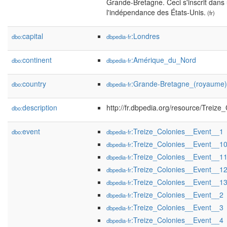
Grande-Bretagne. Ceci s'inscrit dans
l'indépendance des États-Unis.
(fr)
capital
:Londres
dbo:
dbpedia-fr
continent
:Amérique_du_Nord
dbo:
dbpedia-fr
country
:Grande-Bretagne_(royaume)
dbo:
dbpedia-fr
description
http://fr.dbpedia.org/resource/Treiz
dbo:
event
:Treize_Colonies__Event__1
dbo:
dbpedia-fr
:Treize_Colonies__Event__1
dbpedia-fr
:Treize_Colonies__Event__1
dbpedia-fr
:Treize_Colonies__Event__1
dbpedia-fr
:Treize_Colonies__Event__1
dbpedia-fr
:Treize_Colonies__Event__2
dbpedia-fr
:Treize_Colonies__Event__3
dbpedia-fr
:Treize_Colonies__Event__4
dbpedia-fr