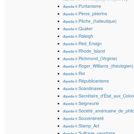
:Puritanisme
dbpedia-fr
:Pères_pèlerins
dbpedia-fr
:Pêche_(halieutique)
dbpedia-fr
:Quaker
dbpedia-fr
:Raleigh
dbpedia-fr
:Red_Ensign
dbpedia-fr
:Rhode_Island
dbpedia-fr
:Richmond_(Virginie)
dbpedia-fr
:Roger_Williams_(théologien)
dbpedia-fr
:Roi
dbpedia-fr
:Républicanisme
dbpedia-fr
:Scandinaves
dbpedia-fr
:Secrétaire_d'État_aux_Colo
dbpedia-fr
:Seigneurie
dbpedia-fr
:Société_américaine_de_phil
dbpedia-fr
:Souveraineté
dbpedia-fr
:Stamp_Act
dbpedia-fr
:Suffrage_censitaire
dbpedia-fr