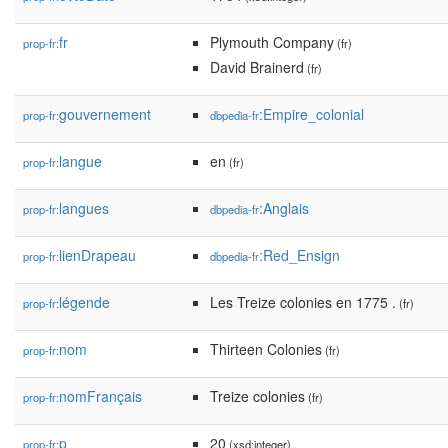
fr
Plymouth Company
prop-fr:
(fr)
David Brainerd
(fr)
gouvernement
:Empire_colonial
prop-fr:
dbpedia-fr
langue
en
prop-fr:
(fr)
langues
:Anglais
prop-fr:
dbpedia-fr
lienDrapeau
:Red_Ensign
prop-fr:
dbpedia-fr
légende
Les Treize colonies en 1775 .
prop-fr:
(fr)
nom
Thirteen Colonies
prop-fr:
(fr)
nomFrançais
Treize colonies
prop-fr:
(fr)
p
20
prop-fr:
(xsd:integer)