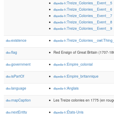
:Treize_Colonies__Event__5
dbpedia-fr
:Treize_Colonies__Event__6
dbpedia-fr
:Treize_Colonies__Event__7
dbpedia-fr
:Treize_Colonies__Event__8
dbpedia-fr
:Treize_Colonies__Event__9
dbpedia-fr
existence
:Treize_Colonies__owl:Thing
dbo:
dbpedia-fr
flag
Red Ensign of Great Britain (1707-18
dbo:
government
:Empire_colonial
dbo:
dbpedia-fr
isPartOf
:Empire_britannique
dbo:
dbpedia-fr
language
:Anglais
dbo:
dbpedia-fr
mapCaption
Les Treize colonies en 1775 (en roug
dbo:
nextEntity
:États-Unis
dbo:
dbpedia-fr