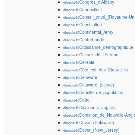
:Congrès_d'Albany
dbpedia-fr
:Connecticut
dbpedia-fr
:Conseil_privé_(Royaume-Uni
dbpedia-fr
:Constitution
dbpedia-fr
:Continental_Army
dbpedia-fr
:Contrebande
dbpedia-fr
:Croissance_démographique
dbpedia-fr
:Culture_de_l'Europe
dbpedia-fr
:Céréale
dbpedia-fr
:Côte_est_des_États-Unis
dbpedia-fr
:Delaware
dbpedia-fr
:Delaware_(fleuve)
dbpedia-fr
:Densité_de_population
dbpedia-fr
:Dette
dbpedia-fr
:Dissidents_anglais
dbpedia-fr
:Dominion_de_Nouvelle-Angle
dbpedia-fr
:Dover_(Delaware)
dbpedia-fr
:Dover_(New_Jersey)
dbpedia-fr