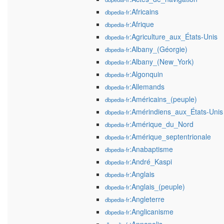
:Africains
dbpedia-fr
:Afrique
dbpedia-fr
:Agriculture_aux_États-Unis
dbpedia-fr
:Albany_(Géorgie)
dbpedia-fr
:Albany_(New_York)
dbpedia-fr
:Algonquin
dbpedia-fr
:Allemands
dbpedia-fr
:Américains_(peuple)
dbpedia-fr
:Amérindiens_aux_États-Unis
dbpedia-fr
:Amérique_du_Nord
dbpedia-fr
:Amérique_septentrionale
dbpedia-fr
:Anabaptisme
dbpedia-fr
:André_Kaspi
dbpedia-fr
:Anglais
dbpedia-fr
:Anglais_(peuple)
dbpedia-fr
:Angleterre
dbpedia-fr
:Anglicanisme
dbpedia-fr