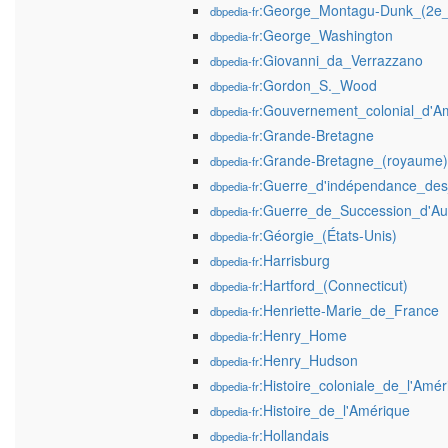
:George_Montagu-Dunk_(2e_c
dbpedia-fr
:George_Washington
dbpedia-fr
:Giovanni_da_Verrazzano
dbpedia-fr
:Gordon_S._Wood
dbpedia-fr
:Gouvernement_colonial_d'A
dbpedia-fr
:Grande-Bretagne
dbpedia-fr
:Grande-Bretagne_(royaume)
dbpedia-fr
:Guerre_d'indépendance_des
dbpedia-fr
:Guerre_de_Succession_d'Aut
dbpedia-fr
:Géorgie_(États-Unis)
dbpedia-fr
:Harrisburg
dbpedia-fr
:Hartford_(Connecticut)
dbpedia-fr
:Henriette-Marie_de_France
dbpedia-fr
:Henry_Home
dbpedia-fr
:Henry_Hudson
dbpedia-fr
:Histoire_coloniale_de_l'Am
dbpedia-fr
:Histoire_de_l'Amérique
dbpedia-fr
:Hollandais
dbpedia-fr