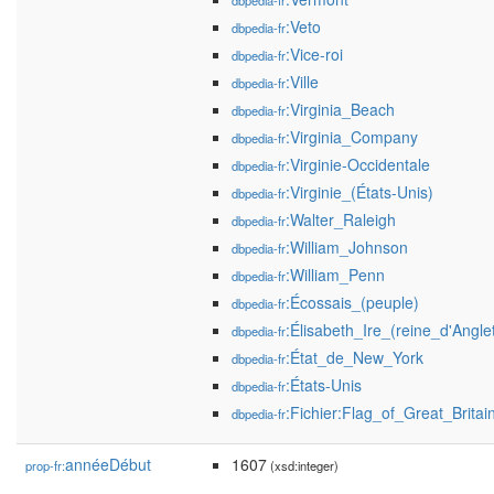
dbpedia-fr
:Veto
dbpedia-fr
:Vice-roi
dbpedia-fr
:Ville
dbpedia-fr
:Virginia_Beach
dbpedia-fr
:Virginia_Company
dbpedia-fr
:Virginie-Occidentale
dbpedia-fr
:Virginie_(États-Unis)
dbpedia-fr
:Walter_Raleigh
dbpedia-fr
:William_Johnson
dbpedia-fr
:William_Penn
dbpedia-fr
:Écossais_(peuple)
dbpedia-fr
:Élisabeth_Ire_(reine_d'Angle
dbpedia-fr
:État_de_New_York
dbpedia-fr
:États-Unis
dbpedia-fr
:Fichier:Flag_of_Great_Brita
dbpedia-fr
annéeDébut
1607
prop-fr:
(xsd:integer)