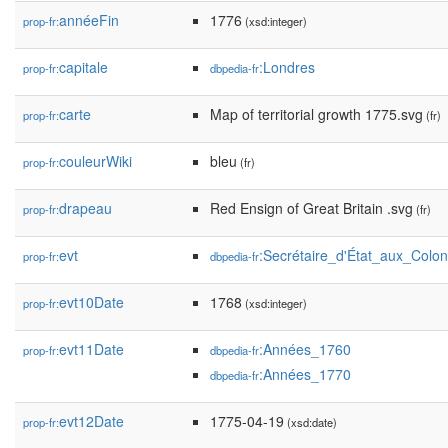
annéeFin
1776
prop-fr:
(xsd:integer)
capitale
:Londres
prop-fr:
dbpedia-fr
carte
Map of territorial growth 1775.svg
prop-fr:
(fr)
couleurWiki
bleu
prop-fr:
(fr)
drapeau
Red Ensign of Great Britain .svg
prop-fr:
(fr)
evt
:Secrétaire_d'État_aux_Colo
prop-fr:
dbpedia-fr
evt10Date
1768
prop-fr:
(xsd:integer)
evt11Date
:Années_1760
prop-fr:
dbpedia-fr
:Années_1770
dbpedia-fr
evt12Date
1775-04-19
prop-fr:
(xsd:date)