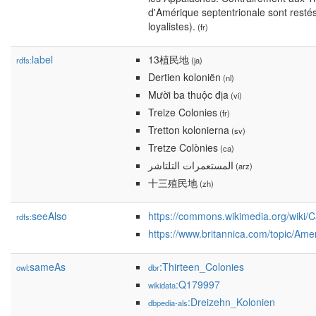
d'Amérique septentrionale sont resté
loyalistes).
(fr)
label
13植民地
rdfs:
(ja)
Dertien koloniën
(nl)
Mười ba thuộc địa
(vi)
Treize Colonies
(fr)
Tretton kolonierna
(sv)
Tretze Colònies
(ca)
المستعمرات التلتاشر
(arz)
十三殖民地
(zh)
seeAlso
https://commons.wikimedia.org/wiki/
rdfs:
https://www.britannica.com/topic/Ame
sameAs
:Thirteen_Colonies
owl:
dbr
:Q179997
wikidata
:Dreizehn_Kolonien
dbpedia-als