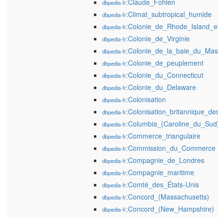
:Claude_Fohlen
dbpedia-fr
:Climat_subtropical_humide
dbpedia-fr
:Colonie_de_Rhode_Island_e
dbpedia-fr
:Colonie_de_Virginie
dbpedia-fr
:Colonie_de_la_baie_du_Mas
dbpedia-fr
:Colonie_de_peuplement
dbpedia-fr
:Colonie_du_Connecticut
dbpedia-fr
:Colonie_du_Delaware
dbpedia-fr
:Colonisation
dbpedia-fr
:Colonisation_britannique_d
dbpedia-fr
:Columbia_(Caroline_du_Sud
dbpedia-fr
:Commerce_triangulaire
dbpedia-fr
:Commission_du_Commerce
dbpedia-fr
:Compagnie_de_Londres
dbpedia-fr
:Compagnie_maritime
dbpedia-fr
:Comté_des_États-Unis
dbpedia-fr
:Concord_(Massachusetts)
dbpedia-fr
:Concord_(New_Hampshire)
dbpedia-fr