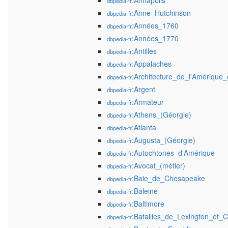
:Annapolis
dbpedia-fr
:Anne_Hutchinson
dbpedia-fr
:Années_1760
dbpedia-fr
:Années_1770
dbpedia-fr
:Antilles
dbpedia-fr
:Appalaches
dbpedia-fr
:Architecture_de_l'Amérique_
dbpedia-fr
:Argent
dbpedia-fr
:Armateur
dbpedia-fr
:Athens_(Géorgie)
dbpedia-fr
:Atlanta
dbpedia-fr
:Augusta_(Géorgie)
dbpedia-fr
:Autochtones_d'Amérique
dbpedia-fr
:Avocat_(métier)
dbpedia-fr
:Baie_de_Chesapeake
dbpedia-fr
:Baleine
dbpedia-fr
:Baltimore
dbpedia-fr
:Batailles_de_Lexington_et_
dbpedia-fr