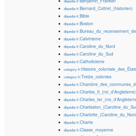
:Benjamin_Franklin
dbpedia-fr
:Bernard_Cottret_(historien)
dbpedia-fr
:Bible
dbpedia-fr
:Boston
dbpedia-fr
:Bureau_du_recensement_de
dbpedia-fr
:Calvinisme
dbpedia-fr
:Caroline_du_Nord
dbpedia-fr
:Caroline_du_Sud
dbpedia-fr
:Catholicisme
dbpedia-fr
:Histoire_coloniale_des_État
category-fr
:Treize_colonies
category-fr
:Chambre_des_communes_d
dbpedia-fr
:Charles_II_(roi_d'Angleterre)
dbpedia-fr
:Charles_Ier_(roi_d'Angleterr
dbpedia-fr
:Charleston_(Caroline_du_Su
dbpedia-fr
:Charlotte_(Caroline_du_Nor
dbpedia-fr
:Charte
dbpedia-fr
:Classe_moyenne
dbpedia-fr