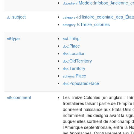
:Modèle:Infobox_Ancienne_enti
dbpedia-fr
subject
:Histoire_coloniale_des_État
dct:
category-fr
:Treize_colonies
category-fr
type
:Thing
rdf:
owl
:Place
dbo
:Location
dbo
:OldTerritory
dbo
:Territory
dbo
:Place
schema
:PopulatedPlace
dbo
comment
Les Treize Colonies (en anglais : Thi
rdfs:
frontalières faisant partie de l'Empir
donnèrent naissance aux États-Unis d
notamment, les désigna avant la signa
duquel elles sortirent de son champ d
l'Amérique septentrionale, entre la Nou
les Appalaches. Contrairement aux Tre