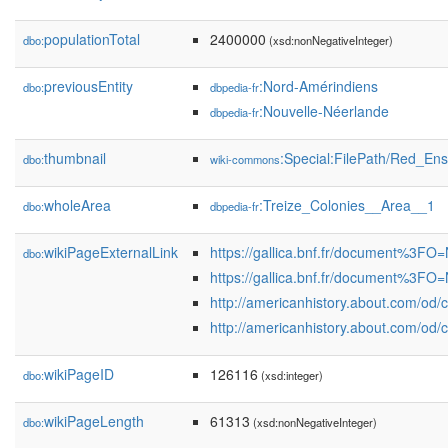
populationTotal
2400000
dbo:
(xsd:nonNegativeInteger)
previousEntity
:Nord-Amérindiens
dbo:
dbpedia-fr
:Nouvelle-Néerlande
dbpedia-fr
thumbnail
:Special:FilePath/Red_En
dbo:
wiki-commons
wholeArea
:Treize_Colonies__Area__1
dbo:
dbpedia-fr
wikiPageExternalLink
https://gallica.bnf.fr/document%3
dbo:
https://gallica.bnf.fr/document%3F
http://americanhistory.about.com/od
http://americanhistory.about.com/od
wikiPageID
126116
dbo:
(xsd:integer)
wikiPageLength
61313
dbo:
(xsd:nonNegativeInteger)