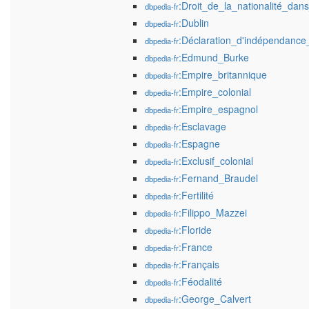
:Droit_de_la_nationalité_dan
dbpedia-fr
:Dublin
dbpedia-fr
:Déclaration_d'indépendance
dbpedia-fr
:Edmund_Burke
dbpedia-fr
:Empire_britannique
dbpedia-fr
:Empire_colonial
dbpedia-fr
:Empire_espagnol
dbpedia-fr
:Esclavage
dbpedia-fr
:Espagne
dbpedia-fr
:Exclusif_colonial
dbpedia-fr
:Fernand_Braudel
dbpedia-fr
:Fertilité
dbpedia-fr
:Filippo_Mazzei
dbpedia-fr
:Floride
dbpedia-fr
:France
dbpedia-fr
:Français
dbpedia-fr
:Féodalité
dbpedia-fr
:George_Calvert
dbpedia-fr