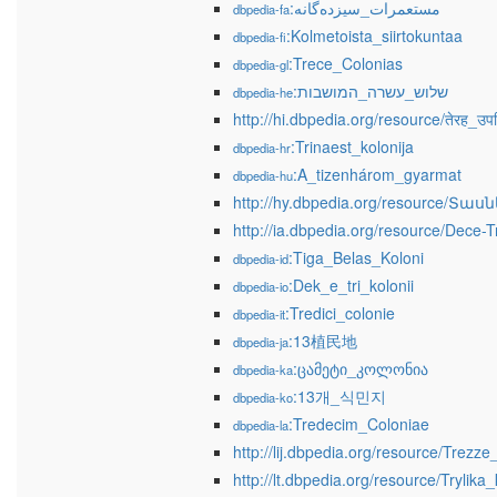
:مستعمرات_سیزده‌گانه
dbpedia-fa
:Kolmetoista_siirtokuntaa
dbpedia-fi
:Trece_Colonias
dbpedia-gl
:שלוש_עשרה_המושבות
dbpedia-he
http://hi.dbpedia.org/resource/तेरह_उपन
:Trinaest_kolonija
dbpedia-hr
:A_tizenhárom_gyarmat
dbpedia-hu
http://hy.dbpedia.org/resource/Տ
http://ia.dbpedia.org/resource/Dece-
:Tiga_Belas_Koloni
dbpedia-id
:Dek_e_tri_kolonii
dbpedia-io
:Tredici_colonie
dbpedia-it
:13植民地
dbpedia-ja
:ცამეტი_კოლონია
dbpedia-ka
:13개_식민지
dbpedia-ko
:Tredecim_Coloniae
dbpedia-la
http://lij.dbpedia.org/resource/Trezze
http://lt.dbpedia.org/resource/Trylika_