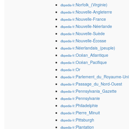
:Norfolk_(Virginie)
dbpedia-fr
:Nouvelle-Angleterre
dbpedia-fr
:Nouvelle-France
dbpedia-fr
:Nouvelle-Néerlande
dbpedia-fr
:Nouvelle-Suède
dbpedia-fr
:Nouvelle-Écosse
dbpedia-fr
:Néerlandais_(peuple)
dbpedia-fr
:Océan_Atlantique
dbpedia-fr
:Océan_Pacifique
dbpedia-fr
:Or
dbpedia-fr
:Parlement_du_Royaume-Uni
dbpedia-fr
:Passage_du_Nord-Ouest
dbpedia-fr
:Pennsylvania_Gazette
dbpedia-fr
:Pennsylvanie
dbpedia-fr
:Philadelphie
dbpedia-fr
:Pierre_Minuit
dbpedia-fr
:Pittsburgh
dbpedia-fr
:Plantation
dbpedia-fr