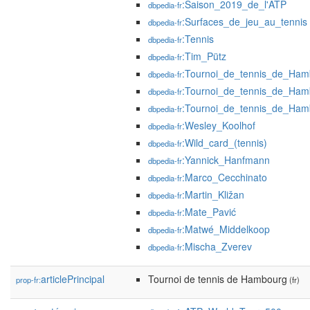
:Saison_2019_de_l'ATP
dbpedia-fr
:Surfaces_de_jeu_au_tennis
dbpedia-fr
:Tennis
dbpedia-fr
:Tim_Pütz
dbpedia-fr
:Tournoi_de_tennis_de_Ham
dbpedia-fr
:Tournoi_de_tennis_de_Ha
dbpedia-fr
:Tournoi_de_tennis_de_Ha
dbpedia-fr
:Wesley_Koolhof
dbpedia-fr
:Wild_card_(tennis)
dbpedia-fr
:Yannick_Hanfmann
dbpedia-fr
:Marco_Cecchinato
dbpedia-fr
:Martin_Kližan
dbpedia-fr
:Mate_Pavić
dbpedia-fr
:Matwé_Middelkoop
dbpedia-fr
:Mischa_Zverev
dbpedia-fr
articlePrincipal
Tournoi de tennis de Hambourg
prop-fr:
(fr)