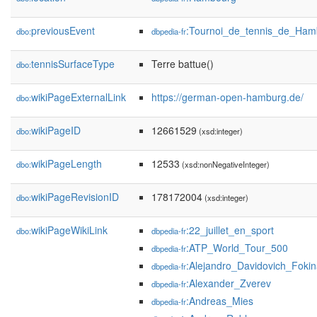
previousEvent
:Tournoi_de_tennis_de_Ha
dbo:
dbpedia-fr
tennisSurfaceType
Terre battue()
dbo:
wikiPageExternalLink
https://german-open-hamburg.de/
dbo:
wikiPageID
12661529
dbo:
(xsd:integer)
wikiPageLength
12533
dbo:
(xsd:nonNegativeInteger)
wikiPageRevisionID
178172004
dbo:
(xsd:integer)
wikiPageWikiLink
:22_juillet_en_sport
dbo:
dbpedia-fr
:ATP_World_Tour_500
dbpedia-fr
:Alejandro_Davidovich_Foki
dbpedia-fr
:Alexander_Zverev
dbpedia-fr
:Andreas_Mies
dbpedia-fr