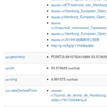
:ATP-toernooi_van_Hambur
dbpedia-nl
:Hamburg_European_Open
dbpedia-no
:Hamburg_European_Open_
dbpedia-pl
dbpedia-
:Открытый_чемпионат_Германии
ru
:Hamburg_European_Open
dbpedia-sv
:2019年德國網球公開賽
dbpedia-zh
http://g.co/kg/g/11h4dbpqbb
geometry
POINT(9.9915752410889 53.57363
geo:
lat
53.573635
geo:
(xsd:float)
long
9.991575
geo:
(xsd:float)
wasDerivedFrom
prov:
wikipedia-
:Tournoi_de_tennis_de_Hambourg
fr
oldid=178172004&ns=0