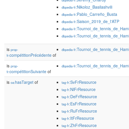
dbpedia-fr
:Nikoloz_Basilashvili
dbpedia-fr
:Pablo_Carreño_Busta
dbpedia-fr
:Saison_2019_de_l'ATP
dbpedia-fr
:Tournoi_de_tennis_de_Ha
dbpedia-fr
:Tournoi_de_tennis_de_Ha
dbpedia-fr
is
:Tournoi_de_tennis_de_Ha
prop-
dbpedia-fr
compétitionPrécédente
of
fr:
is
:Tournoi_de_tennis_de_Ha
prop-
dbpedia-fr
compétitionSuivante
of
fr:
is
hasTarget
of
:SvFrResource
oa:
tag-fr
:NlFrResource
tag-fr
:DeFrResource
tag-fr
:EsFrResource
tag-fr
:RuFrResource
tag-fr
:ItFrResource
tag-fr
:ZhFrResource
tag-fr