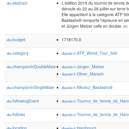
abstract
L'édition 2019 du tournoi de tennis
dbo:
déroule du 22 au 28 juillet sur terre 
Elle appartient à la catégorie ATP 50
Basilashvili remporte l'épreuve en s
et Jürgen Melzer celle en double.
(fr)
budget
1718170.0
dbo:
category
:ATP_World_Tour_500
dbo:
dbpedia-fr
championInDoubleMale
:Jürgen_Melzer
dbo:
dbpedia-fr
:Oliver_Marach
dbpedia-fr
championInSingleMale
:Nikoloz_Basilashvili
dbo:
dbpedia-fr
followingEvent
:Tournoi_de_tennis_de_Ha
dbo:
dbpedia-fr
follows
:Tournoi_de_tennis_de_Ha
dbo:
dbpedia-fr
location
:Hambourg
dbo:
dbpedia-fr