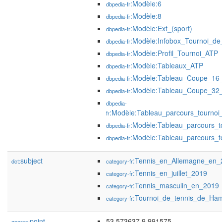
:Modèle:6
dbpedia-fr
:Modèle:8
dbpedia-fr
:Modèle:Ext_(sport)
dbpedia-fr
:Modèle:Infobox_Tournoi_de
dbpedia-fr
:Modèle:Profil_Tournoi_ATP
dbpedia-fr
:Modèle:Tableaux_ATP
dbpedia-fr
:Modèle:Tableau_Coupe_16_
dbpedia-fr
:Modèle:Tableau_Coupe_32_
dbpedia-fr
dbpedia-
:Modèle:Tableau_parcours_tournoi_
fr
:Modèle:Tableau_parcours_to
dbpedia-fr
:Modèle:Tableau_parcours_to
dbpedia-fr
subject
:Tennis_en_Allemagne_en_
dct:
category-fr
:Tennis_en_juillet_2019
category-fr
:Tennis_masculin_en_2019
category-fr
:Tournoi_de_tennis_de_Ha
category-fr
point
53.573637 9.991575
georss: