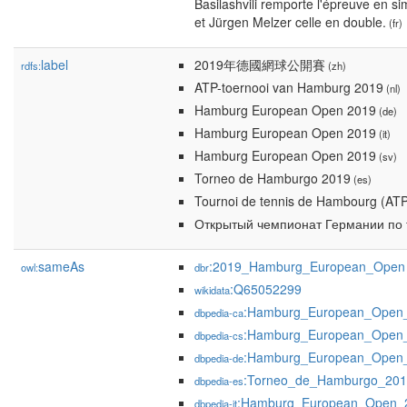
Basilashvili remporte l'épreuve en s
et Jürgen Melzer celle en double.
(fr)
label
2019年德國網球公開賽
rdfs:
(zh)
ATP-toernooi van Hamburg 2019
(nl)
Hamburg European Open 2019
(de)
Hamburg European Open 2019
(it)
Hamburg European Open 2019
(sv)
Torneo de Hamburgo 2019
(es)
Tournoi de tennis de Hambourg (AT
Открытый чемпионат Германии по 
sameAs
:2019_Hamburg_European_Open
owl:
dbr
:Q65052299
wikidata
:Hamburg_European_Open
dbpedia-ca
:Hamburg_European_Open
dbpedia-cs
:Hamburg_European_Open
dbpedia-de
:Torneo_de_Hamburgo_20
dbpedia-es
:Hamburg_European_Open_
dbpedia-it