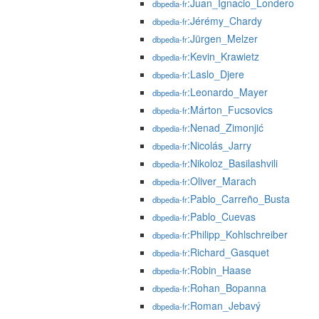
:Juan_Ignacio_Londero
dbpedia-fr
:Jérémy_Chardy
dbpedia-fr
:Jürgen_Melzer
dbpedia-fr
:Kevin_Krawietz
dbpedia-fr
:Laslo_Djere
dbpedia-fr
:Leonardo_Mayer
dbpedia-fr
:Márton_Fucsovics
dbpedia-fr
:Nenad_Zimonjić
dbpedia-fr
:Nicolás_Jarry
dbpedia-fr
:Nikoloz_Basilashvili
dbpedia-fr
:Oliver_Marach
dbpedia-fr
:Pablo_Carreño_Busta
dbpedia-fr
:Pablo_Cuevas
dbpedia-fr
:Philipp_Kohlschreiber
dbpedia-fr
:Richard_Gasquet
dbpedia-fr
:Robin_Haase
dbpedia-fr
:Rohan_Bopanna
dbpedia-fr
:Roman_Jebavý
dbpedia-fr