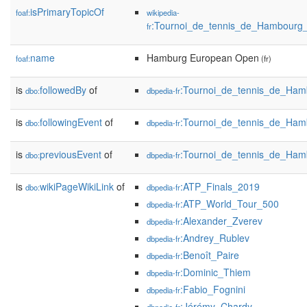
isPrimaryTopicOf
foaf:
wikipedia-
:Tournoi_de_tennis_de_Hambourg
fr
name
Hamburg European Open
foaf:
(fr)
is
followedBy
of
:Tournoi_de_tennis_de_Ha
dbo:
dbpedia-fr
is
followingEvent
of
:Tournoi_de_tennis_de_Ha
dbo:
dbpedia-fr
is
previousEvent
of
:Tournoi_de_tennis_de_Ha
dbo:
dbpedia-fr
is
wikiPageWikiLink
of
:ATP_Finals_2019
dbo:
dbpedia-fr
:ATP_World_Tour_500
dbpedia-fr
:Alexander_Zverev
dbpedia-fr
:Andrey_Rublev
dbpedia-fr
:Benoît_Paire
dbpedia-fr
:Dominic_Thiem
dbpedia-fr
:Fabio_Fognini
dbpedia-fr
:Jérémy_Chardy