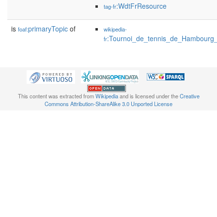
:WdtFrResource
tag-fr
is
primaryTopic
of
foaf:
wikipedia-
:Tournoi_de_tennis_de_Hambourg
fr
This content was extracted from
Wikipedia
and is licensed under the
Creative
Commons Attribution-ShareAlike 3.0 Unported License