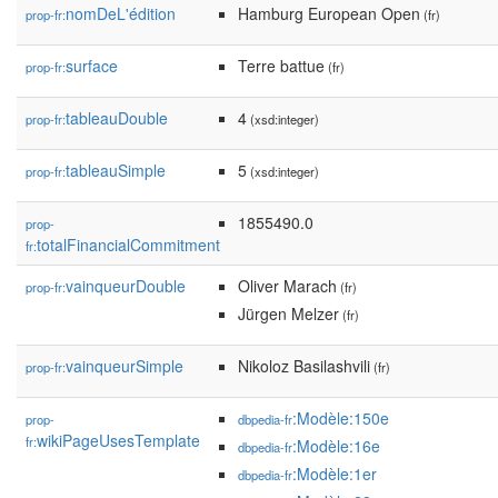
nomDeL'édition
Hamburg European Open
prop-fr:
(fr)
surface
Terre battue
prop-fr:
(fr)
tableauDouble
4
prop-fr:
(xsd:integer)
tableauSimple
5
prop-fr:
(xsd:integer)
1855490.0
prop-
totalFinancialCommitment
fr:
vainqueurDouble
Oliver Marach
prop-fr:
(fr)
Jürgen Melzer
(fr)
vainqueurSimple
Nikoloz Basilashvili
prop-fr:
(fr)
:Modèle:150e
prop-
dbpedia-fr
wikiPageUsesTemplate
fr:
:Modèle:16e
dbpedia-fr
:Modèle:1er
dbpedia-fr