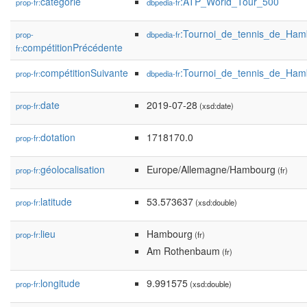
catégorie
:ATP_World_Tour_500
prop-fr:
dbpedia-fr
:Tournoi_de_tennis_de_Ha
prop-
dbpedia-fr
compétitionPrécédente
fr:
compétitionSuivante
:Tournoi_de_tennis_de_Ha
prop-fr:
dbpedia-fr
date
2019-07-28
prop-fr:
(xsd:date)
dotation
1718170.0
prop-fr:
géolocalisation
Europe/Allemagne/Hambourg
prop-fr:
(fr)
latitude
53.573637
prop-fr:
(xsd:double)
lieu
Hambourg
prop-fr:
(fr)
Am Rothenbaum
(fr)
longitude
9.991575
prop-fr:
(xsd:double)