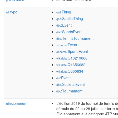
type
:Thing
rdf:
owl
:SpatialThing
geo
:Event
dbo
:SportsEvent
dbo
:TennisTournament
dbo
:Event
schema
:SportsEvent
schema
:Q13219666
wikidata
:Q1656682
wikidata
:Q500834
wikidata
:Event
dul
:SocietalEvent
dbo
:Tournament
dbo
comment
L'édition 2019 du tournoi de tennis
rdfs:
déroule du 22 au 28 juillet sur terre 
Elle appartient à la catégorie ATP 50