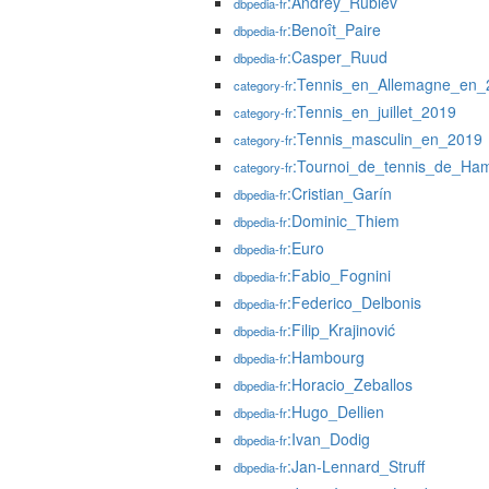
:Andrey_Rublev
dbpedia-fr
:Benoît_Paire
dbpedia-fr
:Casper_Ruud
dbpedia-fr
:Tennis_en_Allemagne_en_
category-fr
:Tennis_en_juillet_2019
category-fr
:Tennis_masculin_en_2019
category-fr
:Tournoi_de_tennis_de_Ha
category-fr
:Cristian_Garín
dbpedia-fr
:Dominic_Thiem
dbpedia-fr
:Euro
dbpedia-fr
:Fabio_Fognini
dbpedia-fr
:Federico_Delbonis
dbpedia-fr
:Filip_Krajinović
dbpedia-fr
:Hambourg
dbpedia-fr
:Horacio_Zeballos
dbpedia-fr
:Hugo_Dellien
dbpedia-fr
:Ivan_Dodig
dbpedia-fr
:Jan-Lennard_Struff
dbpedia-fr