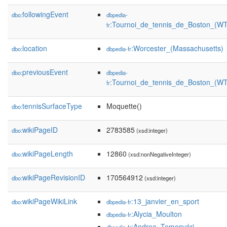
followingEvent
dbo:
dbpedia-
:Tournoi_de_tennis_de_Boston_(WT
fr
location
:Worcester_(Massachusetts)
dbo:
dbpedia-fr
previousEvent
dbo:
dbpedia-
:Tournoi_de_tennis_de_Boston_(W
fr
tennisSurfaceType
Moquette()
dbo:
wikiPageID
2783585
dbo:
(xsd:integer)
wikiPageLength
12860
dbo:
(xsd:nonNegativeInteger)
wikiPageRevisionID
170564912
dbo:
(xsd:integer)
wikiPageWikiLink
:13_janvier_en_sport
dbo:
dbpedia-fr
:Alycia_Moulton
dbpedia-fr
:Andrea_Temesvári