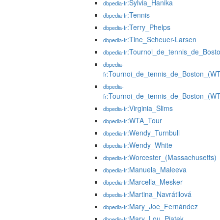
:Sylvia_Hanika
dbpedia-fr
:Tennis
dbpedia-fr
:Terry_Phelps
dbpedia-fr
:Tine_Scheuer-Larsen
dbpedia-fr
:Tournoi_de_tennis_de_Bost
dbpedia-fr
dbpedia-
:Tournoi_de_tennis_de_Boston_(W
fr
dbpedia-
:Tournoi_de_tennis_de_Boston_(WT
fr
:Virginia_Slims
dbpedia-fr
:WTA_Tour
dbpedia-fr
:Wendy_Turnbull
dbpedia-fr
:Wendy_White
dbpedia-fr
:Worcester_(Massachusetts)
dbpedia-fr
:Manuela_Maleeva
dbpedia-fr
:Marcella_Mesker
dbpedia-fr
:Martina_Navrátilová
dbpedia-fr
:Mary_Joe_Fernández
dbpedia-fr
:Mary_Lou_Piatek
dbpedia-fr