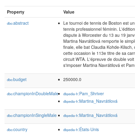
Property
Value
abstract
Le tournoi de tennis de Boston est un
dbo:
tennis professionnel féminin. L'éditio
dispute à Worcester du 13 au 19 janv
Martina Navrátilová remporte le simp
finale, elle bat Claudia Kohde-Kilsch,
cette occasion le 113e titre de sa carr
circuit WTA. L'épreuve de double voit 
s'imposer Martina Navrátilová et Pam 
budget
250000.0
dbo:
championInDoubleMale
:Pam_Shriver
dbo:
dbpedia-fr
:Martina_Navrátilová
dbpedia-fr
championInSingleMale
:Martina_Navrátilová
dbo:
dbpedia-fr
country
:États-Unis
dbo:
dbpedia-fr