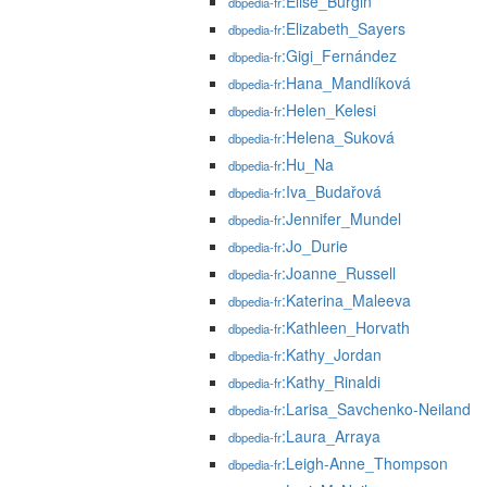
:Elise_Burgin
dbpedia-fr
:Elizabeth_Sayers
dbpedia-fr
:Gigi_Fernández
dbpedia-fr
:Hana_Mandlíková
dbpedia-fr
:Helen_Kelesi
dbpedia-fr
:Helena_Suková
dbpedia-fr
:Hu_Na
dbpedia-fr
:Iva_Budařová
dbpedia-fr
:Jennifer_Mundel
dbpedia-fr
:Jo_Durie
dbpedia-fr
:Joanne_Russell
dbpedia-fr
:Katerina_Maleeva
dbpedia-fr
:Kathleen_Horvath
dbpedia-fr
:Kathy_Jordan
dbpedia-fr
:Kathy_Rinaldi
dbpedia-fr
:Larisa_Savchenko-Neiland
dbpedia-fr
:Laura_Arraya
dbpedia-fr
:Leigh-Anne_Thompson
dbpedia-fr