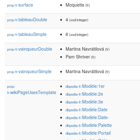
surface
Moquette
prop-fr:
(fr)
tableauDouble
4
prop-fr:
(xsd:integer)
tableauSimple
6
prop-fr:
(xsd:integer)
vainqueurDouble
Martina Navrátilová
prop-fr:
(fr)
Pam Shriver
(fr)
vainqueurSimple
Martina Navrátilová
prop-fr:
(fr)
:Modèle:1er
prop-
dbpedia-fr
wikiPageUsesTemplate
fr:
:Modèle:2e
dbpedia-fr
:Modèle:3e
dbpedia-fr
:Modèle:Date
dbpedia-fr
:Modèle:Date-
dbpedia-fr
:Modèle:Palette
dbpedia-fr
:Modèle:Portail
dbpedia-fr