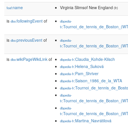
name
Virginia Slimsof New England
foaf:
(fr)
is
followingEvent
of
dbo:
dbpedia-
:Tournoi_de_tennis_de_Boston_(W
fr
is
previousEvent
of
dbo:
dbpedia-
:Tournoi_de_tennis_de_Boston_(WT
fr
is
wikiPageWikiLink
of
:Claudia_Kohde-Kilsch
dbo:
dbpedia-fr
:Helena_Suková
dbpedia-fr
:Pam_Shriver
dbpedia-fr
:Saison_1986_de_la_WTA
dbpedia-fr
:Tournoi_de_tennis_de_Bost
dbpedia-fr
dbpedia-
:Tournoi_de_tennis_de_Boston_(W
fr
dbpedia-
:Tournoi_de_tennis_de_Boston_(WT
fr
:Martina_Navrátilová
dbpedia-fr