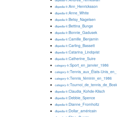
dbpedia-fr
:Ann_Henricksson
dbpedia-fr
:Anne_White
dbpedia-fr
:Betsy_Nagelsen
dbpedia-fr
:Bettina_Bunge
dbpedia-fr
:Bonnie_Gadusek
dbpedia-fr
:Camille_Benjamin
dbpedia-fr
:Carling_Bassett
dbpedia-fr
:Catarina_Lindqvist
dbpedia-fr
:Catherine_Suire
dbpedia-fr
:Sport_en_janvier_1986
category-fr
:Tennis_aux_États-Unis_en
category-fr
:Tennis_féminin_en_1986
category-fr
:Tournoi_de_tennis_de_Bost
category-fr
:Claudia_Kohde-Kilsch
dbpedia-fr
:Debbie_Spence
dbpedia-fr
:Dianne_Fromholtz
dbpedia-fr
:Dollar_américain
dbpedia-fr