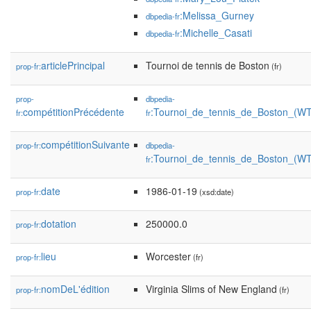
:Melissa_Gurney
dbpedia-fr
:Michelle_Casati
dbpedia-fr
articlePrincipal
Tournoi de tennis de Boston
prop-fr:
(fr)
prop-
dbpedia-
compétitionPrécédente
:Tournoi_de_tennis_de_Boston_(W
fr:
fr
compétitionSuivante
prop-fr:
dbpedia-
:Tournoi_de_tennis_de_Boston_(WT
fr
date
1986-01-19
prop-fr:
(xsd:date)
dotation
250000.0
prop-fr:
lieu
Worcester
prop-fr:
(fr)
nomDeL'édition
Virginia Slims of New England
prop-fr:
(fr)