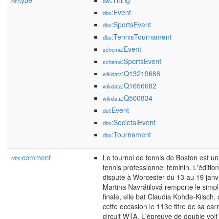
type
:Thing
rdf:
owl
:Event
dbo
:SportsEvent
dbo
:TennisTournament
dbo
:Event
schema
:SportsEvent
schema
:Q13219666
wikidata
:Q1656682
wikidata
:Q500834
wikidata
:Event
dul
:SocietalEvent
dbo
:Tournament
dbo
comment
Le tournoi de tennis de Boston est un
rdfs:
tennis professionnel féminin. L'éditio
dispute à Worcester du 13 au 19 janv
Martina Navrátilová remporte le simp
finale, elle bat Claudia Kohde-Kilsch,
cette occasion le 113e titre de sa carr
circuit WTA. L'épreuve de double voit 