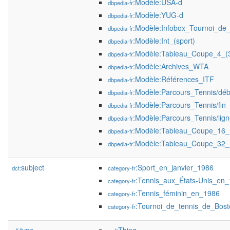
:Modèle:USA-d
dbpedia-fr
:Modèle:YUG-d
dbpedia-fr
:Modèle:Infobox_Tournoi_de_
dbpedia-fr
:Modèle:Int_(sport)
dbpedia-fr
:Modèle:Tableau_Coupe_4_(3
dbpedia-fr
:Modèle:Archives_WTA
dbpedia-fr
:Modèle:Références_ITF
dbpedia-fr
:Modèle:Parcours_Tennis/déb
dbpedia-fr
:Modèle:Parcours_Tennis/fin
dbpedia-fr
:Modèle:Parcours_Tennis/lig
dbpedia-fr
:Modèle:Tableau_Coupe_16_
dbpedia-fr
:Modèle:Tableau_Coupe_32_
dbpedia-fr
subject
:Sport_en_janvier_1986
dct:
category-fr
:Tennis_aux_États-Unis_en
category-fr
:Tennis_féminin_en_1986
category-fr
:Tournoi_de_tennis_de_Bost
category-fr