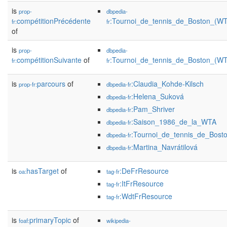
is
prop-
dbpedia-
compétitionPrécédente
:Tournoi_de_tennis_de_Boston_(WT
fr:
fr
of
is
prop-
dbpedia-
compétitionSuivante
of
:Tournoi_de_tennis_de_Boston_(W
fr:
fr
is
parcours
of
:Claudia_Kohde-Kilsch
prop-fr:
dbpedia-fr
:Helena_Suková
dbpedia-fr
:Pam_Shriver
dbpedia-fr
:Saison_1986_de_la_WTA
dbpedia-fr
:Tournoi_de_tennis_de_Bost
dbpedia-fr
:Martina_Navrátilová
dbpedia-fr
is
hasTarget
of
:DeFrResource
oa:
tag-fr
:ItFrResource
tag-fr
:WdtFrResource
tag-fr
is
primaryTopic
of
foaf:
wikipedia-