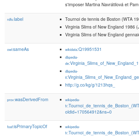
s'imposer Martina Navrátilová et Pam 
label
Tournoi de tennis de Boston (WTA 19
rdfs:
Virginia Slims of New England 1986 (
Virginia Slims of New England genna
sameAs
:Q19951531
owl:
wikidata
dbpedia-
:Virginia_Slims_of_New_England_
de
dbpedia-
:Virginia_Slims_of_New_England_g
it
http://g.co/kg/g/1213hqs_
wasDerivedFrom
prov:
wikipedia-
:Tournoi_de_tennis_de_Boston_(W
fr
oldid=170564912&ns=0
isPrimaryTopicOf
foaf:
wikipedia-
:Tournoi_de_tennis_de_Boston_(W
fr