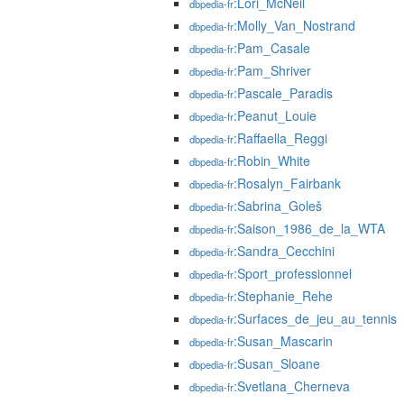
:Lori_McNeil
dbpedia-fr
:Molly_Van_Nostrand
dbpedia-fr
:Pam_Casale
dbpedia-fr
:Pam_Shriver
dbpedia-fr
:Pascale_Paradis
dbpedia-fr
:Peanut_Louie
dbpedia-fr
:Raffaella_Reggi
dbpedia-fr
:Robin_White
dbpedia-fr
:Rosalyn_Fairbank
dbpedia-fr
:Sabrina_Goleš
dbpedia-fr
:Saison_1986_de_la_WTA
dbpedia-fr
:Sandra_Cecchini
dbpedia-fr
:Sport_professionnel
dbpedia-fr
:Stephanie_Rehe
dbpedia-fr
:Surfaces_de_jeu_au_tennis
dbpedia-fr
:Susan_Mascarin
dbpedia-fr
:Susan_Sloane
dbpedia-fr
:Svetlana_Cherneva
dbpedia-fr