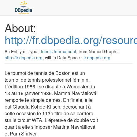
About:
http://fr.dbpedia.org/res
An Entity of Type :
tennis tournament
, from Named Graph :
http://fr.dbpedia.org
, within Data Space :
fr.dbpedia.org
Le tournoi de tennis de Boston est un
tournoi de tennis professionnel féminin.
L'édition 1986 I se dispute à Worcester du
13 au 19 janvier 1986. Martina Navrátilová
remporte le simple dames. En finale, elle
bat Claudia Kohde-Kilsch, décrochant à
cette occasion le 113e titre de sa carrière
sur le circuit WTA. L'épreuve de double voit
quant à elle s'imposer Martina Navrátilová
et Pam Shriver.