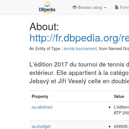
Browse using
Form
About:
http://fr.dbpedia.org
An Entity of Type :
tennis tournament
, from Named Gr
L'édition 2017 du tournoi de tennis 
extérieur. Elle appartient à la caté
Jebavý et Jiří Veselý celle en doubl
Property
Value
abstract
L'éditio
dbo:
ATP 250.
budget
439005.
dbo: