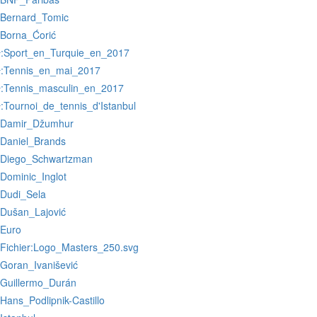
:Bernard_Tomic
:Borna_Ćorić
:Sport_en_Turquie_en_2017
r
:Tennis_en_mai_2017
r
:Tennis_masculin_en_2017
r
:Tournoi_de_tennis_d'Istanbul
r
:Damir_Džumhur
:Daniel_Brands
:Diego_Schwartzman
:Dominic_Inglot
:Dudi_Sela
:Dušan_Lajović
:Euro
:Fichier:Logo_Masters_250.svg
:Goran_Ivanišević
:Guillermo_Durán
:Hans_Podlipnik-Castillo