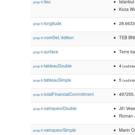
lieu
Istanbul
prop-fr:
Koza Wo
longitude
28.6633
prop-fr:
nomDeL'édition
TEB BNP
prop-fr:
surface
Terre ba
prop-fr:
tableauDouble
4
prop-fr:
(xsd:inte
tableauSimple
5
prop-fr:
(xsd:inte
totalFinancialCommitment
497255.
prop-fr:
vainqueurDouble
Jiří Vese
prop-fr:
Roman 
vainqueurSimple
Marin Či
prop-fr: