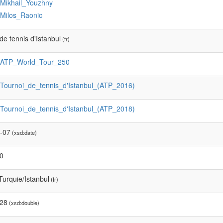
:Mikhail_Youzhny
:Milos_Raonic
de tennis d'Istanbul
(fr)
:ATP_World_Tour_250
:Tournoi_de_tennis_d'Istanbul_(ATP_2016)
:Tournoi_de_tennis_d'Istanbul_(ATP_2018)
-07
(xsd:date)
0
urquie/Istanbul
(fr)
28
(xsd:double)