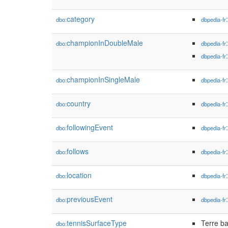
category
dbo:
dbpedia-fr
championInDoubleMale
dbo:
dbpedia-fr
dbpedia-fr
championInSingleMale
dbo:
dbpedia-fr
country
dbo:
dbpedia-fr
followingEvent
dbo:
dbpedia-fr
follows
dbo:
dbpedia-fr
location
dbo:
dbpedia-fr
previousEvent
dbo:
dbpedia-fr
tennisSurfaceType
Terre ba
dbo: