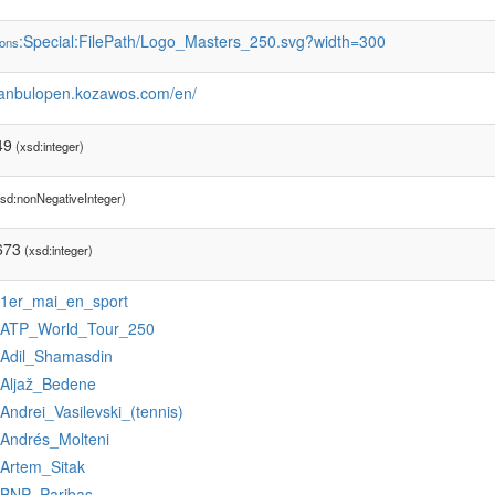
:Special:FilePath/Logo_Masters_250.svg?width=300
ons
stanbulopen.kozawos.com/en/
49
(xsd:integer)
sd:nonNegativeInteger)
673
(xsd:integer)
:1er_mai_en_sport
:ATP_World_Tour_250
:Adil_Shamasdin
:Aljaž_Bedene
:Andrei_Vasilevski_(tennis)
:Andrés_Molteni
:Artem_Sitak
:BNP_Paribas