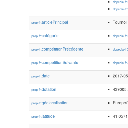
dbpedia-fr
dbpedia-fr
articlePrincipal
Tournoi 
prop-fr:
catégorie
prop-fr:
dbpedia-fr
compétitionPrécédente
prop-fr:
dbpedia-fr
compétitionSuivante
prop-fr:
dbpedia-fr
date
2017-05
prop-fr:
dotation
439005.
prop-fr:
géolocalisation
Europe/T
prop-fr:
latitude
41.0571
prop-fr: