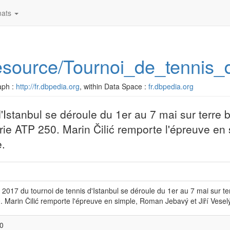
ats
/resource/Tournoi_de_tennis
aph :
http://fr.dbpedia.org
, within Data Space :
fr.dbpedia.org
d'Istanbul se déroule du 1er au 7 mai sur terre 
gorie ATP 250. Marin Čilić remporte l'épreuve e
e.
n 2017 du tournoi de tennis d'Istanbul se déroule du 1er au 7 mai sur ter
 Marin Čilić remporte l'épreuve en simple, Roman Jebavý et Jiří Veselý
0