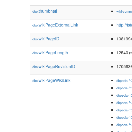
thumbnail
dbo:
wiki-comm
wikiPageExternalLink
http://i
dbo:
wikiPageID
108199
dbo:
wikiPageLength
12540
dbo:
(x
wikiPageRevisionID
170563
dbo:
wikiPageWikiLink
dbo:
dbpedia-fr
dbpedia-fr
dbpedia-fr
dbpedia-fr
dbpedia-fr
dbpedia-fr
dbpedia-fr