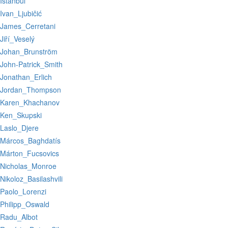
:Istanbul
:Ivan_Ljubičić
:James_Cerretani
:Jiří_Veselý
:Johan_Brunström
:John-Patrick_Smith
:Jonathan_Erlich
:Jordan_Thompson
:Karen_Khachanov
:Ken_Skupski
:Laslo_Djere
:Márcos_Baghdatís
:Márton_Fucsovics
:Nicholas_Monroe
:Nikoloz_Basilashvili
:Paolo_Lorenzi
:Philipp_Oswald
:Radu_Albot