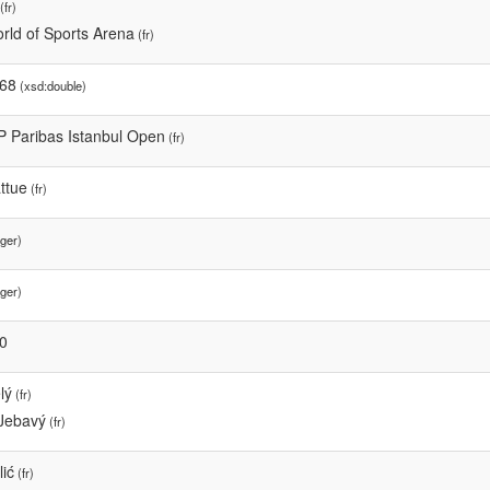
(fr)
rld of Sports Arena
(fr)
68
(xsd:double)
 Paribas Istanbul Open
(fr)
ttue
(fr)
ger)
ger)
0
lý
(fr)
Jebavý
(fr)
lić
(fr)