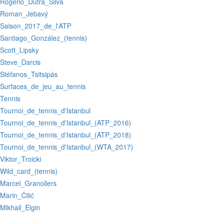
:Rogério_Dutra_Silva
:Roman_Jebavý
:Saison_2017_de_l'ATP
:Santiago_González_(tennis)
:Scott_Lipsky
:Steve_Darcis
:Stéfanos_Tsitsipás
:Surfaces_de_jeu_au_tennis
:Tennis
:Tournoi_de_tennis_d'Istanbul
:Tournoi_de_tennis_d'Istanbul_(ATP_2016)
:Tournoi_de_tennis_d'Istanbul_(ATP_2018)
:Tournoi_de_tennis_d'Istanbul_(WTA_2017)
:Viktor_Troicki
:Wild_card_(tennis)
:Marcel_Granollers
:Marin_Čilić
:Mikhail_Elgin