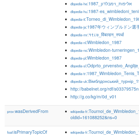
:אליפות_וימבלדון_1987
dbpedia-he
:1987-es_wimbledoni_ten
dbpedia-hu
:Torneo_di_Wimbledon_19
dbpedia-it
:1987年ウィンブルドン選
dbpedia-ja
:१९८७_विंबल्डन_स्पर्धा
dbpedia-mr
:Wimbledon_1987
dbpedia-nl
:Wimbledon-turneringen_
dbpedia-no
:Wimbledon_1987
dbpedia-pl
:Odprto_prvenstvo_Anglij
dbpedia-sl
:1987_Wimbledon_Tenis_T
dbpedia-tr
:Вімблдонський_турнір_
dbpedia-uk
http://babelnet.org/rdf/s03379575n
http://g.co/kg/m/0d_v01
wasDerivedFrom
:Tournoi_de_Wimbledon_
prov:
wikipedia-fr
oldid=161088252&ns=0
isPrimaryTopicOf
:Tournoi_de_Wimbledon_
foaf:
wikipedia-fr