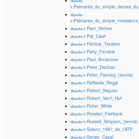
dbpedia-
:Palmarès_du_simple_dames_du
fr
dbpedia-
:Palmarès_du_simple_messieurs
fr
:Pam_Shriver
dbpedia-fr
:Pat_Cash
dbpedia-fr
:Patricia_Tarabini
dbpedia-fr
:Patty_Fendick
dbpedia-fr
:Paul_Annacone
dbpedia-fr
:Peter_Doohan
dbpedia-fr
:Peter_Fleming_(tennis)
dbpedia-fr
:Raffaella_Reggi
dbpedia-fr
:Robert_Seguso
dbpedia-fr
:Robert_Van't_Hof
dbpedia-fr
:Robin_White
dbpedia-fr
:Rosalyn_Fairbank
dbpedia-fr
:Russell_Simpson_(tennis)
dbpedia-fr
:Saison_1987_de_l'ATP
dbpedia-fr
:Sergio_Casal
dbpedia-fr