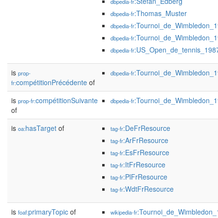
:Stefan_Edberg
dbpedia-fr
:Thomas_Muster
dbpedia-fr
:Tournoi_de_Wimbledon_
dbpedia-fr
:Tournoi_de_Wimbledon_
dbpedia-fr
:US_Open_de_tennis_198
dbpedia-fr
is
:Tournoi_de_Wimbledon_
prop-
dbpedia-fr
compétitionPrécédente
of
fr:
is
compétitionSuivante
:Tournoi_de_Wimbledon_
prop-fr:
dbpedia-fr
of
is
hasTarget
of
:DeFrResource
oa:
tag-fr
:ArFrResource
tag-fr
:EsFrResource
tag-fr
:ItFrResource
tag-fr
:PlFrResource
tag-fr
:WdtFrResource
tag-fr
is
primaryTopic
of
:Tournoi_de_Wimbledon_
foaf:
wikipedia-fr