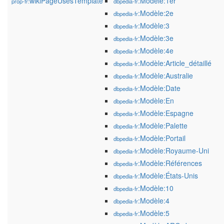
wikiPageUsesTemplate
:Modèle:1er
prop-fr:
dbpedia-fr
:Modèle:2e
dbpedia-fr
:Modèle:3
dbpedia-fr
:Modèle:3e
dbpedia-fr
:Modèle:4e
dbpedia-fr
:Modèle:Article_détaillé
dbpedia-fr
:Modèle:Australie
dbpedia-fr
:Modèle:Date
dbpedia-fr
:Modèle:En
dbpedia-fr
:Modèle:Espagne
dbpedia-fr
:Modèle:Palette
dbpedia-fr
:Modèle:Portail
dbpedia-fr
:Modèle:Royaume-Uni
dbpedia-fr
:Modèle:Références
dbpedia-fr
:Modèle:États-Unis
dbpedia-fr
:Modèle:10
dbpedia-fr
:Modèle:4
dbpedia-fr
:Modèle:5
dbpedia-fr