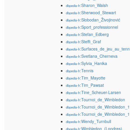
:Sharon_Walsh
dbpedia-fr
:Sherwood_Stewart
dbpedia-fr
:Slobodan_Živojinović
dbpedia-fr
:Sport_professionnel
dbpedia-fr
:Stefan_Edberg
dbpedia-fr
:Steffi_Graf
dbpedia-fr
:Surfaces_de_jeu_au_tenn
dbpedia-fr
:Svetlana_Cherneva
dbpedia-fr
:Sylvia_Hanika
dbpedia-fr
:Tennis
dbpedia-fr
:Tim_Mayotte
dbpedia-fr
:Tim_Pawsat
dbpedia-fr
:Tine_Scheuer-Larsen
dbpedia-fr
:Tournoi_de_Wimbledon
dbpedia-fr
:Tournoi_de_Wimbledon_
dbpedia-fr
:Tournoi_de_Wimbledon_
dbpedia-fr
:Wendy_Turnbull
dbpedia-fr
:Wimbledon_(Londres)
dbpedia-fr