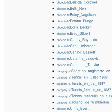
:Belinda_Cordwell
dbpedia-fr
:Beth_Herr
dbpedia-fr
:Betsy_Nagelsen
dbpedia-fr
:Bettina_Bunge
dbpedia-fr
:Boris_Becker
dbpedia-fr
:Brad_Gilbert
dbpedia-fr
:Candy_Reynolds
dbpedia-fr
:Carl_Limberger
dbpedia-fr
:Carling_Bassett
dbpedia-fr
:Catarina_Lindqvist
dbpedia-fr
:Catherine_Tanvier
dbpedia-fr
:Sport_en_Angleterre_en
category-fr
:Tennis_en_juillet_1987
category-fr
:Tennis_en_juin_1987
category-fr
:Tennis_féminin_en_1987
category-fr
:Tennis_masculin_en_198
category-fr
:Tournoi_de_Wimbledon
category-fr
:Chris_Evert
dbpedia-fr