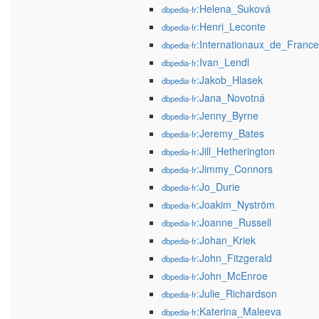
:Helena_Suková
dbpedia-fr
:Henri_Leconte
dbpedia-fr
:Internationaux_de_Franc
dbpedia-fr
:Ivan_Lendl
dbpedia-fr
:Jakob_Hlasek
dbpedia-fr
:Jana_Novotná
dbpedia-fr
:Jenny_Byrne
dbpedia-fr
:Jeremy_Bates
dbpedia-fr
:Jill_Hetherington
dbpedia-fr
:Jimmy_Connors
dbpedia-fr
:Jo_Durie
dbpedia-fr
:Joakim_Nyström
dbpedia-fr
:Joanne_Russell
dbpedia-fr
:Johan_Kriek
dbpedia-fr
:John_Fitzgerald
dbpedia-fr
:John_McEnroe
dbpedia-fr
:Julie_Richardson
dbpedia-fr
:Katerina_Maleeva
dbpedia-fr