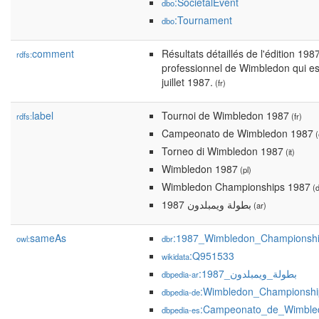
:SocietalEvent
dbo
:Tournament
dbo
comment
Résultats détaillés de l'édition 198
rdfs:
professionnel de Wimbledon qui est
juillet 1987.
(fr)
label
Tournoi de Wimbledon 1987
rdfs:
(fr)
Campeonato de Wimbledon 1987
(
Torneo di Wimbledon 1987
(it)
Wimbledon 1987
(pl)
Wimbledon Championships 1987
(d
بطولة ويمبلدون 1987
(ar)
sameAs
:1987_Wimbledon_Championsh
owl:
dbr
:Q951533
wikidata
:بطولة_ويمبلدون_1987
dbpedia-ar
:Wimbledon_Championsh
dbpedia-de
:Campeonato_de_Wimble
dbpedia-es