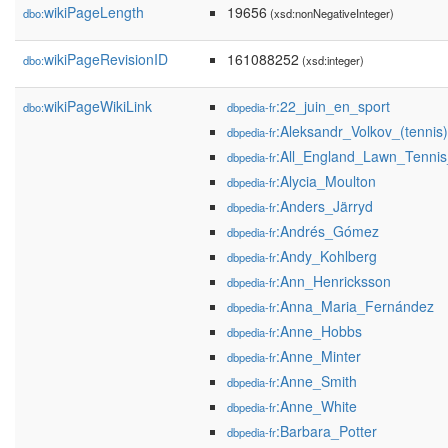
wikiPageLength
19656
dbo:
(xsd:nonNegativeInteger)
wikiPageRevisionID
161088252
dbo:
(xsd:integer)
wikiPageWikiLink
:22_juin_en_sport
dbo:
dbpedia-fr
:Aleksandr_Volkov_(tennis)
dbpedia-fr
:All_England_Lawn_Tenni
dbpedia-fr
:Alycia_Moulton
dbpedia-fr
:Anders_Järryd
dbpedia-fr
:Andrés_Gómez
dbpedia-fr
:Andy_Kohlberg
dbpedia-fr
:Ann_Henricksson
dbpedia-fr
:Anna_Maria_Fernández
dbpedia-fr
:Anne_Hobbs
dbpedia-fr
:Anne_Minter
dbpedia-fr
:Anne_Smith
dbpedia-fr
:Anne_White
dbpedia-fr
:Barbara_Potter
dbpedia-fr