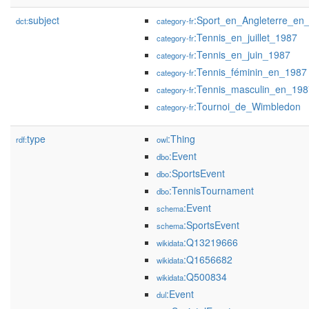
subject
:Sport_en_Angleterre_en
dct:
category-fr
:Tennis_en_juillet_1987
category-fr
:Tennis_en_juin_1987
category-fr
:Tennis_féminin_en_1987
category-fr
:Tennis_masculin_en_198
category-fr
:Tournoi_de_Wimbledon
category-fr
type
:Thing
rdf:
owl
:Event
dbo
:SportsEvent
dbo
:TennisTournament
dbo
:Event
schema
:SportsEvent
schema
:Q13219666
wikidata
:Q1656682
wikidata
:Q500834
wikidata
:Event
dul