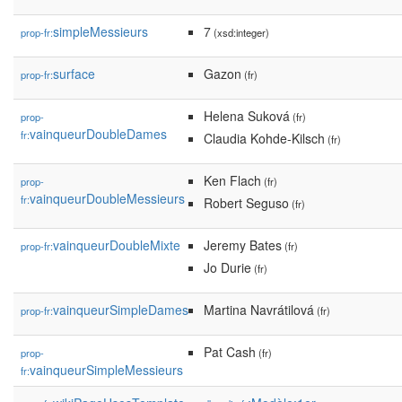
simpleMessieurs
7
prop-fr:
(xsd:integer)
surface
Gazon
prop-fr:
(fr)
Helena Suková
prop-
(fr)
vainqueurDoubleDames
fr:
Claudia Kohde-Kilsch
(fr)
Ken Flach
prop-
(fr)
vainqueurDoubleMessieurs
fr:
Robert Seguso
(fr)
vainqueurDoubleMixte
Jeremy Bates
prop-fr:
(fr)
Jo Durie
(fr)
vainqueurSimpleDames
Martina Navrátilová
prop-fr:
(fr)
Pat Cash
prop-
(fr)
vainqueurSimpleMessieurs
fr: