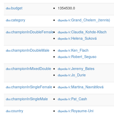
budget
1354530.0
dbo:
category
:Grand_Chelem_(tennis)
dbo:
dbpedia-fr
championInDoubleFemale
:Claudia_Kohde-Kilsch
dbo:
dbpedia-fr
:Helena_Suková
dbpedia-fr
championInDoubleMale
:Ken_Flach
dbo:
dbpedia-fr
:Robert_Seguso
dbpedia-fr
championInMixedDouble
:Jeremy_Bates
dbo:
dbpedia-fr
:Jo_Durie
dbpedia-fr
championInSingleFemale
:Martina_Navrátilová
dbo:
dbpedia-fr
championInSingleMale
:Pat_Cash
dbo:
dbpedia-fr
country
:Royaume-Uni
dbo:
dbpedia-fr