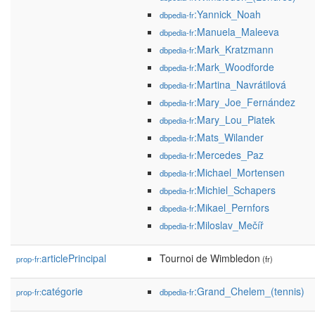
:Yannick_Noah
dbpedia-fr
:Manuela_Maleeva
dbpedia-fr
:Mark_Kratzmann
dbpedia-fr
:Mark_Woodforde
dbpedia-fr
:Martina_Navrátilová
dbpedia-fr
:Mary_Joe_Fernández
dbpedia-fr
:Mary_Lou_Piatek
dbpedia-fr
:Mats_Wilander
dbpedia-fr
:Mercedes_Paz
dbpedia-fr
:Michael_Mortensen
dbpedia-fr
:Michiel_Schapers
dbpedia-fr
:Mikael_Pernfors
dbpedia-fr
:Miloslav_Mečíř
dbpedia-fr
articlePrincipal
Tournoi de Wimbledon
prop-fr:
(fr)
catégorie
:Grand_Chelem_(tennis)
prop-fr:
dbpedia-fr