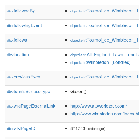
followedBy
:Tournoi_de_Wimbledon_
dbo:
dbpedia-fr
followingEvent
:Tournoi_de_Wimbledon_
dbo:
dbpedia-fr
follows
:Tournoi_de_Wimbledon_
dbo:
dbpedia-fr
location
:All_England_Lawn_Tenni
dbo:
dbpedia-fr
:Wimbledon_(Londres)
dbpedia-fr
previousEvent
:Tournoi_de_Wimbledon_
dbo:
dbpedia-fr
tennisSurfaceType
Gazon()
dbo:
wikiPageExternalLink
http://www.atpworldtour.com/
dbo:
http://www.wimbledon.com/index.h
wikiPageID
871743
dbo:
(xsd:integer)