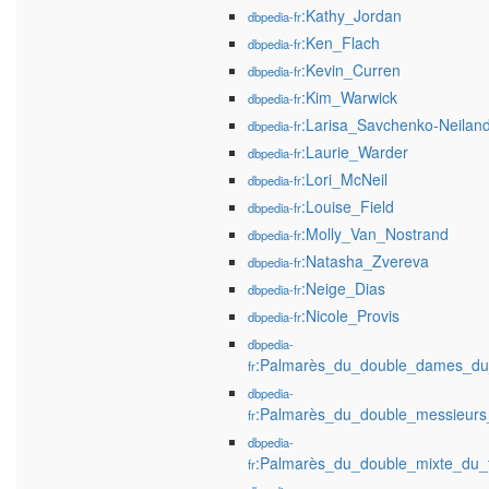
:Kathy_Jordan
dbpedia-fr
:Ken_Flach
dbpedia-fr
:Kevin_Curren
dbpedia-fr
:Kim_Warwick
dbpedia-fr
:Larisa_Savchenko-Neilan
dbpedia-fr
:Laurie_Warder
dbpedia-fr
:Lori_McNeil
dbpedia-fr
:Louise_Field
dbpedia-fr
:Molly_Van_Nostrand
dbpedia-fr
:Natasha_Zvereva
dbpedia-fr
:Neige_Dias
dbpedia-fr
:Nicole_Provis
dbpedia-fr
dbpedia-
:Palmarès_du_double_dames_du
fr
dbpedia-
:Palmarès_du_double_messieurs
fr
dbpedia-
:Palmarès_du_double_mixte_du_
fr