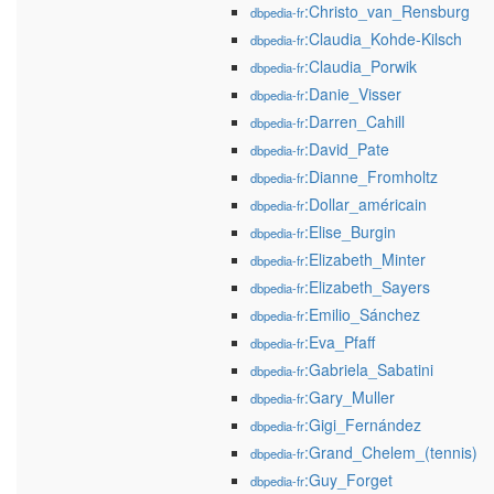
:Christo_van_Rensburg
dbpedia-fr
:Claudia_Kohde-Kilsch
dbpedia-fr
:Claudia_Porwik
dbpedia-fr
:Danie_Visser
dbpedia-fr
:Darren_Cahill
dbpedia-fr
:David_Pate
dbpedia-fr
:Dianne_Fromholtz
dbpedia-fr
:Dollar_américain
dbpedia-fr
:Elise_Burgin
dbpedia-fr
:Elizabeth_Minter
dbpedia-fr
:Elizabeth_Sayers
dbpedia-fr
:Emilio_Sánchez
dbpedia-fr
:Eva_Pfaff
dbpedia-fr
:Gabriela_Sabatini
dbpedia-fr
:Gary_Muller
dbpedia-fr
:Gigi_Fernández
dbpedia-fr
:Grand_Chelem_(tennis)
dbpedia-fr
:Guy_Forget
dbpedia-fr