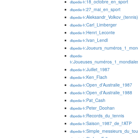
:18_octobre_en_sport
dbpedia-fr
:27_mai_en_sport
dbpedia-fr
:Aleksandr_Volkov_(tennis)
dbpedia-fr
:Carl_Limberger
dbpedia-fr
:Henri_Leconte
dbpedia-fr
:Ivan_Lendl
dbpedia-fr
:Joueurs_numéros_1_mond
dbpedia-fr
dbpedia-
:Joueuses_numéros_1_mondiale
fr
:Juillet_1987
dbpedia-fr
:Ken_Flach
dbpedia-fr
:Open_d'Australie_1987
dbpedia-fr
:Open_d'Australie_1988
dbpedia-fr
:Pat_Cash
dbpedia-fr
:Peter_Doohan
dbpedia-fr
:Records_du_tennis
dbpedia-fr
:Saison_1987_de_l'ATP
dbpedia-fr
:Simple_messieurs_du_to
dbpedia-fr