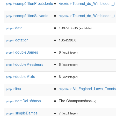
compétitionPrécédente
:Tournoi_de_Wimbledon_
prop-fr:
dbpedia-fr
compétitionSuivante
:Tournoi_de_Wimbledon_
prop-fr:
dbpedia-fr
date
1987-07-05
prop-fr:
(xsd:date)
dotation
1354530.0
prop-fr:
doubleDames
6
prop-fr:
(xsd:integer)
doubleMessieurs
6
prop-fr:
(xsd:integer)
doubleMixte
6
prop-fr:
(xsd:integer)
lieu
:All_England_Lawn_Tenni
prop-fr:
dbpedia-fr
nomDeL'édition
The Championships
prop-fr:
(fr)
simpleDames
7
prop-fr:
(xsd:integer)