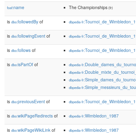
name
The Championships
foaf:
(fr)
is
followedBy
of
:Tournoi_de_Wimbledon_
dbo:
dbpedia-fr
is
followingEvent
of
:Tournoi_de_Wimbledon_
dbo:
dbpedia-fr
is
follows
of
:Tournoi_de_Wimbledon_
dbo:
dbpedia-fr
is
isPartOf
of
:Double_dames_du_tourn
dbo:
dbpedia-fr
:Double_mixte_du_tourno
dbpedia-fr
:Simple_dames_du_tourn
dbpedia-fr
:Simple_messieurs_du_to
dbpedia-fr
is
previousEvent
of
:Tournoi_de_Wimbledon_
dbo:
dbpedia-fr
is
wikiPageRedirects
of
:Wimbledon_1987
dbo:
dbpedia-fr
is
wikiPageWikiLink
of
:Wimbledon_1987
dbo:
dbpedia-fr