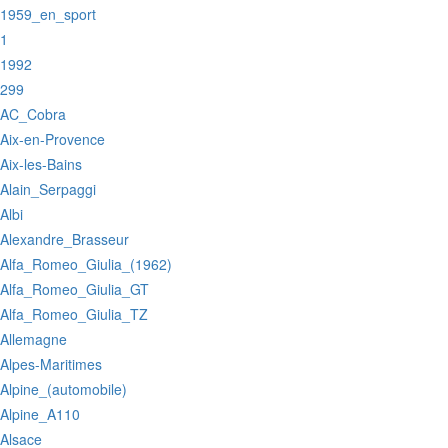
:1959_en_sport
:1
:1992
:299
:AC_Cobra
:Aix-en-Provence
:Aix-les-Bains
:Alain_Serpaggi
:Albi
:Alexandre_Brasseur
:Alfa_Romeo_Giulia_(1962)
:Alfa_Romeo_Giulia_GT
:Alfa_Romeo_Giulia_TZ
:Allemagne
:Alpes-Maritimes
:Alpine_(automobile)
:Alpine_A110
:Alsace