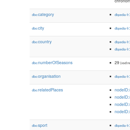
chronomé
category
dbo:
dbpedia-fr
city
dbo:
dbpedia-fr
country
dbo:
dbpedia-fr
dbpedia-fr
numberOfSeasons
29
dbo:
(xsd:n
organisation
dbo:
dbpedia-fr
relatedPlaces
nodeID:
dbo:
nodeID:
nodeID:
nodeID:
sport
dbo:
dbpedia-fr