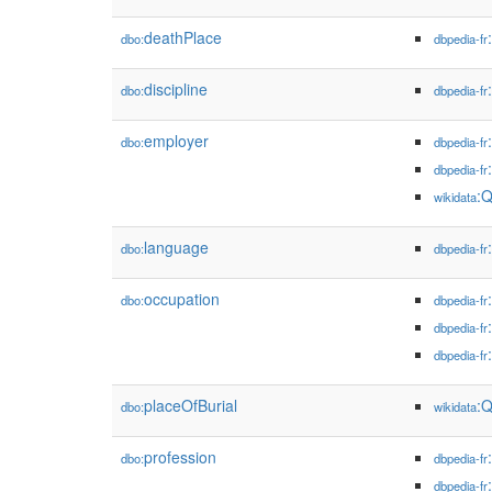
deathPlace
dbo:
dbpedia-fr
discipline
dbo:
dbpedia-fr
employer
dbo:
dbpedia-fr
dbpedia-fr
:
wikidata
language
dbo:
dbpedia-fr
occupation
dbo:
dbpedia-fr
dbpedia-fr
dbpedia-fr
placeOfBurial
:
dbo:
wikidata
profession
dbo:
dbpedia-fr
dbpedia-fr