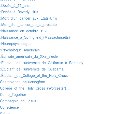
:Décès_à_75_ans
r
:Décès_à_Beverly_Hills
r
:Mort_d'un_cancer_aux_États-Unis
r
:Mort_d'un_cancer_de_la_prostate
r
:Naissance_en_octobre_1920
r
:Naissance_à_Springfield_(Massachusetts)
r
:Neuropsychologue
r
:Psychologue_américain
r
:Écrivain_américain_du_XXe_siècle
r
:Étudiant_de_l'université_de_Californie_à_Berkeley
r
:Étudiant_de_l'université_de_l'Alabama
r
:Étudiant_du_College_of_the_Holy_Cross
r
:Champignon_hallucinogène
:College_of_the_Holy_Cross_(Worcester)
:Come_Together
:Compagnie_de_Jésus
:Conscience
:Crime