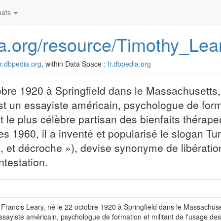
ats
dia.org/resource/Timothy_Lea
/fr.dbpedia.org
, within Data Space :
fr.dbpedia.org
obre 1920 à Springfield dans le Massachusetts,
est un essayiste américain, psychologue de forma
t le plus célèbre partisan des bienfaits thérape
s 1960, il a inventé et popularisé le slogan Tur
e, et décroche »), devise synonyme de libératio
ntestation.
Francis Leary, né le 22 octobre 1920 à Springfield dans le Massachusett
ssayiste américain, psychologue de formation et militant de l'usage des 