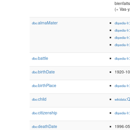
bienfait
(« Vas-y
almaMater
dbo:
dbpedia-fr
dbpedia-fr
dbpedia-fr
dbpedia-fr
battle
dbo:
dbpedia-fr
birthDate
1920-10
dbo:
birthPlace
dbo:
dbpedia-fr
child
:
dbo:
wikidata
citizenship
dbo:
dbpedia-fr
deathDate
1996-05
dbo: