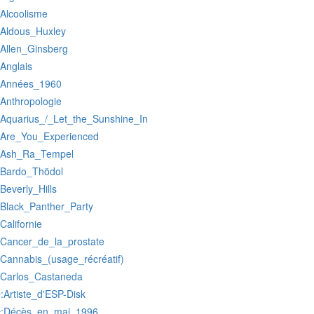
:Alcoolisme
:Aldous_Huxley
:Allen_Ginsberg
:Anglais
:Années_1960
:Anthropologie
:Aquarius_/_Let_the_Sunshine_In
:Are_You_Experienced
:Ash_Ra_Tempel
:Bardo_Thödol
:Beverly_Hills
:Black_Panther_Party
:Californie
:Cancer_de_la_prostate
:Cannabis_(usage_récréatif)
:Carlos_Castaneda
:Artiste_d'ESP-Disk
r
:Décès_en_mai_1996
r