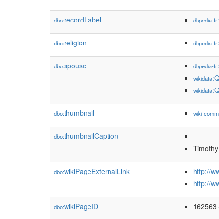
recordLabel
dbo:
dbpedia-fr
religion
dbo:
dbpedia-fr
spouse
dbo:
dbpedia-fr
:
wikidata
:
wikidata
thumbnail
dbo:
wiki-comm
thumbnailCaption
dbo:
Timothy
wikiPageExternalLink
http://w
dbo:
http://w
wikiPageID
162563
dbo:
(