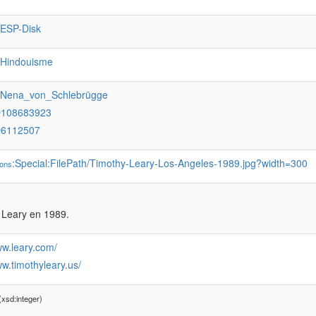
:ESP-Disk
:Hindouisme
:Nena_von_Schlebrügge
Q108683923
Q6112507
:Special:FilePath/Timothy-Leary-Los-Angeles-1989.jpg?width=300
ons
 Leary en 1989.
ww.leary.com/
ww.timothyleary.us/
xsd:integer)