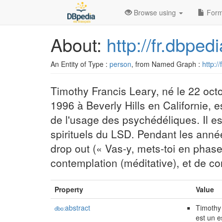
Browse using
Form
About:
http://fr.dbpe
An Entity of Type :
person
, from Named Graph :
http:/
Timothy Francis Leary, né le 22 oct
1996 à Beverly Hills en Californie, 
de l'usage des psychédéliques. Il es
spirituels du LSD. Pendant les année
drop out (« Vas-y, mets-toi en phas
contemplation (méditative), et de co
Property
Value
abstract
Timothy 
dbo:
est un e