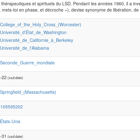
s thérapeutiques et spirituels du LSD. Pendant les années 1960, il a inv
, mets-toi en phase, et décroche »), devise synonyme de libération, de 
:College_of_the_Holy_Cross_(Worcester)
:Université_d'État_de_Washington
:Université_de_Californie_à_Berkeley
:Université_de_l'Alabama
:Seconde_Guerre_mondiale
-22
(xsd:date)
:Springfield_(Massachusetts)
Q105595202
:États-Unis
-31
(xsd:date)