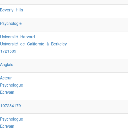
:Beverly_Hills
:Psychologie
:Université_Harvard
:Université_de_Californie_à_Berkeley
Q1721589
:Anglais
:Acteur
:Psychologue
:Écrivain
Q107284179
:Psychologue
:Écrivain