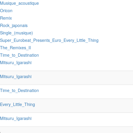
:Musique_acoustique
:Oricon
:Remix
:Rock_japonais
:Single_(musique)
:Super_Eurobeat_Presents_Euro_Every_Little_Thing
:The_Remixes_II
:Time_to_Destination
:Mitsuru_Igarashi
:Mitsuru_Igarashi
:Time_to_Destination
:Every_Little_Thing
:Mitsuru_Igarashi
)