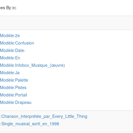
es By
(fr)
:Modèle:2e
:Modèle:Confusion
:Modèle:Date-
:Modèle:En
:Modèle:Infobox_Musique_(œuvre)
:Modèle:Ja
:Modèle:Palette
:Modèle:Pistes
:Modèle:Portail
:Modèle:Drapeau
:Chanson_interprétée_par_Every_Little_Thing
r
:Single_musical_sorti_en_1998
r