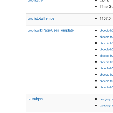
titre
CD
prop-fr:
(fr)
Time Go
totalTemps
1107.0
prop-fr:
wikiPageUsesTemplate
prop-fr:
dbpedia-fr
dbpedia-fr
dbpedia-fr
dbpedia-fr
dbpedia-fr
dbpedia-fr
dbpedia-fr
dbpedia-fr
dbpedia-fr
dbpedia-fr
subject
dct:
category-f
category-f