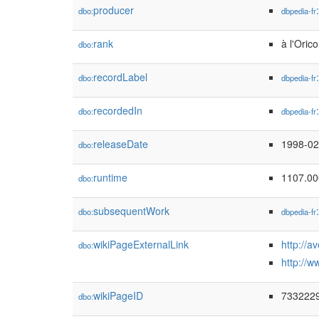
producer
dbo:
dbpedia-fr
rank
à l'Oric
dbo:
recordLabel
dbo:
dbpedia-fr
recordedIn
dbo:
dbpedia-fr
releaseDate
1998-02
dbo:
runtime
1107.0
dbo:
subsequentWork
dbo:
dbpedia-fr
wikiPageExternalLink
http://
dbo:
http://
wikiPageID
733222
dbo: