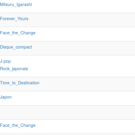
:Mitsuru_Igarashi
:Forever_Yours
:Face_the_Change
:Disque_compact
:J-pop
:Rock_japonais
:Time_to_Destination
:Japon
:Face_the_Change