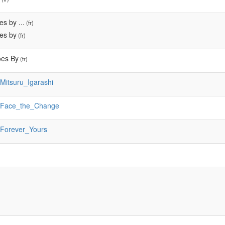
s by ...
(fr)
es by
(fr)
es By
(fr)
:Mitsuru_Igarashi
:Face_the_Change
:Forever_Yours