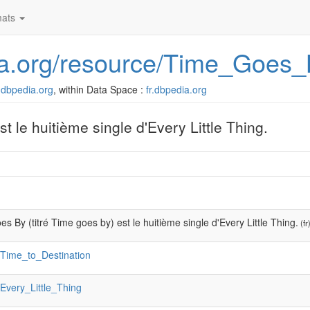
ats
edia.org/resource/Time_Goes
fr.dbpedia.org
, within Data Space :
fr.dbpedia.org
t le huitième single d'Every Little Thing.
s By (titré Time goes by) est le huitième single d'Every Little Thing.
(fr
:Time_to_Destination
:Every_Little_Thing