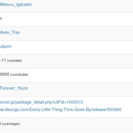
:Mitsuru_Igarashi
on
:Avex_Trax
:Japon
-11
(xsd:date)
00000
(xsd:double)
:Forever_Yours
avexnet.jp/package_detail.php%3Fid=1003372
www.discogs.com/Every-Little-Thing-Time-Goes-By/release/553060
9
(xsd:integer)