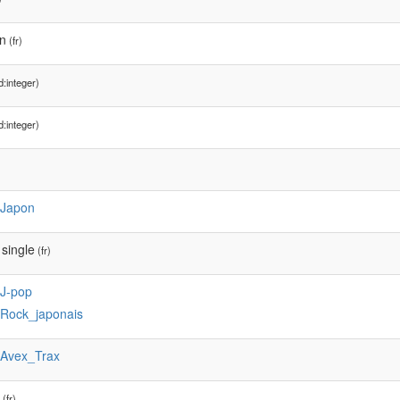
on
(fr)
:integer)
:integer)
:Japon
single
(fr)
:J-pop
:Rock_japonais
:Avex_Trax
(fr)