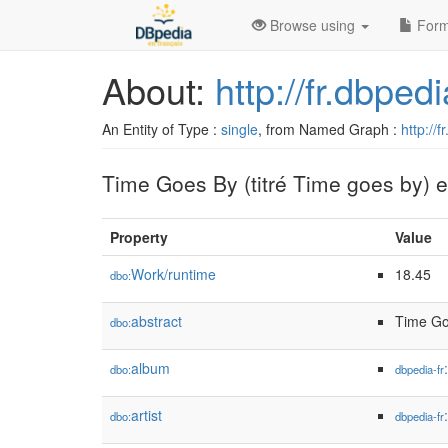
Browse using
Form
About:
http://fr.dbp
An Entity of Type :
single
, from Named Graph :
http://
Time Goes By (titré Time goes by) es
Property
Value
Work/runtime
18.45
dbo:
abstract
Time Goe
dbo:
album
dbo:
dbpedia-fr
artist
dbo:
dbpedia-fr