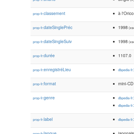
classement
à l'Oric
prop-fr:
dateSinglePréc
1998
prop-fr:
(xsd
dateSingleSuiv
1998
prop-fr:
(xsd
durée
1107.0
prop-fr:
enregistréLieu
prop-fr:
dbpedia-fr
format
mini-CD 
prop-fr:
genre
prop-fr:
dbpedia-fr
dbpedia-fr
label
prop-fr:
dbpedia-fr
langue
japonais
prop-fr: