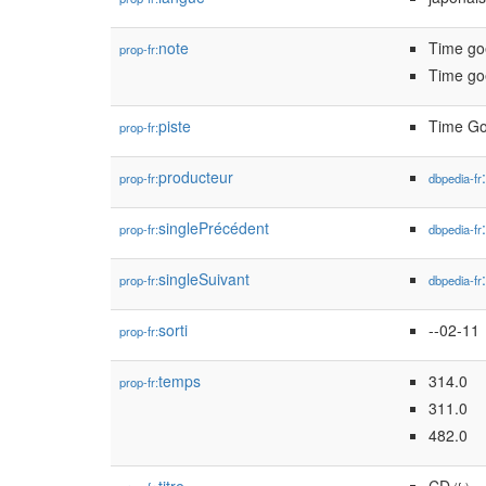
note
Time goe
prop-fr:
Time go
piste
Time Go
prop-fr:
producteur
prop-fr:
dbpedia-fr
singlePrécédent
prop-fr:
dbpedia-fr
singleSuivant
prop-fr:
dbpedia-fr
sorti
--02-11
prop-fr:
temps
314.0
prop-fr:
311.0
482.0