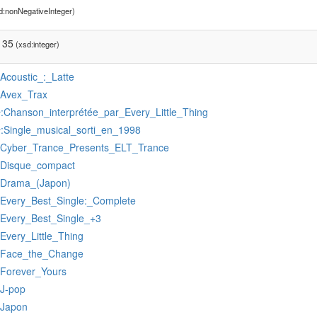
d:nonNegativeInteger)
135
(xsd:integer)
:Acoustic_:_Latte
:Avex_Trax
:Chanson_interprétée_par_Every_Little_Thing
r
:Single_musical_sorti_en_1998
r
:Cyber_Trance_Presents_ELT_Trance
:Disque_compact
:Drama_(Japon)
:Every_Best_Single:_Complete
:Every_Best_Single_+3
:Every_Little_Thing
:Face_the_Change
:Forever_Yours
:J-pop
:Japon