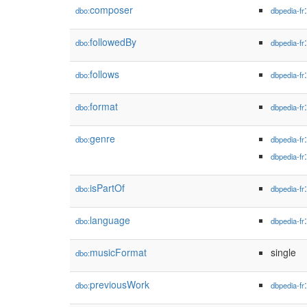
composer
dbo:
dbpedia-fr
followedBy
dbo:
dbpedia-fr
follows
dbo:
dbpedia-fr
format
dbo:
dbpedia-fr
genre
dbo:
dbpedia-fr
dbpedia-fr
isPartOf
dbo:
dbpedia-fr
language
dbo:
dbpedia-fr
musicFormat
single
dbo:
previousWork
dbo:
dbpedia-fr