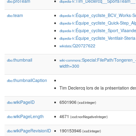
proTeam
:Tim_Declercq__SportsTeam__
dbo:
dbpedia-fr
team
:Équipe_cycliste_BCV_Works-
dbo:
dbpedia-fr
:Équipe_cycliste_Quick-Step_Al
dbpedia-fr
:Équipe_cycliste_Sport_Vlaande
dbpedia-fr
:Équipe_cycliste_Ventilair-Steria
dbpedia-fr
:Q20727622
wikidata
thumbnail
:Special:FilePath/Tongere
dbo:
wiki-commons
width=300
thumbnailCaption
dbo:
Tim Declercq lors de la présentation d
wikiPageID
6501906
dbo:
(xsd:integer)
wikiPageLength
4671
dbo:
(xsd:nonNegativeInteger)
wikiPageRevisionID
190153946
dbo:
(xsd:integer)