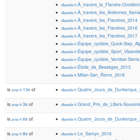
:À_travers_la_Flandre-Occide
dbpedia-fr
:À_travers_les_Ardennes_flam
dbpedia-fr
:À_travers_les_Flandres_2014
dbpedia-fr
:À_travers_les_Flandres_2016
dbpedia-fr
:À_travers_les_Flandres_2017
dbpedia-fr
:Équipe_cycliste_Quick-Step_Al
dbpedia-fr
:Équipe_cycliste_Sport_Vlaande
dbpedia-fr
:Équipe_cycliste_Ventilair-Steria
dbpedia-fr
:Étoile_de_Bessèges_2013
dbpedia-fr
:Milan-San_Remo_2018
dbpedia-fr
is
13e
of
:Quatre_Jours_de_Dunkerque_
prop-fr:
dbpedia-fr
is
3e
of
:Grand_Prix_de_Lillers-Souve
prop-fr:
dbpedia-fr
is
6e
of
:Quatre_Jours_de_Dunkerque_
prop-fr:
dbpedia-fr
is
8e
of
:Le_Samyn_2016
prop-fr:
dbpedia-fr