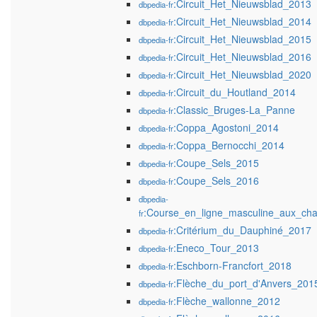
:Circuit_Het_Nieuwsblad_2013
dbpedia-fr
:Circuit_Het_Nieuwsblad_2014
dbpedia-fr
:Circuit_Het_Nieuwsblad_2015
dbpedia-fr
:Circuit_Het_Nieuwsblad_2016
dbpedia-fr
:Circuit_Het_Nieuwsblad_2020
dbpedia-fr
:Circuit_du_Houtland_2014
dbpedia-fr
:Classic_Bruges-La_Panne
dbpedia-fr
:Coppa_Agostoni_2014
dbpedia-fr
:Coppa_Bernocchi_2014
dbpedia-fr
:Coupe_Sels_2015
dbpedia-fr
:Coupe_Sels_2016
dbpedia-fr
dbpedia-
:Course_en_ligne_masculine_aux_ch
fr
:Critérium_du_Dauphiné_2017
dbpedia-fr
:Eneco_Tour_2013
dbpedia-fr
:Eschborn-Francfort_2018
dbpedia-fr
:Flèche_du_port_d'Anvers_201
dbpedia-fr
:Flèche_wallonne_2012
dbpedia-fr