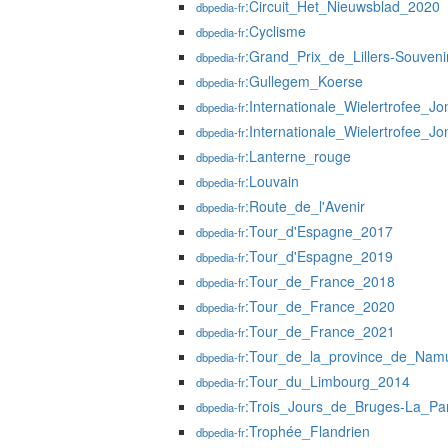
:Circuit_Het_Nieuwsblad_2020
dbpedia-fr
:Cyclisme
dbpedia-fr
:Grand_Prix_de_Lillers-Souve
dbpedia-fr
:Gullegem_Koerse
dbpedia-fr
:Internationale_Wielertrofee
dbpedia-fr
:Internationale_Wielertrofee
dbpedia-fr
:Lanterne_rouge
dbpedia-fr
:Louvain
dbpedia-fr
:Route_de_l'Avenir
dbpedia-fr
:Tour_d'Espagne_2017
dbpedia-fr
:Tour_d'Espagne_2019
dbpedia-fr
:Tour_de_France_2018
dbpedia-fr
:Tour_de_France_2020
dbpedia-fr
:Tour_de_France_2021
dbpedia-fr
:Tour_de_la_province_de_Nam
dbpedia-fr
:Tour_du_Limbourg_2014
dbpedia-fr
:Trois_Jours_de_Bruges-La_P
dbpedia-fr
:Trophée_Flandrien
dbpedia-fr