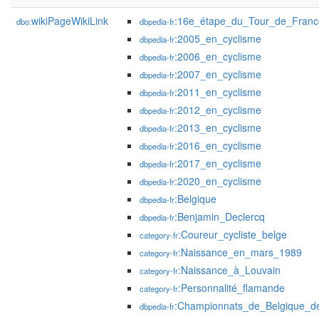
wikiPageWikiLink
:16e_étape_du_Tour_de_Fran
dbo:
dbpedia-fr
:2005_en_cyclisme
dbpedia-fr
:2006_en_cyclisme
dbpedia-fr
:2007_en_cyclisme
dbpedia-fr
:2011_en_cyclisme
dbpedia-fr
:2012_en_cyclisme
dbpedia-fr
:2013_en_cyclisme
dbpedia-fr
:2016_en_cyclisme
dbpedia-fr
:2017_en_cyclisme
dbpedia-fr
:2020_en_cyclisme
dbpedia-fr
:Belgique
dbpedia-fr
:Benjamin_Declercq
dbpedia-fr
:Coureur_cycliste_belge
category-fr
:Naissance_en_mars_1989
category-fr
:Naissance_à_Louvain
category-fr
:Personnalité_flamande
category-fr
:Championnats_de_Belgique_de
dbpedia-fr