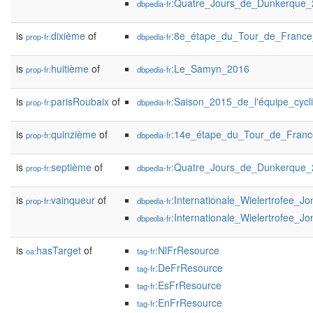
:Quatre_Jours_de_Dunkerque_
dbpedia-fr
is
dixième
of
:8e_étape_du_Tour_de_Franc
prop-fr:
dbpedia-fr
is
huitième
of
:Le_Samyn_2016
prop-fr:
dbpedia-fr
is
parisRoubaix
of
:Saison_2015_de_l'équipe_cycl
prop-fr:
dbpedia-fr
is
quinzième
of
:14e_étape_du_Tour_de_Fran
prop-fr:
dbpedia-fr
is
septième
of
:Quatre_Jours_de_Dunkerque_
prop-fr:
dbpedia-fr
is
vainqueur
of
:Internationale_Wielertrofee
prop-fr:
dbpedia-fr
:Internationale_Wielertrofee
dbpedia-fr
is
hasTarget
of
:NlFrResource
oa:
tag-fr
:DeFrResource
tag-fr
:EsFrResource
tag-fr
:EnFrResource
tag-fr