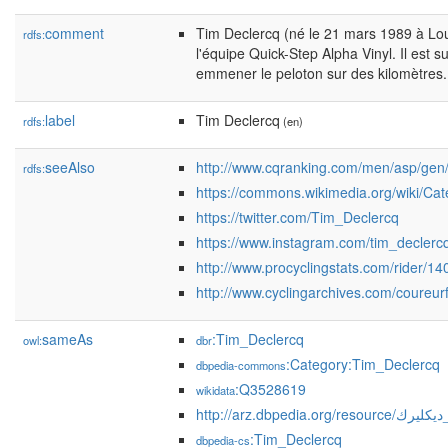
comment
Tim Declercq (né le 21 mars 1989 à Lou
rdfs:
l'équipe Quick-Step Alpha Vinyl. Il est 
emmener le peloton sur des kilomètres.
label
Tim Declercq
rdfs:
(en)
seeAlso
http://www.cqranking.com/men/asp/gen/
rdfs:
https://commons.wikimedia.org/wiki/Ca
https://twitter.com/Tim_Declercq
https://www.instagram.com/tim_declerc
http://www.procyclingstats.com/rider/1
http://www.cyclingarchives.com/coureu
sameAs
:Tim_Declercq
owl:
dbr
:Category:Tim_Declercq
dbpedia-commons
:Q3528619
wikidata
http://arz.dbpedia.org/resource
:Tim_Declercq
dbpedia-cs