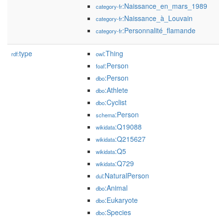
:Naissance_en_mars_1989
category-fr
:Naissance_à_Louvain
category-fr
:Personnalité_flamande
category-fr
type
:Thing
rdf:
owl
:Person
foaf
:Person
dbo
:Athlete
dbo
:Cyclist
dbo
:Person
schema
:Q19088
wikidata
:Q215627
wikidata
:Q5
wikidata
:Q729
wikidata
:NaturalPerson
dul
:Animal
dbo
:Eukaryote
dbo
:Species
dbo