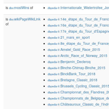
is
mostWins
of
:Internationale_Wielertrofee_
dbo:
dbpedia-fr
is
wikiPageWikiLink
:14e_étape_du_Tour_de_Fran
dbo:
dbpedia-fr
of
:16e_étape_du_Tour_de_Fran
dbpedia-fr
:17e_étape_du_Tour_d'Espagn
dbpedia-fr
:21_mars_en_sport
dbpedia-fr
:8e_étape_du_Tour_de_Franc
dbpedia-fr
:Amstel_Gold_Race_2015
dbpedia-fr
:Arctic_Race_of_Norway_2015
dbpedia-fr
:Benjamin_Declercq
dbpedia-fr
:Binche-Chimay-Binche_2015
dbpedia-fr
:BinckBank_Tour_2018
dbpedia-fr
:Bretagne_Classic_2018
dbpedia-fr
:Brussels_Cycling_Classic_201
dbpedia-fr
:Championnat_des_Flandres_2
dbpedia-fr
:Championnats_de_Belgique_de
dbpedia-fr
:Châteauroux_Classic_de_l'Ind
dbpedia-fr