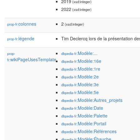
2019
(xsd:integer)
2022
(xsd:integer)
colonnes
2
prop-fr:
(xsd:integer)
légende
Tim Declercq lors de la présentation d
prop-fr:
:Modèle:...
prop-
dbpedia-fr
wikiPageUsesTemplate
fr:
:Modèle:16e
dbpedia-fr
:Modèle:1re
dbpedia-fr
:Modèle:2e
dbpedia-fr
:Modèle:3e
dbpedia-fr
:Modèle:5e
dbpedia-fr
:Modèle:Autres_projets
dbpedia-fr
:Modèle:Date
dbpedia-fr
:Modèle:Palette
dbpedia-fr
:Modèle:Portail
dbpedia-fr
:Modèle:Références
dbpedia-fr
:Modèle:Ébauche
dbpedia-fr