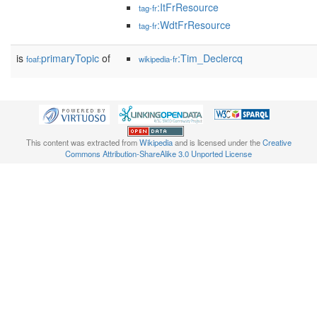
:ItFrResource
tag-fr
:WdtFrResource
tag-fr
is
primaryTopic
of
:Tim_Declercq
foaf:
wikipedia-fr
This content was extracted from
Wikipedia
and is licensed under the
Creative
Commons Attribution-ShareAlike 3.0 Unported License