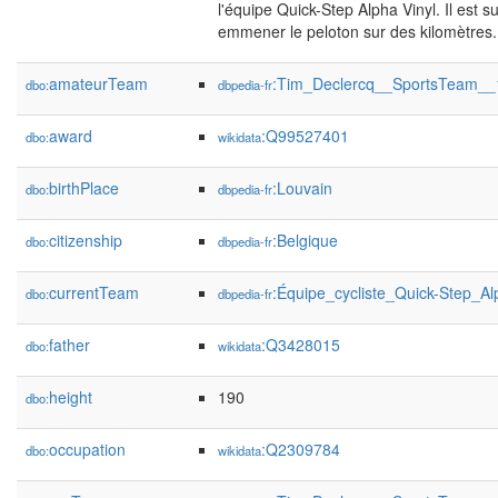
l'équipe Quick-Step Alpha Vinyl. Il est 
emmener le peloton sur des kilomètres.
amateurTeam
:Tim_Declercq__SportsTeam__
dbo:
dbpedia-fr
award
:Q99527401
dbo:
wikidata
birthPlace
:Louvain
dbo:
dbpedia-fr
citizenship
:Belgique
dbo:
dbpedia-fr
currentTeam
:Équipe_cycliste_Quick-Step_Al
dbo:
dbpedia-fr
father
:Q3428015
dbo:
wikidata
height
190
dbo:
occupation
:Q2309784
dbo:
wikidata