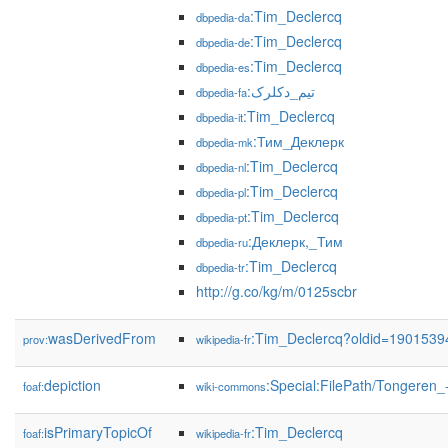
:Tim_Declercq
dbpedia-da
:Tim_Declercq
dbpedia-de
:Tim_Declercq
dbpedia-es
:تیم_دکلرک
dbpedia-fa
:Tim_Declercq
dbpedia-it
:Тим_Деклерк
dbpedia-mk
:Tim_Declercq
dbpedia-nl
:Tim_Declercq
dbpedia-pl
:Tim_Declercq
dbpedia-pt
:Деклерк,_Тим
dbpedia-ru
:Tim_Declercq
dbpedia-tr
http://g.co/kg/m/0125scbr
wasDerivedFrom
:Tim_Declercq?oldid=190153
prov:
wikipedia-fr
depiction
:Special:FilePath/Tongeren
foaf:
wiki-commons
isPrimaryTopicOf
:Tim_Declercq
foaf:
wikipedia-fr