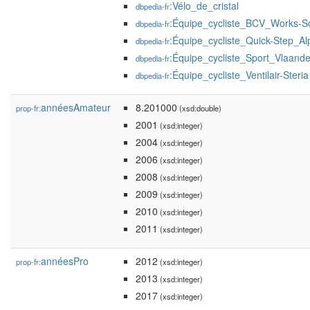
:Vélo_de_cristal
dbpedia-fr
:Équipe_cycliste_BCV_Works-
dbpedia-fr
:Équipe_cycliste_Quick-Step_Al
dbpedia-fr
:Équipe_cycliste_Sport_Vlaande
dbpedia-fr
:Équipe_cycliste_Ventilair-Steria
dbpedia-fr
annéesAmateur
8.201000
prop-fr:
(xsd:double)
2001
(xsd:integer)
2004
(xsd:integer)
2006
(xsd:integer)
2008
(xsd:integer)
2009
(xsd:integer)
2010
(xsd:integer)
2011
(xsd:integer)
annéesPro
2012
prop-fr:
(xsd:integer)
2013
(xsd:integer)
2017
(xsd:integer)