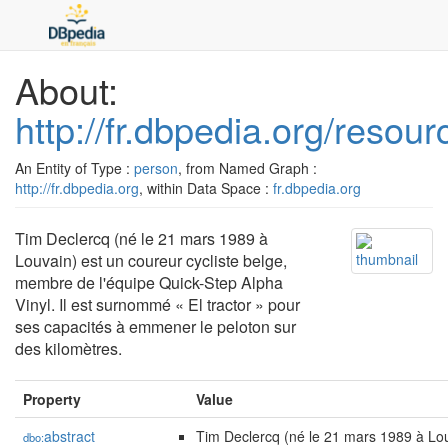
About:
http://fr.dbpedia.org/reso
An Entity of Type :
person
, from Named Graph :
http://fr.dbpedia.org
, within Data Space :
fr.dbpedia.org
Tim Declercq (né le 21 mars 1989 à
Louvain) est un coureur cycliste belge,
membre de l'équipe Quick-Step Alpha
Vinyl. Il est surnommé « El tractor » pour
ses capacités à emmener le peloton sur
des kilomètres.
Property
Value
abstract
Tim Declercq (né le 21 mars 1989 à Lou
dbo: