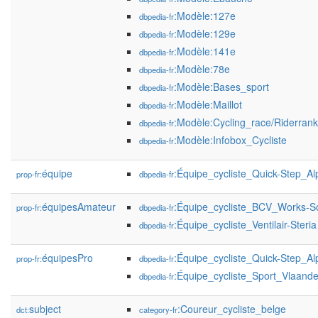
:Modèle:127e
dbpedia-fr
:Modèle:129e
dbpedia-fr
:Modèle:141e
dbpedia-fr
:Modèle:78e
dbpedia-fr
:Modèle:Bases_sport
dbpedia-fr
:Modèle:Maillot
dbpedia-fr
:Modèle:Cycling_race/Riderrank
dbpedia-fr
:Modèle:Infobox_Cycliste
dbpedia-fr
équipe
:Équipe_cycliste_Quick-Step_Al
prop-fr:
dbpedia-fr
équipesAmateur
:Équipe_cycliste_BCV_Works-
prop-fr:
dbpedia-fr
:Équipe_cycliste_Ventilair-Steria
dbpedia-fr
équipesPro
:Équipe_cycliste_Quick-Step_Al
prop-fr:
dbpedia-fr
:Équipe_cycliste_Sport_Vlaande
dbpedia-fr
subject
:Coureur_cycliste_belge
dct:
category-fr