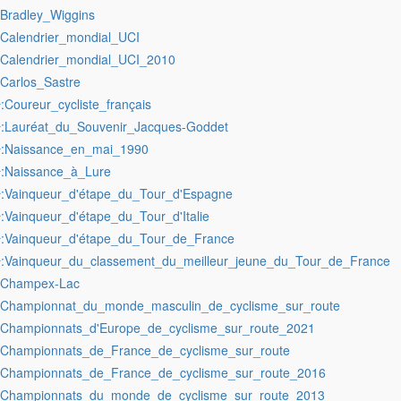
:Bradley_Wiggins
:Calendrier_mondial_UCI
:Calendrier_mondial_UCI_2010
:Carlos_Sastre
:Coureur_cycliste_français
r
:Lauréat_du_Souvenir_Jacques-Goddet
r
:Naissance_en_mai_1990
r
:Naissance_à_Lure
r
:Vainqueur_d'étape_du_Tour_d'Espagne
r
:Vainqueur_d'étape_du_Tour_d'Italie
r
:Vainqueur_d'étape_du_Tour_de_France
r
:Vainqueur_du_classement_du_meilleur_jeune_du_Tour_de_France
r
:Champex-Lac
:Championnat_du_monde_masculin_de_cyclisme_sur_route
:Championnats_d'Europe_de_cyclisme_sur_route_2021
:Championnats_de_France_de_cyclisme_sur_route
:Championnats_de_France_de_cyclisme_sur_route_2016
:Championnats_du_monde_de_cyclisme_sur_route_2013