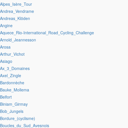
:Alpes_Isère_Tour
:Andrea_Vendrame
:Andreas_Klöden
:Angine
:Aquece_Rio-International_Road_Cycling_Challenge
:Arnold_Jeannesson
:Arosa
:Arthur_Vichot
:Asiago
:Ax_3_Domaines
:Axel_Zingle
:Bardonnèche
:Bauke_Mollema
:Belfort
:Biniam_Girmay
:Bob_Jungels
:Bordure_(cyclisme)
:Boucles_du_Sud_Avesnois