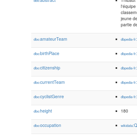
abstract
Thibaut 
dbo:
l'équipe
classeme
jeune de
partie d
amateurTeam
dbo:
dbpedia-fr
birthPlace
dbo:
dbpedia-fr
citizenship
dbo:
dbpedia-fr
currentTeam
dbo:
dbpedia-fr
cyclistGenre
dbo:
dbpedia-fr
height
180
dbo:
occupation
:
dbo:
wikidata