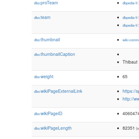
proTeam
dbo:
dbpedia-fr
team
dbo:
dbpedia-fr
dbpedia-fr
thumbnail
dbo:
wiki-comm
thumbnailCaption
dbo:
Thibaut 
weight
65
dbo:
wikiPageExternalLink
https://
dbo:
http://w
wikiPageID
406047
dbo:
wikiPageLength
82351
dbo:
(x