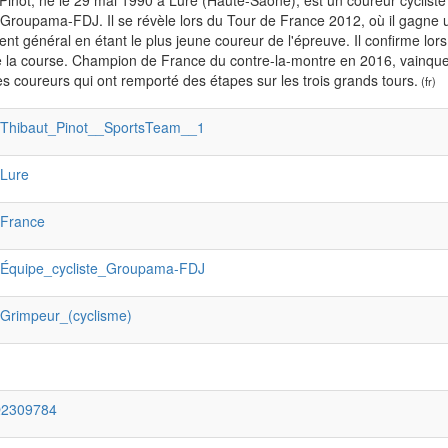
Pinot, né le 29 mai 1990 à Lure (Haute-Saône), est un coureur cyclist
 Groupama-FDJ. Il se révèle lors du Tour de France 2012, où il gagne u
nt général en étant le plus jeune coureur de l'épreuve. Il confirme lors
 la course. Champion de France du contre-la-montre en 2016, vainque
es coureurs qui ont remporté des étapes sur les trois grands tours.
(fr)
:Thibaut_Pinot__SportsTeam__1
:Lure
:France
:Équipe_cycliste_Groupama-FDJ
:Grimpeur_(cyclisme)
Q2309784