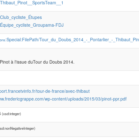
:Thibaut_Pinot__SportsTeam__1
:Club_cycliste_Étupes
:Équipe_cycliste_Groupama-FDJ
:Special:FilePath/Tour_du_Doubs_2014_-_Pontarlier_-_Thibaut_Pin
ons
Pinot à l'issue duTour du Doubs 2014.
sport.francetvinfo.fr/tour-de-france/avec-thibaut
ww.fredericgrappe.com/wp-content/uploads/2015/03/pinot-ppr.pdf
4
(xsd:integer)
sd:nonNegativeInteger)