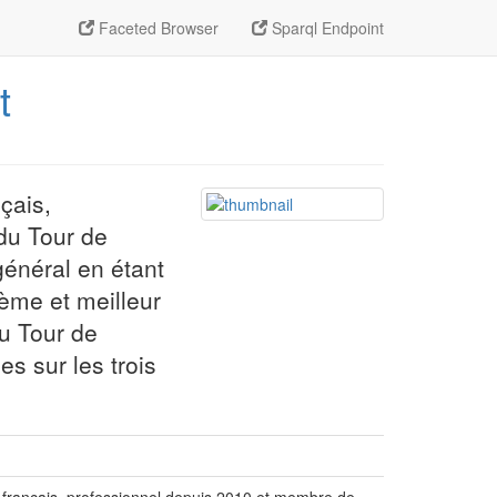
Faceted Browser
Sparql Endpoint
t
çais,
du Tour de
général en étant
ième et meilleur
u Tour de
s sur les trois