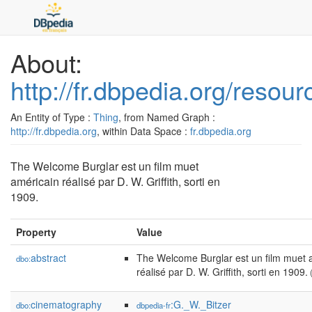
About:
http://fr.dbpedia.org/res
An Entity of Type :
Thing
, from Named Graph :
http://fr.dbpedia.org
, within Data Space :
fr.dbpedia.org
The Welcome Burglar est un film muet
américain réalisé par D. W. Griffith, sorti en
1909.
Property
Value
abstract
The Welcome Burglar est un film muet 
dbo:
réalisé par D. W. Griffith, sorti en 1909.
(
cinematography
:G._W._Bitzer
dbo:
dbpedia-fr