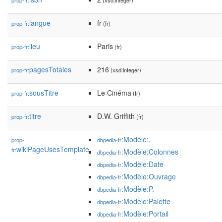
prop-fr:
(xsd:integer)
langue
fr
prop-fr:
(fr)
lieu
Paris
prop-fr:
(fr)
pagesTotales
216
prop-fr:
(xsd:integer)
sousTitre
Le Cinéma
prop-fr:
(fr)
titre
D.W. Griffith
prop-fr:
(fr)
:Modèle:,
prop-
dbpedia-fr
wikiPageUsesTemplate
fr:
:Modèle:Colonnes
dbpedia-fr
:Modèle:Date
dbpedia-fr
:Modèle:Ouvrage
dbpedia-fr
:Modèle:P.
dbpedia-fr
:Modèle:Palette
dbpedia-fr
:Modèle:Portail
dbpedia-fr