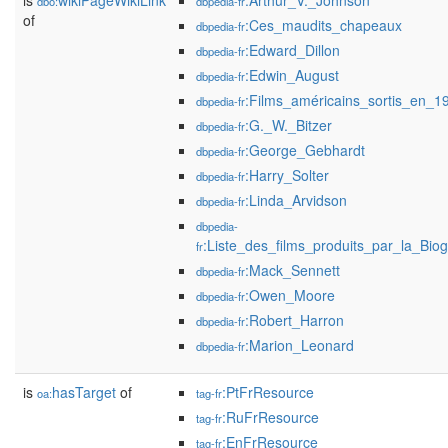
is
wikiPageWikiLink
:Arthur_V._Johnson
dbo:
dbpedia-fr
of
:Ces_maudits_chapeaux
dbpedia-fr
:Edward_Dillon
dbpedia-fr
:Edwin_August
dbpedia-fr
:Films_américains_sortis_en_1
dbpedia-fr
:G._W._Bitzer
dbpedia-fr
:George_Gebhardt
dbpedia-fr
:Harry_Solter
dbpedia-fr
:Linda_Arvidson
dbpedia-fr
dbpedia-
:Liste_des_films_produits_par_la_Bi
fr
:Mack_Sennett
dbpedia-fr
:Owen_Moore
dbpedia-fr
:Robert_Harron
dbpedia-fr
:Marion_Leonard
dbpedia-fr
is
hasTarget
of
:PtFrResource
oa:
tag-fr
:RuFrResource
tag-fr
:EnFrResource
tag-fr