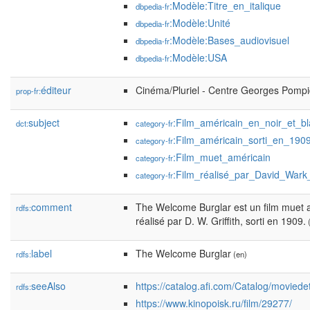
:Modèle:Titre_en_italique
dbpedia-fr
:Modèle:Unité
dbpedia-fr
:Modèle:Bases_audiovisuel
dbpedia-fr
:Modèle:USA
dbpedia-fr
éditeur
Cinéma/Pluriel - Centre Georges Pomp
prop-fr:
subject
:Film_américain_en_noir_et_b
dct:
category-fr
:Film_américain_sorti_en_190
category-fr
:Film_muet_américain
category-fr
:Film_réalisé_par_David_Wark_G
category-fr
comment
The Welcome Burglar est un film muet 
rdfs:
réalisé par D. W. Griffith, sorti en 1909.
(
label
The Welcome Burglar
rdfs:
(en)
seeAlso
https://catalog.afi.com/Catalog/moviede
rdfs:
https://www.kinopoisk.ru/film/29277/