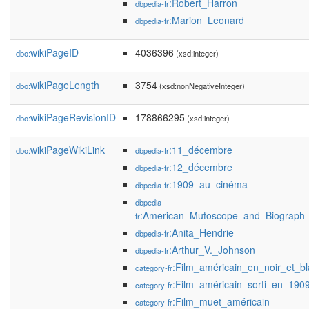
:Robert_Harron
dbpedia-fr
:Marion_Leonard
dbpedia-fr
wikiPageID
4036396
dbo:
(xsd:integer)
wikiPageLength
3754
dbo:
(xsd:nonNegativeInteger)
wikiPageRevisionID
178866295
dbo:
(xsd:integer)
wikiPageWikiLink
:11_décembre
dbo:
dbpedia-fr
:12_décembre
dbpedia-fr
:1909_au_cinéma
dbpedia-fr
dbpedia-
:American_Mutoscope_and_Biograp
fr
:Anita_Hendrie
dbpedia-fr
:Arthur_V._Johnson
dbpedia-fr
:Film_américain_en_noir_et_b
category-fr
:Film_américain_sorti_en_190
category-fr
:Film_muet_américain
category-fr