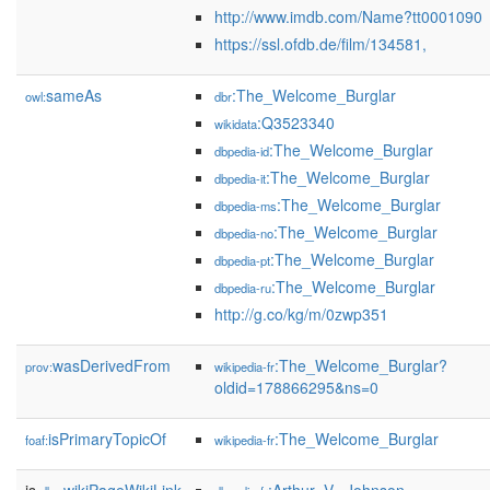
http://www.imdb.com/Name?tt0001090
https://ssl.ofdb.de/film/134581,
sameAs
:The_Welcome_Burglar
owl:
dbr
:Q3523340
wikidata
:The_Welcome_Burglar
dbpedia-id
:The_Welcome_Burglar
dbpedia-it
:The_Welcome_Burglar
dbpedia-ms
:The_Welcome_Burglar
dbpedia-no
:The_Welcome_Burglar
dbpedia-pt
:The_Welcome_Burglar
dbpedia-ru
http://g.co/kg/m/0zwp351
wasDerivedFrom
:The_Welcome_Burglar?
prov:
wikipedia-fr
oldid=178866295&ns=0
isPrimaryTopicOf
:The_Welcome_Burglar
foaf:
wikipedia-fr