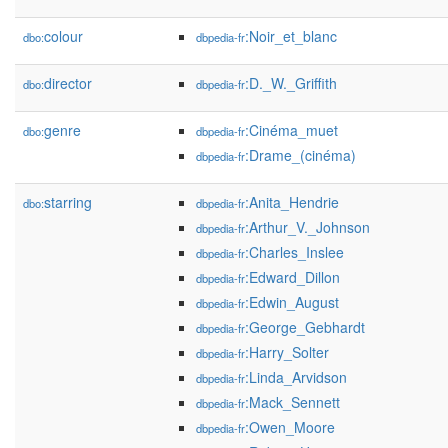
colour
:Noir_et_blanc
dbo:
dbpedia-fr
director
:D._W._Griffith
dbo:
dbpedia-fr
genre
:Cinéma_muet
dbo:
dbpedia-fr
:Drame_(cinéma)
dbpedia-fr
starring
:Anita_Hendrie
dbo:
dbpedia-fr
:Arthur_V._Johnson
dbpedia-fr
:Charles_Inslee
dbpedia-fr
:Edward_Dillon
dbpedia-fr
:Edwin_August
dbpedia-fr
:George_Gebhardt
dbpedia-fr
:Harry_Solter
dbpedia-fr
:Linda_Arvidson
dbpedia-fr
:Mack_Sennett
dbpedia-fr
:Owen_Moore
dbpedia-fr