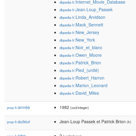
:Internet_Movie_Database
dbpedia-fr
:Jean-Loup_Passek
dbpedia-fr
:Linda_Arvidson
dbpedia-fr
:Mack_Sennett
dbpedia-fr
:New_Jersey
dbpedia-fr
:New_York
dbpedia-fr
:Noir_et_blanc
dbpedia-fr
:Owen_Moore
dbpedia-fr
:Patrick_Brion
dbpedia-fr
:Pied_(unité)
dbpedia-fr
:Robert_Harron
dbpedia-fr
:Marion_Leonard
dbpedia-fr
:David_Miles
dbpedia-fr
année
1982
prop-fr:
(xsd:integer)
auteur
Jean-Loup Passek et Patrick Brion
prop-fr:
(fr)
isbn
2