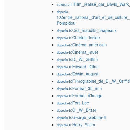
:Film_réalisé_par_David_Wark_G
category-fr
dbpedia-
:Centre_national_d'art_et_de_culture
fr
Pompidou
:Ces_maudits_chapeaux
dbpedia-fr
:Charles_Inslee
dbpedia-fr
:Cinéma_américain
dbpedia-fr
:Cinéma_muet
dbpedia-fr
:D._W._Griffith
dbpedia-fr
:Edward_Dillon
dbpedia-fr
:Edwin_August
dbpedia-fr
:Filmographie_de_D._W._Griffit
dbpedia-fr
:Format_35_mm
dbpedia-fr
:Format_d'image
dbpedia-fr
:Fort_Lee
dbpedia-fr
:G._W._Bitzer
dbpedia-fr
:George_Gebhardt
dbpedia-fr
:Harry_Solter
dbpedia-fr