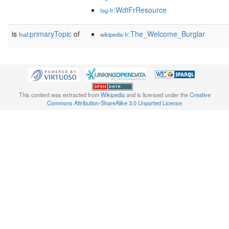
:WdtFrResource
tag-fr
is
primaryTopic
of
:The_Welcome_Burglar
foaf:
wikipedia-fr
This content was extracted from
Wikipedia
and is licensed under the
Creative
Commons Attribution-ShareAlike 3.0 Unported License