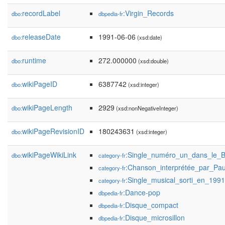
recordLabel
:Virgin_Records
dbo:
dbpedia-fr
releaseDate
1991-06-06
dbo:
(xsd:date)
runtime
272.000000
dbo:
(xsd:double)
wikiPageID
6387742
dbo:
(xsd:integer)
wikiPageLength
2929
dbo:
(xsd:nonNegativeInteger)
wikiPageRevisionID
180243631
dbo:
(xsd:integer)
wikiPageWikiLink
:Single_numéro_un_dans_le_B
dbo:
category-fr
:Chanson_interprétée_par_Pa
category-fr
:Single_musical_sorti_en_1991
category-fr
:Dance-pop
dbpedia-fr
:Disque_compact
dbpedia-fr
:Disque_microsillon
dbpedia-fr