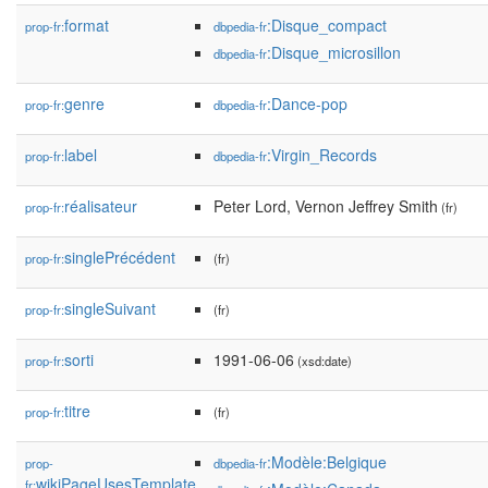
format
:Disque_compact
prop-fr:
dbpedia-fr
:Disque_microsillon
dbpedia-fr
genre
:Dance-pop
prop-fr:
dbpedia-fr
label
:Virgin_Records
prop-fr:
dbpedia-fr
réalisateur
Peter Lord, Vernon Jeffrey Smith
prop-fr:
(fr)
singlePrécédent
prop-fr:
(fr)
singleSuivant
prop-fr:
(fr)
sorti
1991-06-06
prop-fr:
(xsd:date)
titre
prop-fr:
(fr)
:Modèle:Belgique
prop-
dbpedia-fr
wikiPageUsesTemplate
fr: