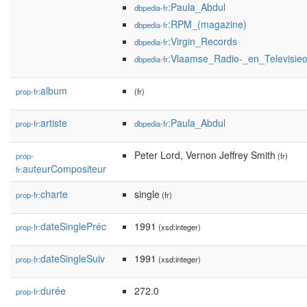
:Paula_Abdul
dbpedia-fr
:RPM_(magazine)
dbpedia-fr
:Virgin_Records
dbpedia-fr
:Vlaamse_Radio-_en_Televisieo
dbpedia-fr
album
prop-fr:
(fr)
artiste
:Paula_Abdul
prop-fr:
dbpedia-fr
Peter Lord, Vernon Jeffrey Smith
prop-
(fr)
auteurCompositeur
fr:
charte
single
prop-fr:
(fr)
dateSinglePréc
1991
prop-fr:
(xsd:integer)
dateSingleSuiv
1991
prop-fr:
(xsd:integer)
durée
272.0
prop-fr: