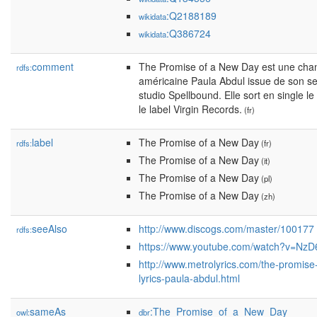
:Q2188189
wikidata
:Q386724
wikidata
comment
The Promise of a New Day est une chans
rdfs:
américaine Paula Abdul issue de son 
studio Spellbound. Elle sort en single le
le label Virgin Records.
(fr)
label
The Promise of a New Day
rdfs:
(fr)
The Promise of a New Day
(it)
The Promise of a New Day
(pl)
The Promise of a New Day
(zh)
seeAlso
http://www.discogs.com/master/100177
rdfs:
https://www.youtube.com/watch?v=N
http://www.metrolyrics.com/the-promise
lyrics-paula-abdul.html
sameAs
:The_Promise_of_a_New_Day
owl:
dbr