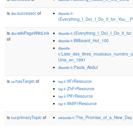
is
successor
of
:
dbo:
dbpedia-fr
(Everything_I_Do)_I_Do_It_for_You__
is
wikiPageWikiLink
:(Everything_I_Do)_I_Do_It_for
dbo:
dbpedia-fr
of
:Billboard_Hot_100
dbpedia-fr
dbpedia-
:Liste_des_titres_musicaux_numéro_u
fr
Unis_en_1991
:Paula_Abdul
dbpedia-fr
is
hasTarget
of
:ItFrResource
oa:
tag-fr
:ZhFrResource
tag-fr
:PlFrResource
tag-fr
:WdtFrResource
tag-fr
is
primaryTopic
of
:The_Promise_of_a_New_Day
foaf:
wikipedia-fr