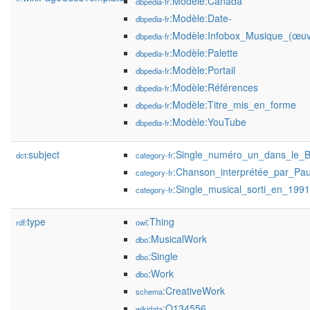
:Modèle:Canada
dbpedia-fr
:Modèle:Date-
dbpedia-fr
:Modèle:Infobox_Musique_(œuv
dbpedia-fr
:Modèle:Palette
dbpedia-fr
:Modèle:Portail
dbpedia-fr
:Modèle:Références
dbpedia-fr
:Modèle:Titre_mis_en_forme
dbpedia-fr
:Modèle:YouTube
dbpedia-fr
subject
:Single_numéro_un_dans_le_B
dct:
category-fr
:Chanson_interprétée_par_Pa
category-fr
:Single_musical_sorti_en_1991
category-fr
type
:Thing
rdf:
owl
:MusicalWork
dbo
:Single
dbo
:Work
dbo
:CreativeWork
schema
:Q134556
wikidata