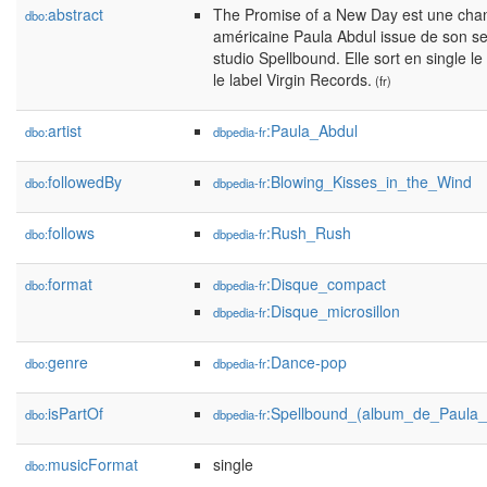
abstract
The Promise of a New Day est une chans
dbo:
américaine Paula Abdul issue de son 
studio Spellbound. Elle sort en single le
le label Virgin Records.
(fr)
artist
:Paula_Abdul
dbo:
dbpedia-fr
followedBy
:Blowing_Kisses_in_the_Wind
dbo:
dbpedia-fr
follows
:Rush_Rush
dbo:
dbpedia-fr
format
:Disque_compact
dbo:
dbpedia-fr
:Disque_microsillon
dbpedia-fr
genre
:Dance-pop
dbo:
dbpedia-fr
isPartOf
:Spellbound_(album_de_Paula_
dbo:
dbpedia-fr
musicFormat
single
dbo: