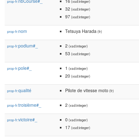
nbCourse#_
16
prop-fr:
(xsd:integer)
32
(xsd:integer)
97
(xsd:integer)
nom
Tetsuya Harada
prop-fr:
(fr)
podium#_
2
prop-fr:
(xsd:integer)
53
(xsd:integer)
pole#_
1
prop-fr:
(xsd:integer)
20
(xsd:integer)
qualité
Pilote de vitesse moto
prop-fr:
(fr)
troisième#_
2
prop-fr:
(xsd:integer)
victoire#_
0
prop-fr:
(xsd:integer)
17
(xsd:integer)