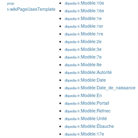
:Modèle:10e
prop-
dbpedia-fr
wikiPageUsesTemplate
fr:
:Modèle:16e
dbpedia-fr
:Modèle:1e
dbpedia-fr
:Modèle:1er
dbpedia-fr
:Modèle:1re
dbpedia-fr
:Modèle:2e
dbpedia-fr
:Modèle:3e
dbpedia-fr
:Modèle:7e
dbpedia-fr
:Modèle:8e
dbpedia-fr
:Modèle:Autorité
dbpedia-fr
:Modèle:Date
dbpedia-fr
:Modèle:Date_de_naissance
dbpedia-fr
:Modèle:En
dbpedia-fr
:Modèle:Portail
dbpedia-fr
:Modèle:Refnec
dbpedia-fr
:Modèle:Unité
dbpedia-fr
:Modèle:Ébauche
dbpedia-fr
:Modèle:17e
dbpedia-fr