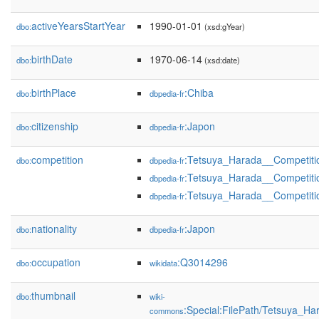
activeYearsStartYear
1990-01-01
dbo:
(xsd:gYear)
birthDate
1970-06-14
dbo:
(xsd:date)
birthPlace
:Chiba
dbo:
dbpedia-fr
citizenship
:Japon
dbo:
dbpedia-fr
competition
:Tetsuya_Harada__Competiti
dbo:
dbpedia-fr
:Tetsuya_Harada__Competiti
dbpedia-fr
:Tetsuya_Harada__Competiti
dbpedia-fr
nationality
:Japon
dbo:
dbpedia-fr
occupation
:Q3014296
dbo:
wikidata
thumbnail
dbo:
wiki-
:Special:FilePath/Tetsuya_
commons