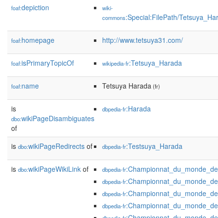
depiction
foaf:
wiki-
:Special:FilePath/Tetsuya_
commons
homepage
http://www.tetsuya31.com/
foaf:
isPrimaryTopicOf
:Tetsuya_Harada
foaf:
wikipedia-fr
name
Tetsuya Harada
foaf:
(fr)
is
:Harada
dbpedia-fr
wikiPageDisambiguates
dbo:
of
is
wikiPageRedirects
of
:Testsuya_Harada
dbo:
dbpedia-fr
is
wikiPageWikiLink
of
:Championnat_du_monde_de
dbo:
dbpedia-fr
:Championnat_du_monde_de
dbpedia-fr
:Championnat_du_monde_de
dbpedia-fr
:Championnat_du_monde_de
dbpedia-fr
:Championnat_du_monde_de