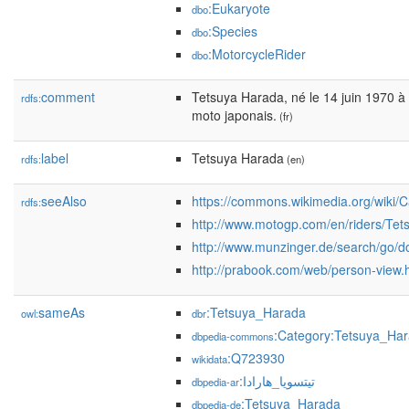
:Eukaryote
dbo
:Species
dbo
:MotorcycleRider
dbo
comment
Tetsuya Harada, né le 14 juin 1970 à 
rdfs:
moto japonais.
(fr)
label
Tetsuya Harada
rdfs:
(en)
seeAlso
https://commons.wikimedia.org/wiki/
rdfs:
http://www.motogp.com/en/riders/Te
http://www.munzinger.de/search/go/
http://prabook.com/web/person-view.
sameAs
:Tetsuya_Harada
owl:
dbr
:Category:Tetsuya_Ha
dbpedia-commons
:Q723930
wikidata
:تيتسويا_هارادا
dbpedia-ar
:Tetsuya_Harada
dbpedia-de