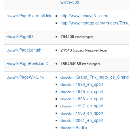
width=300
wikiPageExternalLink
http://www.tetsuya31.com/
dbo:
http://www.motogp.com/fr/riders/Tet
wikiPageID
794409
dbo:
(xsd:integer)
wikiPageLength
24548
dbo:
(xsd:nonNegativeInteger)
wikiPageRevisionID
185454088
dbo:
(xsd:integer)
wikiPageWikiLink
:Grand_Prix_moto_de_Grand
dbo:
dbpedia-fr
:1993_en_sport
dbpedia-fr
:1995_en_sport
dbpedia-fr
:1996_en_sport
dbpedia-fr
:1997_en_sport
dbpedia-fr
:1998_en_sport
dbpedia-fr
:2001_en_sport
dbpedia-fr
:Aprilia
dbpedia-fr