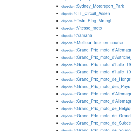
:Sydney_Motorsport_Park
dbpedia-fr
:TT_Circuit_Assen
dbpedia-fr
:Twin_Ring_Motegi
dbpedia-fr
:Vitesse_moto
dbpedia-fr
:Yamaha
dbpedia-fr
:Meilleur_tour_en_course
dbpedia-fr
:Grand_Prix_moto_d'Allema
dbpedia-fr
:Grand_Prix_moto_d'Autrich
dbpedia-fr
:Grand_Prix_moto_d'Italie_1
dbpedia-fr
:Grand_Prix_moto_d'Italie_1
dbpedia-fr
:Grand_Prix_moto_de_Hongr
dbpedia-fr
:Grand_Prix_moto_des_Pays
dbpedia-fr
:Grand_Prix_moto_d'Allema
dbpedia-fr
:Grand_Prix_moto_d'Allema
dbpedia-fr
:Grand_Prix_moto_de_Belgi
dbpedia-fr
:Grand_Prix_moto_de_Grand
dbpedia-fr
:Grand_Prix_moto_de_Suèd
dbpedia-fr
:Grand_Prix_moto_de_Yougo
dbpedia-fr