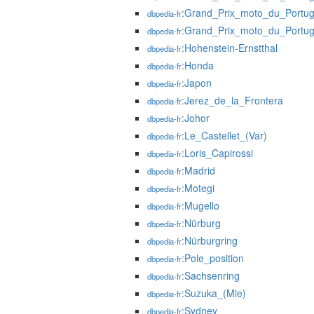
:Grand_Prix_moto_du_Portu
dbpedia-fr
:Grand_Prix_moto_du_Portu
dbpedia-fr
:Hohenstein-Ernstthal
dbpedia-fr
:Honda
dbpedia-fr
:Japon
dbpedia-fr
:Jerez_de_la_Frontera
dbpedia-fr
:Johor
dbpedia-fr
:Le_Castellet_(Var)
dbpedia-fr
:Loris_Capirossi
dbpedia-fr
:Madrid
dbpedia-fr
:Motegi
dbpedia-fr
:Mugello
dbpedia-fr
:Nürburg
dbpedia-fr
:Nürburgring
dbpedia-fr
:Pole_position
dbpedia-fr
:Sachsenring
dbpedia-fr
:Suzuka_(Mie)
dbpedia-fr
:Sydney
dbpedia-fr