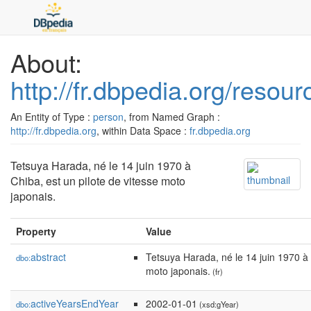
About:
http://fr.dbpedia.org/reso
An Entity of Type :
person
, from Named Graph :
http://fr.dbpedia.org
, within Data Space :
fr.dbpedia.org
Tetsuya Harada, né le 14 juin 1970 à
Chiba, est un pilote de vitesse moto
japonais.
Property
Value
abstract
Tetsuya Harada, né le 14 juin 1970 à 
dbo:
moto japonais.
(fr)
activeYearsEndYear
2002-01-01
dbo:
(xsd:gYear)