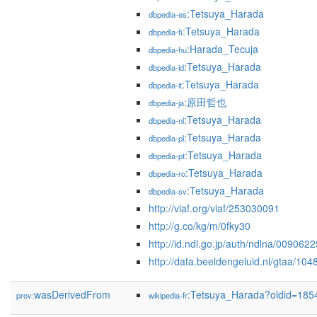
:Tetsuya_Harada
dbpedia-es
:Tetsuya_Harada
dbpedia-fi
:Harada_Tecuja
dbpedia-hu
:Tetsuya_Harada
dbpedia-id
:Tetsuya_Harada
dbpedia-it
:原田哲也
dbpedia-ja
:Tetsuya_Harada
dbpedia-nl
:Tetsuya_Harada
dbpedia-pl
:Tetsuya_Harada
dbpedia-pt
:Tetsuya_Harada
dbpedia-ro
:Tetsuya_Harada
dbpedia-sv
http://viaf.org/viaf/253030091
http://g.co/kg/m/0fky30
http://id.ndl.go.jp/auth/ndlna/0090622
http://data.beeldengeluid.nl/gtaa/104
wasDerivedFrom
:Tetsuya_Harada?oldid=18
prov:
wikipedia-fr