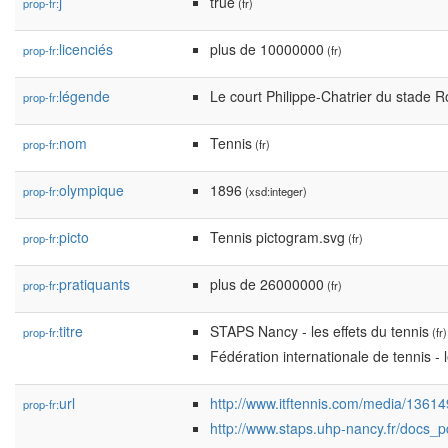
j
true
prop-fr:
(fr)
licenciés
plus de 10000000
prop-fr:
(fr)
légende
Le court Philippe-Chatrier du stade R
prop-fr:
nom
Tennis
prop-fr:
(fr)
olympique
1896
prop-fr:
(xsd:integer)
picto
Tennis pictogram.svg
prop-fr:
(fr)
pratiquants
plus de 26000000
prop-fr:
(fr)
titre
STAPS Nancy - les effets du tennis
prop-fr:
(fr)
Fédération internationale de tennis - 
url
http://www.itftennis.com/media/1361
prop-fr:
http://www.staps.uhp-nancy.fr/docs_pd