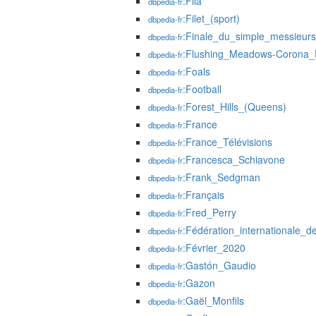
:Fila
dbpedia-fr
:Filet_(sport)
dbpedia-fr
:Finale_du_simple_messieu
dbpedia-fr
:Flushing_Meadows-Corona_
dbpedia-fr
:Foals
dbpedia-fr
:Football
dbpedia-fr
:Forest_Hills_(Queens)
dbpedia-fr
:France
dbpedia-fr
:France_Télévisions
dbpedia-fr
:Francesca_Schiavone
dbpedia-fr
:Frank_Sedgman
dbpedia-fr
:Français
dbpedia-fr
:Fred_Perry
dbpedia-fr
:Fédération_internationale_d
dbpedia-fr
:Février_2020
dbpedia-fr
:Gastón_Gaudio
dbpedia-fr
:Gazon
dbpedia-fr
:Gaël_Monfils
dbpedia-fr