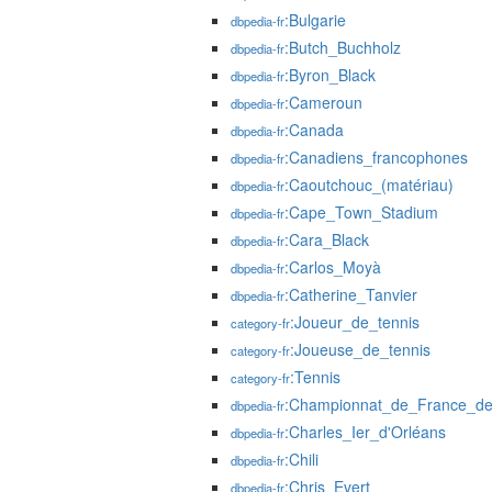
:Bulgarie
dbpedia-fr
:Butch_Buchholz
dbpedia-fr
:Byron_Black
dbpedia-fr
:Cameroun
dbpedia-fr
:Canada
dbpedia-fr
:Canadiens_francophones
dbpedia-fr
:Caoutchouc_(matériau)
dbpedia-fr
:Cape_Town_Stadium
dbpedia-fr
:Cara_Black
dbpedia-fr
:Carlos_Moyà
dbpedia-fr
:Catherine_Tanvier
dbpedia-fr
:Joueur_de_tennis
category-fr
:Joueuse_de_tennis
category-fr
:Tennis
category-fr
:Championnat_de_France_de_
dbpedia-fr
:Charles_Ier_d'Orléans
dbpedia-fr
:Chili
dbpedia-fr
:Chris_Evert
dbpedia-fr