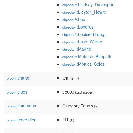
:Lindsay_Davenport
dbpedia-fr
:Lleyton_Hewitt
dbpedia-fr
:Lob
dbpedia-fr
:Londres
dbpedia-fr
:Louise_Brough
dbpedia-fr
:Luke_Wilson
dbpedia-fr
:Madrid
dbpedia-fr
:Mahesh_Bhupathi
dbpedia-fr
:Monica_Seles
dbpedia-fr
charte
tennis
prop-fr:
(fr)
clubs
38000
prop-fr:
(xsd:integer)
commons
Category:Tennis
prop-fr:
(fr)
fédération
FIT
prop-fr:
(fr)