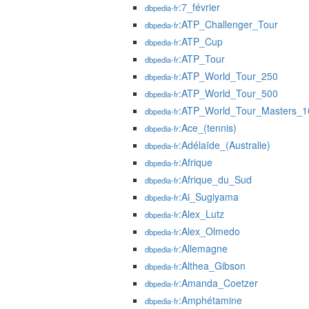
:7_février
dbpedia-fr
:ATP_Challenger_Tour
dbpedia-fr
:ATP_Cup
dbpedia-fr
:ATP_Tour
dbpedia-fr
:ATP_World_Tour_250
dbpedia-fr
:ATP_World_Tour_500
dbpedia-fr
:ATP_World_Tour_Masters_1
dbpedia-fr
:Ace_(tennis)
dbpedia-fr
:Adélaïde_(Australie)
dbpedia-fr
:Afrique
dbpedia-fr
:Afrique_du_Sud
dbpedia-fr
:Ai_Sugiyama
dbpedia-fr
:Alex_Lutz
dbpedia-fr
:Alex_Olmedo
dbpedia-fr
:Allemagne
dbpedia-fr
:Althea_Gibson
dbpedia-fr
:Amanda_Coetzer
dbpedia-fr
:Amphétamine
dbpedia-fr