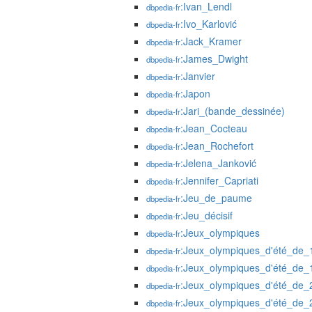
:Ivan_Lendl
dbpedia-fr
:Ivo_Karlović
dbpedia-fr
:Jack_Kramer
dbpedia-fr
:James_Dwight
dbpedia-fr
:Janvier
dbpedia-fr
:Japon
dbpedia-fr
:Jari_(bande_dessinée)
dbpedia-fr
:Jean_Cocteau
dbpedia-fr
:Jean_Rochefort
dbpedia-fr
:Jelena_Janković
dbpedia-fr
:Jennifer_Capriati
dbpedia-fr
:Jeu_de_paume
dbpedia-fr
:Jeu_décisif
dbpedia-fr
:Jeux_olympiques
dbpedia-fr
:Jeux_olympiques_d'été_de_
dbpedia-fr
:Jeux_olympiques_d'été_de_
dbpedia-fr
:Jeux_olympiques_d'été_de_
dbpedia-fr
:Jeux_olympiques_d'été_de_
dbpedia-fr