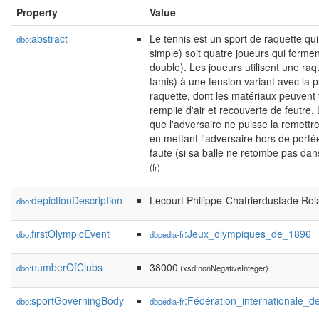
Property
Value
abstract
Le tennis est un sport de raquette qu
dbo:
simple) soit quatre joueurs qui forme
double). Les joueurs utilisent une ra
tamis) à une tension variant avec la pu
raquette, dont les matériaux peuvent 
remplie d'air et recouverte de feutre. 
que l'adversaire ne puisse la remettre
en mettant l'adversaire hors de portée
faute (si sa balle ne retombe pas dans 
(fr)
depictionDescription
Lecourt Philippe-Chatrierdustade Ro
dbo:
firstOlympicEvent
:Jeux_olympiques_de_1896
dbo:
dbpedia-fr
numberOfClubs
38000
dbo:
(xsd:nonNegativeInteger)
sportGoverningBody
:Fédération_internationale_d
dbo:
dbpedia-fr