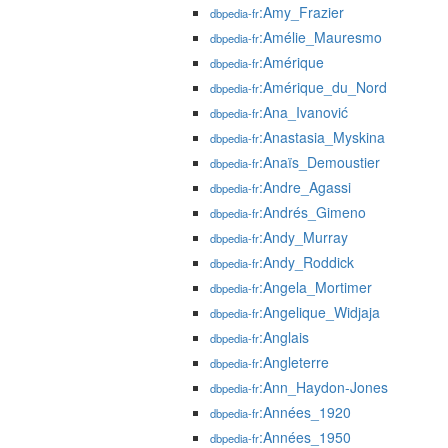
:Amy_Frazier
dbpedia-fr
:Amélie_Mauresmo
dbpedia-fr
:Amérique
dbpedia-fr
:Amérique_du_Nord
dbpedia-fr
:Ana_Ivanović
dbpedia-fr
:Anastasia_Myskina
dbpedia-fr
:Anaïs_Demoustier
dbpedia-fr
:Andre_Agassi
dbpedia-fr
:Andrés_Gimeno
dbpedia-fr
:Andy_Murray
dbpedia-fr
:Andy_Roddick
dbpedia-fr
:Angela_Mortimer
dbpedia-fr
:Angelique_Widjaja
dbpedia-fr
:Anglais
dbpedia-fr
:Angleterre
dbpedia-fr
:Ann_Haydon-Jones
dbpedia-fr
:Années_1920
dbpedia-fr
:Années_1950
dbpedia-fr