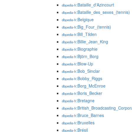
:Bataille_d'Azincourt
dbpedia-fr
:Bataille_des_sexes_(tennis)
dbpedia-fr
:Belgique
dbpedia-fr
:Big_Four_(tennis)
dbpedia-fr
:Bill_Tilden
dbpedia-fr
:Billie_Jean_King
dbpedia-fr
:Biographie
dbpedia-fr
:Björn_Borg
dbpedia-fr
:Blow-Up
dbpedia-fr
:Bob_Sinclar
dbpedia-fr
:Bobby_Riggs
dbpedia-fr
:Borg_McEnroe
dbpedia-fr
:Boris_Becker
dbpedia-fr
:Bretagne
dbpedia-fr
:British_Broadcasting_Corpor
dbpedia-fr
:Bruce_Barnes
dbpedia-fr
:Bruxelles
dbpedia-fr
:Brésil
dbpedia-fr