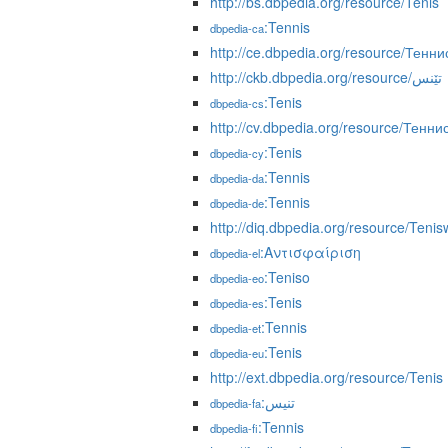
http://bs.dbpedia.org/resource/Tenis
:Tennis
dbpedia-ca
http://ce.dbpedia.org/resource/Тенни
http://ckb.dbpedia.org/resource/تێنس
:Tenis
dbpedia-cs
http://cv.dbpedia.org/resource/Тенни
:Tenis
dbpedia-cy
:Tennis
dbpedia-da
:Tennis
dbpedia-de
http://diq.dbpedia.org/resource/Teni
:Αντισφαίριση
dbpedia-el
:Teniso
dbpedia-eo
:Tenis
dbpedia-es
:Tennis
dbpedia-et
:Tenis
dbpedia-eu
http://ext.dbpedia.org/resource/Tenis
:تنیس
dbpedia-fa
:Tennis
dbpedia-fi