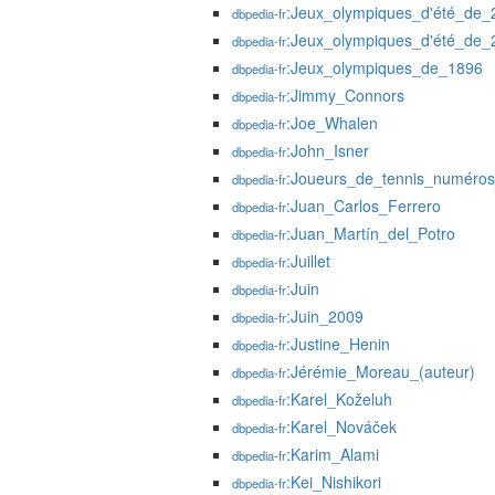
:Jeux_olympiques_d'été_de_
dbpedia-fr
:Jeux_olympiques_d'été_de_
dbpedia-fr
:Jeux_olympiques_de_1896
dbpedia-fr
:Jimmy_Connors
dbpedia-fr
:Joe_Whalen
dbpedia-fr
:John_Isner
dbpedia-fr
:Joueurs_de_tennis_numéro
dbpedia-fr
:Juan_Carlos_Ferrero
dbpedia-fr
:Juan_Martín_del_Potro
dbpedia-fr
:Juillet
dbpedia-fr
:Juin
dbpedia-fr
:Juin_2009
dbpedia-fr
:Justine_Henin
dbpedia-fr
:Jérémie_Moreau_(auteur)
dbpedia-fr
:Karel_Koželuh
dbpedia-fr
:Karel_Nováček
dbpedia-fr
:Karim_Alami
dbpedia-fr
:Kei_Nishikori
dbpedia-fr