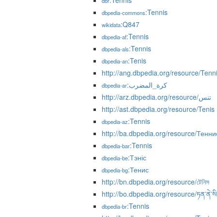
:Tennis
dbr
:Tennis
dbpedia-commons
:Q847
wikidata
:Tennis
dbpedia-af
:Tennis
dbpedia-als
:Tenis
dbpedia-an
http://ang.dbpedia.org/resource/Tenn
:كرة_المضرب
dbpedia-ar
http://arz.dbpedia.org/resource/تنس
http://ast.dbpedia.org/resource/Tenis
:Tennis
dbpedia-az
http://ba.dbpedia.org/resource/Тенни
:Tennis
dbpedia-bar
:Тэніс
dbpedia-be
:Тенис
dbpedia-bg
http://bn.dbpedia.org/resource/টেনিস
http://bo.dbpedia.org/resource/ཏན་ནེ་སི་སྤ
:Tennis
dbpedia-br