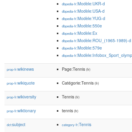
:Modèle:UKR-d
dbpedia-fr
:Modèle:USA-d
dbpedia-fr
:Modèle:YUG-d
dbpedia-fr
:Modèle:550e
dbpedia-fr
:Modèle:Ex
dbpedia-fr
:Modèle:ROU_(1965-1989)-d
dbpedia-fr
:Modèle:579e
dbpedia-fr
:Modèle:Infobox_Sport_olymp
dbpedia-fr
wikinews
Page:Tennis
prop-fr:
(fr)
wikiquote
Catégorie:Tennis
prop-fr:
(fr)
wikiversity
Tennis
prop-fr:
(fr)
wiktionary
tennis
prop-fr:
(fr)
subject
:Tennis
dct:
category-fr