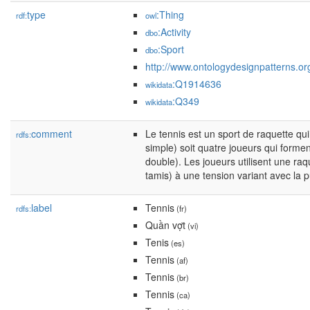
type
:Thing
rdf:
owl
:Activity
dbo
:Sport
dbo
http://www.ontologydesignpatterns.org
:Q1914636
wikidata
:Q349
wikidata
comment
Le tennis est un sport de raquette qu
rdfs:
simple) soit quatre joueurs qui forme
double). Les joueurs utilisent une ra
tamis) à une tension variant avec la pu
label
Tennis
rdfs:
(fr)
Quần vợt
(vi)
Tenis
(es)
Tennis
(af)
Tennis
(br)
Tennis
(ca)