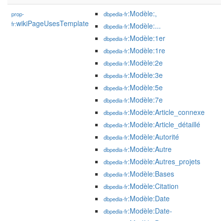
:Modèle:,
prop-
dbpedia-fr
wikiPageUsesTemplate
fr:
:Modèle:...
dbpedia-fr
:Modèle:1er
dbpedia-fr
:Modèle:1re
dbpedia-fr
:Modèle:2e
dbpedia-fr
:Modèle:3e
dbpedia-fr
:Modèle:5e
dbpedia-fr
:Modèle:7e
dbpedia-fr
:Modèle:Article_connexe
dbpedia-fr
:Modèle:Article_détaillé
dbpedia-fr
:Modèle:Autorité
dbpedia-fr
:Modèle:Autre
dbpedia-fr
:Modèle:Autres_projets
dbpedia-fr
:Modèle:Bases
dbpedia-fr
:Modèle:Citation
dbpedia-fr
:Modèle:Date
dbpedia-fr
:Modèle:Date-
dbpedia-fr