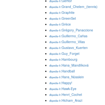
:Gerflor
dbpedia-fr
:Grand_Chelem_(tennis)
dbpedia-fr
:Graphite
dbpedia-fr
:GreenSet
dbpedia-fr
:Grèce
dbpedia-fr
:Grégory_Panaccione
dbpedia-fr
:Guillermo_Cañas
dbpedia-fr
:Guillermo_Vilas
dbpedia-fr
:Gustavo_Kuerten
dbpedia-fr
:Guy_Forget
dbpedia-fr
:Hambourg
dbpedia-fr
:Hana_Mandlíková
dbpedia-fr
:Handball
dbpedia-fr
:Hans_Nüsslein
dbpedia-fr
:Happy!
dbpedia-fr
:Hawk-Eye
dbpedia-fr
:Henri_Cochet
dbpedia-fr
:Hicham_Arazi
dbpedia-fr