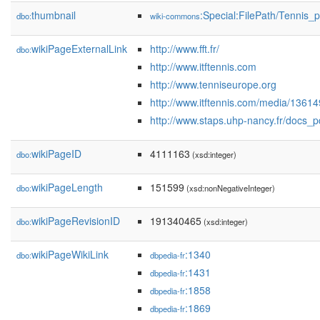
thumbnail
:Special:FilePath/Tennis_
dbo:
wiki-commons
wikiPageExternalLink
http://www.fft.fr/
dbo:
http://www.itftennis.com
http://www.tenniseurope.org
http://www.itftennis.com/media/1361
http://www.staps.uhp-nancy.fr/docs_pd
wikiPageID
4111163
dbo:
(xsd:integer)
wikiPageLength
151599
dbo:
(xsd:nonNegativeInteger)
wikiPageRevisionID
191340465
dbo:
(xsd:integer)
wikiPageWikiLink
:1340
dbo:
dbpedia-fr
:1431
dbpedia-fr
:1858
dbpedia-fr
:1869
dbpedia-fr