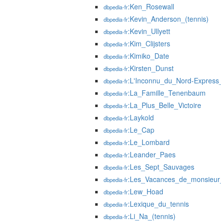
:Ken_Rosewall
dbpedia-fr
:Kevin_Anderson_(tennis)
dbpedia-fr
:Kevin_Ullyett
dbpedia-fr
:Kim_Clijsters
dbpedia-fr
:Kimiko_Date
dbpedia-fr
:Kirsten_Dunst
dbpedia-fr
:L'Inconnu_du_Nord-Express_
dbpedia-fr
:La_Famille_Tenenbaum
dbpedia-fr
:La_Plus_Belle_Victoire
dbpedia-fr
:Laykold
dbpedia-fr
:Le_Cap
dbpedia-fr
:Le_Lombard
dbpedia-fr
:Leander_Paes
dbpedia-fr
:Les_Sept_Sauvages
dbpedia-fr
:Les_Vacances_de_monsieur
dbpedia-fr
:Lew_Hoad
dbpedia-fr
:Lexique_du_tennis
dbpedia-fr
:Li_Na_(tennis)
dbpedia-fr