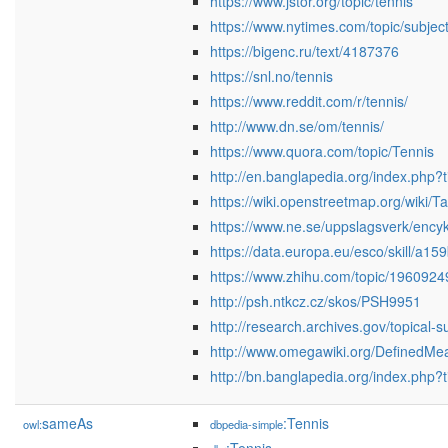
https://www.jstor.org/topic/tennis
https://www.nytimes.com/topic/subject
https://bigenc.ru/text/4187376
https://snl.no/tennis
https://www.reddit.com/r/tennis/
http://www.dn.se/om/tennis/
https://www.quora.com/topic/Tennis
http://en.banglapedia.org/index.php?t
https://wiki.openstreetmap.org/wiki/T
https://www.ne.se/uppslagsverk/encyk
https://data.europa.eu/esco/skill/
https://www.zhihu.com/topic/1960924
http://psh.ntkcz.cz/skos/PSH9951
http://research.archives.gov/topical-
http://www.omegawiki.org/DefinedMe
http://bn.banglapedia.org/index.php?ti
sameAs
:Tennis
owl:
dbpedia-simple