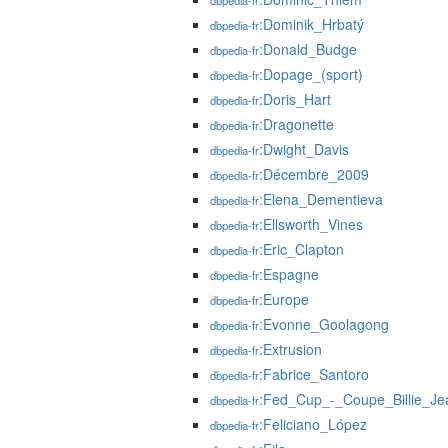
dbpedia-fr
:Dominik_Hrbatý
dbpedia-fr
:Donald_Budge
dbpedia-fr
:Dopage_(sport)
dbpedia-fr
:Doris_Hart
dbpedia-fr
:Dragonette
dbpedia-fr
:Dwight_Davis
dbpedia-fr
:Décembre_2009
dbpedia-fr
:Elena_Dementieva
dbpedia-fr
:Ellsworth_Vines
dbpedia-fr
:Eric_Clapton
dbpedia-fr
:Espagne
dbpedia-fr
:Europe
dbpedia-fr
:Evonne_Goolagong
dbpedia-fr
:Extrusion
dbpedia-fr
:Fabrice_Santoro
dbpedia-fr
:Fed_Cup_-_Coupe_Billie_Je
dbpedia-fr
:Feliciano_López
dbpedia-fr