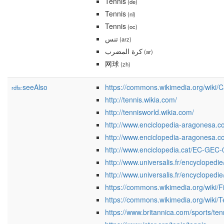
Tennis
(de)
Tennis
(nl)
Tennis
(oc)
تنس
(arz)
كرة المضرب
(ar)
网球
(zh)
seeAlso
https://commons.wikimedia.org/wiki/
rdfs:
http://tennis.wikia.com/
http://tennisworld.wikia.com/
http://www.enciclopedia-aragonesa.
http://www.enciclopedia-aragonesa.
http://www.enciclopedia.cat/EC-GEC
http://www.universalis.fr/encyclopedie/
http://www.universalis.fr/encyclopedi
https://commons.wikimedia.org/wiki/F
https://commons.wikimedia.org/wiki/T
https://www.britannica.com/sports/ten