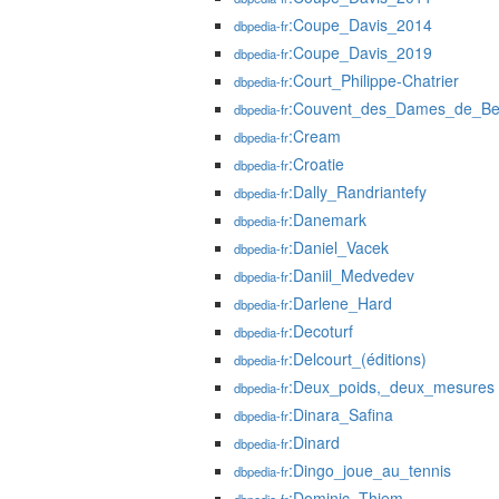
:Coupe_Davis_2014
dbpedia-fr
:Coupe_Davis_2019
dbpedia-fr
:Court_Philippe-Chatrier
dbpedia-fr
:Couvent_des_Dames_de_Be
dbpedia-fr
:Cream
dbpedia-fr
:Croatie
dbpedia-fr
:Dally_Randriantefy
dbpedia-fr
:Danemark
dbpedia-fr
:Daniel_Vacek
dbpedia-fr
:Daniil_Medvedev
dbpedia-fr
:Darlene_Hard
dbpedia-fr
:Decoturf
dbpedia-fr
:Delcourt_(éditions)
dbpedia-fr
:Deux_poids,_deux_mesures
dbpedia-fr
:Dinara_Safina
dbpedia-fr
:Dinard
dbpedia-fr
:Dingo_joue_au_tennis
dbpedia-fr
:Dominic_Thiem