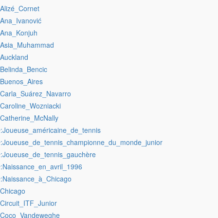
:Alizé_Cornet
:Ana_Ivanović
:Ana_Konjuh
:Asia_Muhammad
:Auckland
:Belinda_Bencic
:Buenos_Aires
:Carla_Suárez_Navarro
:Caroline_Wozniacki
:Catherine_McNally
:Joueuse_américaine_de_tennis
r
:Joueuse_de_tennis_championne_du_monde_junior
r
:Joueuse_de_tennis_gauchère
r
:Naissance_en_avril_1996
r
:Naissance_à_Chicago
r
:Chicago
:Circuit_ITF_Junior
:Coco_Vandeweghe