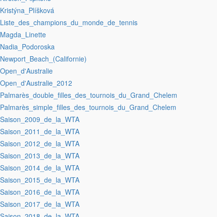
:Kristýna_Plíšková
:Liste_des_champions_du_monde_de_tennis
:Magda_Linette
:Nadia_Podoroska
:Newport_Beach_(Californie)
:Open_d'Australie
:Open_d'Australie_2012
:Palmarès_double_filles_des_tournois_du_Grand_Chelem
:Palmarès_simple_filles_des_tournois_du_Grand_Chelem
:Saison_2009_de_la_WTA
:Saison_2011_de_la_WTA
:Saison_2012_de_la_WTA
:Saison_2013_de_la_WTA
:Saison_2014_de_la_WTA
:Saison_2015_de_la_WTA
:Saison_2016_de_la_WTA
:Saison_2017_de_la_WTA
:Saison_2018_de_la_WTA