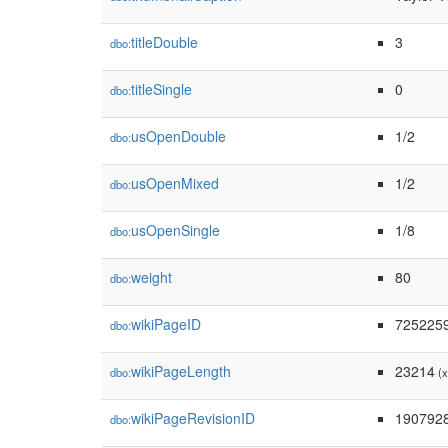
titleDouble
3
dbo:
titleSingle
0
dbo:
usOpenDouble
1/2
dbo:
usOpenMixed
1/2
dbo:
usOpenSingle
1/8
dbo:
weight
80
dbo:
wikiPageID
725225
dbo:
wikiPageLength
23214
dbo:
(x
wikiPageRevisionID
190792
dbo: