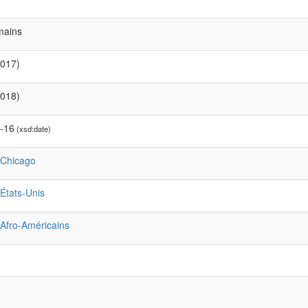
mains
2017)
2018)
-16
(xsd:date)
:Chicago
:États-Unis
:Afro-Américains