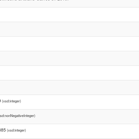
9
(xsd:integer)
sd:nonNegativeInteger)
885
(xsd:integer)