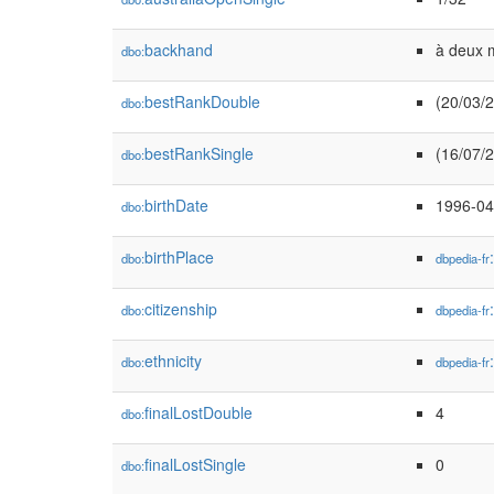
backhand
à deux 
dbo:
bestRankDouble
(20/03/
dbo:
bestRankSingle
(16/07/
dbo:
birthDate
1996-04
dbo:
birthPlace
dbo:
dbpedia-fr
citizenship
dbo:
dbpedia-fr
ethnicity
dbo:
dbpedia-fr
finalLostDouble
4
dbo:
finalLostSingle
0
dbo: