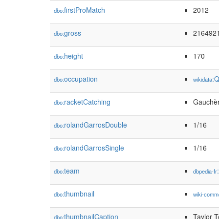
firstProMatch
2012
dbo:
gross
2164921
dbo:
height
170
dbo:
occupation
:
dbo:
wikidata
racketCatching
Gauchè
dbo:
rolandGarrosDouble
1/16
dbo:
rolandGarrosSingle
1/16
dbo:
team
dbo:
dbpedia-fr
thumbnail
dbo:
wiki-comm
thumbnailCaption
Taylor 
dbo: