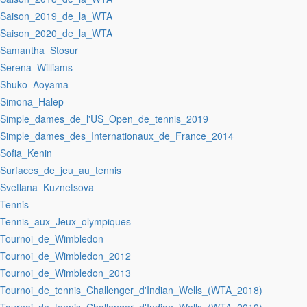
:Saison_2019_de_la_WTA
:Saison_2020_de_la_WTA
:Samantha_Stosur
:Serena_Williams
:Shuko_Aoyama
:Simona_Halep
:Simple_dames_de_l'US_Open_de_tennis_2019
:Simple_dames_des_Internationaux_de_France_2014
:Sofia_Kenin
:Surfaces_de_jeu_au_tennis
:Svetlana_Kuznetsova
:Tennis
:Tennis_aux_Jeux_olympiques
:Tournoi_de_Wimbledon
:Tournoi_de_Wimbledon_2012
:Tournoi_de_Wimbledon_2013
:Tournoi_de_tennis_Challenger_d'Indian_Wells_(WTA_2018)