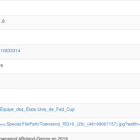
.0
Q10833314
re
:Équipe_des_États-Unis_de_Fed_Cup
:Special:FilePath/Townsend_RG19_(29)_(48199067157).jpg?width
ons
Townsend àRoland-Garros en 2019.