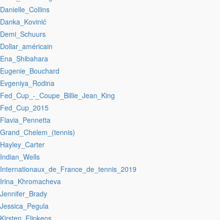
:Danielle_Collins
:Danka_Kovinić
:Demi_Schuurs
:Dollar_américain
:Ena_Shibahara
:Eugenie_Bouchard
:Evgeniya_Rodina
:Fed_Cup_-_Coupe_Billie_Jean_King
:Fed_Cup_2015
:Flavia_Pennetta
:Grand_Chelem_(tennis)
:Hayley_Carter
:Indian_Wells
:Internationaux_de_France_de_tennis_2019
:Irina_Khromacheva
:Jennifer_Brady
:Jessica_Pegula
:Kirsten_Flipkens