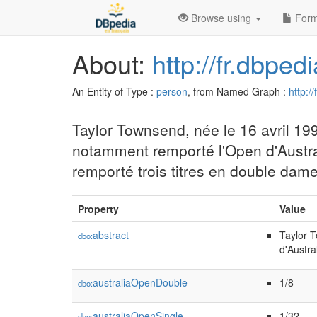
Browse using
Form
About:
http://fr.dbpe
An Entity of Type :
person
, from Named Graph :
http:/
Taylor Townsend, née le 16 avril 19
notamment remporté l'Open d'Australi
remporté trois titres en double dame
Property
Value
abstract
Taylor T
dbo:
d'Austra
australiaOpenDouble
1/8
dbo:
australiaOpenSingle
1/32
dbo: