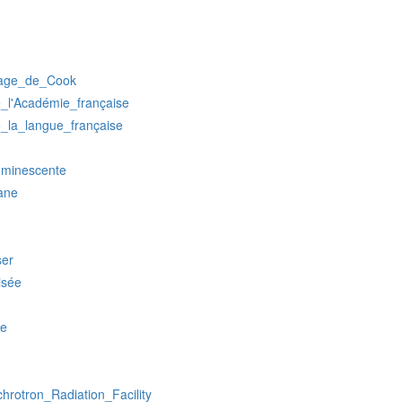
age_de_Cook
e_l'Académie_française
e_la_langue_française
uminescente
ane
ser
isée
ne
rotron_Radiation_Facility