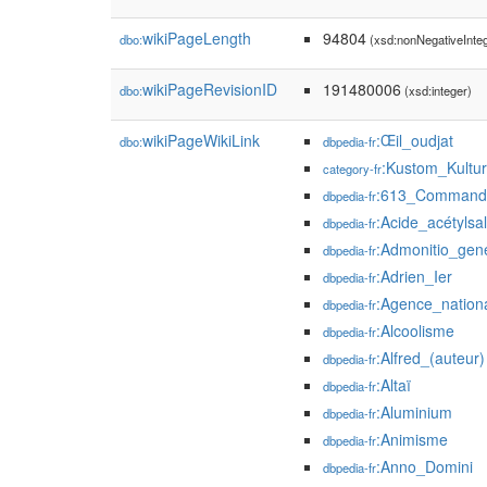
wikiPageLength
94804
dbo:
(xsd:nonNegativeInte
wikiPageRevisionID
191480006
dbo:
(xsd:integer)
wikiPageWikiLink
:Œil_oudjat
dbo:
dbpedia-fr
:Kustom_Kultu
category-fr
:613_Command
dbpedia-fr
:Acide_acétylsal
dbpedia-fr
:Admonitio_gene
dbpedia-fr
:Adrien_Ier
dbpedia-fr
:Agence_nation
dbpedia-fr
:Alcoolisme
dbpedia-fr
:Alfred_(auteur)
dbpedia-fr
:Altaï
dbpedia-fr
:Aluminium
dbpedia-fr
:Animisme
dbpedia-fr
:Anno_Domini
dbpedia-fr