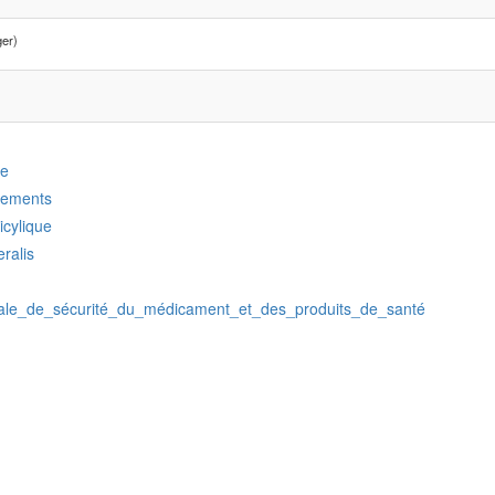
ger)
re
ements
icylique
ralis
ale_de_sécurité_du_médicament_et_des_produits_de_santé