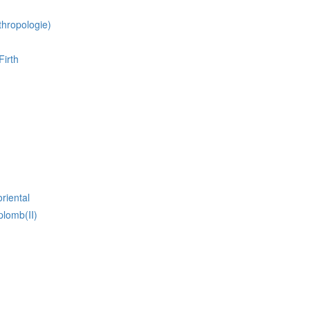
hropologie)
Firth
riental
lomb(II)