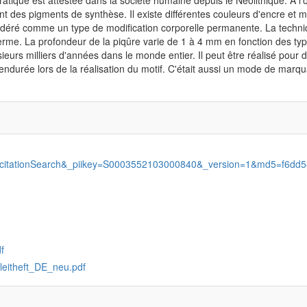
ique est attestée dans la société humaine depuis le Néolithique. À l'ori
nt des pigments de synthèse. Il existe différentes couleurs d'encre et 
sidéré comme un type de modification corporelle permanente. La techniq
iderme. La profondeur de la piqûre varie de 1 à 4 mm en fonction des ty
ieurs milliers d'années dans le monde entier. Il peut être réalisé pour
ndurée lors de la réalisation du motif. C'était aussi un mode de marquag
=citationSearch&_piikey=S0003552103000840&_version=1&md5=f6
f
leitheft_DE_neu.pdf