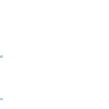
st
im