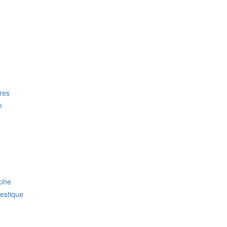
res
m
phe
estique