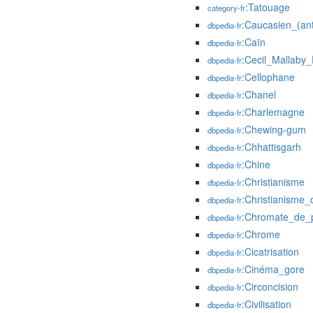
:Tatouage
category-fr
:Caucasien_(ant
dbpedia-fr
:Caïn
dbpedia-fr
:Cecil_Mallaby_
dbpedia-fr
:Cellophane
dbpedia-fr
:Chanel
dbpedia-fr
:Charlemagne
dbpedia-fr
:Chewing-gum
dbpedia-fr
:Chhattisgarh
dbpedia-fr
:Chine
dbpedia-fr
:Christianisme
dbpedia-fr
:Christianisme_o
dbpedia-fr
:Chromate_de_p
dbpedia-fr
:Chrome
dbpedia-fr
:Cicatrisation
dbpedia-fr
:Cinéma_gore
dbpedia-fr
:Circoncision
dbpedia-fr
:Civilisation
dbpedia-fr