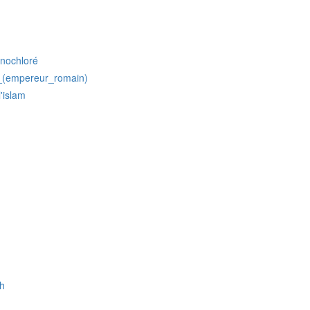
nochloré
r_(empereur_romain)
'islam
eh