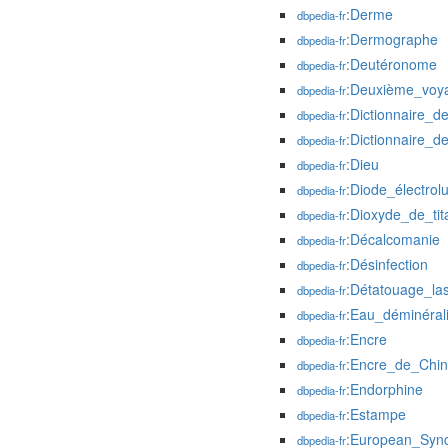
:Derme
dbpedia-fr
:Dermographe
dbpedia-fr
:Deutéronome
dbpedia-fr
:Deuxième_voy
dbpedia-fr
:Dictionnaire_d
dbpedia-fr
:Dictionnaire_d
dbpedia-fr
:Dieu
dbpedia-fr
:Diode_électrol
dbpedia-fr
:Dioxyde_de_tit
dbpedia-fr
:Décalcomanie
dbpedia-fr
:Désinfection
dbpedia-fr
:Détatouage_la
dbpedia-fr
:Eau_déminéral
dbpedia-fr
:Encre
dbpedia-fr
:Encre_de_Chi
dbpedia-fr
:Endorphine
dbpedia-fr
:Estampe
dbpedia-fr
:European_Synch
dbpedia-fr