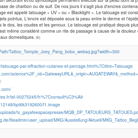
n décoratif et/ou symbolique permanent effectué sur la peau dont la prat
ase de charbon ou de suif. De nos jours il s'agit plus d'encres contena
uage est appelé tatouage « UV » ou « Blacklight ». Le tatouage est con
objets pointus. L'encre est déposée sous la peau entre le derme et l'ép
 le dos, les coudes et les genoux. Le tatouage est pratiqué depuis plus
 il est même considéré comme un rite de passage à cause de la douleur e
maux domestiques.
(fr)
lePath/Tattoo_Temple_Joey_Pang_bobo_websq.jpg?width=300
r/tatouage-par-effraction-cutanee-et-percage.html%7Ctitre=Tatouage
rect.com/science%3F_ob=GatewayURL&_origin=AUGATEWAY&_method
/
t.com/
ertes.fr/tel-00275245/fr/%7Cconsult%C3%A9
rk:/12148/bpt6k3192600/f1.image
y.fr/uploads/tx_gayafeespacepresse/MQB_DP_TATOUEURS_TATOUES.pd
.de/fileadmin/user_upload/MKG/Ausstellung/Aktuell/MKG_Tattoo_Begl