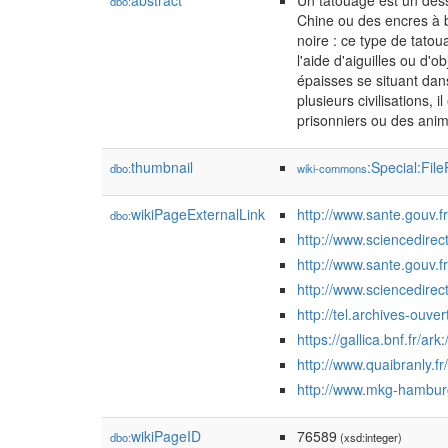
abstract
Un tatouage est un dessi
dbo:
Chine ou des encres à b
noire : ce type de tato
l'aide d'aiguilles ou d'
épaisses se situant dans
plusieurs civilisations,
prisonniers ou des ani
thumbnail
:Special:Fi
dbo:
wiki-commons
wikiPageExternalLink
http://www.sante.gouv.f
dbo:
http://www.sciencedi
http://www.sante.gouv.fr
http://www.sciencedirec
http://tel.archives-ouv
https://gallica.bnf.fr/a
http://www.quaibranl
http://www.mkg-hamburg
wikiPageID
76589
dbo:
(xsd:integer)