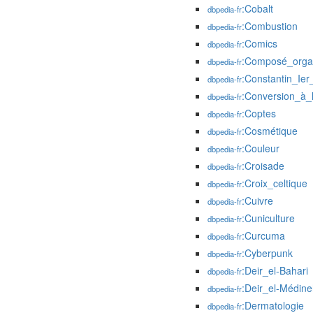
:Cobalt
dbpedia-fr
:Combustion
dbpedia-fr
:Comics
dbpedia-fr
:Composé_orga
dbpedia-fr
:Constantin_Ie
dbpedia-fr
:Conversion_à_l
dbpedia-fr
:Coptes
dbpedia-fr
:Cosmétique
dbpedia-fr
:Couleur
dbpedia-fr
:Croisade
dbpedia-fr
:Croix_celtique
dbpedia-fr
:Cuivre
dbpedia-fr
:Cuniculture
dbpedia-fr
:Curcuma
dbpedia-fr
:Cyberpunk
dbpedia-fr
:Deir_el-Bahari
dbpedia-fr
:Deir_el-Médin
dbpedia-fr
:Dermatologie
dbpedia-fr