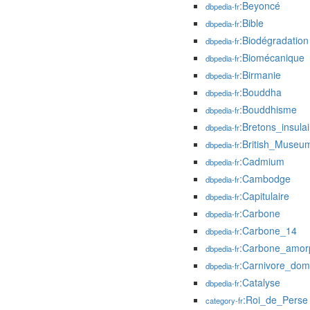
:Beyoncé
dbpedia-fr
:Bible
dbpedia-fr
:Biodégradation
dbpedia-fr
:Biomécanique
dbpedia-fr
:Birmanie
dbpedia-fr
:Bouddha
dbpedia-fr
:Bouddhisme
dbpedia-fr
:Bretons_insulai
dbpedia-fr
:British_Museu
dbpedia-fr
:Cadmium
dbpedia-fr
:Cambodge
dbpedia-fr
:Capitulaire
dbpedia-fr
:Carbone
dbpedia-fr
:Carbone_14
dbpedia-fr
:Carbone_amor
dbpedia-fr
:Carnivore_dom
dbpedia-fr
:Catalyse
dbpedia-fr
:Roi_de_Perse
category-fr