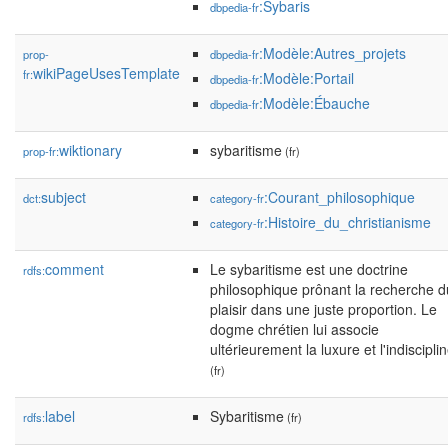
:Sybaris
dbpedia-fr
:Modèle:Autres_projets
prop-
dbpedia-fr
wikiPageUsesTemplate
fr:
:Modèle:Portail
dbpedia-fr
:Modèle:Ébauche
dbpedia-fr
wiktionary
sybaritisme
prop-fr:
(fr)
subject
:Courant_philosophique
dct:
category-fr
:Histoire_du_christianisme
category-fr
comment
Le sybaritisme est une doctrine
rdfs:
philosophique prônant la recherche d
plaisir dans une juste proportion. Le
dogme chrétien lui associe
ultérieurement la luxure et l'indisciplin
(fr)
label
Sybaritisme
rdfs:
(fr)