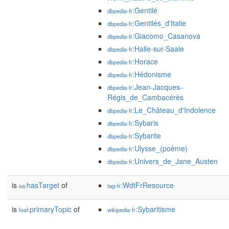
:Gentilé
dbpedia-fr
:Gentilés_d'Italie
dbpedia-fr
:Giacomo_Casanova
dbpedia-fr
:Halle-sur-Saale
dbpedia-fr
:Horace
dbpedia-fr
:Hédonisme
dbpedia-fr
:Jean-Jacques-
dbpedia-fr
Régis_de_Cambacérès
:Le_Château_d'Indolence
dbpedia-fr
:Sybaris
dbpedia-fr
:Sybarite
dbpedia-fr
:Ulysse_(poème)
dbpedia-fr
:Univers_de_Jane_Austen
dbpedia-fr
is
hasTarget
of
:WdtFrResource
oa:
tag-fr
is
primaryTopic
of
:Sybaritisme
foaf:
wikipedia-fr