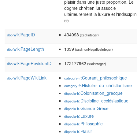
plaisir dans une juste proportion. Le
dogme chrétien lui associe
ultérieurement la luxure et l'indisciplin
(fr)
wikiPageID
434098
dbo:
(xsd:integer)
wikiPageLength
1039
dbo:
(xsd:nonNegativeInteger)
wikiPageRevisionID
172177962
dbo:
(xsd:integer)
wikiPageWikiLink
:Courant_philosophique
dbo:
category-fr
:Histoire_du_christianisme
category-fr
:Colonisation_grecque
dbpedia-fr
:Discipline_ecclésiastique
dbpedia-fr
:Grande-Grèce
dbpedia-fr
:Luxure
dbpedia-fr
:Philosophie
dbpedia-fr
:Plaisir
dbpedia-fr