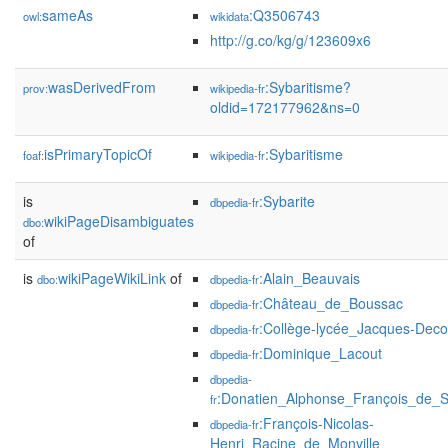
sameAs
:Q3506743
owl:
wikidata
http://g.co/kg/g/123609x6
wasDerivedFrom
:Sybaritisme?
prov:
wikipedia-fr
oldid=172177962&ns=0
isPrimaryTopicOf
:Sybaritisme
foaf:
wikipedia-fr
is
:Sybarite
dbpedia-fr
wikiPageDisambiguates
dbo:
of
is
wikiPageWikiLink
of
:Alain_Beauvais
dbo:
dbpedia-fr
:Château_de_Boussac
dbpedia-fr
:Collège-lycée_Jacques-Deco
dbpedia-fr
:Dominique_Lacout
dbpedia-fr
dbpedia-
:Donatien_Alphonse_François_de_
fr
:François-Nicolas-
dbpedia-fr
Henri_Racine_de_Monville