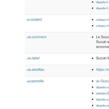
dbpedia-fr
dbpedia-fr
subject
dct:
category-f
category-f
comment
Le Suzu
rdfs:
Suzuki a
annonce
label
Suzuki 
rdfs:
seeAlso
https:/
rdfs:
sameAs
:Suzu
owl:
dbr
dbpedia-
:
wikidata
dbpedia-c
dbpedia-e