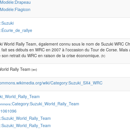
:Modèle:Drapeau
:Modèle:Flagicon
:Suzuki
r
:Écurie_de_rallye
r
ki World Rally Team, également connu sous le nom de Suzuki WRC Cha
 fait ses débuts en WRC en 2007 à l'occasion du Tour de Corse. Mais 
 son retrait du WRC en raison de la crise économique.
(fr)
World Rally Team
(en)
/commons.wikimedia.org/wiki/Category:Suzuki_SX4_WRC
ki_World_Rally_Team
:Category:Suzuki_World_Rally_Team
commons
Q1061096
:Suzuki_World_Rally_Team
a
:Suzuki_World_Rally_Team
s