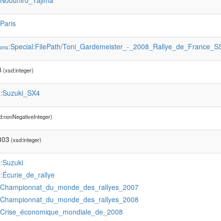
:Nobuhiro_Tajima
:Paris
:Special:FilePath/Toni_Gardemeister_-_2008_Rallye_de_France_S
ons
8
(xsd:integer)
:Suzuki_SX4
s
d:nonNegativeInteger)
303
(xsd:integer)
:Suzuki
r
:Écurie_de_rallye
r
:Championnat_du_monde_des_rallyes_2007
:Championnat_du_monde_des_rallyes_2008
:Crise_économique_mondiale_de_2008