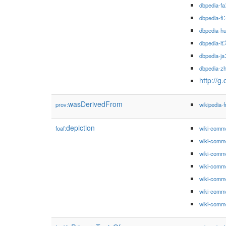
dbpedia-fa
dbpedia-fi
dbpedia-h
dbpedia-it
dbpedia-ja
dbpedia-z
http://g
wasDerivedFrom
prov:
wikipedia-f
depiction
foaf:
wiki-comm
wiki-comm
wiki-comm
wiki-comm
wiki-comm
wiki-comm
wiki-comm