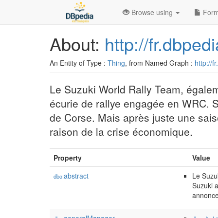
Browse using
Form
About:
http://fr.dbpe
An Entity of Type :
Thing
, from Named Graph :
http://f
Le Suzuki World Rally Team, égale
écurie de rallye engagée en WRC. S
de Corse. Mais après juste une sai
raison de la crise économique.
Property
Value
abstract
Le Suzu
dbo:
Suzuki a
annonce