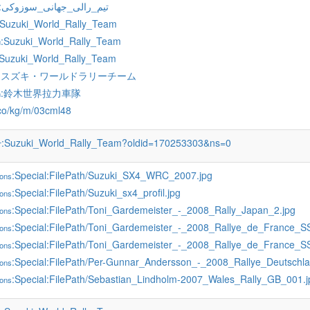
:تیم_رالی_جهانی_سوزوکی
:Suzuki_World_Rally_Team
:Suzuki_World_Rally_Team
u
:Suzuki_World_Rally_Team
:スズキ・ワールドラリーチーム
:鈴木世界拉力車隊
h
.co/kg/m/03cml48
:Suzuki_World_Rally_Team?oldid=170253303&ns=0
r
:Special:FilePath/Suzuki_SX4_WRC_2007.jpg
ons
:Special:FilePath/Suzuki_sx4_profil.jpg
ons
:Special:FilePath/Toni_Gardemeister_-_2008_Rally_Japan_2.jpg
ons
:Special:FilePath/Toni_Gardemeister_-_2008_Rallye_de_France_S
ons
:Special:FilePath/Toni_Gardemeister_-_2008_Rallye_de_France_S
ons
:Special:FilePath/Per-Gunnar_Andersson_-_2008_Rallye_Deutschla
ons
:Special:FilePath/Sebastian_Lindholm-2007_Wales_Rally_GB_001.j
ons