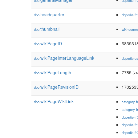
generalManager
dbo:
dbpedia-fr
headquarter
dbo:
dbpedia-fr
thumbnail
dbo:
wiki-comm
wikiPageID
683931
dbo:
wikiPageInterLanguageLink
dbo:
dbpedia-c
wikiPageLength
7785
dbo:
(xs
wikiPageRevisionID
170253
dbo:
wikiPageWikiLink
dbo:
category-f
category-f
dbpedia-fr
dbpedia-fr
dbpedia-fr