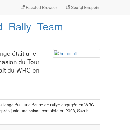
Faceted Browser
Sparql Endpoint
rld_Rally_Team
nge était une
casion du Tour
rait du WRC en
llenge était une écurie de rallye engagée en WRC.
après juste une saison complète en 2008, Suzuki