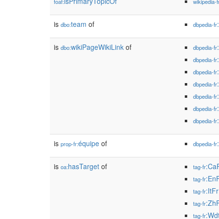
isPrimaryTopicOf
foaf:
wikipedia-f
is
team
of
dbo:
dbpedia-fr
is
wikiPageWikiLink
of
dbo:
dbpedia-fr
dbpedia-fr
dbpedia-fr
dbpedia-fr
dbpedia-fr
dbpedia-fr
dbpedia-fr
is
équipe
of
prop-fr:
dbpedia-fr
is
hasTarget
of
:Ca
oa:
tag-fr
:En
tag-fr
:ItF
tag-fr
:Zh
tag-fr
:Wd
tag-fr