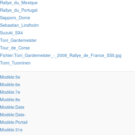
:Rallye_du_Mexique
:Rallye_du_Portugal
:Sapporo_Dome
:Sebastian_Lindholm
:Suzuki_SX4
:Toni_Gardemeister
:Tour_de_Corse
:Fichier:Toni_Gardemeister_-_2008_Rallye_de_France_SS5.jpg
:Tomi_Tuominen
:Modèle:5e
:Modèle:6e
:Modèle:7e
:Modèle:8e
:Modèle:Date
:Modèle:Date-
:Modèle:Portail
:Modèle:31e