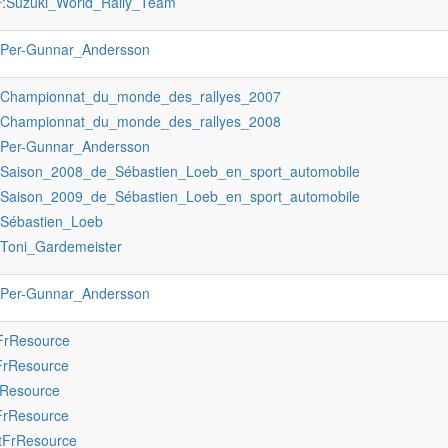
:Suzuki_World_Rally_Team
r
:Per-Gunnar_Andersson
:Championnat_du_monde_des_rallyes_2007
:Championnat_du_monde_des_rallyes_2008
:Per-Gunnar_Andersson
:Saison_2008_de_Sébastien_Loeb_en_sport_automobile
:Saison_2009_de_Sébastien_Loeb_en_sport_automobile
:Sébastien_Loeb
:Toni_Gardemeister
:Per-Gunnar_Andersson
FrResource
FrResource
rResource
FrResource
tFrResource