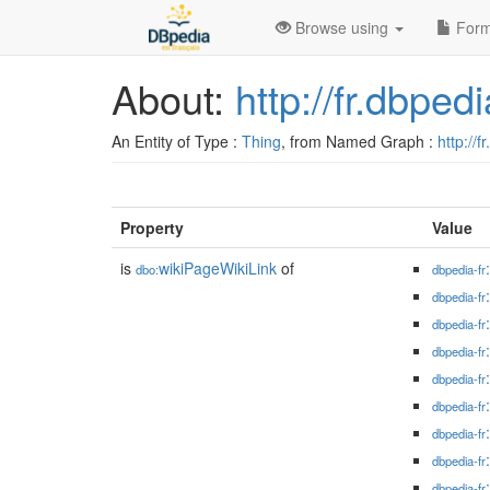
Browse using
Form
About:
http://fr.dbpe
An Entity of Type :
Thing
, from Named Graph :
http://f
Property
Value
is
wikiPageWikiLink
of
dbo:
dbpedia-fr
dbpedia-fr
dbpedia-fr
dbpedia-fr
dbpedia-fr
dbpedia-fr
dbpedia-fr
dbpedia-fr
dbpedia-fr