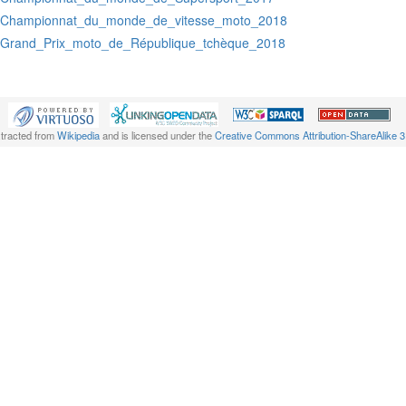
:Championnat_du_monde_de_vitesse_moto_2018
:Grand_Prix_moto_de_République_tchèque_2018
xtracted from
Wikipedia
and is licensed under the
Creative Commons Attribution-ShareAlike 3