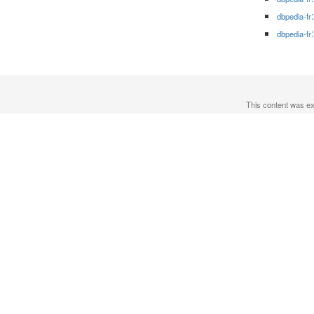
dbpedia-fr
dbpedia-fr
This content was e