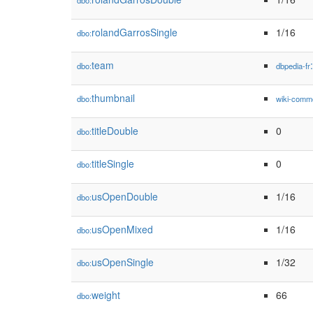
dbo:
rolandGarrosSingle
1/16
dbo:
team
dbo:
dbpedia-fr
thumbnail
dbo:
wiki-comm
titleDouble
0
dbo:
titleSingle
0
dbo:
usOpenDouble
1/16
dbo:
usOpenMixed
1/16
dbo:
usOpenSingle
1/32
dbo:
weight
66
dbo: