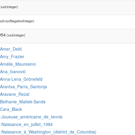
xsd:integer)
sd:nonNegativeInteger)
954
(xsd:integer)
:Amer_Delić
:Amy_Frazier
:Amélie_Mauresmo
:Ana_Ivanović
:Anna-Lena_Grönefeld
:Arantxa_Parra_Santonja
:Aravane_Rezaï
:Bethanie_Mattek-Sands
:Cara_Black
:Joueuse_américaine_de_tennis
r
:Naissance_en_juillet_1984
r
:Naissance_à_Washington_(district_de_Columbia)
r