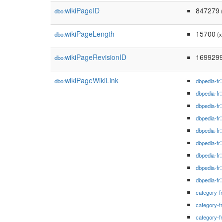
wikiPageID
847279
dbo:
(
wikiPageLength
15700
dbo:
(x
wikiPageRevisionID
169929
dbo:
wikiPageWikiLink
dbo:
dbpedia-fr
dbpedia-fr
dbpedia-fr
dbpedia-fr
dbpedia-fr
dbpedia-fr
dbpedia-fr
dbpedia-fr
dbpedia-fr
category-f
category-f
category-f