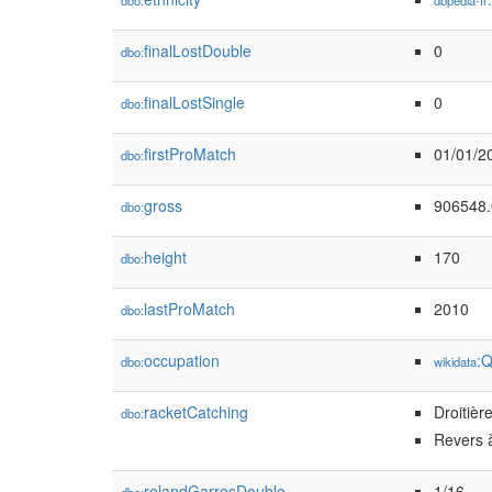
dbo:
dbpedia-fr
finalLostDouble
0
dbo:
finalLostSingle
0
dbo:
firstProMatch
01/01/2
dbo:
gross
906548.
dbo:
height
170
dbo:
lastProMatch
2010
dbo:
occupation
:
dbo:
wikidata
racketCatching
Droitièr
dbo:
Revers 
rolandGarrosDouble
1/16