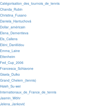
:Catégorisation_des_tournois_de_tennis
:Chanda_Rubin
:Christina_Fusano
:Daniela_Hantuchová
:Dollar_américain
:Elena_Dementieva
:Els_Callens
:Eléni_Daniilídou
:Emma_Laine
:Ettenheim
:Fed_Cup_2006
:Francesca_Schiavone
:Gisela_Dulko
:Grand_Chelem_(tennis)
:Hsieh_Su-wei
:Internationaux_de_France_de_tennis
:Jasmin_Wöhr
:Jelena_Janković