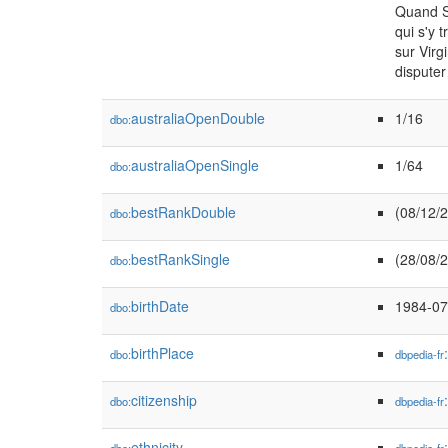
Quand Sh
qui s'y 
sur Virg
disputer
australiaOpenDouble
1/16
dbo:
australiaOpenSingle
1/64
dbo:
bestRankDouble
(08/12/
dbo:
bestRankSingle
(28/08/
dbo:
birthDate
1984-07
dbo:
birthPlace
dbo:
dbpedia-fr
citizenship
dbo:
dbpedia-fr
ethnicity