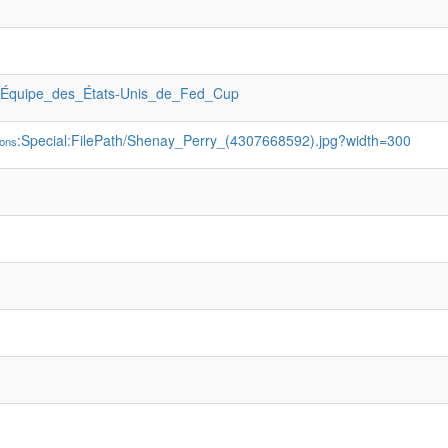
:Équipe_des_États-Unis_de_Fed_Cup
:Special:FilePath/Shenay_Perry_(4307668592).jpg?width=300
ons