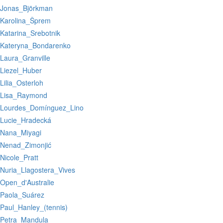
:Jonas_Björkman
:Karolina_Šprem
:Katarina_Srebotnik
:Kateryna_Bondarenko
:Laura_Granville
:Liezel_Huber
:Lilia_Osterloh
:Lisa_Raymond
:Lourdes_Domínguez_Lino
:Lucie_Hradecká
:Nana_Miyagi
:Nenad_Zimonjić
:Nicole_Pratt
:Nuria_Llagostera_Vives
:Open_d'Australie
:Paola_Suárez
:Paul_Hanley_(tennis)
:Petra_Mandula