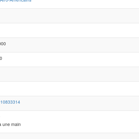
000
0
Q10833314
e
à une main