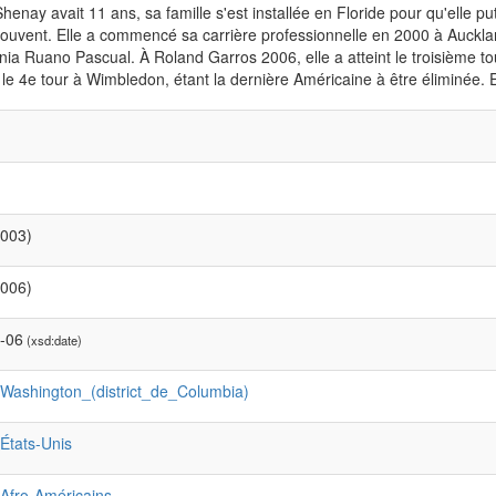
enay avait 11 ans, sa famille s'est installée en Floride pour qu'elle p
trouvent. Elle a commencé sa carrière professionnelle en 2000 à Aucklan
inia Ruano Pascual. À Roland Garros 2006, elle a atteint le troisième t
 le 4e tour à Wimbledon, étant la dernière Américaine à être éliminée. E
2003)
2006)
-06
(xsd:date)
:Washington_(district_de_Columbia)
:États-Unis
:Afro-Américains