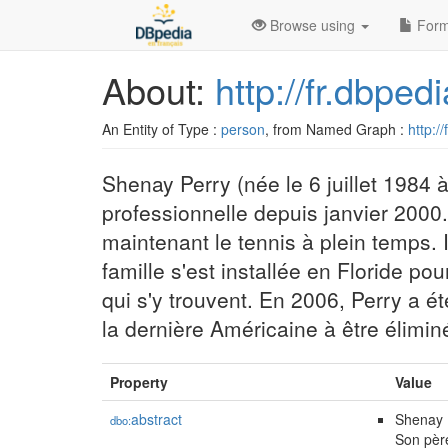
Browse using
Form
About:
http://fr.dbpe
An Entity of Type :
person
, from Named Graph :
http:/
Shenay Perry (née le 6 juillet 1984
professionnelle depuis janvier 2000.
maintenant le tennis à plein temps. 
famille s'est installée en Floride po
qui s'y trouvent. En 2006, Perry a é
la dernière Américaine à être éliminé
Property
Value
abstract
Shenay P
dbo:
Son père