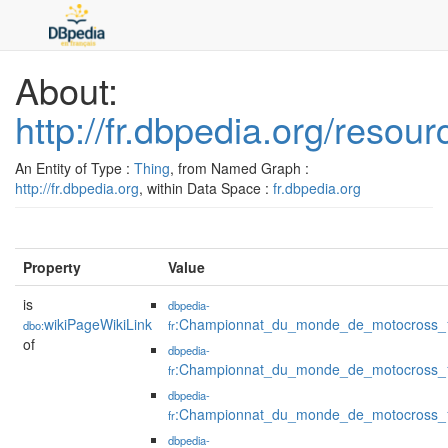
About:
http://fr.dbpedia.org/reso
An Entity of Type :
Thing
, from Named Graph :
http://fr.dbpedia.org
, within Data Space :
fr.dbpedia.org
Property
Value
is
dbpedia-
wikiPageWikiLink
:Championnat_du_monde_de_motocross_
dbo:
fr
of
dbpedia-
:Championnat_du_monde_de_motocross_
fr
dbpedia-
:Championnat_du_monde_de_motocross_
fr
dbpedia-