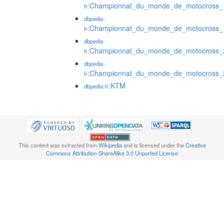
:Championnat_du_monde_de_motocross_
fr
dbpedia-
:Championnat_du_monde_de_motocross_
fr
dbpedia-
:Championnat_du_monde_de_motocross_
fr
dbpedia-
:Championnat_du_monde_de_motocross_
fr
:KTM
dbpedia-fr
This content was extracted from
Wikipedia
and is licensed under the
Creative
Commons Attribution-ShareAlike 3.0 Unported License