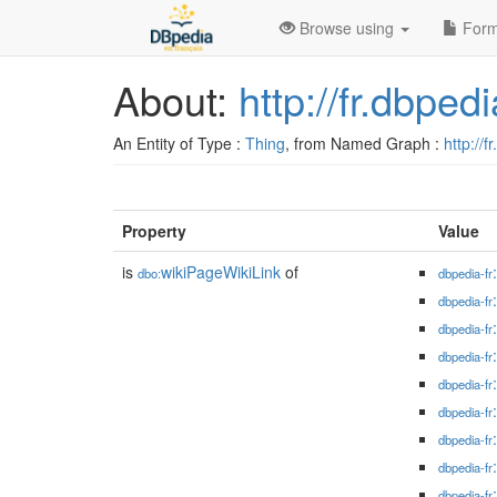
Browse using
Form
About:
http://fr.dbp
An Entity of Type :
Thing
, from Named Graph :
http://f
Property
Value
is
wikiPageWikiLink
of
dbo:
dbpedia-fr
dbpedia-fr
dbpedia-fr
dbpedia-fr
dbpedia-fr
dbpedia-fr
dbpedia-fr
dbpedia-fr
dbpedia-fr