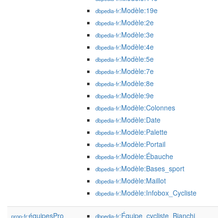
:Modèle:19e
dbpedia-fr
:Modèle:2e
dbpedia-fr
:Modèle:3e
dbpedia-fr
:Modèle:4e
dbpedia-fr
:Modèle:5e
dbpedia-fr
:Modèle:7e
dbpedia-fr
:Modèle:8e
dbpedia-fr
:Modèle:9e
dbpedia-fr
:Modèle:Colonnes
dbpedia-fr
:Modèle:Date
dbpedia-fr
:Modèle:Palette
dbpedia-fr
:Modèle:Portail
dbpedia-fr
:Modèle:Ébauche
dbpedia-fr
:Modèle:Bases_sport
dbpedia-fr
:Modèle:Maillot
dbpedia-fr
:Modèle:Infobox_Cycliste
dbpedia-fr
équipesPro
:Équipe_cycliste_Bianchi
prop-fr:
dbpedia-fr