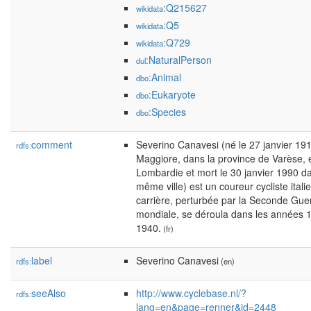
:Q215627
wikidata
:Q5
wikidata
:Q729
wikidata
:NaturalPerson
dul
:Animal
dbo
:Eukaryote
dbo
:Species
dbo
comment
Severino Canavesi (né le 27 janvier 19
rdfs:
Maggiore, dans la province de Varèse, 
Lombardie et mort le 30 janvier 1990 da
même ville) est un coureur cycliste italie
carrière, perturbée par la Seconde Gue
mondiale, se déroula dans les années 
1940.
(fr)
label
Severino Canavesi
rdfs:
(en)
seeAlso
http://www.cyclebase.nl/?
rdfs:
lang=en&page=renner&id=2448