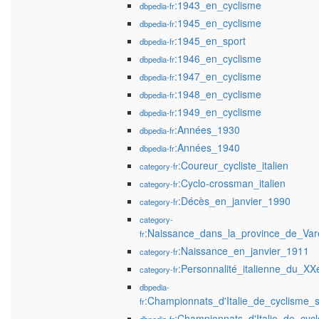
:1943_en_cyclisme
dbpedia-fr
:1945_en_cyclisme
dbpedia-fr
:1945_en_sport
dbpedia-fr
:1946_en_cyclisme
dbpedia-fr
:1947_en_cyclisme
dbpedia-fr
:1948_en_cyclisme
dbpedia-fr
:1949_en_cyclisme
dbpedia-fr
:Années_1930
dbpedia-fr
:Années_1940
dbpedia-fr
:Coureur_cycliste_italien
category-fr
:Cyclo-crossman_italien
category-fr
:Décès_en_janvier_1990
category-fr
category-
:Naissance_dans_la_province_de_Var
fr
:Naissance_en_janvier_1911
category-fr
:Personnalité_italienne_du_XX
category-fr
dbpedia-
:Championnats_d'Italie_de_cyclisme_
fr
:Championnats_d'Italie_de_cycl