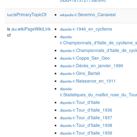
oldid=181372773&ns=0
isPrimaryTopicOf
:Severino_Canavesi
foaf:
wikipedia-fr
is
wikiPageWikiLink
:1946_en_cyclisme
dbo:
dbpedia-fr
of
dbpedia-
:Championnats_d'Italie_de_cyclisme_
fr
:Championnats_d'Italie_de_cycl
dbpedia-fr
:Coppa_San_Geo
dbpedia-fr
:Décès_en_janvier_1990
dbpedia-fr
:Gino_Bartali
dbpedia-fr
:Naissance_en_1911
dbpedia-fr
dbpedia-
:Statistiques_du_maillot_rose_du_Tour_
fr
:Tour_d'Italie
dbpedia-fr
:Tour_d'Italie_1936
dbpedia-fr
:Tour_d'Italie_1937
dbpedia-fr
:Tour_d'Italie_1938
dbpedia-fr
:Tour_d'Italie_1939
dbpedia-fr