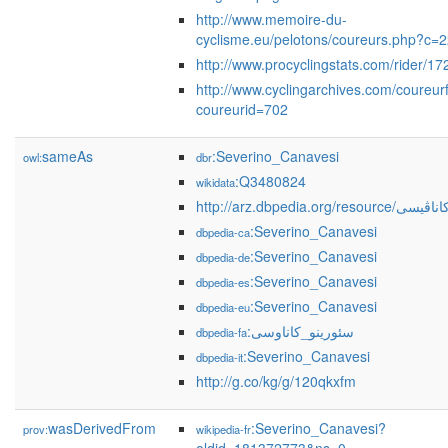
http://www.memoire-du-
cyclisme.eu/pelotons/coureurs.php?c=
http://www.procyclingstats.com/rider/1
http://www.cyclingarchives.com/coureur
coureurid=702
sameAs
:Severino_Canavesi
owl:
dbr
:Q3480824
wikidata
http://arz.dbpedia.org
:Severino_Canavesi
dbpedia-ca
:Severino_Canavesi
dbpedia-de
:Severino_Canavesi
dbpedia-es
:Severino_Canavesi
dbpedia-eu
:سئورینو_کاناوسی
dbpedia-fa
:Severino_Canavesi
dbpedia-it
http://g.co/kg/g/120qkxfm
wasDerivedFrom
:Severino_Canavesi?
prov:
wikipedia-fr