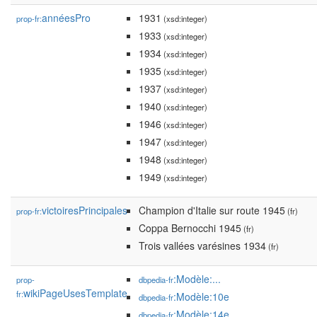
annéesPro
1931
prop-fr:
(xsd:integer)
1933
(xsd:integer)
1934
(xsd:integer)
1935
(xsd:integer)
1937
(xsd:integer)
1940
(xsd:integer)
1946
(xsd:integer)
1947
(xsd:integer)
1948
(xsd:integer)
1949
(xsd:integer)
victoiresPrincipales
Champion d'Italie sur route 1945
prop-fr:
(fr)
Coppa Bernocchi 1945
(fr)
Trois vallées varésines 1934
(fr)
:Modèle:...
prop-
dbpedia-fr
wikiPageUsesTemplate
fr:
:Modèle:10e
dbpedia-fr
:Modèle:14e
dbpedia-fr