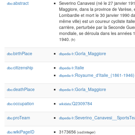
abstract
Severino Canavesi (né le 27 janvier 19
dbo:
Maggiore, dans la province de Varèse, 
Lombardie et mort le 30 janvier 1990 da
même ville) est un coureur cycliste italie
carrière, perturbée par la Seconde Gue
mondiale, se déroula dans les années 
1940.
(fr)
birthPlace
:Gorla_Maggiore
dbo:
dbpedia-fr
citizenship
:Italie
dbo:
dbpedia-fr
:Royaume_d'Italie_(1861-1946)
dbpedia-fr
deathPlace
:Gorla_Maggiore
dbo:
dbpedia-fr
occupation
:Q2309784
dbo:
wikidata
proTeam
:Severino_Canavesi__SportsT
dbo:
dbpedia-fr
wikiPageID
3173656
dbo:
(xsd:integer)