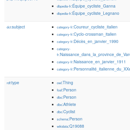
:Équipe_cycliste_Ganna
dbpedia-fr
:Équipe_cycliste_Legnano
dbpedia-fr
subject
:Coureur_cycliste_italien
dct:
category-fr
:Cyclo-crossman_italien
category-fr
:Décès_en_janvier_1990
category-fr
category-
:Naissance_dans_la_province_de_Var
fr
:Naissance_en_janvier_1911
category-fr
:Personnalité_italienne_du_XX
category-fr
type
:Thing
rdf:
owl
:Person
foaf
:Person
dbo
:Athlete
dbo
:Cyclist
dbo
:Person
schema
:Q19088
wikidata