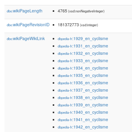
wikiPageLength
4765
dbo:
(xsd:nonNegativeInteger)
wikiPageRevisionID
181372773
dbo:
(xsd:integer)
wikiPageWikiLink
:1929_en_cyclisme
dbo:
dbpedia-fr
:1931_en_cyclisme
dbpedia-fr
:1932_en_cyclisme
dbpedia-fr
:1933_en_cyclisme
dbpedia-fr
:1934_en_cyclisme
dbpedia-fr
:1935_en_cyclisme
dbpedia-fr
:1936_en_cyclisme
dbpedia-fr
:1937_en_cyclisme
dbpedia-fr
:1938_en_cyclisme
dbpedia-fr
:1939_en_cyclisme
dbpedia-fr
:1940_en_cyclisme
dbpedia-fr
:1941_en_cyclisme
dbpedia-fr
:1942_en_cyclisme
dbpedia-fr