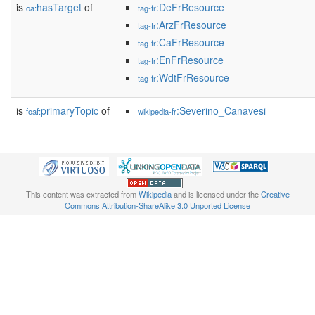
is
hasTarget
of
:DeFrResource
oa:
tag-fr
:ArzFrResource
tag-fr
:CaFrResource
tag-fr
:EnFrResource
tag-fr
:WdtFrResource
tag-fr
is
primaryTopic
of
:Severino_Canavesi
foaf:
wikipedia-fr
This content was extracted from
Wikipedia
and is licensed under the
Creative
Commons Attribution-ShareAlike 3.0 Unported License