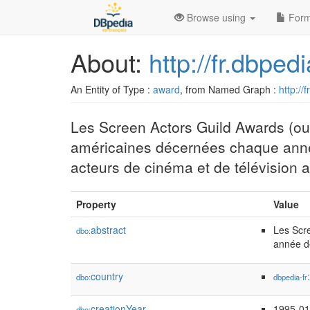
Browse using
Form
About:
http://fr.dbpe
An Entity of Type :
award
, from Named Graph :
http://
Les Screen Actors Guild Awards (
américaines décernées chaque année
acteurs de cinéma et de télévision a
Property
Value
abstract
Les Scr
dbo:
année de
country
dbo:
dbpedia-fr
creationYear
1995-01
dbo: