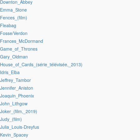
:Downton_Abbey
:Emma_Stone
:Fences_(film)
:Fleabag
:Fosse/Verdon
:Frances_McDormand
:Game_of_Thrones
:Gary_Oldman
:House_of_Cards_(série_télévisée,_2013)
:Idris_Elba
:Jeffrey_Tambor
:Jennifer_Aniston
:Joaquin_Phoenix
:John_Lithgow
:Joker_(film,_2019)
:Judy_(film)
:Julia_Louis-Dreyfus
:Kevin_Spacey