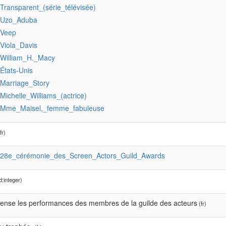
:Transparent_(série_télévisée)
:Uzo_Aduba
:Veep
:Viola_Davis
:William_H._Macy
:États-Unis
:Marriage_Story
:Michelle_Williams_(actrice)
:Mme_Maisel,_femme_fabuleuse
fr)
:28e_cérémonie_des_Screen_Actors_Guild_Awards
:integer)
nse les performances des membres de la guilde des acteurs
(fr)