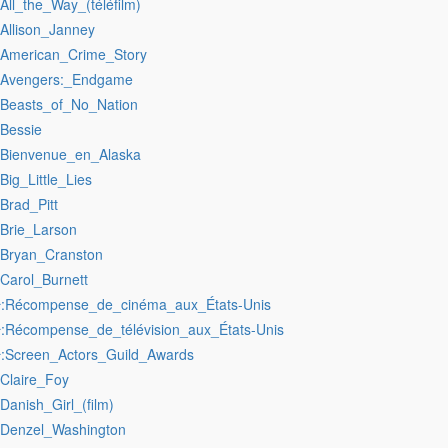
:All_the_Way_(téléfilm)
:Allison_Janney
:American_Crime_Story
:Avengers:_Endgame
:Beasts_of_No_Nation
:Bessie
:Bienvenue_en_Alaska
:Big_Little_Lies
:Brad_Pitt
:Brie_Larson
:Bryan_Cranston
:Carol_Burnett
:Récompense_de_cinéma_aux_États-Unis
r
:Récompense_de_télévision_aux_États-Unis
r
:Screen_Actors_Guild_Awards
r
:Claire_Foy
:Danish_Girl_(film)
:Denzel_Washington