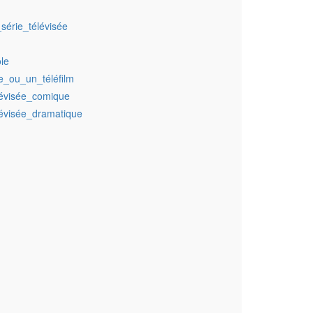
érie_télévisée
le
e_ou_un_téléfilm
lévisée_comique
évisée_dramatique