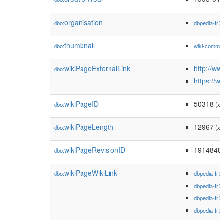
organisation
dbo:
dbpedia-fr
thumbnail
dbo:
wiki-comm
wikiPageExternalLink
http://
dbo:
https:/
wikiPageID
50318
dbo:
(x
wikiPageLength
12967
dbo:
(x
wikiPageRevisionID
191484
dbo:
wikiPageWikiLink
dbo:
dbpedia-fr
dbpedia-fr
dbpedia-fr
dbpedia-fr