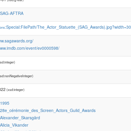
:SAG-AFTRA
:Special:FilePath/The_Actor_Statuette_(SAG_Awards).jpg?width=3
ons
www.sagawards.org/
/www.imdb.com/event/ev0000598/
sd:integer)
sd:nonNegativeInteger)
822
(xsd:integer)
:1995
:28e_cérémonie_des_Screen_Actors_Guild_Awards
:Alexander_Skarsgård
:Alicia_Vikander