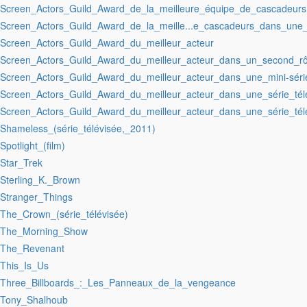
:Screen_Actors_Guild_Award_de_la_meilleure_équipe_de_cascadeurs
:Screen_Actors_Guild_Award_de_la_meille...e_cascadeurs_dans_une_s
:Screen_Actors_Guild_Award_du_meilleur_acteur
:Screen_Actors_Guild_Award_du_meilleur_acteur_dans_un_second_rô
:Screen_Actors_Guild_Award_du_meilleur_acteur_dans_une_mini-séri
:Screen_Actors_Guild_Award_du_meilleur_acteur_dans_une_série_té
:Screen_Actors_Guild_Award_du_meilleur_acteur_dans_une_série_tél
:Shameless_(série_télévisée,_2011)
:Spotlight_(film)
:Star_Trek
:Sterling_K._Brown
:Stranger_Things
:The_Crown_(série_télévisée)
:The_Morning_Show
:The_Revenant
:This_Is_Us
:Three_Billboards_:_Les_Panneaux_de_la_vengeance
:Tony_Shalhoub