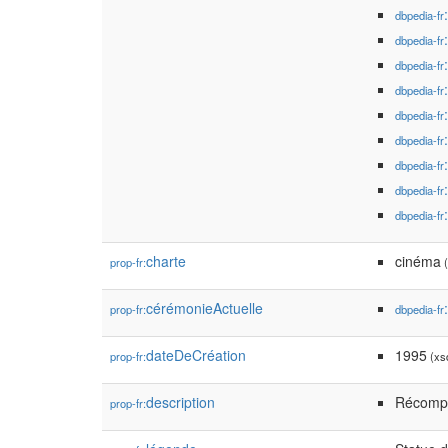
dbpedia-fr
dbpedia-fr
dbpedia-fr
dbpedia-fr
dbpedia-fr
dbpedia-fr
dbpedia-fr
dbpedia-fr
dbpedia-fr
charte
cinéma
prop-fr:
(
cérémonieActuelle
prop-fr:
dbpedia-fr
dateDeCréation
1995
prop-fr:
(xsd
description
Récompe
prop-fr: