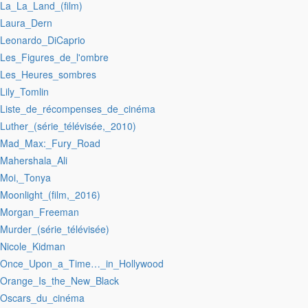
:La_La_Land_(film)
:Laura_Dern
:Leonardo_DiCaprio
:Les_Figures_de_l'ombre
:Les_Heures_sombres
:Lily_Tomlin
:Liste_de_récompenses_de_cinéma
:Luther_(série_télévisée,_2010)
:Mad_Max:_Fury_Road
:Mahershala_Ali
:Moi,_Tonya
:Moonlight_(film,_2016)
:Morgan_Freeman
:Murder_(série_télévisée)
:Nicole_Kidman
:Once_Upon_a_Time…_in_Hollywood
:Orange_Is_the_New_Black
:Oscars_du_cinéma