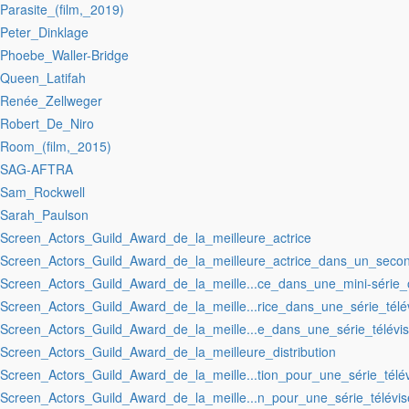
:Parasite_(film,_2019)
:Peter_Dinklage
:Phoebe_Waller-Bridge
:Queen_Latifah
:Renée_Zellweger
:Robert_De_Niro
:Room_(film,_2015)
:SAG-AFTRA
:Sam_Rockwell
:Sarah_Paulson
:Screen_Actors_Guild_Award_de_la_meilleure_actrice
:Screen_Actors_Guild_Award_de_la_meilleure_actrice_dans_un_secon
:Screen_Actors_Guild_Award_de_la_meille...ce_dans_une_mini-série_
:Screen_Actors_Guild_Award_de_la_meille...rice_dans_une_série_tél
:Screen_Actors_Guild_Award_de_la_meille...e_dans_une_série_télévi
:Screen_Actors_Guild_Award_de_la_meilleure_distribution
:Screen_Actors_Guild_Award_de_la_meille...tion_pour_une_série_tél
:Screen_Actors_Guild_Award_de_la_meille...n_pour_une_série_télévi