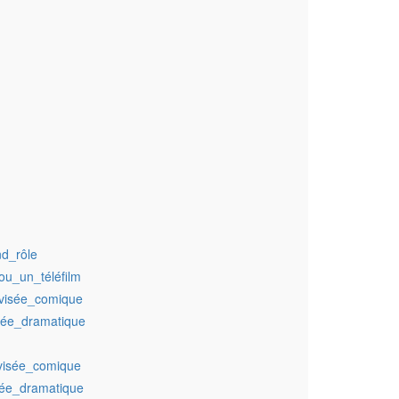
d_rôle
ou_un_téléfilm
évisée_comique
sée_dramatique
évisée_comique
sée_dramatique