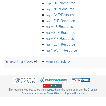
:UkFrResource
tag-fr
:NlFrResource
tag-fr
:CaFrResource
tag-fr
:EsFrResource
tag-fr
:ItFrResource
tag-fr
:ZhFrResource
tag-fr
:PlFrResource
tag-fr
:EuFrResource
tag-fr
:WdtFrResource
tag-fr
is
primaryTopic
of
:Sciure
foaf:
wikipedia-fr
This content was extracted from
Wikipedia
and is licensed under the
Creative
Commons Attribution-ShareAlike 3.0 Unported License