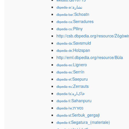
wikidata
:نشارة
dbpedia-ar
:Schoatn
dbpedia-bar
:Serradures
dbpedia-ca
:Piliny
dbpedia-cs
http://csb.dbpedia.org/resource/Żôgòwi
:Savsmuld
dbpedia-da
:Holzspan
dbpedia-de
http://eml.dbpedia.org/resource/Bùla
:Lignero
dbpedia-eo
:Serrín
dbpedia-es
:Saepuru
dbpedia-et
:Zerrauts
dbpedia-eu
:خاک‌اره
dbpedia-fa
:Sahanpuru
dbpedia-fi
:נסורת
dbpedia-he
:Serbuk_gergaji
dbpedia-id
:Segatura_(materiale)
dbpedia-it