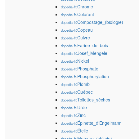
:Chrome
dbpedia-fr
:Colorant
dbpedia-fr
:Compostage_(biologie)
dbpedia-fr
:Copeau
dbpedia-fr
:Cuivre
dbpedia-fr
:Farine_de_bois
dbpedia-fr
:Josef_Mengele
dbpedia-fr
:Nickel
dbpedia-fr
:Phosphate
dbpedia-fr
:Phosphorylation
dbpedia-fr
:Plomb
dbpedia-fr
:Québec
dbpedia-fr
:Toilettes_sèches
dbpedia-fr
:Urée
dbpedia-fr
:Zinc
dbpedia-fr
:Épinette_d'Engelmann
dbpedia-fr
:Ételle
dbpedia-fr
:Mercure_(chimie)
dbpedia-fr