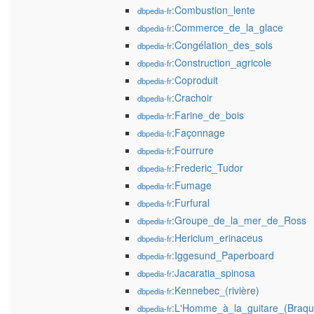
:Combustion_lente
dbpedia-fr
:Commerce_de_la_glace
dbpedia-fr
:Congélation_des_sols
dbpedia-fr
:Construction_agricole
dbpedia-fr
:Coproduit
dbpedia-fr
:Crachoir
dbpedia-fr
:Farine_de_bois
dbpedia-fr
:Façonnage
dbpedia-fr
:Fourrure
dbpedia-fr
:Frederic_Tudor
dbpedia-fr
:Fumage
dbpedia-fr
:Furfural
dbpedia-fr
:Groupe_de_la_mer_de_Ross
dbpedia-fr
:Hericium_erinaceus
dbpedia-fr
:Iggesund_Paperboard
dbpedia-fr
:Jacaratia_spinosa
dbpedia-fr
:Kennebec_(rivière)
dbpedia-fr
:L'Homme_à_la_guitare_(Braqu
dbpedia-fr