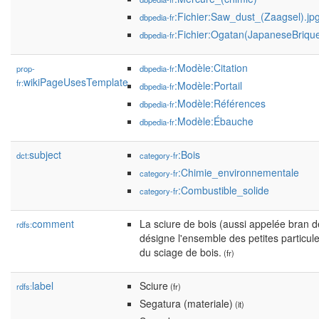
:Fichier:Saw_dust_(Zaagsel).jp
dbpedia-fr
:Fichier:Ogatan(JapaneseBrique
dbpedia-fr
:Modèle:Citation
prop-
dbpedia-fr
wikiPageUsesTemplate
fr:
:Modèle:Portail
dbpedia-fr
:Modèle:Références
dbpedia-fr
:Modèle:Ébauche
dbpedia-fr
subject
:Bois
dct:
category-fr
:Chimie_environnementale
category-fr
:Combustible_solide
category-fr
comment
La sciure de bois (aussi appelée bran 
rdfs:
désigne l'ensemble des petites particule
du sciage de bois.
(fr)
label
Sciure
rdfs:
(fr)
Segatura (materiale)
(it)