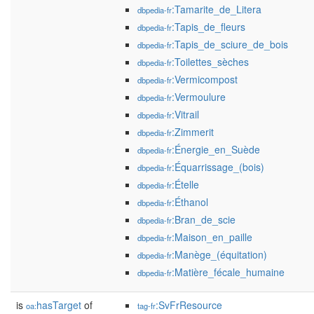
:Tamarite_de_Litera
dbpedia-fr
:Tapis_de_fleurs
dbpedia-fr
:Tapis_de_sciure_de_bois
dbpedia-fr
:Toilettes_sèches
dbpedia-fr
:Vermicompost
dbpedia-fr
:Vermoulure
dbpedia-fr
:Vitrail
dbpedia-fr
:Zimmerit
dbpedia-fr
:Énergie_en_Suède
dbpedia-fr
:Équarrissage_(bois)
dbpedia-fr
:Ételle
dbpedia-fr
:Éthanol
dbpedia-fr
:Bran_de_scie
dbpedia-fr
:Maison_en_paille
dbpedia-fr
:Manège_(équitation)
dbpedia-fr
:Matière_fécale_humaine
dbpedia-fr
is
hasTarget
of
:SvFrResource
oa:
tag-fr