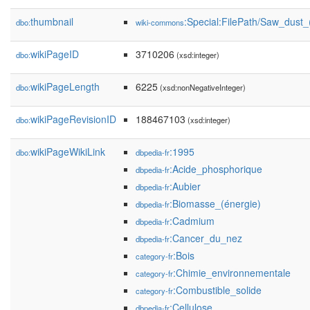
thumbnail
:Special:FilePath/Saw_dust_
dbo:
wiki-commons
wikiPageID
3710206
dbo:
(xsd:integer)
wikiPageLength
6225
dbo:
(xsd:nonNegativeInteger)
wikiPageRevisionID
188467103
dbo:
(xsd:integer)
wikiPageWikiLink
:1995
dbo:
dbpedia-fr
:Acide_phosphorique
dbpedia-fr
:Aubier
dbpedia-fr
:Biomasse_(énergie)
dbpedia-fr
:Cadmium
dbpedia-fr
:Cancer_du_nez
dbpedia-fr
:Bois
category-fr
:Chimie_environnementale
category-fr
:Combustible_solide
category-fr
:Cellulose
dbpedia-fr