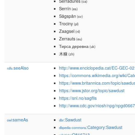
Serradures
(ca)
Serrín
(es)
Sågspån
(sv)
Trociny
(pl)
Zaagsel
(nl)
Zerrauts
(eu)
Тирса деревна
(uk)
木糠
(zh)
seeAlso
http://www.enciclopedia.cat/EC-GEC-0
rdfs:
https://commons.wikimedia.org/wiki/Ca
https://www.britannica.com/topic/sawdu
https://www.jstor.org/topic/sawdust
https://snl.no/sagflis
http://www.cdc.gov/niosh/npg/npgd0667
sameAs
:Sawdust
owl:
dbr
:Category:Sawdust
dbpedia-commons
:Q816713