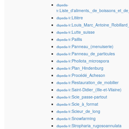
dbpedia-
:Liste_d'aliments,_de_boissons_et_de
fr
:Litière
dbpedia-fr
:Louis_Marc_Antoine_Robillard_
dbpedia-fr
:Lutte_suisse
dbpedia-fr
:Paillis
dbpedia-fr
:Panneau_(menuiserie)
dbpedia-fr
:Panneau_de_particules
dbpedia-fr
:Pholiota_microspora
dbpedia-fr
:Plan_Hindenburg
dbpedia-fr
:Procédé_Acheson
dbpedia-fr
:Restauration_de_mobilier
dbpedia-fr
:Saint-Didier_(Ille-et-Vilaine)
dbpedia-fr
:Scie_passe-partout
dbpedia-fr
:Scie_à_format
dbpedia-fr
:Scieur_de_long
dbpedia-fr
:Snowfarming
dbpedia-fr
:Stropharia_rugosoannulata
dbpedia-fr