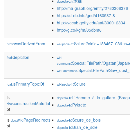
:木糠
dbpedia-zh
http://ma-graph.org/entity/2780308376
https://d-nb.info/gnd/4160537-8
http://vocab.getty.edu/aat/300012834
http://g.co/kg/m/05dbm6
wasDerivedFrom
:Sciure?oldid=188467103&ns=
prov:
wikipedia-fr
depiction
foaf:
wiki-
:Special:FilePath/Ogatan(Japan
commons
:Special:FilePath/Saw_dust_
wiki-commons
isPrimaryTopicOf
:Sciure
foaf:
wikipedia-fr
is
:L'Homme_à_la_guitare_(Braqu
dbpedia-fr
constructionMaterial
dbo:
:Pykrete
dbpedia-fr
of
is
wikiPageRedirects
:Sciure_de_bois
dbo:
dbpedia-fr
of
:Bran_de_scie
dbpedia-fr