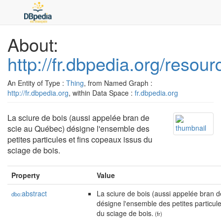
About:
http://fr.dbpedia.org/resour
An Entity of Type :
Thing
, from Named Graph :
http://fr.dbpedia.org
, within Data Space :
fr.dbpedia.org
La sciure de bois (aussi appelée bran de
scie au Québec) désigne l'ensemble des
petites particules et fins copeaux issus du
sciage de bois.
Property
Value
abstract
La sciure de bois (aussi appelée bran 
dbo:
désigne l'ensemble des petites particule
du sciage de bois.
(fr)