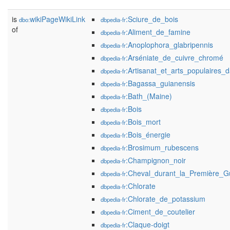
is
wikiPageWikiLink
:Sciure_de_bois
dbo:
dbpedia-fr
of
:Aliment_de_famine
dbpedia-fr
:Anoplophora_glabripennis
dbpedia-fr
:Arséniate_de_cuivre_chromé
dbpedia-fr
:Artisanat_et_arts_populaires_
dbpedia-fr
:Bagassa_guianensis
dbpedia-fr
:Bath_(Maine)
dbpedia-fr
:Bois
dbpedia-fr
:Bois_mort
dbpedia-fr
:Bois_énergie
dbpedia-fr
:Brosimum_rubescens
dbpedia-fr
:Champignon_noir
dbpedia-fr
:Cheval_durant_la_Première_G
dbpedia-fr
:Chlorate
dbpedia-fr
:Chlorate_de_potassium
dbpedia-fr
:Ciment_de_coutelier
dbpedia-fr
:Claque-doigt
dbpedia-fr