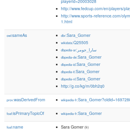
playerid=20003028
http://www.fedcup.com/en/players/p
http://www.sports-reference.com/olym
1.html
sameAs
:Sara_Gomer
owl:
dbr
:Q25505
wikidata
:سارا_جومر
dbpedia-ar
:Sara_Gomer
dbpedia-de
:Sara_Gomer
dbpedia-id
:Sara_Gomer
dbpedia-it
:Sara_Gomer
dbpedia-nl
http://g.co/kg/m/0bh2q0
wasDerivedFrom
:Sara_Gomer?oldid=169728
prov:
wikipedia-fr
isPrimaryTopicOf
:Sara_Gomer
foaf:
wikipedia-fr
name
Sara Gomer
foaf:
(fr)