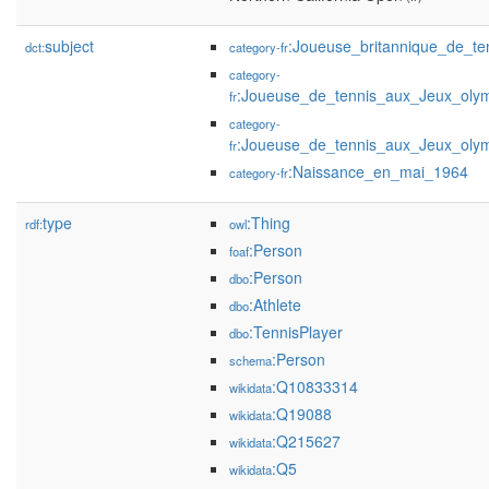
subject
:Joueuse_britannique_de_te
dct:
category-fr
category-
:Joueuse_de_tennis_aux_Jeux_oly
fr
category-
:Joueuse_de_tennis_aux_Jeux_oly
fr
:Naissance_en_mai_1964
category-fr
type
:Thing
rdf:
owl
:Person
foaf
:Person
dbo
:Athlete
dbo
:TennisPlayer
dbo
:Person
schema
:Q10833314
wikidata
:Q19088
wikidata
:Q215627
wikidata
:Q5
wikidata