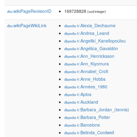
wikiPageRevisionID
169728828
dbo:
(xsd:integer)
wikiPageWikiLink
:Alexia_Dechaume
dbo:
dbpedia-fr
:Andrea_Leand
dbpedia-fr
:Angelikí_Kanellopoúlou
dbpedia-fr
:Angélica_Gavaldón
dbpedia-fr
:Ann_Henricksson
dbpedia-fr
:Ann_Kiyomura
dbpedia-fr
:Annabel_Croft
dbpedia-fr
:Anne_Hobbs
dbpedia-fr
:Années_1980
dbpedia-fr
:Aptos
dbpedia-fr
:Auckland
dbpedia-fr
:Barbara_Jordan_(tennis)
dbpedia-fr
:Barbara_Potter
dbpedia-fr
:Barcelone
dbpedia-fr
:Belinda_Cordwell
dbpedia-fr