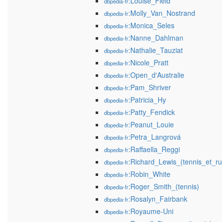
:Louise_Field
dbpedia-fr
:Molly_Van_Nostrand
dbpedia-fr
:Monica_Seles
dbpedia-fr
:Nanne_Dahlman
dbpedia-fr
:Nathalie_Tauziat
dbpedia-fr
:Nicole_Pratt
dbpedia-fr
:Open_d'Australie
dbpedia-fr
:Pam_Shriver
dbpedia-fr
:Patricia_Hy
dbpedia-fr
:Patty_Fendick
dbpedia-fr
:Peanut_Louie
dbpedia-fr
:Petra_Langrová
dbpedia-fr
:Raffaella_Reggi
dbpedia-fr
:Richard_Lewis_(tennis_et_ru
dbpedia-fr
:Robin_White
dbpedia-fr
:Roger_Smith_(tennis)
dbpedia-fr
:Rosalyn_Fairbank
dbpedia-fr
:Royaume-Uni
dbpedia-fr