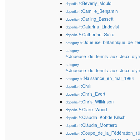
:Beverly_Mould
dbpedia-fr
:Camille_Benjamin
dbpedia-fr
:Carling_Bassett
dbpedia-fr
:Catarina_Lindqvist
dbpedia-fr
:Catherine_Suire
dbpedia-fr
:Joueuse_britannique_de_te
category-fr
category-
:Joueuse_de_tennis_aux_Jeux_oly
fr
category-
:Joueuse_de_tennis_aux_Jeux_oly
fr
:Naissance_en_mai_1964
category-fr
:Chili
dbpedia-fr
:Chris_Evert
dbpedia-fr
:Chris_Wilkinson
dbpedia-fr
:Clare_Wood
dbpedia-fr
:Claudia_Kohde-Kilsch
dbpedia-fr
:Cláudia_Monteiro
dbpedia-fr
:Coupe_de_la_Fédération_1
dbpedia-fr