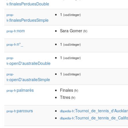
finalesPerduesDouble
fr:
1
prop-
(xsd:integer)
finalesPerduesSimple
fr:
nom
Sara Gomer
prop-fr:
(fr)
n°_
1
prop-fr:
(xsd:integer)
1
prop-
(xsd:integer)
openD'australieDouble
fr:
1
prop-
(xsd:integer)
openD'australieSimple
fr:
palmarès
Finales
prop-fr:
(fr)
Titres
(fr)
parcours
:Tournoi_de_tennis_d'Auckl
prop-fr:
dbpedia-fr
:Tournoi_de_tennis_de_Cali
dbpedia-fr