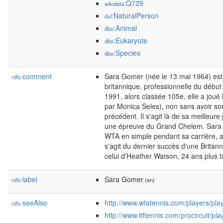
:Q729
wikidata
:NaturalPerson
dul
:Animal
dbo
:Eukaryote
dbo
:Species
dbo
comment
Sara Gomer (née le 13 mai 1964) est
rdfs:
britannique, professionnelle du débu
1991, alors classée 105e, elle a joué 
par Monica Seles), non sans avoir sor
précédent. Il s'agit là de sa meilleu
une épreuve du Grand Chelem. Sara 
WTA en simple pendant sa carrière, ac
s'agit du dernier succès d'une Britann
celui d'Heather Watson, 24 ans plus 
label
Sara Gomer
rdfs:
(en)
seeAlso
http://www.wtatennis.com/players/pla
rdfs:
http://www.itftennis.com/procircuit/pla