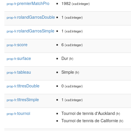
premierMatchPro
1982
prop-fr:
(xsd:integer)
rolandGarrosDouble
1
prop-fr:
(xsd:integer)
rolandGarrosSimple
1
prop-fr:
(xsd:integer)
score
6
prop-fr:
(xsd:integer)
surface
Dur
prop-fr:
(fr)
tableau
Simple
prop-fr:
(fr)
titresDouble
0
prop-fr:
(xsd:integer)
titresSimple
1
prop-fr:
(xsd:integer)
tournoi
Tournoi de tennis d'Auckland
prop-fr:
(fr)
Tournoi de tennis de Californie
(fr)