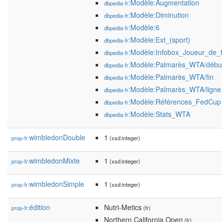
:Modèle:Augmentation
dbpedia-fr
:Modèle:Diminution
dbpedia-fr
:Modèle:6
dbpedia-fr
:Modèle:Ext_(sport)
dbpedia-fr
:Modèle:Infobox_Joueur_de_t
dbpedia-fr
:Modèle:Palmarès_WTA/débu
dbpedia-fr
:Modèle:Palmarès_WTA/fin
dbpedia-fr
:Modèle:Palmarès_WTA/ligne
dbpedia-fr
:Modèle:Références_FedCup
dbpedia-fr
:Modèle:Stats_WTA
dbpedia-fr
wimbledonDouble
1
prop-fr:
(xsd:integer)
wimbledonMixte
1
prop-fr:
(xsd:integer)
wimbledonSimple
1
prop-fr:
(xsd:integer)
édition
Nutri-Metics
prop-fr:
(fr)
Northern California Open
(fr)