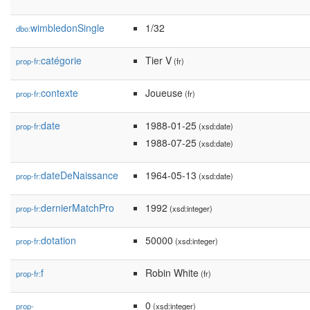
wimbledonSingle
1/32
dbo:
catégorie
Tier V
prop-fr:
(fr)
contexte
Joueuse
prop-fr:
(fr)
date
1988-01-25
prop-fr:
(xsd:date)
1988-07-25
(xsd:date)
dateDeNaissance
1964-05-13
prop-fr:
(xsd:date)
dernierMatchPro
1992
prop-fr:
(xsd:integer)
dotation
50000
prop-fr:
(xsd:integer)
f
Robin White
prop-fr:
(fr)
0
prop-
(xsd:integer)