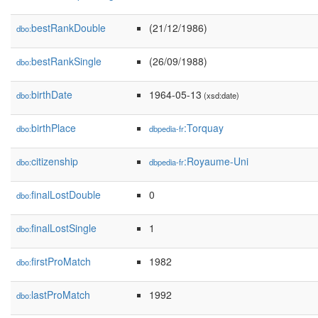
bestRankDouble
(21/12/1986)
dbo:
bestRankSingle
(26/09/1988)
dbo:
birthDate
1964-05-13
dbo:
(xsd:date)
birthPlace
:Torquay
dbo:
dbpedia-fr
citizenship
:Royaume-Uni
dbo:
dbpedia-fr
finalLostDouble
0
dbo:
finalLostSingle
1
dbo:
firstProMatch
1982
dbo:
lastProMatch
1992
dbo: