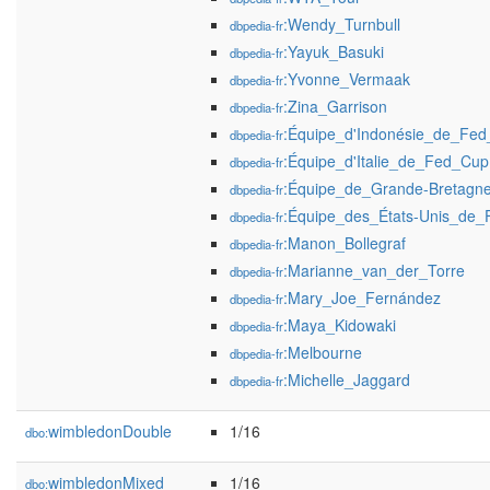
:Wendy_Turnbull
dbpedia-fr
:Yayuk_Basuki
dbpedia-fr
:Yvonne_Vermaak
dbpedia-fr
:Zina_Garrison
dbpedia-fr
:Équipe_d'Indonésie_de_Fe
dbpedia-fr
:Équipe_d'Italie_de_Fed_Cup
dbpedia-fr
:Équipe_de_Grande-Bretag
dbpedia-fr
:Équipe_des_États-Unis_de
dbpedia-fr
:Manon_Bollegraf
dbpedia-fr
:Marianne_van_der_Torre
dbpedia-fr
:Mary_Joe_Fernández
dbpedia-fr
:Maya_Kidowaki
dbpedia-fr
:Melbourne
dbpedia-fr
:Michelle_Jaggard
dbpedia-fr
wimbledonDouble
1/16
dbo:
wimbledonMixed
1/16
dbo: