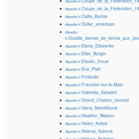
:Coupe_de_la_Fédération_1
dbpedia-fr
:Coupe_de_la_Fédération_1
dbpedia-fr
:Csilla_Bartos
dbpedia-fr
:Dollar_américain
dbpedia-fr
dbpedia-
:Double_dames_de_tennis_aux_Jeu
fr
:Elena_Eliseenko
dbpedia-fr
:Elise_Burgin
dbpedia-fr
:Etsuko_Inoue
dbpedia-fr
:Eva_Pfaff
dbpedia-fr
:Finlande
dbpedia-fr
:Francfort-sur-le-Main
dbpedia-fr
:Gabriela_Sabatini
dbpedia-fr
:Grand_Chelem_(tennis)
dbpedia-fr
:Hana_Mandlíková
dbpedia-fr
:Heather_Watson
dbpedia-fr
:Helen_Kelesi
dbpedia-fr
:Helena_Suková
dbpedia-fr
:Hélène_Pelletier