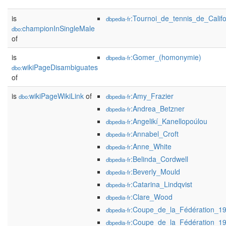
is
:Tournoi_de_tennis_de_Cali
dbpedia-fr
championInSingleMale
dbo:
of
is
:Gomer_(homonymie)
dbpedia-fr
wikiPageDisambiguates
dbo:
of
is
wikiPageWikiLink
of
:Amy_Frazier
dbo:
dbpedia-fr
:Andrea_Betzner
dbpedia-fr
:Angelikí_Kanellopoúlou
dbpedia-fr
:Annabel_Croft
dbpedia-fr
:Anne_White
dbpedia-fr
:Belinda_Cordwell
dbpedia-fr
:Beverly_Mould
dbpedia-fr
:Catarina_Lindqvist
dbpedia-fr
:Clare_Wood
dbpedia-fr
:Coupe_de_la_Fédération_1
dbpedia-fr
:Coupe_de_la_Fédération_1
dbpedia-fr