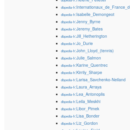
dbpedia-fr
:Internationaux_de_France_d
dbpedia-fr
:Isabelle_Demongeot
dbpedia-fr
:Jenny_Byrne
dbpedia-fr
:Jeremy_Bates
dbpedia-fr
:Jill_Hetherington
dbpedia-fr
:Jo_Durie
dbpedia-fr
:John_Lloyd_(tennis)
dbpedia-fr
:Julie_Salmon
dbpedia-fr
:Karine_Quentrec
dbpedia-fr
:Kirrily_Sharpe
dbpedia-fr
:Larisa_Savchenko-Neiland
dbpedia-fr
:Laura_Arraya
dbpedia-fr
:Lea_Antonoplis
dbpedia-fr
:Leila_Meskhi
dbpedia-fr
:Libor_Pimek
dbpedia-fr
:Lisa_Bonder
dbpedia-fr
:Liz_Gordon
dbpedia-fr