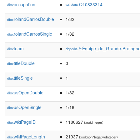
occupation
:Q10833314
dbo:
wikidata
rolandGarrosDouble
1/32
dbo:
rolandGarrosSingle
1/32
dbo:
team
:Équipe_de_Grande-Bretag
dbo:
dbpedia-fr
titleDouble
0
dbo:
titleSingle
1
dbo:
usOpenDouble
1/32
dbo:
usOpenSingle
1/16
dbo:
wikiPageID
1180627
dbo:
(xsd:integer)
wikiPageLength
21937
dbo:
(xsd:nonNegativeInteger)