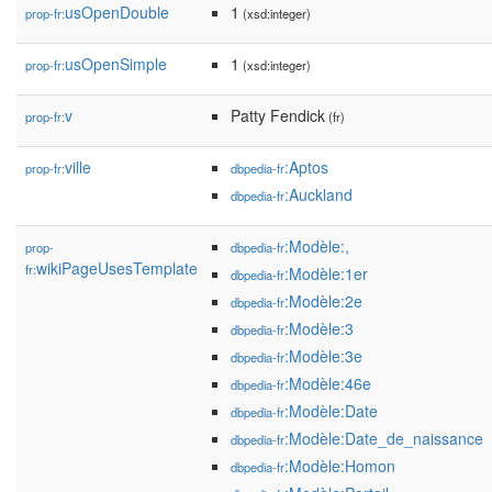
usOpenDouble
1
prop-fr:
(xsd:integer)
usOpenSimple
1
prop-fr:
(xsd:integer)
v
Patty Fendick
prop-fr:
(fr)
ville
:Aptos
prop-fr:
dbpedia-fr
:Auckland
dbpedia-fr
:Modèle:,
prop-
dbpedia-fr
wikiPageUsesTemplate
fr:
:Modèle:1er
dbpedia-fr
:Modèle:2e
dbpedia-fr
:Modèle:3
dbpedia-fr
:Modèle:3e
dbpedia-fr
:Modèle:46e
dbpedia-fr
:Modèle:Date
dbpedia-fr
:Modèle:Date_de_naissance
dbpedia-fr
:Modèle:Homon
dbpedia-fr