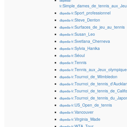
dbpedia-
:Simple_dames_de_tennis_aux_Jeu
fr
:Sport_professionnel
dbpedia-fr
:Steve_Denton
dbpedia-fr
:Surfaces_de_jeu_au_tennis
dbpedia-fr
:Susan_Leo
dbpedia-fr
:Svetlana_Cherneva
dbpedia-fr
:Sylvia_Hanika
dbpedia-fr
:Séoul
dbpedia-fr
:Tennis
dbpedia-fr
:Tennis_aux_Jeux_olympique
dbpedia-fr
:Tournoi_de_Wimbledon
dbpedia-fr
:Tournoi_de_tennis_d'Auckl
dbpedia-fr
:Tournoi_de_tennis_de_Cali
dbpedia-fr
:Tournoi_de_tennis_du_Jap
dbpedia-fr
:US_Open_de_tennis
dbpedia-fr
:Vancouver
dbpedia-fr
:Virginia_Wade
dbpedia-fr
:WTA_Tour
dbpedia-fr