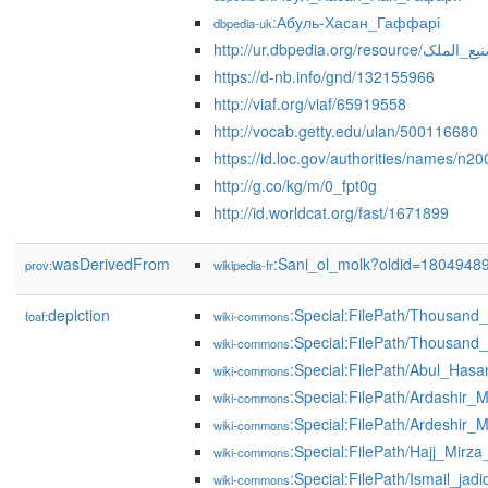
:Абуль-Хасан_Гаффарі
dbpedia-uk
http://ur.dbpedia.org/resource/الملک
https://d-nb.info/gnd/132155966
http://viaf.org/viaf/65919558
http://vocab.getty.edu/ulan/500116680
https://id.loc.gov/authorities/names/n
http://g.co/kg/m/0_fpt0g
http://id.worldcat.org/fast/1671899
wasDerivedFrom
:Sani_ol_molk?oldid=1804948
prov:
wikipedia-fr
depiction
:Special:FilePath/Thousand
foaf:
wiki-commons
:Special:FilePath/Thousand
wiki-commons
:Special:FilePath/Abul_Hasa
wiki-commons
:Special:FilePath/Ardashir_M
wiki-commons
:Special:FilePath/Ardeshir_M
wiki-commons
:Special:FilePath/Hajj_Mirza
wiki-commons
:Special:FilePath/Ismail_jadi
wiki-commons