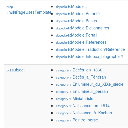
:Modèle:,
prop-
dbpedia-fr
wikiPageUsesTemplate
fr:
:Modèle:Autorité
dbpedia-fr
:Modèle:Bases
dbpedia-fr
:Modèle:Dictionnaires
dbpedia-fr
:Modèle:Portail
dbpedia-fr
:Modèle:References
dbpedia-fr
:Modèle:Traduction/Référence
dbpedia-fr
:Modèle:Infobox_biographie2
dbpedia-fr
subject
:Décès_en_1866
dct:
category-fr
:Décès_à_Téhéran
category-fr
:Enlumineur_du_XIXe_siècle
category-fr
:Enlumineur_persan
category-fr
:Miniaturiste
category-fr
:Naissance_en_1814
category-fr
:Naissance_à_Kachan
category-fr
:Peintre_perse
category-fr