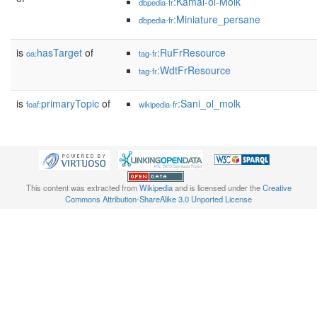
:Kamal-ol-Molk
dbpedia-fr
:Miniature_persane
dbpedia-fr
is
hasTarget
of
:RuFrResource
oa:
tag-fr
:WdtFrResource
tag-fr
is
primaryTopic
of
:Sani_ol_molk
foaf:
wikipedia-fr
This content was extracted from
Wikipedia
and is licensed under the
Creative
Commons Attribution-ShareAlike 3.0 Unported License