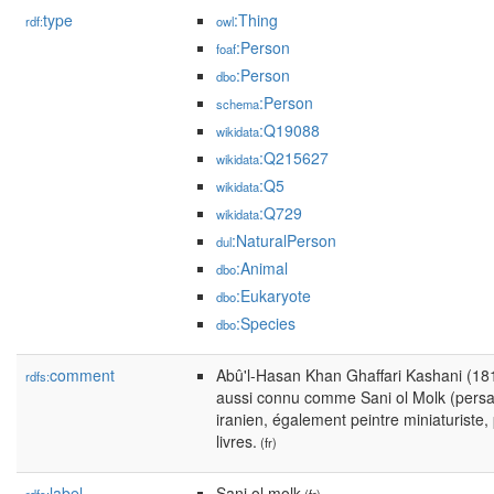
type
:Thing
rdf:
owl
:Person
foaf
:Person
dbo
:Person
schema
:Q19088
wikidata
:Q215627
wikidata
:Q5
wikidata
:Q729
wikidata
:NaturalPerson
dul
:Animal
dbo
:Eukaryote
dbo
:Species
dbo
comment
Abû'l-Hasan Khan Ghaffari Kashani (1814-1866) (p
rdfs:
aussi connu comme Sani ol Molk (persan : صنیع‌الملک) était un p
iranien, également peintre miniaturiste, 
livres.
(fr)
label
Sani ol molk