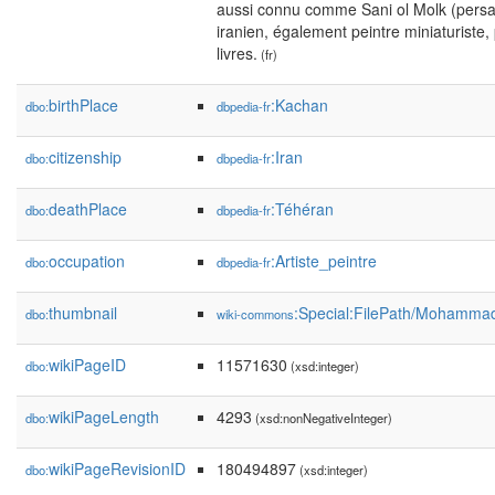
aussi connu comme Sani ol Molk (persan : صنیع‌الملک) était un p
iranien, également peintre miniaturiste, 
livres.
(fr)
birthPlace
:Kachan
dbo:
dbpedia-fr
citizenship
:Iran
dbo:
dbpedia-fr
deathPlace
:Téhéran
dbo:
dbpedia-fr
occupation
:Artiste_peintre
dbo:
dbpedia-fr
thumbnail
:Special:FilePath/Mohamma
dbo:
wiki-commons
wikiPageID
11571630
dbo:
(xsd:integer)
wikiPageLength
4293
dbo:
(xsd:nonNegativeInteger)
wikiPageRevisionID
180494897
dbo:
(xsd:integer)