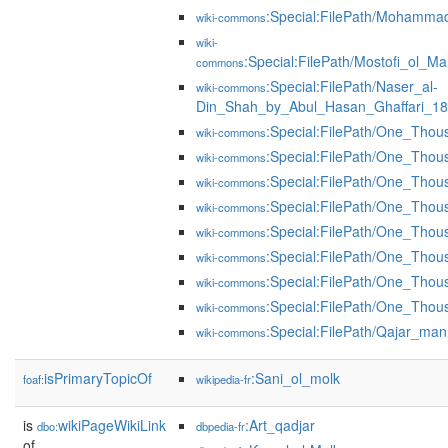
:Special:FilePath/Mohamma
wiki-commons
wiki-
:Special:FilePath/Mostofi_ol_M
commons
:Special:FilePath/Naser_al-
wiki-commons
Din_Shah_by_Abul_Hasan_Ghaffari_18
:Special:FilePath/One_Tho
wiki-commons
:Special:FilePath/One_Tho
wiki-commons
:Special:FilePath/One_Tho
wiki-commons
:Special:FilePath/One_Tho
wiki-commons
:Special:FilePath/One_Tho
wiki-commons
:Special:FilePath/One_Tho
wiki-commons
:Special:FilePath/One_Tho
wiki-commons
:Special:FilePath/One_Tho
wiki-commons
:Special:FilePath/Qajar_man
wiki-commons
isPrimaryTopicOf
:Sani_ol_molk
foaf:
wikipedia-fr
is
wikiPageWikiLink
:Art_qadjar
dbo:
dbpedia-fr
of