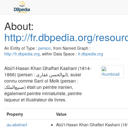
About:
http://fr.dbpedia.org/resou
An Entity of Type :
person
, from Named Graph :
http://fr.dbpedia.org
, within Data Space :
fr.dbpedia.org
Abû'l-Hasan Khan Ghaffari Kashani (1814-
1866) (persan : ابوالحسن غفاری), aussi
connu comme Sani ol Molk (persan :
صنیع‌الملک) était un peintre iranien,
également peintre miniaturiste, peintre
laqueur et illustrateur de livres.
Property
Value
abstract
Abû'l-Hasan Khan Ghaffari Kashani (1814-1866) (p
dbo: