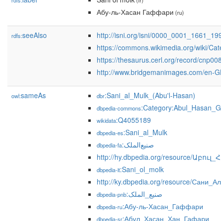
rdfs:
(fr)
Абу-ль-Хасан Гаффари
(ru)
seeAlso
http://isni.org/isni/0000_0001_1661_19
rdfs:
https://commons.wikimedia.org/wiki/Ca
https://thesaurus.cerl.org/record/cnp0
http://www.bridgemanimages.com/en-GB
sameAs
:Sani_al_Mulk_(Abu'l-Hasan)
owl:
dbr
:Category:Abul_Hasan_Gh
dbpedia-commons
:Q4055189
wikidata
:Sani_al_Mulk
dbpedia-es
:صنیع‌الملک
dbpedia-fa
http://hy.dbpedia.org/resource/Ա
:Sani_ol_molk
dbpedia-it
http://ky.dbpedia.org/resource/Сани_
:صنیع_‌الملک
dbpedia-pnb
:Абу-ль-Хасан_Гаффари
dbpedia-ru
:Абул_Хасан_Хан_Гафари
dbpedia-sr