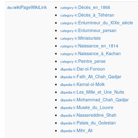
wikiPageWikiLink
:Décès_en_1866
dbo:
category-fr
:Décès_à_Téhéran
category-fr
:Enlumineur_du_XIXe_siècle
category-fr
:Enlumineur_persan
category-fr
:Miniaturiste
category-fr
:Naissance_en_1814
category-fr
:Naissance_à_Kachan
category-fr
:Peintre_perse
category-fr
:Dar-ol-Fonoun
dbpedia-fr
:Fath_Ali_Chah_Qadjar
dbpedia-fr
:Kamal-ol-Molk
dbpedia-fr
:Les_Mille_et_Une_Nuits
dbpedia-fr
:Mohammad_Chah_Qadjar
dbpedia-fr
:Musée_du_Louvre
dbpedia-fr
:Nassereddine_Shah
dbpedia-fr
:Palais_du_Golestan
dbpedia-fr
:Mihr_Ali
dbpedia-fr