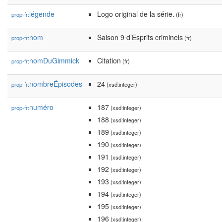
légende
Logo original de la série.
prop-fr:
(fr)
nom
Saison 9 d’Esprits criminels
prop-fr:
(fr)
nomDuGimmick
Citation
prop-fr:
(fr)
nombreÉpisodes
24
prop-fr:
(xsd:integer)
numéro
187
prop-fr:
(xsd:integer)
188
(xsd:integer)
189
(xsd:integer)
190
(xsd:integer)
191
(xsd:integer)
192
(xsd:integer)
193
(xsd:integer)
194
(xsd:integer)
195
(xsd:integer)
196
(xsd:integer)