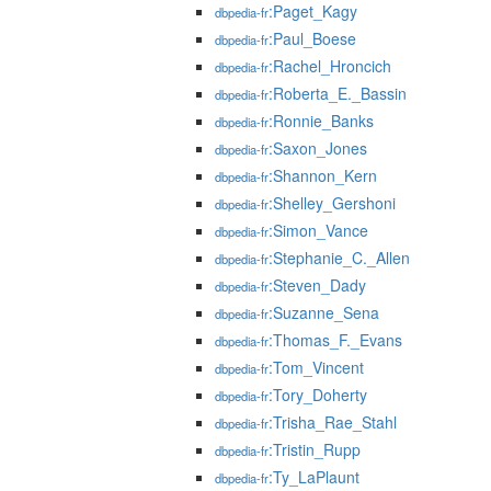
:Paget_Kagy
dbpedia-fr
:Paul_Boese
dbpedia-fr
:Rachel_Hroncich
dbpedia-fr
:Roberta_E._Bassin
dbpedia-fr
:Ronnie_Banks
dbpedia-fr
:Saxon_Jones
dbpedia-fr
:Shannon_Kern
dbpedia-fr
:Shelley_Gershoni
dbpedia-fr
:Simon_Vance
dbpedia-fr
:Stephanie_C._Allen
dbpedia-fr
:Steven_Dady
dbpedia-fr
:Suzanne_Sena
dbpedia-fr
:Thomas_F._Evans
dbpedia-fr
:Tom_Vincent
dbpedia-fr
:Tory_Doherty
dbpedia-fr
:Trisha_Rae_Stahl
dbpedia-fr
:Tristin_Rupp
dbpedia-fr
:Ty_LaPlaunt
dbpedia-fr