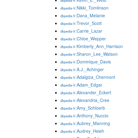
:Kevin_E._West
dbpedia-fr
:Nikki_Tomlinson
dbpedia-fr
:Dana_Melanie
dbpedia-fr
:Trevor_Scott
dbpedia-fr
:Carrie_Lazar
dbpedia-fr
:Chloe_Wepper
dbpedia-fr
:Kimberly_Ann_Harrison
dbpedia-fr
:Sharon_Lee_Watson
dbpedia-fr
:Dominique_Davis
dbpedia-fr
:A.J._Achinger
dbpedia-fr
:Adalgiza_Chermont
dbpedia-fr
:Adam_Edgar
dbpedia-fr
:Alexander_Eckert
dbpedia-fr
:Alexandria_Cree
dbpedia-fr
:Amy_Schloerb
dbpedia-fr
:Anthony_Nuccio
dbpedia-fr
:Aubrey_Manning
dbpedia-fr
:Audrey_Hsieh
dbpedia-fr