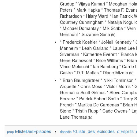
Crudup * Vijaya Kumari * Meeghan Hola
Peters * Mark Hapka * Thomas F. Evans 
Richardson * Hilary Ward * Ian Patrick W
Courtney Cunningham * Natalija Noguli
* Michael Domantay * Mik Scriba * Vern 
Gershoni * Suzanne Sena
(fr)
* Frederick Koehler * JoNell Kennedy *
Manheim * Leah Garland * Lauren Lee
Silverman * Katherine Everett * Bianca 
Gene Rathswohl * Brice Williams * Bria
Vince Melocchi * Ian Bamberg * Carrie 
Castro * D.T. Matias * Diane Mizota
(fr)
* Brian Baumgartner * Nikki Tomlinson 
Arquette * Chris Moss * Victor Morris * 
Germaine Scott Grimes * Steve Campbe
Ferraez * Patrick Robert Smith * Terry S
French * Martica De Cardenas * Brian H
Stone * Tristin Rupp * Cade Owens * La
Lane Thomas
(fr)
listeDesÉpisodes
:Liste_des_épisodes_d'Esprits_
prop-fr:
dbpedia-fr