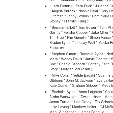
* Jack Plotnick * Tara Buck * Julianna Gu
* Angela Bullock * Noshir Dalal * Tory D
Luthman * Jenny Strubin * Dominique D
Stoney * Franklin Fung
(fr)
* Brennan Elliott * Tom Bower * Tom Vin
Garrity * Felisha Cooper * Jake Miller * 
Tim True * Kim Genelle * Simon Vance 
Braden Lynch * Lindsay Wolf * Macka Fol
Fallon
(fr)
* Stephen Simon * Rochelle Aytes * Ned
Mara * Wendy Davis * Jarvis George *
Cox * Charlie Babcock * Brittany Faith R
Story * Morgan McClellan
(fr)
* Mike Colter * Yetide Badaki * Suanne 
Gibbons * John M. Jackson * Eva LaRue
Kate Comer * Graham Skipper * Medali
* Rochelle Aytes * Anne Leighton * Col
Alisha Wainwright * Dwight Hicks * Mars
Jason Turner * Lisa Grady * Elly Schaefe
Luke Loving * Matthew Helfer * CJ McBa
Mark Vuncannon * James Bane
(fr)