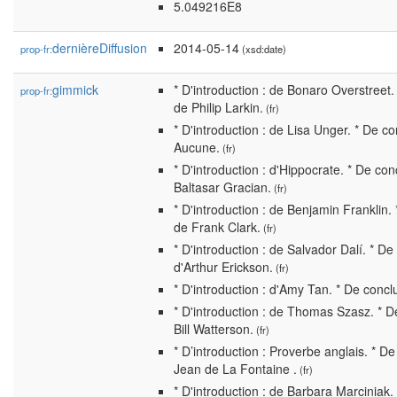
5.049216E8
dernièreDiffusion
2014-05-14
prop-fr:
(xsd:date)
gimmick
* D'introduction : de Bonaro Overstreet.
prop-fr:
de Philip Larkin.
(fr)
* D'introduction : de Lisa Unger. * De co
Aucune.
(fr)
* D'introduction : d'Hippocrate. * De con
Baltasar Gracian.
(fr)
* D'introduction : de Benjamin Franklin. 
de Frank Clark.
(fr)
* D'introduction : de Salvador Dalí. * De
d'Arthur Erickson.
(fr)
* D'introduction : d'Amy Tan. * De conclu
* D'introduction : de Thomas Szasz. * D
Bill Watterson.
(fr)
* D’introduction : Proverbe anglais. * De
Jean de La Fontaine .
(fr)
* D'introduction : de Barbara Marciniak.