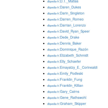
:D.T._Matias
dbpedia-fr
:Daren_Dukes
dbpedia-fr
:Darin_Singleton
dbpedia-fr
:Darren_Romeo
dbpedia-fr
:Darrian_Lorenzo
dbpedia-fr
:David_Ryan_Speer
dbpedia-fr
:Dede_Drake
dbpedia-fr
:Dennis_Baker
dbpedia-fr
:Dominique_Razón
dbpedia-fr
:Elizabeth_Schmidt
dbpedia-fr
:Elly_Schaefer
dbpedia-fr
:Emayatzy_E._Corinealdi
dbpedia-fr
:Emily_Podleski
dbpedia-fr
:Franklin_Fung
dbpedia-fr
:Franklin_Killian
dbpedia-fr
:Gary_Cairns
dbpedia-fr
:Gene_Rathswohl
dbpedia-fr
:Graham_Skipper
dbpedia-fr