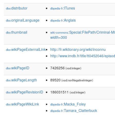
distributor
:ITunes
dbo:
dbpedia-fr
originalLanguage
:Anglais
dbo:
dbpedia-fr
thumbnail
:Special:FilePath/Criminal-M
dbo:
wiki-commons
width=300
wikiPageExternalLink
http://fr.wiktionary.org/wiki/inconnu
dbo:
http://www.imdb.fr/title/tt0452046/ep
wikiPageID
7426256
dbo:
(xsd:integer)
wikiPageLength
89520
dbo:
(xsd:nonNegativeInteger)
wikiPageRevisionID
186031511
dbo:
(xsd:integer)
wikiPageWikiLink
:Macka_Foley
dbo:
dbpedia-fr
:Tamara_Clatterbuck
dbpedia-fr