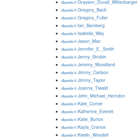
:Grayson_Duvall_Wittenbarger
dbpedia-fr
:Gregory_Bach
dbpedia-fr
:Gregory_Fuller
dbpedia-fr
:Ian_Bamberg
dbpedia-fr
:Isabella_Way
dbpedia-fr
:Jason_Mac
dbpedia-fr
:Jennifer_E._Smith
dbpedia-fr
:Jenny_Strubin
dbpedia-fr
:Jeremy_Woodland
dbpedia-fr
:Jimmy_Carlson
dbpedia-fr
:Jimmy_Taylor
dbpedia-fr
:Joanna_Tiwald
dbpedia-fr
:John_Michael_Herndon
dbpedia-fr
:Kate_Comer
dbpedia-fr
:Katherine_Everett
dbpedia-fr
:Katie_Burton
dbpedia-fr
:Kayla_Crance
dbpedia-fr
:Keelin_Woodell
dbpedia-fr