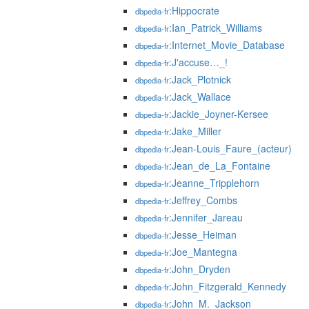
:Hippocrate
dbpedia-fr
:Ian_Patrick_Williams
dbpedia-fr
:Internet_Movie_Database
dbpedia-fr
:J'accuse…_!
dbpedia-fr
:Jack_Plotnick
dbpedia-fr
:Jack_Wallace
dbpedia-fr
:Jackie_Joyner-Kersee
dbpedia-fr
:Jake_Miller
dbpedia-fr
:Jean-Louis_Faure_(acteur)
dbpedia-fr
:Jean_de_La_Fontaine
dbpedia-fr
:Jeanne_Tripplehorn
dbpedia-fr
:Jeffrey_Combs
dbpedia-fr
:Jennifer_Jareau
dbpedia-fr
:Jesse_Heiman
dbpedia-fr
:Joe_Mantegna
dbpedia-fr
:John_Dryden
dbpedia-fr
:John_Fitzgerald_Kennedy
dbpedia-fr
:John_M._Jackson
dbpedia-fr