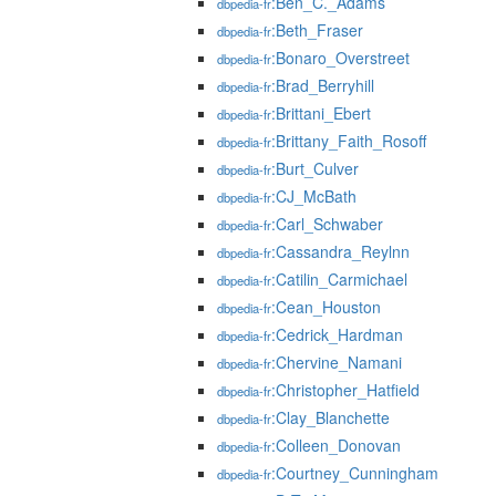
:Ben_C._Adams
dbpedia-fr
:Beth_Fraser
dbpedia-fr
:Bonaro_Overstreet
dbpedia-fr
:Brad_Berryhill
dbpedia-fr
:Brittani_Ebert
dbpedia-fr
:Brittany_Faith_Rosoff
dbpedia-fr
:Burt_Culver
dbpedia-fr
:CJ_McBath
dbpedia-fr
:Carl_Schwaber
dbpedia-fr
:Cassandra_Reylnn
dbpedia-fr
:Catilin_Carmichael
dbpedia-fr
:Cean_Houston
dbpedia-fr
:Cedrick_Hardman
dbpedia-fr
:Chervine_Namani
dbpedia-fr
:Christopher_Hatfield
dbpedia-fr
:Clay_Blanchette
dbpedia-fr
:Colleen_Donovan
dbpedia-fr
:Courtney_Cunningham
dbpedia-fr