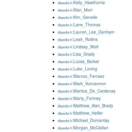
:Kelly_Hawthorne
dbpedia-fr
:Kian_Morr
dbpedia-fr
:Kim_Genelle
dbpedia-fr
:Lane_Thomas
dbpedia-fr
:Lauren_Lee_Denham
dbpedia-fr
:Leah_Rollins
dbpedia-fr
:Lindsay_Wolf
dbpedia-fr
:Lisa_Grady
dbpedia-fr
:Lucas_Barker
dbpedia-fr
:Luke_Loving
dbpedia-fr
:Marcos_Ferraez
dbpedia-fr
:Mark_Vuncannon
dbpedia-fr
:Martica_De_Cardenas
dbpedia-fr
:Marty_Fortney
dbpedia-fr
:Matthew_Alan_Brady
dbpedia-fr
:Matthew_Helfer
dbpedia-fr
:Michael_Domantay
dbpedia-fr
:Morgan_McClellan
dbpedia-fr