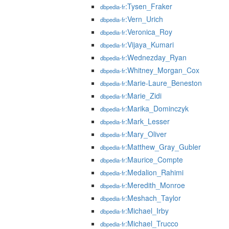
:Tysen_Fraker
dbpedia-fr
:Vern_Urich
dbpedia-fr
:Veronica_Roy
dbpedia-fr
:Vijaya_Kumari
dbpedia-fr
:Wednezday_Ryan
dbpedia-fr
:Whitney_Morgan_Cox
dbpedia-fr
:Marie-Laure_Beneston
dbpedia-fr
:Marie_Zidi
dbpedia-fr
:Marika_Dominczyk
dbpedia-fr
:Mark_Lesser
dbpedia-fr
:Mary_Oliver
dbpedia-fr
:Matthew_Gray_Gubler
dbpedia-fr
:Maurice_Compte
dbpedia-fr
:Medalion_Rahimi
dbpedia-fr
:Meredith_Monroe
dbpedia-fr
:Meshach_Taylor
dbpedia-fr
:Michael_Irby
dbpedia-fr
:Michael_Trucco
dbpedia-fr