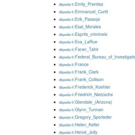
:Emily_Prentiss
dbpedia-fr
:Emmanuel_Curtil
dbpedia-fr
:Erik_Passoja
dbpedia-fr
:Esai_Morales
dbpedia-fr
:Esprits_criminels
dbpedia-fr
:Eva_LaRue
dbpedia-fr
:Faran_Tahir
dbpedia-fr
:Federal_Bureau_of_Investigati
dbpedia-fr
:France
dbpedia-fr
:Frank_Clark
dbpedia-fr
:Frank_Collison
dbpedia-fr
:Frederick_Koehler
dbpedia-fr
:Friedrich_Nietzsche
dbpedia-fr
:Glendale_(Arizona)
dbpedia-fr
:Glynn_Turman
dbpedia-fr
:Gregory_Sporleder
dbpedia-fr
:Helen_Keller
dbpedia-fr
:Hervé_Jolly
dbpedia-fr