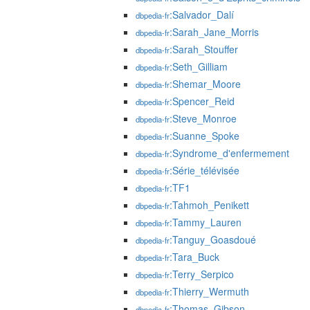
:Salvador_Dalí
dbpedia-fr
:Sarah_Jane_Morris
dbpedia-fr
:Sarah_Stouffer
dbpedia-fr
:Seth_Gilliam
dbpedia-fr
:Shemar_Moore
dbpedia-fr
:Spencer_Reid
dbpedia-fr
:Steve_Monroe
dbpedia-fr
:Suanne_Spoke
dbpedia-fr
:Syndrome_d'enfermement
dbpedia-fr
:Série_télévisée
dbpedia-fr
:TF1
dbpedia-fr
:Tahmoh_Penikett
dbpedia-fr
:Tammy_Lauren
dbpedia-fr
:Tanguy_Goasdoué
dbpedia-fr
:Tara_Buck
dbpedia-fr
:Terry_Serpico
dbpedia-fr
:Thierry_Wermuth
dbpedia-fr
:Thomas_Gibson
dbpedia-fr