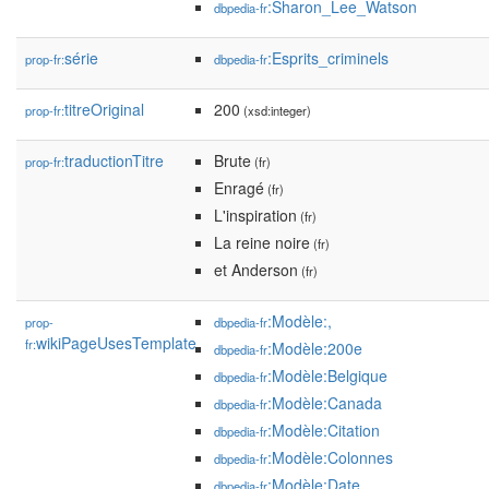
:Sharon_Lee_Watson
dbpedia-fr
série
:Esprits_criminels
prop-fr:
dbpedia-fr
titreOriginal
200
prop-fr:
(xsd:integer)
traductionTitre
Brute
prop-fr:
(fr)
Enragé
(fr)
L'inspiration
(fr)
La reine noire
(fr)
et Anderson
(fr)
:Modèle:,
prop-
dbpedia-fr
wikiPageUsesTemplate
fr:
:Modèle:200e
dbpedia-fr
:Modèle:Belgique
dbpedia-fr
:Modèle:Canada
dbpedia-fr
:Modèle:Citation
dbpedia-fr
:Modèle:Colonnes
dbpedia-fr
:Modèle:Date
dbpedia-fr