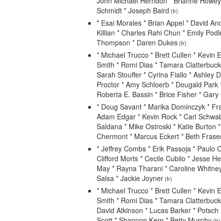
John Michael Herndon * Brianne Howey 
Schmidt * Joseph Baird
(fr)
* Esai Morales * Brian Appel * David And
Killian * Charles Rahi Chun * Emily Podl
Thompson * Daren Dukes
(fr)
* Michael Trucco * Brett Cullen * Kevin 
Smith * Romi Dias * Tamara Clatterbuck
Sarah Stouffer * Cyrina Fiallo * Ashley
Proctor * Amy Schloerb * Dougald Park
Roberta E. Bassin * Brice Fisher * Gary
* Doug Savant * Marika Dominczyk * Fra
Adam Edgar * Kevin Rock * Carl Schwabe
Saldana * Mike Ostroski * Katie Burton 
Chermont * Marcus Eckert * Beth Frase
* Jeffrey Combs * Erik Passoja * Paulo 
Clifford Morts * Cecile Cubilo * Jesse 
May * Rayna Tharani * Caroline Whitney
Salsa * Jackie Joyner
(fr)
* Michael Trucco * Brett Cullen * Kevin 
Smith * Romi Dias * Tamara Clatterbuck
David Atkinson * Lucas Barker * Potsch
Scott * Shannon Kern * Betty Murphy
(fr)