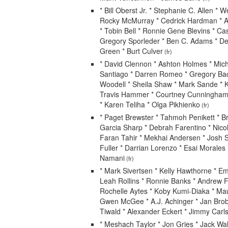
* Bill Oberst Jr. * Stephanie C. Allen *
Rocky McMurray * Cedrick Hardman * 
* Tobin Bell * Ronnie Gene Blevins * Cas
Gregory Sporleder * Ben C. Adams * De
Green * Burt Culver
(fr)
* David Clennon * Ashton Holmes * Mich
Santiago * Darren Romeo * Gregory Bac
Woodell * Sheila Shaw * Mark Sande * 
Travis Hammer * Courtney Cunningham
* Karen Teliha * Olga Pikhienko
(fr)
* Paget Brewster * Tahmoh Penikett * Br
Garcia Sharp * Debrah Farentino * Nico
Faran Tahir * Mekhai Andersen * Josh S
Fuller * Darrian Lorenzo * Esai Morales
Namani
(fr)
* Mark Sivertsen * Kelly Hawthorne * Em
Leah Rollins * Ronnie Banks * Andrew Fi
Rochelle Aytes * Koby Kumi-Diaka * Ma
Gwen McGee * A.J. Achinger * Jan Bro
Tiwald * Alexander Eckert * Jimmy Carl
* Meshach Taylor * Jon Gries * Jack Wal