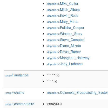
:Mike_Colter
dbpedia-fr
:Mitch_Albom
dbpedia-fr
:Kevin_Rock
dbpedia-fr
:Mary_Mara
dbpedia-fr
:Felisha_Cooper
dbpedia-fr
:Winston_Story
dbpedia-fr
:Steve_Campbell
dbpedia-fr
:Diane_Mizota
dbpedia-fr
:Devin_Rumer
dbpedia-fr
:Meeghan_Holaway
dbpedia-fr
:Joey_Luthman
dbpedia-fr
audience
* * * *
prop-fr:
(fr)
* * *
(fr)
chaine
:Columbia_Broadcasting_Syste
prop-fr:
dbpedia-fr
commentaire
259200.0
prop-fr: