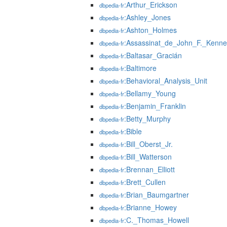
:Arthur_Erickson
dbpedia-fr
:Ashley_Jones
dbpedia-fr
:Ashton_Holmes
dbpedia-fr
:Assassinat_de_John_F._Kenn
dbpedia-fr
:Baltasar_Gracián
dbpedia-fr
:Baltimore
dbpedia-fr
:Behavioral_Analysis_Unit
dbpedia-fr
:Bellamy_Young
dbpedia-fr
:Benjamin_Franklin
dbpedia-fr
:Betty_Murphy
dbpedia-fr
:Bible
dbpedia-fr
:Bill_Oberst_Jr.
dbpedia-fr
:Bill_Watterson
dbpedia-fr
:Brennan_Elliott
dbpedia-fr
:Brett_Cullen
dbpedia-fr
:Brian_Baumgartner
dbpedia-fr
:Brianne_Howey
dbpedia-fr
:C._Thomas_Howell
dbpedia-fr