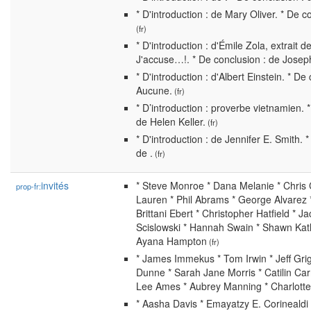
* D'introduction : de Mary Oliver. * De co
(fr)
* D'introduction : d'Émile Zola, extrait de 
J'accuse…!. * De conclusion : de Jose
* D'introduction : d'Albert Einstein. * De
Aucune.
(fr)
* D’introduction : proverbe vietnamien. 
de Helen Keller.
(fr)
* D'introduction : de Jennifer E. Smith. 
de .
(fr)
invités
* Steve Monroe * Dana Melanie * Chri
prop-fr:
Lauren * Phil Abrams * George Alvarez
Brittani Ebert * Christopher Hatfield * J
Scislowski * Hannah Swain * Shawn Kat
Ayana Hampton
(fr)
* James Immekus * Tom Irwin * Jeff Gri
Dunne * Sarah Jane Morris * Catilin Ca
Lee Ames * Aubrey Manning * Charlott
* Aasha Davis * Emayatzy E. Corinealdi