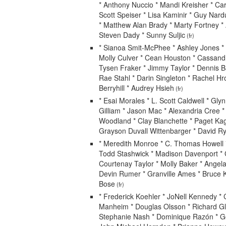
* Anthony Nuccio * Mandi Kreisher * Car
Scott Speiser * Lisa Kaminir * Guy Nardu
* Matthew Alan Brady * Marty Fortney * A
Steven Dady * Sunny Suljic
(fr)
* Sianoa Smit-McPhee * Ashley Jones * J
Molly Culver * Cean Houston * Cassand
Tysen Fraker * Jimmy Taylor * Dennis B
Rae Stahl * Darin Singleton * Rachel Hr
Berryhill * Audrey Hsieh
(fr)
* Esai Morales * L. Scott Caldwell * Gl
Gilliam * Jason Mac * Alexandria Cree 
Woodland * Clay Blanchette * Paget Kag
Grayson Duvall Wittenbarger * David R
* Meredith Monroe * C. Thomas Howell
Todd Stashwick * Madison Davenport * 
Courtenay Taylor * Molly Baker * Angel
Devin Rumer * Granville Ames * Bruce 
Bose
(fr)
* Frederick Koehler * JoNell Kennedy *
Manheim * Douglas Olsson * Richard G
Stephanie Nash * Dominique Razón * G