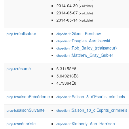
2014-04-30
(xsd:date)
2014-05-07
(xsd:date)
2014-05-14
(xsd:date)
réalisateur
:Glenn_Kershaw
prop-fr:
dbpedia-fr
:Douglas_Aarniokoski
dbpedia-fr
:Rob_Bailey_(réalisateur)
dbpedia-fr
:Matthew_Gray_Gubler
dbpedia-fr
résumé
6.31152E8
prop-fr:
5.049216E8
4.73364E8
saisonPrécédente
:Saison_8_d'Esprits_criminels
prop-fr:
dbpedia-fr
saisonSuivante
:Saison_10_d'Esprits_criminels
prop-fr:
dbpedia-fr
scénariste
:Kimberly_Ann_Harrison
prop-fr:
dbpedia-fr