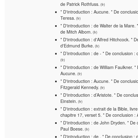
de Patrick Rothfuss.
(fr)
* D'introduction : Aucune. * De conclusi
Teresa.
(fr)
* D'introduction : de Walter de la Mare. 
de Mitch Albom.
(fr)
* D'introduction : d'Alfred Hitchcock. * D
d'Edmund Burke.
(fr)
* D’introduction : de - * De conclusion :
(fr)
* D'introduction : de William Faulkner. *
Aucune.
(fr)
* D'introduction : Aucune. * De conclusi
Fitzgerald Kennedy.
(fr)
* D'introduction : d’Aristote. * De conclus
Einstein.
(fr)
* D'introduction : extrait de la Bible, liv
chapitre 17, verset 5. * De conclusion :
* D'introduction : de John Dryden. * De 
Paul Boese.
(fr)
* D'introduction : de . * De conclusion :