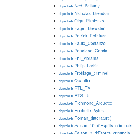
:Ned_Bellamy
dbpedia-fr
:Nicholas_Brendon
dbpedia-fr
:Olga_Pikhienko
dbpedia-fr
:Paget_Brewster
dbpedia-fr
:Patrick_Rothfuss
dbpedia-fr
:Paulo_Costanzo
dbpedia-fr
:Penelope_Garcia
dbpedia-fr
:Phil_Abrams
dbpedia-fr
:Philip_Larkin
dbpedia-fr
:Profilage_criminel
dbpedia-fr
:Quantico
dbpedia-fr
:RTL_TVI
dbpedia-fr
:RTS_Un
dbpedia-fr
:Richmond_Arquette
dbpedia-fr
:Rochelle_Aytes
dbpedia-fr
:Roman_(littérature)
dbpedia-fr
:Saison_10_d'Esprits_criminels
dbpedia-fr
:Saison_8_d'Esprits_criminels
dbpedia-fr