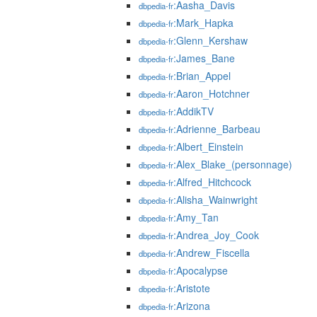
:Aasha_Davis
dbpedia-fr
:Mark_Hapka
dbpedia-fr
:Glenn_Kershaw
dbpedia-fr
:James_Bane
dbpedia-fr
:Brian_Appel
dbpedia-fr
:Aaron_Hotchner
dbpedia-fr
:AddikTV
dbpedia-fr
:Adrienne_Barbeau
dbpedia-fr
:Albert_Einstein
dbpedia-fr
:Alex_Blake_(personnage)
dbpedia-fr
:Alfred_Hitchcock
dbpedia-fr
:Alisha_Wainwright
dbpedia-fr
:Amy_Tan
dbpedia-fr
:Andrea_Joy_Cook
dbpedia-fr
:Andrew_Fiscella
dbpedia-fr
:Apocalypse
dbpedia-fr
:Aristote
dbpedia-fr
:Arizona
dbpedia-fr