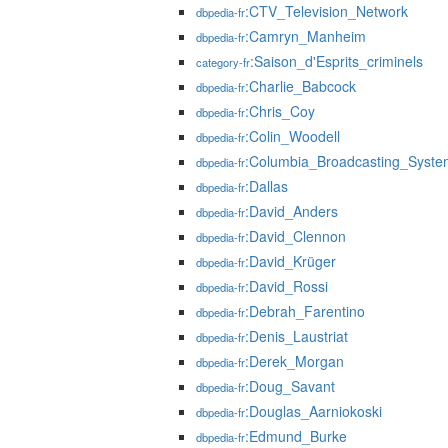
:CTV_Television_Network
dbpedia-fr
:Camryn_Manheim
dbpedia-fr
:Saison_d'Esprits_criminels
category-fr
:Charlie_Babcock
dbpedia-fr
:Chris_Coy
dbpedia-fr
:Colin_Woodell
dbpedia-fr
:Columbia_Broadcasting_Syste
dbpedia-fr
:Dallas
dbpedia-fr
:David_Anders
dbpedia-fr
:David_Clennon
dbpedia-fr
:David_Krüger
dbpedia-fr
:David_Rossi
dbpedia-fr
:Debrah_Farentino
dbpedia-fr
:Denis_Laustriat
dbpedia-fr
:Derek_Morgan
dbpedia-fr
:Doug_Savant
dbpedia-fr
:Douglas_Aarniokoski
dbpedia-fr
:Edmund_Burke
dbpedia-fr