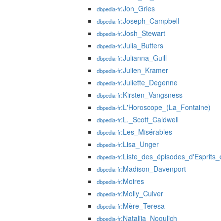
:Jon_Gries
dbpedia-fr
:Joseph_Campbell
dbpedia-fr
:Josh_Stewart
dbpedia-fr
:Julia_Butters
dbpedia-fr
:Julianna_Guill
dbpedia-fr
:Julien_Kramer
dbpedia-fr
:Juliette_Degenne
dbpedia-fr
:Kirsten_Vangsness
dbpedia-fr
:L'Horoscope_(La_Fontaine)
dbpedia-fr
:L._Scott_Caldwell
dbpedia-fr
:Les_Misérables
dbpedia-fr
:Lisa_Unger
dbpedia-fr
:Liste_des_épisodes_d'Esprits_
dbpedia-fr
:Madison_Davenport
dbpedia-fr
:Moires
dbpedia-fr
:Molly_Culver
dbpedia-fr
:Mère_Teresa
dbpedia-fr
:Natalija_Nogulich
dbpedia-fr