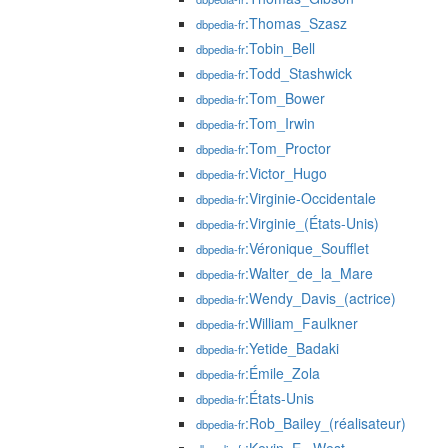
:Thomas_Szasz
dbpedia-fr
:Tobin_Bell
dbpedia-fr
:Todd_Stashwick
dbpedia-fr
:Tom_Bower
dbpedia-fr
:Tom_Irwin
dbpedia-fr
:Tom_Proctor
dbpedia-fr
:Victor_Hugo
dbpedia-fr
:Virginie-Occidentale
dbpedia-fr
:Virginie_(États-Unis)
dbpedia-fr
:Véronique_Soufflet
dbpedia-fr
:Walter_de_la_Mare
dbpedia-fr
:Wendy_Davis_(actrice)
dbpedia-fr
:William_Faulkner
dbpedia-fr
:Yetide_Badaki
dbpedia-fr
:Émile_Zola
dbpedia-fr
:États-Unis
dbpedia-fr
:Rob_Bailey_(réalisateur)
dbpedia-fr