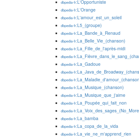
:L'Opportuniste
dbpedia-fr
:L'Orange
dbpedia-fr
:L'amour_est_un_soleil
dbpedia-fr
:L5_(groupe)
dbpedia-fr
:La_Bande_à_Renaud
dbpedia-fr
:La_Belle_Vie_(chanson)
dbpedia-fr
:La_Fille_de_l'après-midi
dbpedia-fr
:La_Fièvre_dans_le_sang_(cha
dbpedia-fr
:La_Gadoue
dbpedia-fr
:La_Java_de_Broadway_(chans
dbpedia-fr
:La_Maladie_d'amour_(chanson
dbpedia-fr
:La_Musique_(chanson)
dbpedia-fr
:La_Musique_que_j'aime
dbpedia-fr
:La_Poupée_qui_fait_non
dbpedia-fr
:La_Voix_des_sages_(No_More_
dbpedia-fr
:La_bamba
dbpedia-fr
:La_copa_de_la_vida
dbpedia-fr
:La_vie_ne_m'apprend_rien
dbpedia-fr