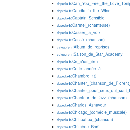
:Can_You_Feel_the_Love_Toni
dbpedia-fr
:Candle_in_the_Wind
dbpedia-fr
:Captain_Sensible
dbpedia-fr
:Carmel_(chanteuse)
dbpedia-fr
:Casser_la_voix
dbpedia-fr
:Cassé_(chanson)
dbpedia-fr
:Album_de_reprises
category-fr
:Saison_de_Star_Academy
category-fr
:Ce_n'est_rien
dbpedia-fr
:Cette_année-là
dbpedia-fr
:Chambre_12
dbpedia-fr
:Chanter_(chanson_de_Florent
dbpedia-fr
:Chanter_pour_ceux_qui_sont_
dbpedia-fr
:Chanteur_de_jazz_(chanson)
dbpedia-fr
:Charles_Aznavour
dbpedia-fr
:Chicago_(comédie_musicale)
dbpedia-fr
:Chihuahua_(chanson)
dbpedia-fr
:Chimène_Badi
dbpedia-fr