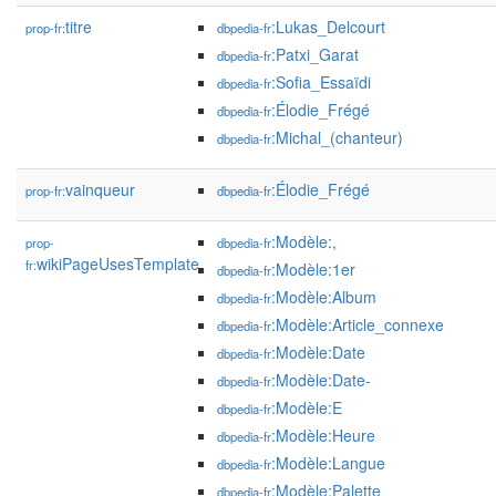
titre
:Lukas_Delcourt
prop-fr:
dbpedia-fr
:Patxi_Garat
dbpedia-fr
:Sofia_Essaïdi
dbpedia-fr
:Élodie_Frégé
dbpedia-fr
:Michal_(chanteur)
dbpedia-fr
vainqueur
:Élodie_Frégé
prop-fr:
dbpedia-fr
:Modèle:,
prop-
dbpedia-fr
wikiPageUsesTemplate
fr:
:Modèle:1er
dbpedia-fr
:Modèle:Album
dbpedia-fr
:Modèle:Article_connexe
dbpedia-fr
:Modèle:Date
dbpedia-fr
:Modèle:Date-
dbpedia-fr
:Modèle:E
dbpedia-fr
:Modèle:Heure
dbpedia-fr
:Modèle:Langue
dbpedia-fr
:Modèle:Palette
dbpedia-fr