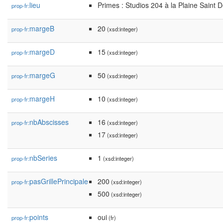
lieu
Primes : Studios 204 à la Plaine Saint D
prop-fr:
margeB
20
prop-fr:
(xsd:integer)
margeD
15
prop-fr:
(xsd:integer)
margeG
50
prop-fr:
(xsd:integer)
margeH
10
prop-fr:
(xsd:integer)
nbAbscisses
16
prop-fr:
(xsd:integer)
17
(xsd:integer)
nbSeries
1
prop-fr:
(xsd:integer)
pasGrillePrincipale
200
prop-fr:
(xsd:integer)
500
(xsd:integer)
points
oui
prop-fr:
(fr)