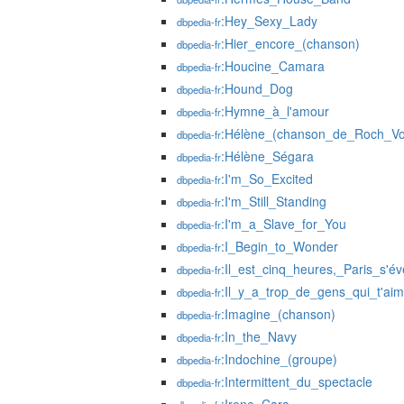
:Hey_Sexy_Lady
dbpedia-fr
:Hier_encore_(chanson)
dbpedia-fr
:Houcine_Camara
dbpedia-fr
:Hound_Dog
dbpedia-fr
:Hymne_à_l'amour
dbpedia-fr
:Hélène_(chanson_de_Roch_Voi
dbpedia-fr
:Hélène_Ségara
dbpedia-fr
:I'm_So_Excited
dbpedia-fr
:I'm_Still_Standing
dbpedia-fr
:I'm_a_Slave_for_You
dbpedia-fr
:I_Begin_to_Wonder
dbpedia-fr
:Il_est_cinq_heures,_Paris_s'éve
dbpedia-fr
:Il_y_a_trop_de_gens_qui_t'aim
dbpedia-fr
:Imagine_(chanson)
dbpedia-fr
:In_the_Navy
dbpedia-fr
:Indochine_(groupe)
dbpedia-fr
:Intermittent_du_spectacle
dbpedia-fr