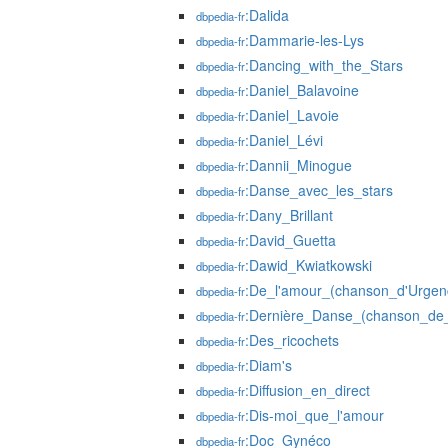
:Dalida
dbpedia-fr
:Dammarie-les-Lys
dbpedia-fr
:Dancing_with_the_Stars
dbpedia-fr
:Daniel_Balavoine
dbpedia-fr
:Daniel_Lavoie
dbpedia-fr
:Daniel_Lévi
dbpedia-fr
:Dannii_Minogue
dbpedia-fr
:Danse_avec_les_stars
dbpedia-fr
:Dany_Brillant
dbpedia-fr
:David_Guetta
dbpedia-fr
:Dawid_Kwiatkowski
dbpedia-fr
:De_l'amour_(chanson_d'Urge
dbpedia-fr
:Dernière_Danse_(chanson_de
dbpedia-fr
:Des_ricochets
dbpedia-fr
:Diam's
dbpedia-fr
:Diffusion_en_direct
dbpedia-fr
:Dis-moi_que_l'amour
dbpedia-fr
:Doc_Gynéco
dbpedia-fr