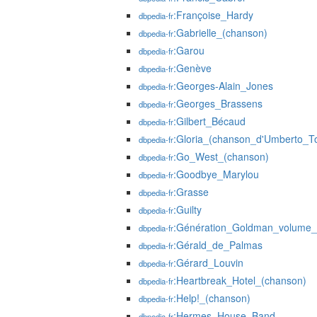
:Françoise_Hardy
dbpedia-fr
:Gabrielle_(chanson)
dbpedia-fr
:Garou
dbpedia-fr
:Genève
dbpedia-fr
:Georges-Alain_Jones
dbpedia-fr
:Georges_Brassens
dbpedia-fr
:Gilbert_Bécaud
dbpedia-fr
:Gloria_(chanson_d'Umberto_To
dbpedia-fr
:Go_West_(chanson)
dbpedia-fr
:Goodbye_Marylou
dbpedia-fr
:Grasse
dbpedia-fr
:Guilty
dbpedia-fr
:Génération_Goldman_volume
dbpedia-fr
:Gérald_de_Palmas
dbpedia-fr
:Gérard_Louvin
dbpedia-fr
:Heartbreak_Hotel_(chanson)
dbpedia-fr
:Help!_(chanson)
dbpedia-fr
:Hermes_House_Band
dbpedia-fr