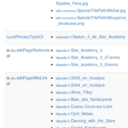
Elysées_Paris.jpg
:Special:FilePath/Michal.jpg
wiki-commons
:Special:FilePath/Morganne_
wiki-commons
_showcase.png
isPrimaryTopicOf
:Saison_3_de_Star_Academy
foaf:
wikipedia-fr
is
wikiPageRedirects
:Star_Academy_3
dbo:
dbpedia-fr
of
:Star_Academy_3_(France)
dbpedia-fr
:Star_academy_3_(france)
dbpedia-fr
is
wikiPageWikiLink
:2003_en_musique
dbo:
dbpedia-fr
of
:2004_en_musique
dbpedia-fr
:Anne_Tilloy
dbpedia-fr
:Baie_des_flamboyants
dbpedia-fr
:Cosne-Cours-sur-Loire
dbpedia-fr
:Cyril_Sebas
dbpedia-fr
:Dancing_with_the_Stars
dbpedia-fr
:Dawid_Kwiatkowski