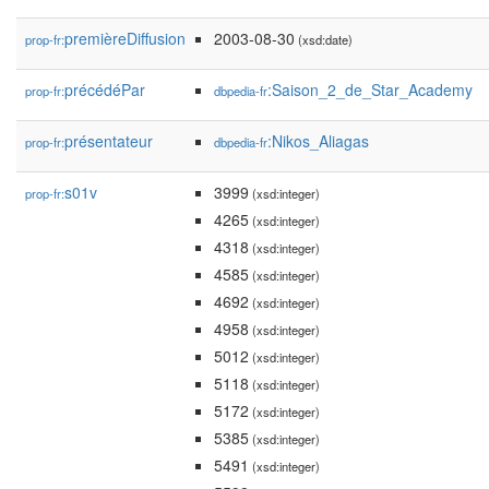
premièreDiffusion
2003-08-30
prop-fr:
(xsd:date)
précédéPar
:Saison_2_de_Star_Academy
prop-fr:
dbpedia-fr
présentateur
:Nikos_Aliagas
prop-fr:
dbpedia-fr
s01v
3999
prop-fr:
(xsd:integer)
4265
(xsd:integer)
4318
(xsd:integer)
4585
(xsd:integer)
4692
(xsd:integer)
4958
(xsd:integer)
5012
(xsd:integer)
5118
(xsd:integer)
5172
(xsd:integer)
5385
(xsd:integer)
5491
(xsd:integer)