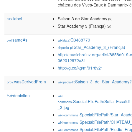
château des Vives-Eaux à Dammarie-lè
label
Saison 3 de Star Academy
rdfs:
(fr)
Star Academy 3 (Francja)
(pl)
sameAs
:Q3468779
owl:
wikidata
:Star_Academy_3_(Francja)
dbpedia-pl
http://musicbrainz.org/artist/8858d019
062012972a31
http://g.co/kg/m/01r8v21
wasDerivedFrom
:Saison_3_de_Star_Academy?
prov:
wikipedia-fr
depiction
foaf:
wiki-
:Special:FilePath/Sofia_Essaï
commons
_3.jpg
:Special:FilePath/Star_Aca
wiki-commons
:Special:FilePath/CHATEA
wiki-commons
:Special:FilePath/Elodie_F
wiki-commons