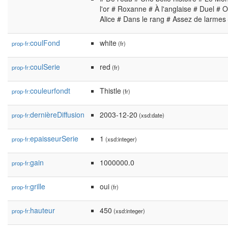
l'or # Roxanne # À l'anglaise # Duel # 
Alice # Dans le rang # Assez de larmes
coulFond
white
prop-fr:
(fr)
coulSerie
red
prop-fr:
(fr)
couleurfondt
Thistle
prop-fr:
(fr)
dernièreDiffusion
2003-12-20
prop-fr:
(xsd:date)
epaisseurSerie
1
prop-fr:
(xsd:integer)
gain
1000000.0
prop-fr:
grille
oui
prop-fr:
(fr)
hauteur
450
prop-fr:
(xsd:integer)