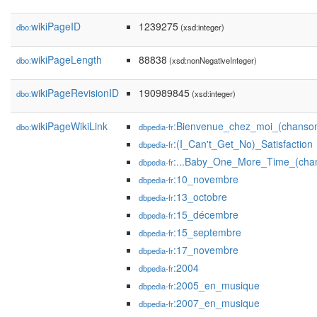
wikiPageID
1239275
dbo:
(xsd:integer)
wikiPageLength
88838
dbo:
(xsd:nonNegativeInteger)
wikiPageRevisionID
190989845
dbo:
(xsd:integer)
wikiPageWikiLink
:Bienvenue_chez_moi_(chanso
dbo:
dbpedia-fr
:(I_Can't_Get_No)_Satisfaction
dbpedia-fr
:...Baby_One_More_Time_(cha
dbpedia-fr
:10_novembre
dbpedia-fr
:13_octobre
dbpedia-fr
:15_décembre
dbpedia-fr
:15_septembre
dbpedia-fr
:17_novembre
dbpedia-fr
:2004
dbpedia-fr
:2005_en_musique
dbpedia-fr
:2007_en_musique
dbpedia-fr