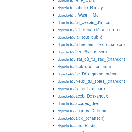
:Irene_Cara
dbpedia-fr
:Isabelle_Boulay
dbpedia-fr
:It_Wasn't_Me
dbpedia-fr
:J'ai_besoin_d'amour
dbpedia-fr
:J'ai_demandé_à_la_lune
dbpedia-fr
:J'ai_tout_oublié
dbpedia-fr
:J'aime_les_filles_(chanson)
dbpedia-fr
:J'en_rêve_encore
dbpedia-fr
:J'irai_où_tu_iras_(chanson)
dbpedia-fr
:J'oublierai_ton_nom
dbpedia-fr
:J'te_l'dis_quand_même
dbpedia-fr
:J'veux_du_soleil_(chanson)
dbpedia-fr
:J'y_crois_encore
dbpedia-fr
:Jacob_Desvarieux
dbpedia-fr
:Jacques_Brel
dbpedia-fr
:Jacques_Dutronc
dbpedia-fr
:Jaleo_(chanson)
dbpedia-fr
:Jane_Birkin
dbpedia-fr