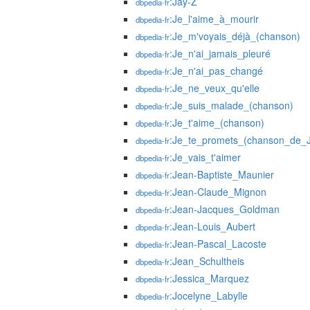
:Jay-Z
dbpedia-fr
:Je_l'aime_à_mourir
dbpedia-fr
:Je_m'voyais_déjà_(chanson)
dbpedia-fr
:Je_n'ai_jamais_pleuré
dbpedia-fr
:Je_n'ai_pas_changé
dbpedia-fr
:Je_ne_veux_qu'elle
dbpedia-fr
:Je_suis_malade_(chanson)
dbpedia-fr
:Je_t'aime_(chanson)
dbpedia-fr
:Je_te_promets_(chanson_de_J
dbpedia-fr
:Je_vais_t'aimer
dbpedia-fr
:Jean-Baptiste_Maunier
dbpedia-fr
:Jean-Claude_Mignon
dbpedia-fr
:Jean-Jacques_Goldman
dbpedia-fr
:Jean-Louis_Aubert
dbpedia-fr
:Jean-Pascal_Lacoste
dbpedia-fr
:Jean_Schultheis
dbpedia-fr
:Jessica_Marquez
dbpedia-fr
:Jocelyne_Labylle
dbpedia-fr