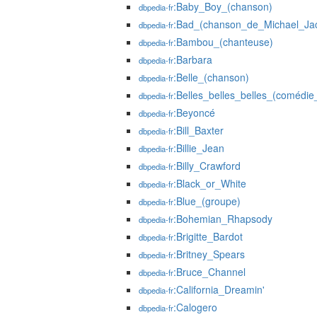
:Baby_Boy_(chanson)
dbpedia-fr
:Bad_(chanson_de_Michael_Ja
dbpedia-fr
:Bambou_(chanteuse)
dbpedia-fr
:Barbara
dbpedia-fr
:Belle_(chanson)
dbpedia-fr
:Belles_belles_belles_(comédie
dbpedia-fr
:Beyoncé
dbpedia-fr
:Bill_Baxter
dbpedia-fr
:Billie_Jean
dbpedia-fr
:Billy_Crawford
dbpedia-fr
:Black_or_White
dbpedia-fr
:Blue_(groupe)
dbpedia-fr
:Bohemian_Rhapsody
dbpedia-fr
:Brigitte_Bardot
dbpedia-fr
:Britney_Spears
dbpedia-fr
:Bruce_Channel
dbpedia-fr
:California_Dreamin'
dbpedia-fr
:Calogero
dbpedia-fr