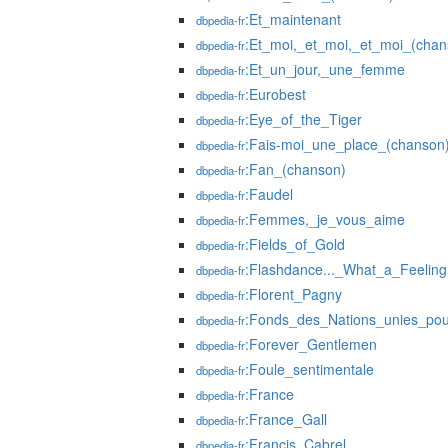
:Et_maintenant
dbpedia-fr
:Et_moi,_et_moi,_et_moi_(chan
dbpedia-fr
:Et_un_jour,_une_femme
dbpedia-fr
:Eurobest
dbpedia-fr
:Eye_of_the_Tiger
dbpedia-fr
:Fais-moi_une_place_(chanson
dbpedia-fr
:Fan_(chanson)
dbpedia-fr
:Faudel
dbpedia-fr
:Femmes,_je_vous_aime
dbpedia-fr
:Fields_of_Gold
dbpedia-fr
:Flashdance..._What_a_Feeling
dbpedia-fr
:Florent_Pagny
dbpedia-fr
:Fonds_des_Nations_unies_pou
dbpedia-fr
:Forever_Gentlemen
dbpedia-fr
:Foule_sentimentale
dbpedia-fr
:France
dbpedia-fr
:France_Gall
dbpedia-fr
:Francis_Cabrel
dbpedia-fr