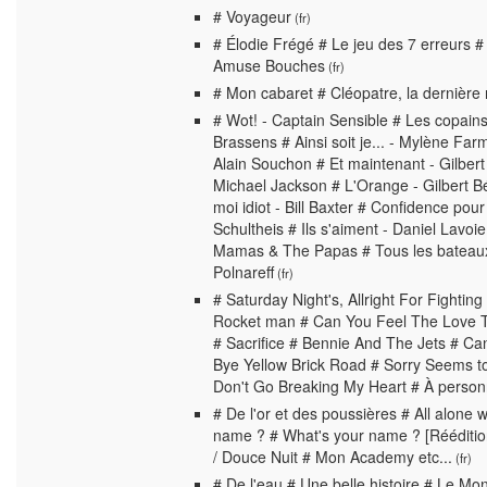
# Voyageur
(fr)
# Élodie Frégé # Le jeu des 7 erreurs # 
Amuse Bouches
(fr)
# Mon cabaret # Cléopatre, la dernière 
# Wot! - Captain Sensible # Les copain
Brassens # Ainsi soit je... - Mylène Fa
Alain Souchon # Et maintenant - Gilbert
Michael Jackson # L'Orange - Gilbert B
moi idiot - Bill Baxter # Confidence pou
Schultheis # Ils s'aiment - Daniel Lavoi
Mamas & The Papas # Tous les bateaux,
Polnareff
(fr)
# Saturday Night's, Allright For Fighti
Rocket man # Can You Feel The Love Ton
# Sacrifice # Bennie And The Jets # C
Bye Yellow Brick Road # Sorry Seems 
Don't Go Breaking My Heart # À person
# De l'or et des poussières # All alone
name ? # What's your name ? [Rééditio
/ Douce Nuit # Mon Academy etc...
(fr)
# De l'eau # Une belle histoire # Le Mo