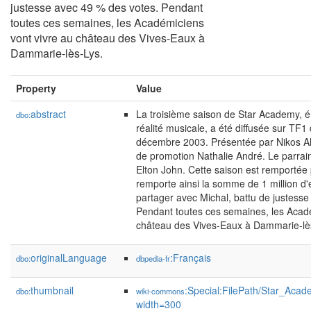
justesse avec 49 % des votes. Pendant
toutes ces semaines, les Académiciens
vont vivre au château des Vives-Eaux à
Dammarie-lès-Lys.
Property
Value
abstract
La troisième saison de Star Academy, é
dbo:
réalité musicale, a été diffusée sur TF
décembre 2003. Présentée par Nikos Alia
de promotion Nathalie André. Le parrai
Elton John. Cette saison est remportée 
remporte ainsi la somme de 1 million d'
partager avec Michal, battu de justess
Pendant toutes ces semaines, les Acadé
château des Vives-Eaux à Dammarie-lè
originalLanguage
:Français
dbo:
dbpedia-fr
thumbnail
:Special:FilePath/Star_Aca
dbo:
wiki-commons
width=300