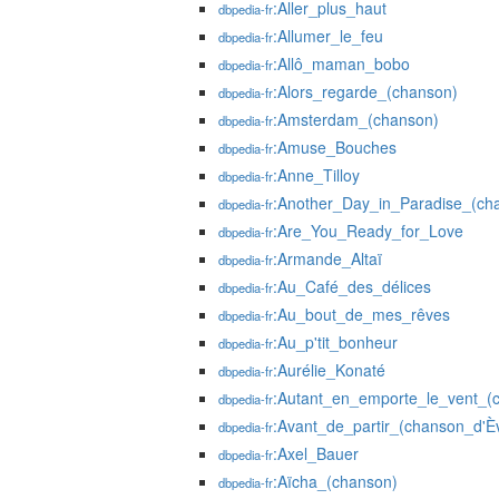
:Aller_plus_haut
dbpedia-fr
:Allumer_le_feu
dbpedia-fr
:Allô_maman_bobo
dbpedia-fr
:Alors_regarde_(chanson)
dbpedia-fr
:Amsterdam_(chanson)
dbpedia-fr
:Amuse_Bouches
dbpedia-fr
:Anne_Tilloy
dbpedia-fr
:Another_Day_in_Paradise_(ch
dbpedia-fr
:Are_You_Ready_for_Love
dbpedia-fr
:Armande_Altaï
dbpedia-fr
:Au_Café_des_délices
dbpedia-fr
:Au_bout_de_mes_rêves
dbpedia-fr
:Au_p'tit_bonheur
dbpedia-fr
:Aurélie_Konaté
dbpedia-fr
:Autant_en_emporte_le_vent_(
dbpedia-fr
:Avant_de_partir_(chanson_d'È
dbpedia-fr
:Axel_Bauer
dbpedia-fr
:Aïcha_(chanson)
dbpedia-fr