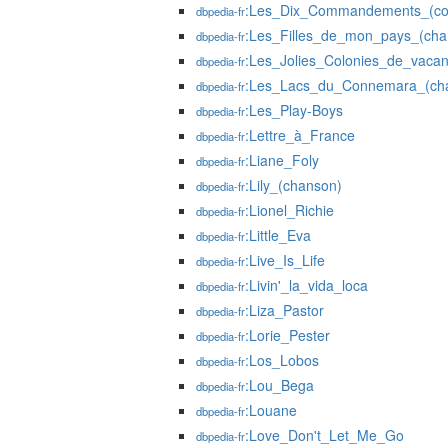
:Les_Dix_Commandements_(co
dbpedia-fr
:Les_Filles_de_mon_pays_(cha
dbpedia-fr
:Les_Jolies_Colonies_de_vaca
dbpedia-fr
:Les_Lacs_du_Connemara_(ch
dbpedia-fr
:Les_Play-Boys
dbpedia-fr
:Lettre_à_France
dbpedia-fr
:Liane_Foly
dbpedia-fr
:Lily_(chanson)
dbpedia-fr
:Lionel_Richie
dbpedia-fr
:Little_Eva
dbpedia-fr
:Live_Is_Life
dbpedia-fr
:Livin'_la_vida_loca
dbpedia-fr
:Liza_Pastor
dbpedia-fr
:Lorie_Pester
dbpedia-fr
:Los_Lobos
dbpedia-fr
:Lou_Bega
dbpedia-fr
:Louane
dbpedia-fr
:Love_Don't_Let_Me_Go
dbpedia-fr