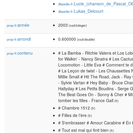
:Lucie_(chanson_de_Pascal_Ob
dbpedia-fr
:Lukas_Delcourt
dbpedia-fr
année
2003
prop-fr:
(xsd:integer)
arrondi
0.600000
prop-fr:
(xsd:double)
contenu
# La Bamba - Ritchie Valens et Los Lo
prop-fr:
for Walkin' - Nancy Sinatra # Les Cact
Locomotion - Little Eva # Comment te d
# La Leçon de twist - Les Chaussettes N
Millie Small # Hit The Road, Jack - Ra
- Sylvie Vartan # Hey Baby - Bruce Cha
Hallyday # Les Petits Boudins - Serge 
The Beat Goes On - Sonny & Cher # Mir
tomber les filles - France Gall
(fr)
# Chambre 1512
(fr)
# Filles de l'ère
(fr)
# S'embrasser # Amour Carabine # En
# Tout est mal qui finit bien
(fr)