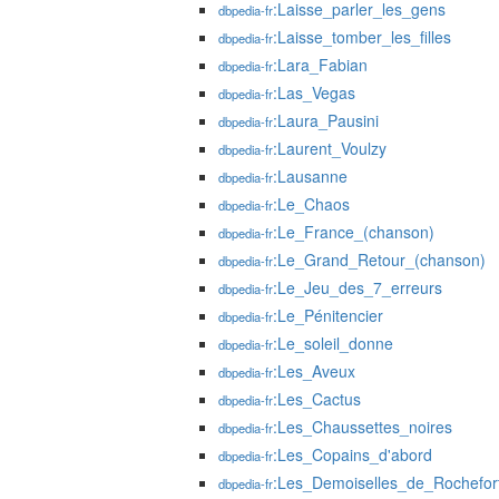
:Laisse_parler_les_gens
dbpedia-fr
:Laisse_tomber_les_filles
dbpedia-fr
:Lara_Fabian
dbpedia-fr
:Las_Vegas
dbpedia-fr
:Laura_Pausini
dbpedia-fr
:Laurent_Voulzy
dbpedia-fr
:Lausanne
dbpedia-fr
:Le_Chaos
dbpedia-fr
:Le_France_(chanson)
dbpedia-fr
:Le_Grand_Retour_(chanson)
dbpedia-fr
:Le_Jeu_des_7_erreurs
dbpedia-fr
:Le_Pénitencier
dbpedia-fr
:Le_soleil_donne
dbpedia-fr
:Les_Aveux
dbpedia-fr
:Les_Cactus
dbpedia-fr
:Les_Chaussettes_noires
dbpedia-fr
:Les_Copains_d'abord
dbpedia-fr
:Les_Demoiselles_de_Rochefor
dbpedia-fr