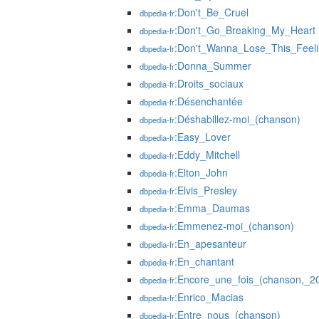
:Don't_Be_Cruel
dbpedia-fr
:Don't_Go_Breaking_My_Heart
dbpedia-fr
:Don't_Wanna_Lose_This_Feel
dbpedia-fr
:Donna_Summer
dbpedia-fr
:Droits_sociaux
dbpedia-fr
:Désenchantée
dbpedia-fr
:Déshabillez-moi_(chanson)
dbpedia-fr
:Easy_Lover
dbpedia-fr
:Eddy_Mitchell
dbpedia-fr
:Elton_John
dbpedia-fr
:Elvis_Presley
dbpedia-fr
:Emma_Daumas
dbpedia-fr
:Emmenez-moi_(chanson)
dbpedia-fr
:En_apesanteur
dbpedia-fr
:En_chantant
dbpedia-fr
:Encore_une_fois_(chanson,_2
dbpedia-fr
:Enrico_Macias
dbpedia-fr
:Entre_nous_(chanson)
dbpedia-fr