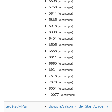
5598
(xsd:integer)
5758
(xsd:integer)
5811
(xsd:integer)
5865
(xsd:integer)
5918
(xsd:integer)
6398
(xsd:integer)
6451
(xsd:integer)
6505
(xsd:integer)
6558
(xsd:integer)
6611
(xsd:integer)
6665
(xsd:integer)
6931
(xsd:integer)
7518
(xsd:integer)
7678
(xsd:integer)
8051
(xsd:integer)
10077
(xsd:integer)
suiviPar
:Saison_4_de_Star_Academy
prop-fr:
dbpedia-fr