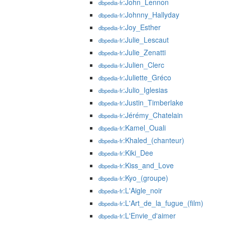
:John_Lennon
dbpedia-fr
:Johnny_Hallyday
dbpedia-fr
:Joy_Esther
dbpedia-fr
:Julie_Lescaut
dbpedia-fr
:Julie_Zenatti
dbpedia-fr
:Julien_Clerc
dbpedia-fr
:Juliette_Gréco
dbpedia-fr
:Julio_Iglesias
dbpedia-fr
:Justin_Timberlake
dbpedia-fr
:Jérémy_Chatelain
dbpedia-fr
:Kamel_Ouali
dbpedia-fr
:Khaled_(chanteur)
dbpedia-fr
:Kiki_Dee
dbpedia-fr
:Kiss_and_Love
dbpedia-fr
:Kyo_(groupe)
dbpedia-fr
:L'Aigle_noir
dbpedia-fr
:L'Art_de_la_fugue_(film)
dbpedia-fr
:L'Envie_d'aimer
dbpedia-fr