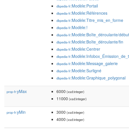
:Modèle:Portail
dbpedia-fr
:Modèle:Références
dbpedia-fr
:Modèle:Titre_mis_en_forme
dbpedia-fr
:Modèle:!
dbpedia-fr
:Modèle:Boîte_déroulante/débu
dbpedia-fr
:Modèle:Boîte_déroulante/fin
dbpedia-fr
:Modèle:Centrer
dbpedia-fr
:Modèle:Infobox_Émission_de_t
dbpedia-fr
:Modèle:Message_galerie
dbpedia-fr
:Modèle:Surligné
dbpedia-fr
:Modèle:Graphique_polygonal
dbpedia-fr
yMax
6000
prop-fr:
(xsd:integer)
11000
(xsd:integer)
yMin
3000
prop-fr:
(xsd:integer)
4000
(xsd:integer)