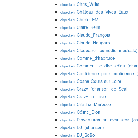
:Chris_Willis
dbpedia-fr
:Château_des_Vives_Eaux
dbpedia-fr
:Chérie_FM
dbpedia-fr
:Claire_Keim
dbpedia-fr
:Claude_François
dbpedia-fr
:Claude_Nougaro
dbpedia-fr
:Cléopâtre_(comédie_musicale)
dbpedia-fr
:Comme_d'habitude
dbpedia-fr
:Comment_te_dire_adieu_(cha
dbpedia-fr
:Confidence_pour_confidence_
dbpedia-fr
:Cosne-Cours-sur-Loire
dbpedia-fr
:Crazy_(chanson_de_Seal)
dbpedia-fr
:Crazy_in_Love
dbpedia-fr
:Cristina_Marocco
dbpedia-fr
:Céline_Dion
dbpedia-fr
:D'aventures_en_aventures_(c
dbpedia-fr
:DJ_(chanson)
dbpedia-fr
:DJ_BoBo
dbpedia-fr