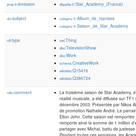
émission
:Star_Academy_(France)
prop-fr:
dbpedia-fr
subject
:Album_de_reprises
dct:
category-fr
:Saison_de_Star_Academy
category-fr
type
:Thing
rdf:
owl
:TelevisionShow
dbo
:Work
dbo
:CreativeWork
schema
:Q15416
wikidata
:Q386724
wikidata
comment
La troisième saison de Star Academy, é
rdfs:
réalité musicale, a été diffusée sur TF
décembre 2003. Présentée par Nikos Alia
de promotion Nathalie André. Le parrai
Elton John. Cette saison est remportée 
remporte ainsi la somme de 1 million d'
partager avec Michal, battu de justess
Pendant toutes ces semaines, les Acadé