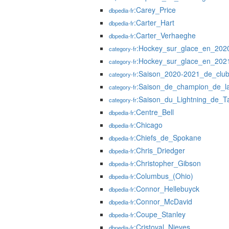
:Carey_Price
dbpedia-fr
:Carter_Hart
dbpedia-fr
:Carter_Verhaeghe
dbpedia-fr
:Hockey_sur_glace_en_202
category-fr
:Hockey_sur_glace_en_202
category-fr
:Saison_2020-2021_de_clu
category-fr
:Saison_de_champion_de_l
category-fr
:Saison_du_Lightning_de_
category-fr
:Centre_Bell
dbpedia-fr
:Chicago
dbpedia-fr
:Chiefs_de_Spokane
dbpedia-fr
:Chris_Driedger
dbpedia-fr
:Christopher_Gibson
dbpedia-fr
:Columbus_(Ohio)
dbpedia-fr
:Connor_Hellebuyck
dbpedia-fr
:Connor_McDavid
dbpedia-fr
:Coupe_Stanley
dbpedia-fr
:Cristoval_Nieves
dbpedia-fr