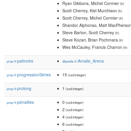
Ryan Gibbons, Michel Cormier
(fr)
Scott Cherrey, Kiel Murchison
(fr)
Scott Cherrey, Michel Cormier
(fr)
Shandor Alphonso, Matt MacPherso
Steve Barton, Scott Cherrey
(fr)
Steve Kozari, Brian Pochmara
(fr)
Wes McCauley, Francis Charron
(fr)
patinoire
:Amalie_Arena
prop-fr:
dbpedia-fr
progressionSéries
15
prop-fr:
(xsd:integer)
prolong
1
prop-fr:
(xsd:integer)
pénalités
0
prop-fr:
(xsd:integer)
2
(xsd:integer)
4
(xsd:integer)
6
(xsd:integer)