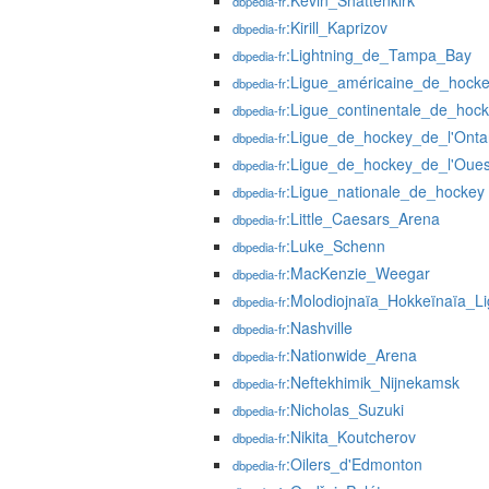
:Kevin_Shattenkirk
dbpedia-fr
:Kirill_Kaprizov
dbpedia-fr
:Lightning_de_Tampa_Bay
dbpedia-fr
:Ligue_américaine_de_hock
dbpedia-fr
:Ligue_continentale_de_hoc
dbpedia-fr
:Ligue_de_hockey_de_l'Onta
dbpedia-fr
:Ligue_de_hockey_de_l'Oues
dbpedia-fr
:Ligue_nationale_de_hockey
dbpedia-fr
:Little_Caesars_Arena
dbpedia-fr
:Luke_Schenn
dbpedia-fr
:MacKenzie_Weegar
dbpedia-fr
:Molodiojnaïa_Hokkeïnaïa_L
dbpedia-fr
:Nashville
dbpedia-fr
:Nationwide_Arena
dbpedia-fr
:Neftekhimik_Nijnekamsk
dbpedia-fr
:Nicholas_Suzuki
dbpedia-fr
:Nikita_Koutcherov
dbpedia-fr
:Oilers_d'Edmonton
dbpedia-fr