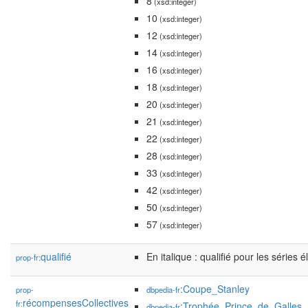
8
(xsd:integer)
10
(xsd:integer)
12
(xsd:integer)
14
(xsd:integer)
16
(xsd:integer)
18
(xsd:integer)
20
(xsd:integer)
21
(xsd:integer)
22
(xsd:integer)
28
(xsd:integer)
33
(xsd:integer)
42
(xsd:integer)
50
(xsd:integer)
57
(xsd:integer)
qualifié
En italique : qualifié pour les séries é
prop-fr:
:Coupe_Stanley
prop-
dbpedia-fr
récompensesCollectives
fr:
:Trophée_Prince_de_Galles
dbpedia-fr