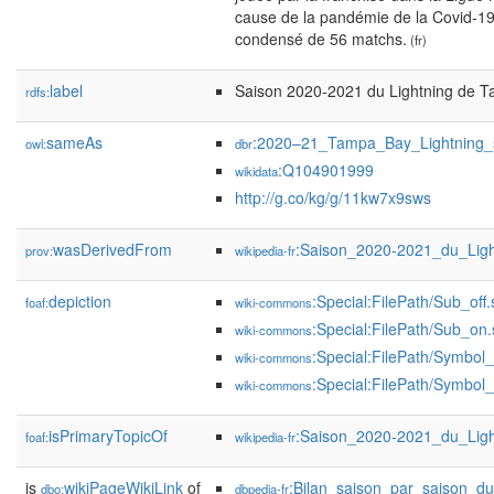
cause de la pandémie de la Covid-19,
condensé de 56 matchs.
(fr)
label
Saison 2020-2021 du Lightning de 
rdfs:
sameAs
:2020–21_Tampa_Bay_Lightning_
owl:
dbr
:Q104901999
wikidata
http://g.co/kg/g/11kw7x9sws
wasDerivedFrom
:Saison_2020-2021_du_Lig
prov:
wikipedia-fr
depiction
:Special:FilePath/Sub_off.
foaf:
wiki-commons
:Special:FilePath/Sub_on
wiki-commons
:Special:FilePath/Symbol
wiki-commons
:Special:FilePath/Symbol
wiki-commons
isPrimaryTopicOf
:Saison_2020-2021_du_Lig
foaf:
wikipedia-fr
is
wikiPageWikiLink
of
:Bilan_saison_par_saison_
dbo:
dbpedia-fr