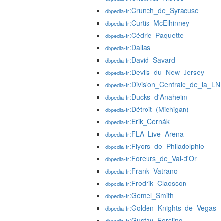
:Crunch_de_Syracuse
dbpedia-fr
:Curtis_McElhinney
dbpedia-fr
:Cédric_Paquette
dbpedia-fr
:Dallas
dbpedia-fr
:David_Savard
dbpedia-fr
:Devils_du_New_Jersey
dbpedia-fr
:Division_Centrale_de_la_L
dbpedia-fr
:Ducks_d'Anaheim
dbpedia-fr
:Détroit_(Michigan)
dbpedia-fr
:Erik_Černák
dbpedia-fr
:FLA_Live_Arena
dbpedia-fr
:Flyers_de_Philadelphie
dbpedia-fr
:Foreurs_de_Val-d'Or
dbpedia-fr
:Frank_Vatrano
dbpedia-fr
:Fredrik_Claesson
dbpedia-fr
:Gemel_Smith
dbpedia-fr
:Golden_Knights_de_Vegas
dbpedia-fr
:Gustav_Forsling
dbpedia-fr