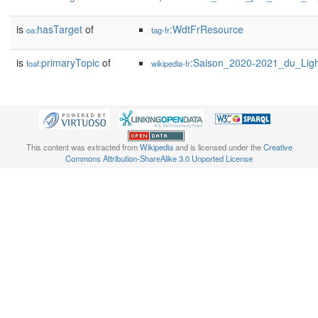
is
hasTarget
of
:WdtFrResource
oa:
tag-fr
is
primaryTopic
of
:Saison_2020-2021_du_Lig
foaf:
wikipedia-fr
This content was extracted from
Wikipedia
and is licensed under the
Creative
Commons Attribution-ShareAlike 3.0 Unported License