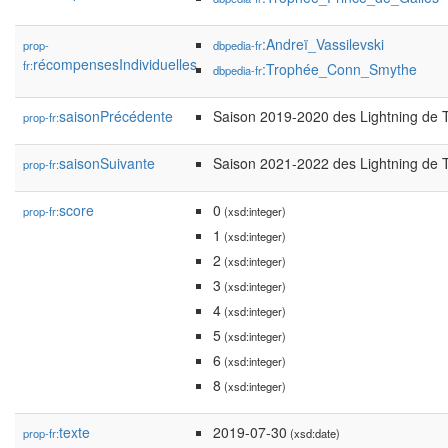
:Andreï_Vassilevski
prop-
dbpedia-fr
récompensesIndividuelles
fr:
:Trophée_Conn_Smythe
dbpedia-fr
saisonPrécédente
Saison 2019-2020 des Lightning de
prop-fr:
saisonSuivante
Saison 2021-2022 des Lightning de
prop-fr:
score
0
prop-fr:
(xsd:integer)
1
(xsd:integer)
2
(xsd:integer)
3
(xsd:integer)
4
(xsd:integer)
5
(xsd:integer)
6
(xsd:integer)
8
(xsd:integer)
texte
2019-07-30
prop-fr:
(xsd:date)