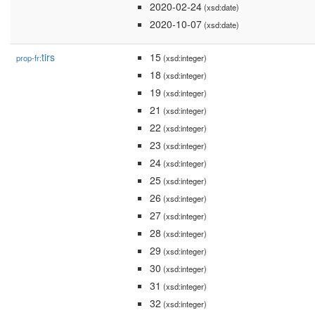
2020-02-24
(xsd:date)
2020-10-07
(xsd:date)
tirs
15
prop-fr:
(xsd:integer)
18
(xsd:integer)
19
(xsd:integer)
21
(xsd:integer)
22
(xsd:integer)
23
(xsd:integer)
24
(xsd:integer)
25
(xsd:integer)
26
(xsd:integer)
27
(xsd:integer)
28
(xsd:integer)
29
(xsd:integer)
30
(xsd:integer)
31
(xsd:integer)
32
(xsd:integer)