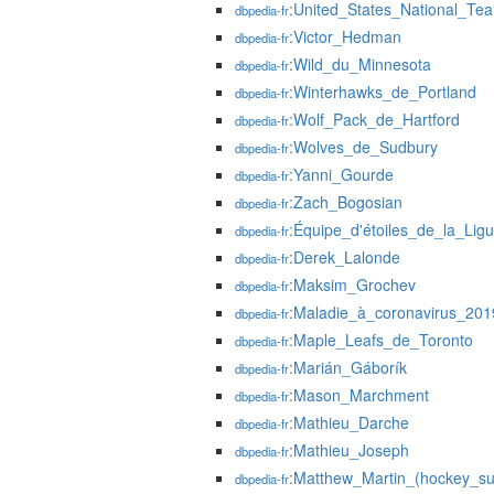
:United_States_National_T
dbpedia-fr
:Victor_Hedman
dbpedia-fr
:Wild_du_Minnesota
dbpedia-fr
:Winterhawks_de_Portland
dbpedia-fr
:Wolf_Pack_de_Hartford
dbpedia-fr
:Wolves_de_Sudbury
dbpedia-fr
:Yanni_Gourde
dbpedia-fr
:Zach_Bogosian
dbpedia-fr
:Équipe_d'étoiles_de_la_Lig
dbpedia-fr
:Derek_Lalonde
dbpedia-fr
:Maksim_Grochev
dbpedia-fr
:Maladie_à_coronavirus_201
dbpedia-fr
:Maple_Leafs_de_Toronto
dbpedia-fr
:Marián_Gáborík
dbpedia-fr
:Mason_Marchment
dbpedia-fr
:Mathieu_Darche
dbpedia-fr
:Mathieu_Joseph
dbpedia-fr
:Matthew_Martin_(hockey_su
dbpedia-fr