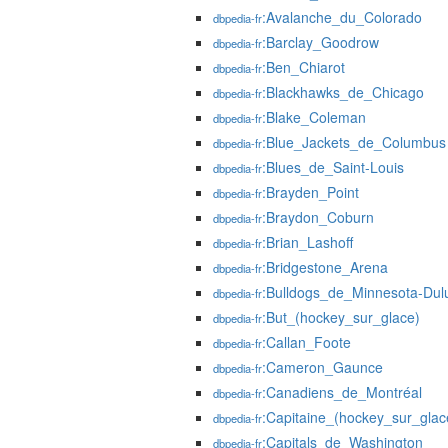
:Avalanche_du_Colorado
dbpedia-fr
:Barclay_Goodrow
dbpedia-fr
:Ben_Chiarot
dbpedia-fr
:Blackhawks_de_Chicago
dbpedia-fr
:Blake_Coleman
dbpedia-fr
:Blue_Jackets_de_Columbus
dbpedia-fr
:Blues_de_Saint-Louis
dbpedia-fr
:Brayden_Point
dbpedia-fr
:Braydon_Coburn
dbpedia-fr
:Brian_Lashoff
dbpedia-fr
:Bridgestone_Arena
dbpedia-fr
:Bulldogs_de_Minnesota-Dul
dbpedia-fr
:But_(hockey_sur_glace)
dbpedia-fr
:Callan_Foote
dbpedia-fr
:Cameron_Gaunce
dbpedia-fr
:Canadiens_de_Montréal
dbpedia-fr
:Capitaine_(hockey_sur_glac
dbpedia-fr
:Capitals_de_Washington
dbpedia-fr