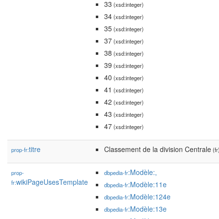
33
(xsd:integer)
34
(xsd:integer)
35
(xsd:integer)
37
(xsd:integer)
38
(xsd:integer)
39
(xsd:integer)
40
(xsd:integer)
41
(xsd:integer)
42
(xsd:integer)
43
(xsd:integer)
47
(xsd:integer)
titre
Classement de la division Centrale
prop-fr:
(fr
:Modèle:,
prop-
dbpedia-fr
wikiPageUsesTemplate
fr:
:Modèle:11e
dbpedia-fr
:Modèle:124e
dbpedia-fr
:Modèle:13e
dbpedia-fr