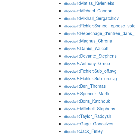
:Matīss_Kivlenieks
dbpedia-fr
:Michael_Condon
dbpedia-fr
:Mikhaïl_Sergatchiov
dbpedia-fr
:Fichier:Symbol_oppose_vot
dbpedia-fr
:Repêchage_d'entrée_dans
dbpedia-fr
:Magnus_Chrona
dbpedia-fr
:Daniel_Walcott
dbpedia-fr
:Devante_Stephens
dbpedia-fr
:Anthony_Greco
dbpedia-fr
:Fichier:Sub_off.svg
dbpedia-fr
:Fichier:Sub_on.svg
dbpedia-fr
:Ben_Thomas
dbpedia-fr
:Spencer_Martin
dbpedia-fr
:Boris_Katchouk
dbpedia-fr
:Mitchell_Stephens
dbpedia-fr
:Taylor_Raddysh
dbpedia-fr
:Gage_Goncalves
dbpedia-fr
:Jack_Finley
dbpedia-fr