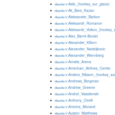
:Aide_(hockey_sur_glace)
dbpedia-fr
:Ak_Bars_Kazan
dbpedia-fr
:Aleksander_Barkov
dbpedia-fr
:Aleksandr_Romanov
dbpedia-fr
:Aleksandr_Volkov_(hockey_
dbpedia-fr
:Alex_Barré-Boulet
dbpedia-fr
:Alexander_Killorn
dbpedia-fr
:Alexander_Nedeljkovic
dbpedia-fr
:Alexander_Wennberg
dbpedia-fr
:Amalie_Arena
dbpedia-fr
:American_Airlines_Center
dbpedia-fr
:Anders_Nilsson_(hockey_su
dbpedia-fr
:Andreas_Borgman
dbpedia-fr
:Andrew_Greene
dbpedia-fr
:Andreï_Vassilevski
dbpedia-fr
:Anthony_Cirelli
dbpedia-fr
:Antoine_Morand
dbpedia-fr
:Auston_Matthews
dbpedia-fr