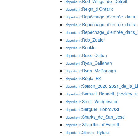
:Red_Wings_de_Détroit
dbpedia-fr
:Reign_d'Ontario
dbpedia-fr
:Repêchage_d'entrée_dans
dbpedia-fr
:Repêchage_d'entrée_dans
dbpedia-fr
:Repêchage_d'entrée_dans
dbpedia-fr
:Rob_Zettler
dbpedia-fr
:Rookie
dbpedia-fr
:Ross_Colton
dbpedia-fr
:Ryan_Callahan
dbpedia-fr
:Ryan_McDonagh
dbpedia-fr
:Rögle_BK
dbpedia-fr
:Saison_2020-2021_de_la_
dbpedia-fr
:Samuel_Bennett_(hockey_su
dbpedia-fr
:Scott_Wedgewood
dbpedia-fr
:Sergueï_Bobrovski
dbpedia-fr
:Sharks_de_San_José
dbpedia-fr
:Silvertips_d'Everett
dbpedia-fr
:Simon_Ryfors
dbpedia-fr