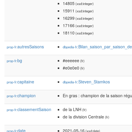
14805
(xsd:integer)
15911
(xsd:integer)
16299
(xsd:integer)
17166
(xsd:integer)
18110
(xsd:integer)
autresSaisons
:Bilan_saison_par_saison_
prop-fr:
dbpedia-fr
bg
#eeeeee
prop-fr:
(fr)
#e0e0e0
(fr)
capitaine
:Steven_Stamkos
prop-fr:
dbpedia-fr
champion
En gras : champion de la saison régu
prop-fr:
classementSaison
de la LNH
prop-fr:
(fr)
de la division Centrale
(fr)
date
2021-05-16
prop-fr:
(xsd:date)