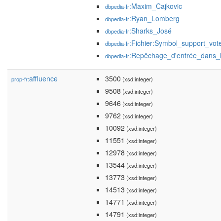
:Maxim_Cajkovic
dbpedia-fr
:Ryan_Lomberg
dbpedia-fr
:Sharks_José
dbpedia-fr
:Fichier:Symbol_support_vot
dbpedia-fr
:Repêchage_d'entrée_dans
dbpedia-fr
affluence
3500
prop-fr:
(xsd:integer)
9508
(xsd:integer)
9646
(xsd:integer)
9762
(xsd:integer)
10092
(xsd:integer)
11551
(xsd:integer)
12978
(xsd:integer)
13544
(xsd:integer)
13773
(xsd:integer)
14513
(xsd:integer)
14771
(xsd:integer)
14791
(xsd:integer)