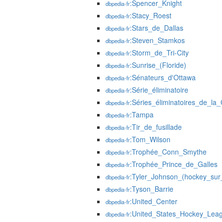
:Spencer_Knight
dbpedia-fr
:Stacy_Roest
dbpedia-fr
:Stars_de_Dallas
dbpedia-fr
:Steven_Stamkos
dbpedia-fr
:Storm_de_Tri-City
dbpedia-fr
:Sunrise_(Floride)
dbpedia-fr
:Sénateurs_d'Ottawa
dbpedia-fr
:Série_éliminatoire
dbpedia-fr
:Séries_éliminatoires_de_l
dbpedia-fr
:Tampa
dbpedia-fr
:Tir_de_fusillade
dbpedia-fr
:Tom_Wilson
dbpedia-fr
:Trophée_Conn_Smythe
dbpedia-fr
:Trophée_Prince_de_Galles
dbpedia-fr
:Tyler_Johnson_(hockey_sur
dbpedia-fr
:Tyson_Barrie
dbpedia-fr
:United_Center
dbpedia-fr
:United_States_Hockey_Lea
dbpedia-fr