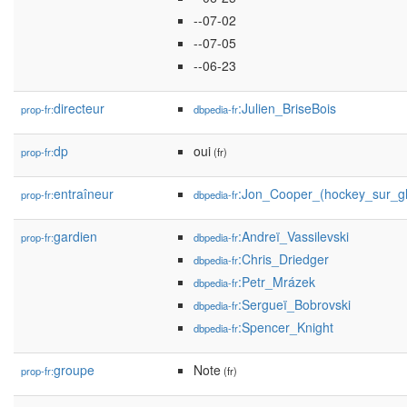
--07-02
--07-05
--06-23
directeur
:Julien_BriseBois
prop-fr:
dbpedia-fr
dp
oui
prop-fr:
(fr)
entraîneur
:Jon_Cooper_(hockey_sur_g
prop-fr:
dbpedia-fr
gardien
:Andreï_Vassilevski
prop-fr:
dbpedia-fr
:Chris_Driedger
dbpedia-fr
:Petr_Mrázek
dbpedia-fr
:Sergueï_Bobrovski
dbpedia-fr
:Spencer_Knight
dbpedia-fr
groupe
Note
prop-fr:
(fr)