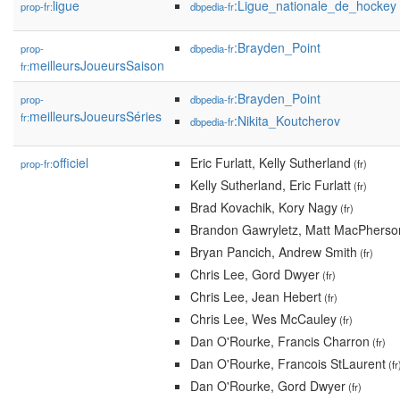
ligue
:Ligue_nationale_de_hockey
prop-fr:
dbpedia-fr
:Brayden_Point
prop-
dbpedia-fr
meilleursJoueursSaison
fr:
:Brayden_Point
prop-
dbpedia-fr
meilleursJoueursSéries
fr:
:Nikita_Koutcherov
dbpedia-fr
officiel
Eric Furlatt, Kelly Sutherland
prop-fr:
(fr)
Kelly Sutherland, Eric Furlatt
(fr)
Brad Kovachik, Kory Nagy
(fr)
Brandon Gawryletz, Matt MacPherso
Bryan Pancich, Andrew Smith
(fr)
Chris Lee, Gord Dwyer
(fr)
Chris Lee, Jean Hebert
(fr)
Chris Lee, Wes McCauley
(fr)
Dan O'Rourke, Francis Charron
(fr)
Dan O'Rourke, Francois StLaurent
(fr
Dan O'Rourke, Gord Dwyer
(fr)