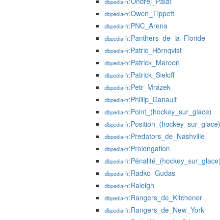
:Ondřej_Palát
dbpedia-fr
:Owen_Tippett
dbpedia-fr
:PNC_Arena
dbpedia-fr
:Panthers_de_la_Floride
dbpedia-fr
:Patric_Hörnqvist
dbpedia-fr
:Patrick_Maroon
dbpedia-fr
:Patrick_Sieloff
dbpedia-fr
:Petr_Mrázek
dbpedia-fr
:Phillip_Danault
dbpedia-fr
:Point_(hockey_sur_glace)
dbpedia-fr
:Position_(hockey_sur_glace
dbpedia-fr
:Predators_de_Nashville
dbpedia-fr
:Prolongation
dbpedia-fr
:Pénalité_(hockey_sur_glace
dbpedia-fr
:Radko_Gudas
dbpedia-fr
:Raleigh
dbpedia-fr
:Rangers_de_Kitchener
dbpedia-fr
:Rangers_de_New_York
dbpedia-fr