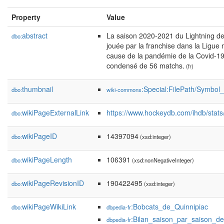
Property
Value
abstract
La saison 2020-2021 du Lightning de
dbo:
jouée par la franchise dans la Ligue n
cause de la pandémie de la Covid-19,
condensé de 56 matchs.
(fr)
thumbnail
:Special:FilePath/Symbol
dbo:
wiki-commons
wikiPageExternalLink
https://www.hockeydb.com/ihdb/stat
dbo:
wikiPageID
14397094
dbo:
(xsd:integer)
wikiPageLength
106391
dbo:
(xsd:nonNegativeInteger)
wikiPageRevisionID
190422495
dbo:
(xsd:integer)
wikiPageWikiLink
:Bobcats_de_Quinnipiac
dbo:
dbpedia-fr
:Bilan_saison_par_saison_
dbpedia-fr