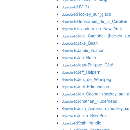
:HV_71
dbpedia-fr
:Hockey_sur_glace
dbpedia-fr
:Hurricanes_de_la_Caroline
dbpedia-fr
:Islanders_de_New_York
dbpedia-fr
:Jack_Campbell_(hockey_sur
dbpedia-fr
:Jake_Bean
dbpedia-fr
:Jamie_Pushor
dbpedia-fr
:Jan_Rutta
dbpedia-fr
:Jean-Philippe_Côté
dbpedia-fr
:Jeff_Halpern
dbpedia-fr
:Jets_de_Winnipeg
dbpedia-fr
:Joel_Edmundson
dbpedia-fr
:Jon_Cooper_(hockey_sur_g
dbpedia-fr
:Jonathan_Huberdeau
dbpedia-fr
:Josh_Anderson_(hockey_su
dbpedia-fr
:Julien_BriseBois
dbpedia-fr
:Keith_Yandle
dbpedia-fr