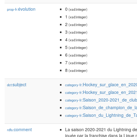
évolution
0
prop-fr:
(xsd:integer)
1
(xsd:integer)
2
(xsd:integer)
3
(xsd:integer)
4
(xsd:integer)
5
(xsd:integer)
6
(xsd:integer)
7
(xsd:integer)
8
(xsd:integer)
subject
:Hockey_sur_glace_en_202
dct:
category-fr
:Hockey_sur_glace_en_202
category-fr
:Saison_2020-2021_de_clu
category-fr
:Saison_de_champion_de_l
category-fr
:Saison_du_Lightning_de_
category-fr
comment
La saison 2020-2021 du Lightning de
rdfs:
jouée par la franchise dans la Ligue n