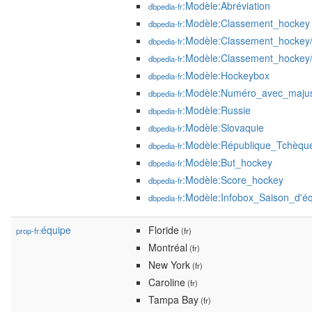
:Modèle:Abréviation
dbpedia-fr
:Modèle:Classement_hockey
dbpedia-fr
:Modèle:Classement_hockey
dbpedia-fr
:Modèle:Classement_hockey/
dbpedia-fr
:Modèle:Hockeybox
dbpedia-fr
:Modèle:Numéro_avec_maju
dbpedia-fr
:Modèle:Russie
dbpedia-fr
:Modèle:Slovaquie
dbpedia-fr
:Modèle:République_Tchèqu
dbpedia-fr
:Modèle:But_hockey
dbpedia-fr
:Modèle:Score_hockey
dbpedia-fr
:Modèle:Infobox_Saison_d'é
dbpedia-fr
équipe
Floride
prop-fr:
(fr)
Montréal
(fr)
New York
(fr)
Caroline
(fr)
Tampa Bay
(fr)