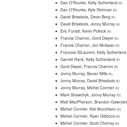
Dan O'Rourke, Kelly Sutherland
(fr)
Dan O'Rourke, Kyle Rehman
(fr)
David Brisebois, Devin Berg
(fr)
David Brisebois, Jonny Murray
(fr)
Eric Furlatt, Kevin Pollock
(fr)
Francis Charron, Gord Dwyer
(fr)
Francis Charron, Jon McIsaac
(fr)
Francois StLaurent, Kelly Sutherland
Garrett Rank, Kelly Sutherland
(fr)
Gord Dwyer, Francis Charron
(fr)
Jonny Murray, Bevan Mills
(fr)
Jonny Murray, David Brisebois
(fr)
Jonny Murray, Michel Cormier
(fr)
Mark Shewchyk, Jonny Murray
(fr)
Matt MacPherson, Brandon Gawrylet
Michel Cormier, Kiel Murchison
(fr)
Michel Cormier, Ryan Gibbons
(fr)
Michel Cormier, Scott Cherrey
(fr)