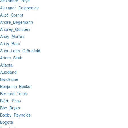
:Alexander_Peya
:Alexandr_Dolgopolov
:Alizé_Cornet
:Andre_Begemann
:Andrey_Golubev
:Andy_Murray
:Andy_Ram
:Anna-Lena_Grönefeld
:Artem_Sitak
:Atlanta
:Auckland
:Barcelone
:Benjamin_Becker
:Bernard_Tomic
:Björn_Phau
:Bob_Bryan
:Bobby_Reynolds
:Bogota