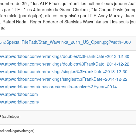
nombre de 39 ; * les ATP Finals qui réunit les huit meilleurs joueurs/pa
s par l'ITF : * les 4 tournois du Grand Chelem ; * la Coupe Davis (co
ion mixte (par équipe), elle est organisée par l'ITF. Andy Murray, Juan 
, Rafael Nadal, Roger Federer et Stanislas Wawrinka sont les seuls jou
(fr)
:Special:FilePath/Stan_Wawrinka_2011_US_Open.jpg?width=300
ons
www.atpworldtour.com/en/rankings/doubles%3FrankDate=2013-12-30
www.atpworldtour.com/en/rankings/doubles%3FrankDate=2014-12-22
www.atpworldtour.com/en/rankings/singles%3FrankDate=2013-12-30
www.atpworldtour.com/en/rankings/singles%3FrankDate=2014-12-22
www.atpworldtour.com/en/scores/results-archive%3Fyear=2014
ww.atpworldtour.com
ww.atpworldtour.com/
9
(xsd:integer)
sd:nonNegativeInteger)