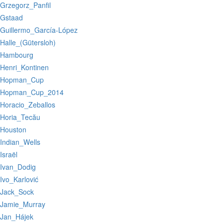
:Grzegorz_Panfil
:Gstaad
:Guillermo_García-López
:Halle_(Gütersloh)
:Hambourg
:Henri_Kontinen
:Hopman_Cup
:Hopman_Cup_2014
:Horacio_Zeballos
:Horia_Tecău
:Houston
:Indian_Wells
:Israël
:Ivan_Dodig
:Ivo_Karlović
:Jack_Sock
:Jamie_Murray
:Jan_Hájek