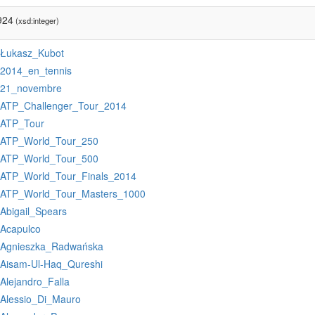
924
(xsd:integer)
:Łukasz_Kubot
:2014_en_tennis
:21_novembre
:ATP_Challenger_Tour_2014
:ATP_Tour
:ATP_World_Tour_250
:ATP_World_Tour_500
:ATP_World_Tour_Finals_2014
:ATP_World_Tour_Masters_1000
:Abigail_Spears
:Acapulco
:Agnieszka_Radwańska
:Aisam-Ul-Haq_Qureshi
:Alejandro_Falla
:Alessio_Di_Mauro