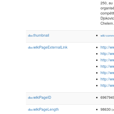
250, au 
organisé
compétit
Djokovic
Chelem.
thumbnail
dbo:
wiki-comm
wikiPageExternalLink
http://
dbo:
http://
http://
http://
http://
http://w
http://w
wikiPageID
696794
dbo:
wikiPageLength
98630
dbo:
(x