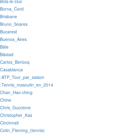
:Bois-le-Duc
:Borna_Ćorić
:Brisbane
:Bruno_Soares
:Bucarest
:Buenos_Aires
:Bâle
:Båstad
:Carlos_Berlocq
:Casablanca
:ATP_Tour_par_saison
r
:Tennis_masculin_en_2014
r
:Chan_Hao-ching
:Chine
:Chris_Guccione
:Christopher_Kas
:Cincinnati
:Colin_Fleming_(tennis)