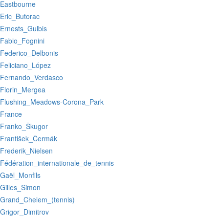
:Eastbourne
:Eric_Butorac
:Ernests_Gulbis
:Fabio_Fognini
:Federico_Delbonis
:Feliciano_López
:Fernando_Verdasco
:Florin_Mergea
:Flushing_Meadows-Corona_Park
:France
:Franko_Škugor
:František_Čermák
:Frederik_Nielsen
:Fédération_internationale_de_tennis
:Gaël_Monfils
:Gilles_Simon
:Grand_Chelem_(tennis)
:Grigor_Dimitrov