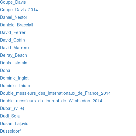
:Coupe_Davis
:Coupe_Davis_2014
:Daniel_Nestor
:Daniele_Bracciali
:David_Ferrer
:David_Goffin
:David_Marrero
:Delray_Beach
:Denis_Istomin
:Doha
:Dominic_Inglot
:Dominic_Thiem
:Double_messieurs_des_Internationaux_de_France_2014
:Double_messieurs_du_tournoi_de_Wimbledon_2014
:Dubaï_(ville)
:Dudi_Sela
:Dušan_Lajović
:Düsseldorf