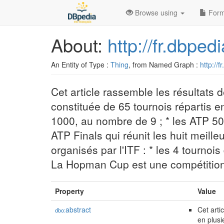
Browse using
Form
About:
http://fr.dbpe
An Entity of Type :
Thing
, from Named Graph :
http://f
Cet article rassemble les résultats 
constituée de 65 tournois répartis en
1000, au nombre de 9 ; * les ATP 50
ATP Finals qui réunit les huit meill
organisés par l'ITF : * les 4 tourno
La Hopman Cup est une compétition m
Property
Value
abstract
Cet arti
dbo:
en plusi