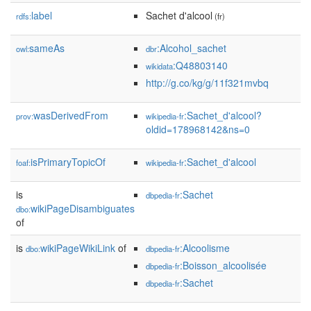
label
Sachet d'alcool
rdfs:
(fr)
sameAs
:Alcohol_sachet
owl:
dbr
:Q48803140
wikidata
http://g.co/kg/g/11f321mvbq
wasDerivedFrom
:Sachet_d'alcool?
prov:
wikipedia-fr
oldid=178968142&ns=0
isPrimaryTopicOf
:Sachet_d'alcool
foaf:
wikipedia-fr
is
:Sachet
dbpedia-fr
wikiPageDisambiguates
dbo:
of
is
wikiPageWikiLink
of
:Alcoolisme
dbo:
dbpedia-fr
:Boisson_alcoolisée
dbpedia-fr
:Sachet
dbpedia-fr