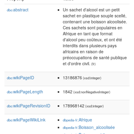
abstract
Un sachet d'alcool est un petit
dbo:
sachet en plastique souple scellé,
contenant une boisson alcoolisée.
Ces sachets sont populaires en
Afrique en tant que format
d'alcool peu coûteux, et ont été
interdits dans plusieurs pays
africains en raison de
préoccupations de santé publique
et d'ordre civil.
(fr)
wikiPageID
13186876
dbo:
(xsd:integer)
wikiPageLength
1842
dbo:
(xsd:nonNegativeInteger)
wikiPageRevisionID
178968142
dbo:
(xsd:integer)
wikiPageWikiLink
:Afrique
dbo:
dbpedia-fr
:Boisson_alcoolisée
dbpedia-fr