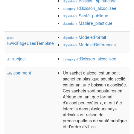
:Boisson_spiritueuse
dbpedia-fr
:Boisson_alcoolisée
category-fr
:Santé_publique
dbpedia-fr
:Matière_plastique
dbpedia-fr
:Modèle:Portail
prop-
dbpedia-fr
wikiPageUsesTemplate
fr:
:Modèle:Références
dbpedia-fr
subject
:Boisson_alcoolisée
dct:
category-fr
comment
Un sachet d'alcool est un petit
rdfs:
sachet en plastique souple scellé,
contenant une boisson alcoolisée.
Ces sachets sont populaires en
Afrique en tant que format
d'alcool peu coûteux, et ont été
interdits dans plusieurs pays
africains en raison de
préoccupations de santé publique
et d'ordre civil.
(fr)