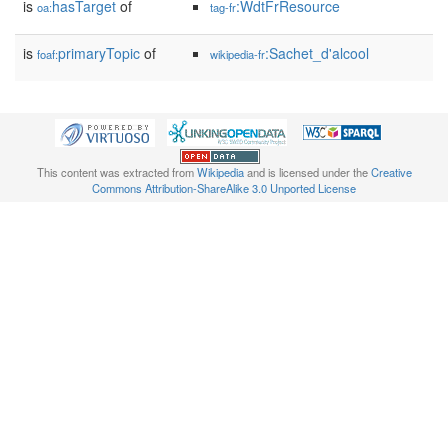
is
hasTarget
of
:WdtFrResource
oa:
tag-fr
is
primaryTopic
of
:Sachet_d'alcool
foaf:
wikipedia-fr
This content was extracted from
Wikipedia
and is licensed under the
Creative
Commons Attribution-ShareAlike 3.0 Unported License