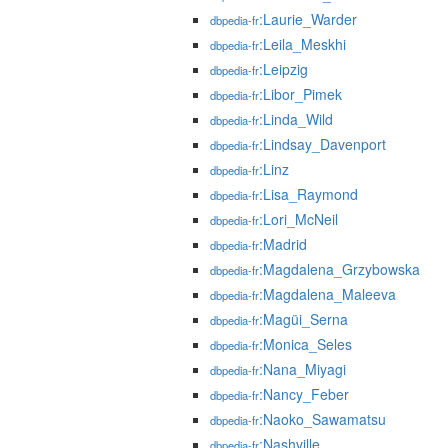
:Laurie_Warder
dbpedia-fr
:Leila_Meskhi
dbpedia-fr
:Leipzig
dbpedia-fr
:Libor_Pimek
dbpedia-fr
:Linda_Wild
dbpedia-fr
:Lindsay_Davenport
dbpedia-fr
:Linz
dbpedia-fr
:Lisa_Raymond
dbpedia-fr
:Lori_McNeil
dbpedia-fr
:Madrid
dbpedia-fr
:Magdalena_Grzybowska
dbpedia-fr
:Magdalena_Maleeva
dbpedia-fr
:Magüi_Serna
dbpedia-fr
:Monica_Seles
dbpedia-fr
:Nana_Miyagi
dbpedia-fr
:Nancy_Feber
dbpedia-fr
:Naoko_Sawamatsu
dbpedia-fr
:Nashville
dbpedia-fr