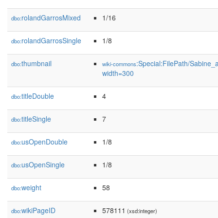
rolandGarrosMixed
1/16
dbo:
rolandGarrosSingle
1/8
dbo:
thumbnail
:Special:FilePath/Sabine
dbo:
wiki-commons
width=300
titleDouble
4
dbo:
titleSingle
7
dbo:
usOpenDouble
1/8
dbo:
usOpenSingle
1/8
dbo:
weight
58
dbo:
wikiPageID
578111
dbo:
(xsd:integer)