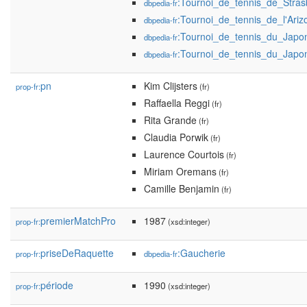
:Tournoi_de_tennis_de_Stra
dbpedia-fr
:Tournoi_de_tennis_de_l'Ar
dbpedia-fr
:Tournoi_de_tennis_du_Jap
dbpedia-fr
:Tournoi_de_tennis_du_Jap
dbpedia-fr
pn
Kim Clijsters
prop-fr:
(fr)
Raffaella Reggi
(fr)
Rita Grande
(fr)
Claudia Porwik
(fr)
Laurence Courtois
(fr)
Miriam Oremans
(fr)
Camille Benjamin
(fr)
premierMatchPro
1987
prop-fr:
(xsd:integer)
priseDeRaquette
:Gaucherie
prop-fr:
dbpedia-fr
période
1990
prop-fr:
(xsd:integer)