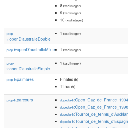
8
(xsd:integer)
9
(xsd:integer)
10
(xsd:integer)
1
prop-
(xsd:integer)
openD'australieDouble
fr:
openD'australieMixte
1
prop-fr:
(xsd:integer)
1
prop-
(xsd:integer)
openD'australieSimple
fr:
palmarès
Finales
prop-fr:
(fr)
Titres
(fr)
parcours
:Open_Gaz_de_France_199
prop-fr:
dbpedia-fr
:Open_Gaz_de_France_199
dbpedia-fr
:Tournoi_de_tennis_d'Auckl
dbpedia-fr
:Tournoi_de_tennis_d'Espa
dbpedia-fr