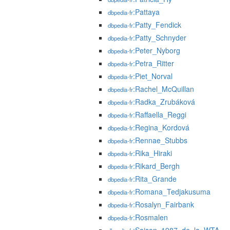
:Pattaya
dbpedia-fr
:Patty_Fendick
dbpedia-fr
:Patty_Schnyder
dbpedia-fr
:Peter_Nyborg
dbpedia-fr
:Petra_Ritter
dbpedia-fr
:Piet_Norval
dbpedia-fr
:Rachel_McQuillan
dbpedia-fr
:Radka_Zrubáková
dbpedia-fr
:Raffaella_Reggi
dbpedia-fr
:Regina_Kordová
dbpedia-fr
:Rennae_Stubbs
dbpedia-fr
:Rika_Hiraki
dbpedia-fr
:Rikard_Bergh
dbpedia-fr
:Rita_Grande
dbpedia-fr
:Romana_Tedjakusuma
dbpedia-fr
:Rosalyn_Fairbank
dbpedia-fr
:Rosmalen
dbpedia-fr