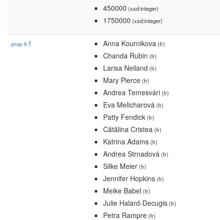
450000
(xsd:integer)
1750000
(xsd:integer)
f
Anna Kournikova
prop-fr:
(fr)
Chanda Rubin
(fr)
Larisa Neiland
(fr)
Mary Pierce
(fr)
Andrea Temesvári
(fr)
Eva Melicharová
(fr)
Patty Fendick
(fr)
Cătălina Cristea
(fr)
Katrina Adams
(fr)
Andrea Strnadová
(fr)
Silke Meier
(fr)
Jennifer Hopkins
(fr)
Meike Babel
(fr)
Julie Halard-Decugis
(fr)
Petra Rampre
(fr)