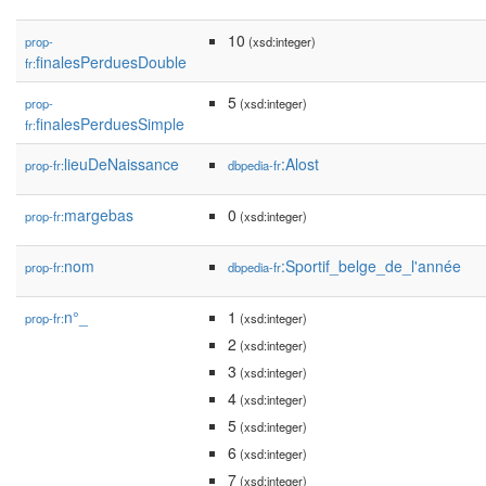
10
prop-
(xsd:integer)
finalesPerduesDouble
fr:
5
prop-
(xsd:integer)
finalesPerduesSimple
fr:
lieuDeNaissance
:Alost
prop-fr:
dbpedia-fr
margebas
0
prop-fr:
(xsd:integer)
nom
:Sportif_belge_de_l'année
prop-fr:
dbpedia-fr
n°_
1
prop-fr:
(xsd:integer)
2
(xsd:integer)
3
(xsd:integer)
4
(xsd:integer)
5
(xsd:integer)
6
(xsd:integer)
7
(xsd:integer)