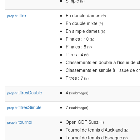
Simple
(fr)
titre
En double dames
prop-fr:
(fr)
En double mixte
(fr)
En simple dames
(fr)
Finales : 10
(fr)
Finales : 5
(fr)
Titres : 4
(fr)
Classements en double à l’issue de 
Classements en simple à l’issue de 
Titres : 7
(fr)
titresDouble
4
prop-fr:
(xsd:integer)
titresSimple
7
prop-fr:
(xsd:integer)
tournoi
Open GDF Suez
prop-fr:
(fr)
Tournoi de tennis d'Auckland
(fr)
Tournoi de tennis d'Espagne
(fr)