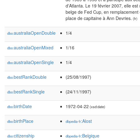
d'Atlanta. Le 19 février 2007, elle e
belge de Fed Cup, en remplacement d
place de capitaine à Ann Devries.
(fr)
australiaOpenDouble
1/4
dbo:
australiaOpenMixed
1/16
dbo:
australiaOpenSingle
1/4
dbo:
bestRankDouble
(25/08/1997)
dbo:
bestRankSingle
(24/11/1997)
dbo:
birthDate
1972-04-22
dbo:
(xsd:date)
birthPlace
:Alost
dbo:
dbpedia-fr
citizenship
:Belgique
dbo:
dbpedia-fr