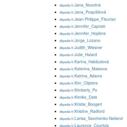
:Jana_Novotná
dbpedia-fr
:Jana_Pospíšilová
dbpedia-fr
:Jean-Philippe_Fleurian
dbpedia-fr
:Jennifer_Capriati
dbpedia-fr
:Jennifer_Hopkins
dbpedia-fr
:Jorge_Lozano
dbpedia-fr
:Judith_Wiesner
dbpedia-fr
:Julie_Halard
dbpedia-fr
:Karina_Habšudová
dbpedia-fr
:Katerina_Maleeva
dbpedia-fr
:Katrina_Adams
dbpedia-fr
:Kim_Clijsters
dbpedia-fr
:Kimberly_Po
dbpedia-fr
:Kimiko_Date
dbpedia-fr
:Kristie_Boogert
dbpedia-fr
:Kristine_Radford
dbpedia-fr
:Larisa_Savchenko-Neiland
dbpedia-fr
:Laurence_Courtois
dbpedia-fr