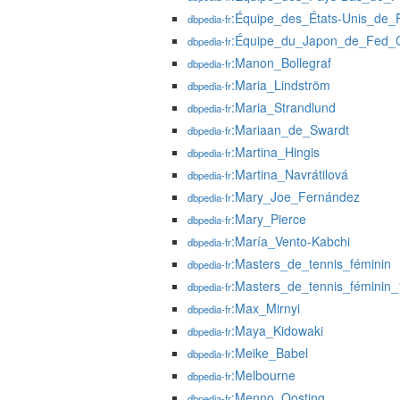
:Équipe_des_États-Unis_de
dbpedia-fr
:Équipe_du_Japon_de_Fed_
dbpedia-fr
:Manon_Bollegraf
dbpedia-fr
:Maria_Lindström
dbpedia-fr
:Maria_Strandlund
dbpedia-fr
:Mariaan_de_Swardt
dbpedia-fr
:Martina_Hingis
dbpedia-fr
:Martina_Navrátilová
dbpedia-fr
:Mary_Joe_Fernández
dbpedia-fr
:Mary_Pierce
dbpedia-fr
:María_Vento-Kabchi
dbpedia-fr
:Masters_de_tennis_féminin
dbpedia-fr
:Masters_de_tennis_féminin
dbpedia-fr
:Max_Mirnyi
dbpedia-fr
:Maya_Kidowaki
dbpedia-fr
:Meike_Babel
dbpedia-fr
:Melbourne
dbpedia-fr
:Menno_Oosting
dbpedia-fr