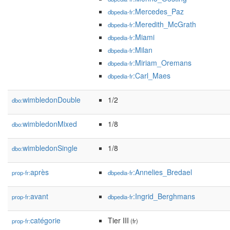
:Mercedes_Paz
dbpedia-fr
:Meredith_McGrath
dbpedia-fr
:Miami
dbpedia-fr
:Milan
dbpedia-fr
:Miriam_Oremans
dbpedia-fr
:Carl_Maes
dbpedia-fr
wimbledonDouble
1/2
dbo:
wimbledonMixed
1/8
dbo:
wimbledonSingle
1/8
dbo:
après
:Annelies_Bredael
prop-fr:
dbpedia-fr
avant
:Ingrid_Berghmans
prop-fr:
dbpedia-fr
catégorie
Tier III
prop-fr:
(fr)