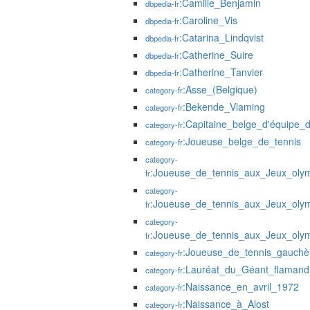
:Camille_Benjamin
dbpedia-fr
:Caroline_Vis
dbpedia-fr
:Catarina_Lindqvist
dbpedia-fr
:Catherine_Suire
dbpedia-fr
:Catherine_Tanvier
dbpedia-fr
:Asse_(Belgique)
category-fr
:Bekende_Vlaming
category-fr
:Capitaine_belge_d'équipe
category-fr
:Joueuse_belge_de_tennis
category-fr
category-
:Joueuse_de_tennis_aux_Jeux_oly
fr
category-
:Joueuse_de_tennis_aux_Jeux_oly
fr
category-
:Joueuse_de_tennis_aux_Jeux_oly
fr
:Joueuse_de_tennis_gauchè
category-fr
:Lauréat_du_Géant_flamand
category-fr
:Naissance_en_avril_1972
category-fr
:Naissance_à_Alost
category-fr