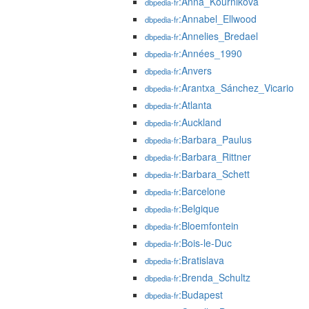
:Anna_Kournikova
dbpedia-fr
:Annabel_Ellwood
dbpedia-fr
:Annelies_Bredael
dbpedia-fr
:Années_1990
dbpedia-fr
:Anvers
dbpedia-fr
:Arantxa_Sánchez_Vicario
dbpedia-fr
:Atlanta
dbpedia-fr
:Auckland
dbpedia-fr
:Barbara_Paulus
dbpedia-fr
:Barbara_Rittner
dbpedia-fr
:Barbara_Schett
dbpedia-fr
:Barcelone
dbpedia-fr
:Belgique
dbpedia-fr
:Bloemfontein
dbpedia-fr
:Bois-le-Duc
dbpedia-fr
:Bratislava
dbpedia-fr
:Brenda_Schultz
dbpedia-fr
:Budapest
dbpedia-fr