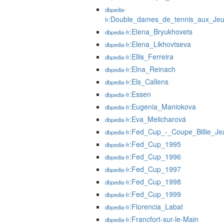
dbpedia-
:Double_dames_de_tennis_aux_Jeu
fr
:Elena_Bryukhovets
dbpedia-fr
:Elena_Likhovtseva
dbpedia-fr
:Ellis_Ferreira
dbpedia-fr
:Elna_Reinach
dbpedia-fr
:Els_Callens
dbpedia-fr
:Essen
dbpedia-fr
:Eugenia_Maniokova
dbpedia-fr
:Eva_Melicharová
dbpedia-fr
:Fed_Cup_-_Coupe_Billie_Je
dbpedia-fr
:Fed_Cup_1995
dbpedia-fr
:Fed_Cup_1996
dbpedia-fr
:Fed_Cup_1997
dbpedia-fr
:Fed_Cup_1998
dbpedia-fr
:Fed_Cup_1999
dbpedia-fr
:Florencia_Labat
dbpedia-fr
:Francfort-sur-le-Main
dbpedia-fr