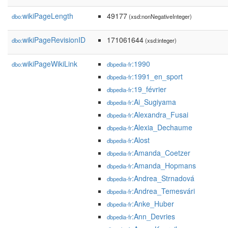
wikiPageLength
49177
dbo:
(xsd:nonNegativeInteger)
wikiPageRevisionID
171061644
dbo:
(xsd:integer)
wikiPageWikiLink
:1990
dbo:
dbpedia-fr
:1991_en_sport
dbpedia-fr
:19_février
dbpedia-fr
:Ai_Sugiyama
dbpedia-fr
:Alexandra_Fusai
dbpedia-fr
:Alexia_Dechaume
dbpedia-fr
:Alost
dbpedia-fr
:Amanda_Coetzer
dbpedia-fr
:Amanda_Hopmans
dbpedia-fr
:Andrea_Strnadová
dbpedia-fr
:Andrea_Temesvári
dbpedia-fr
:Anke_Huber
dbpedia-fr
:Ann_Devries
dbpedia-fr