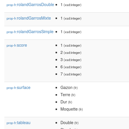
rolandGarrosDouble
1
prop-fr:
(xsd:integer)
rolandGarrosMixte
1
prop-fr:
(xsd:integer)
rolandGarrosSimple
1
prop-fr:
(xsd:integer)
score
1
prop-fr:
(xsd:integer)
2
(xsd:integer)
3
(xsd:integer)
6
(xsd:integer)
7
(xsd:integer)
surface
Gazon
prop-fr:
(fr)
Terre
(fr)
Dur
(fr)
Moquette
(fr)
tableau
Double
prop-fr:
(fr)