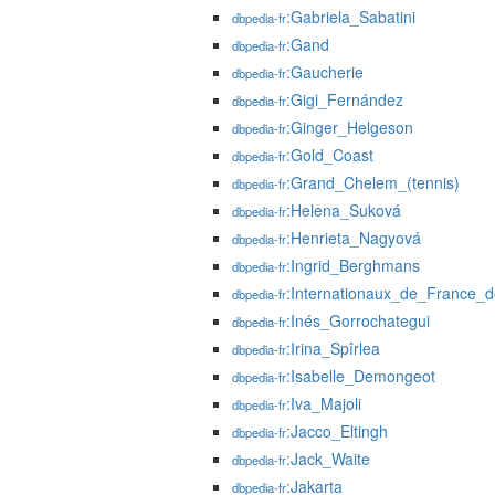
:Gabriela_Sabatini
dbpedia-fr
:Gand
dbpedia-fr
:Gaucherie
dbpedia-fr
:Gigi_Fernández
dbpedia-fr
:Ginger_Helgeson
dbpedia-fr
:Gold_Coast
dbpedia-fr
:Grand_Chelem_(tennis)
dbpedia-fr
:Helena_Suková
dbpedia-fr
:Henrieta_Nagyová
dbpedia-fr
:Ingrid_Berghmans
dbpedia-fr
:Internationaux_de_France_d
dbpedia-fr
:Inés_Gorrochategui
dbpedia-fr
:Irina_Spîrlea
dbpedia-fr
:Isabelle_Demongeot
dbpedia-fr
:Iva_Majoli
dbpedia-fr
:Jacco_Eltingh
dbpedia-fr
:Jack_Waite
dbpedia-fr
:Jakarta
dbpedia-fr