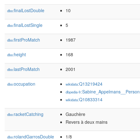
finalLostDouble
10
dbo:
finalLostSingle
5
dbo:
firstProMatch
1987
dbo:
height
168
dbo:
lastProMatch
2001
dbo:
occupation
:Q13219424
dbo:
wikidata
:Sabine_Appelmans__Person
dbpedia-fr
:Q10833314
wikidata
racketCatching
Gauchère
dbo:
Revers à deux mains
rolandGarrosDouble
1/8
dbo: