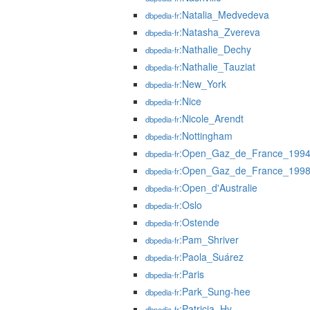
:Natalia_Medvedeva
dbpedia-fr
:Natasha_Zvereva
dbpedia-fr
:Nathalie_Dechy
dbpedia-fr
:Nathalie_Tauziat
dbpedia-fr
:New_York
dbpedia-fr
:Nice
dbpedia-fr
:Nicole_Arendt
dbpedia-fr
:Nottingham
dbpedia-fr
:Open_Gaz_de_France_199
dbpedia-fr
:Open_Gaz_de_France_199
dbpedia-fr
:Open_d'Australie
dbpedia-fr
:Oslo
dbpedia-fr
:Ostende
dbpedia-fr
:Pam_Shriver
dbpedia-fr
:Paola_Suárez
dbpedia-fr
:Paris
dbpedia-fr
:Park_Sung-hee
dbpedia-fr
:Patricia_Hy
dbpedia-fr