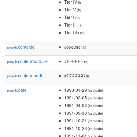
Tier IV
(fr)
Tier V
(fr)
Tier I
(fr)
Tier II
(fr)
Tier IVa
(fr)
contexte
Joueuse
prop-fr:
(fr)
couleurbordure
#FFFFFF
prop-fr:
(fr)
couleurfondt
#CCCCCC
prop-fr:
(fr)
date
1990-01-29
prop-fr:
(xsd:date)
1991-02-05
(xsd:date)
1991-04-08
(xsd:date)
1991-09-30
(xsd:date)
1991-10-21
(xsd:date)
1991-10-28
(xsd:date)
1991-11-04
(xsd:date)