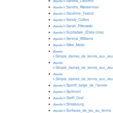
:Sandra_Cecchini
dbpedia-fr
:Sandra_Wasserman
dbpedia-fr
:Sandrine_Testud
dbpedia-fr
:Sandy_Collins
dbpedia-fr
:Sarah_Pitkowski
dbpedia-fr
:Scottsdale_(États-Unis)
dbpedia-fr
:Serena_Williams
dbpedia-fr
:Silke_Meier
dbpedia-fr
dbpedia-
:Simple_dames_de_tennis_aux_Jeu
fr
dbpedia-
:Simple_dames_de_tennis_aux_Jeu
fr
dbpedia-
:Simple_dames_de_tennis_aux_Jeu
fr
:Sportif_belge_de_l'année
dbpedia-fr
:Sprimont
dbpedia-fr
:Steffi_Graf
dbpedia-fr
:Strasbourg
dbpedia-fr
:Surfaces_de_jeu_au_tennis
dbpedia-fr