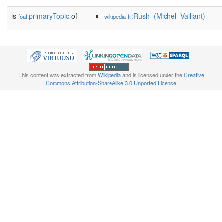
is
primaryTopic
of
:Rush_(Michel_Vaillant)
foaf:
wikipedia-fr
This content was extracted from
Wikipedia
and is licensed under the
Creative
Commons Attribution-ShareAlike 3.0 Unported License