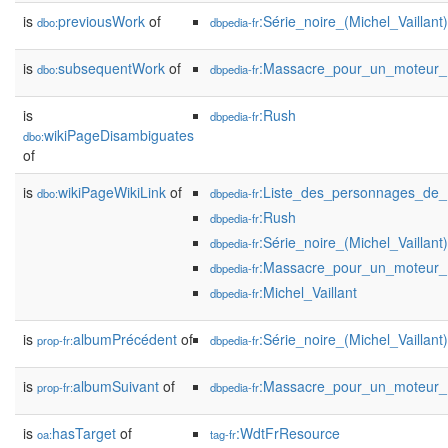
is
previousWork
of
:Série_noire_(Michel_Vaillant)
dbo:
dbpedia-fr
is
subsequentWork
of
:Massacre_pour_un_moteur_
dbo:
dbpedia-fr
is
:Rush
dbpedia-fr
wikiPageDisambiguates
dbo:
of
is
wikiPageWikiLink
of
:Liste_des_personnages_de_M
dbo:
dbpedia-fr
:Rush
dbpedia-fr
:Série_noire_(Michel_Vaillant)
dbpedia-fr
:Massacre_pour_un_moteur_
dbpedia-fr
:Michel_Vaillant
dbpedia-fr
is
albumPrécédent
of
:Série_noire_(Michel_Vaillant)
prop-fr:
dbpedia-fr
is
albumSuivant
of
:Massacre_pour_un_moteur_
prop-fr:
dbpedia-fr
is
hasTarget
of
:WdtFrResource
oa:
tag-fr