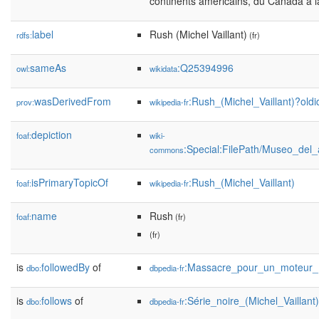
continents américains, du Canada à l
label
Rush (Michel Vaillant)
rdfs:
(fr)
sameAs
:Q25394996
owl:
wikidata
wasDerivedFrom
:Rush_(Michel_Vaillant)?ol
prov:
wikipedia-fr
depiction
foaf:
wiki-
:Special:FilePath/Museo_del_
commons
isPrimaryTopicOf
:Rush_(Michel_Vaillant)
foaf:
wikipedia-fr
name
Rush
foaf:
(fr)
(fr)
is
followedBy
of
:Massacre_pour_un_moteur_
dbo:
dbpedia-fr
is
follows
of
:Série_noire_(Michel_Vaillant)
dbo:
dbpedia-fr