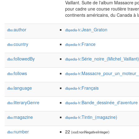
Vaillant. Suite de l'album Massacre po
pour cadre une course routière trave
continents américains, du Canada à l
author
:Jean_Graton
dbo:
dbpedia-fr
country
:France
dbo:
dbpedia-fr
followedBy
:Série_noire_(Michel_Vaillant)
dbo:
dbpedia-fr
follows
:Massacre_pour_un_moteur_
dbo:
dbpedia-fr
language
:Français
dbo:
dbpedia-fr
literaryGenre
:Bande_dessinée_d'aventure
dbo:
dbpedia-fr
magazine
:Tintin_(magazine)
dbo:
dbpedia-fr
number
22
dbo:
(xsd:nonNegativeInteger)