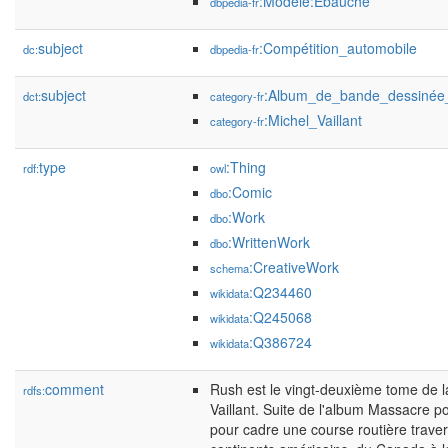
:Modèle:Ébauche
dbpedia-fr
subject
:Compétition_automobile
dc:
dbpedia-fr
subject
:Album_de_bande_dessinée
dct:
category-fr
:Michel_Vaillant
category-fr
type
:Thing
rdf:
owl
:Comic
dbo
:Work
dbo
:WrittenWork
dbo
:CreativeWork
schema
:Q234460
wikidata
:Q245068
wikidata
:Q386724
wikidata
comment
Rush est le vingt-deuxième tome de l
rdfs:
Vaillant. Suite de l'album Massacre po
pour cadre une course routière trave