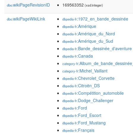
wikiPageRevisionID
169563352
dbo:
(xsd:integer)
wikiPageWikiLink
:1972_en_bande_dessinée
dbo:
dbpedia-fr
:Amérique
dbpedia-fr
:Amérique_du_Nord
dbpedia-fr
:Amérique_du_Sud
dbpedia-fr
:Bande_dessinée_d'aventure
dbpedia-fr
:Canada
dbpedia-fr
:Album_de_bande_dessinée
category-fr
:Michel_Vaillant
category-fr
:Chevrolet_Corvette
dbpedia-fr
:Citroën_DS
dbpedia-fr
:Compétition_automobile
dbpedia-fr
:Dodge_Challenger
dbpedia-fr
:Ford
dbpedia-fr
:Ford_Escort
dbpedia-fr
:Ford_Mustang
dbpedia-fr
:Français
dbpedia-fr