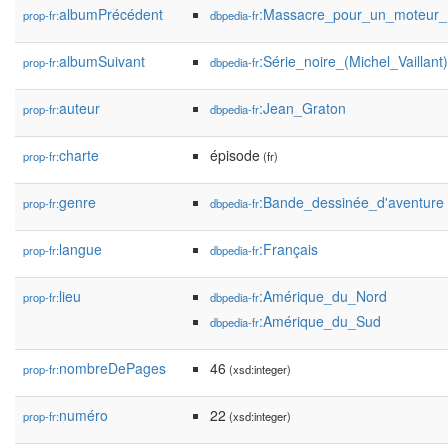
albumPrécédent
:Massacre_pour_un_moteur_
prop-fr:
dbpedia-fr
albumSuivant
:Série_noire_(Michel_Vaillant)
prop-fr:
dbpedia-fr
auteur
:Jean_Graton
prop-fr:
dbpedia-fr
charte
épisode
prop-fr:
(fr)
genre
:Bande_dessinée_d'aventure
prop-fr:
dbpedia-fr
langue
:Français
prop-fr:
dbpedia-fr
lieu
:Amérique_du_Nord
prop-fr:
dbpedia-fr
:Amérique_du_Sud
dbpedia-fr
nombreDePages
46
prop-fr:
(xsd:integer)
numéro
22
prop-fr:
(xsd:integer)