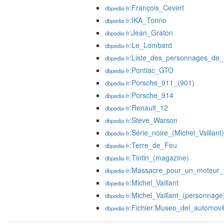
:François_Cevert
dbpedia-fr
:IKA_Torino
dbpedia-fr
:Jean_Graton
dbpedia-fr
:Le_Lombard
dbpedia-fr
:Liste_des_personnages_de_M
dbpedia-fr
:Pontiac_GTO
dbpedia-fr
:Porsche_911_(901)
dbpedia-fr
:Porsche_914
dbpedia-fr
:Renault_12
dbpedia-fr
:Steve_Warson
dbpedia-fr
:Série_noire_(Michel_Vaillant)
dbpedia-fr
:Terre_de_Feu
dbpedia-fr
:Tintin_(magazine)
dbpedia-fr
:Massacre_pour_un_moteur_
dbpedia-fr
:Michel_Vaillant
dbpedia-fr
:Michel_Vaillant_(personnage
dbpedia-fr
:Fichier:Museo_del_automovi
dbpedia-fr