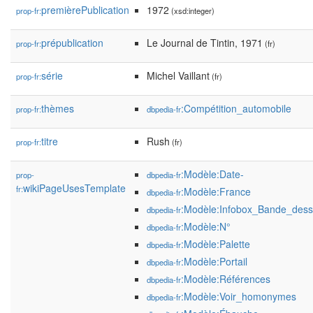
premièrePublication
1972
prop-fr:
(xsd:integer)
prépublication
Le Journal de Tintin, 1971
prop-fr:
(fr)
série
Michel Vaillant
prop-fr:
(fr)
thèmes
:Compétition_automobile
prop-fr:
dbpedia-fr
titre
Rush
prop-fr:
(fr)
:Modèle:Date-
prop-
dbpedia-fr
wikiPageUsesTemplate
fr:
:Modèle:France
dbpedia-fr
:Modèle:Infobox_Bande_dess
dbpedia-fr
:Modèle:N°
dbpedia-fr
:Modèle:Palette
dbpedia-fr
:Modèle:Portail
dbpedia-fr
:Modèle:Références
dbpedia-fr
:Modèle:Voir_homonymes
dbpedia-fr