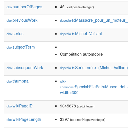
numberOfPages
46
dbo:
(xsd:positiveInteger)
previousWork
:Massacre_pour_un_moteur_
dbo:
dbpedia-fr
series
:Michel_Vaillant
dbo:
dbpedia-fr
subjectTerm
dbo:
Compétition automobile
subsequentWork
:Série_noire_(Michel_Vaillant)
dbo:
dbpedia-fr
thumbnail
dbo:
wiki-
:Special:FilePath/Museo_del
commons
width=300
wikiPageID
9645878
dbo:
(xsd:integer)
wikiPageLength
3397
dbo:
(xsd:nonNegativeInteger)