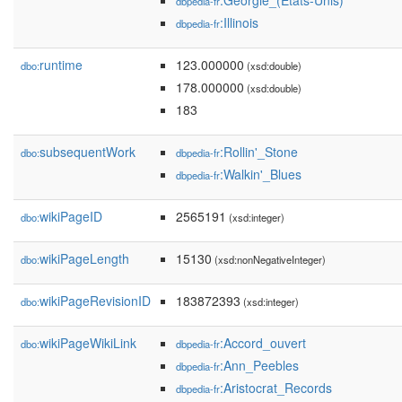
:Géorgie_(États-Unis)
dbpedia-fr
:Illinois
dbpedia-fr
runtime
123.000000
dbo:
(xsd:double)
178.000000
(xsd:double)
183
subsequentWork
:Rollin'_Stone
dbo:
dbpedia-fr
:Walkin'_Blues
dbpedia-fr
wikiPageID
2565191
dbo:
(xsd:integer)
wikiPageLength
15130
dbo:
(xsd:nonNegativeInteger)
wikiPageRevisionID
183872393
dbo:
(xsd:integer)
wikiPageWikiLink
:Accord_ouvert
dbo:
dbpedia-fr
:Ann_Peebles
dbpedia-fr
:Aristocrat_Records
dbpedia-fr