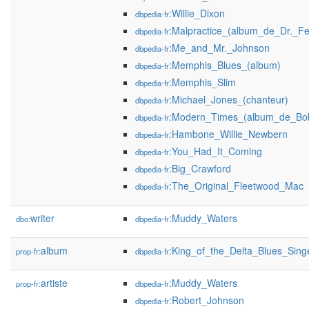
:Willie_Dixon
dbpedia-fr
:Malpractice_(album_de_Dr._Fe
dbpedia-fr
:Me_and_Mr._Johnson
dbpedia-fr
:Memphis_Blues_(album)
dbpedia-fr
:Memphis_Slim
dbpedia-fr
:Michael_Jones_(chanteur)
dbpedia-fr
:Modern_Times_(album_de_Bo
dbpedia-fr
:Hambone_Willie_Newbern
dbpedia-fr
:You_Had_It_Coming
dbpedia-fr
:Big_Crawford
dbpedia-fr
:The_Original_Fleetwood_Mac
dbpedia-fr
writer
:Muddy_Waters
dbo:
dbpedia-fr
album
:King_of_the_Delta_Blues_Sing
prop-fr:
dbpedia-fr
artiste
:Muddy_Waters
prop-fr:
dbpedia-fr
:Robert_Johnson
dbpedia-fr