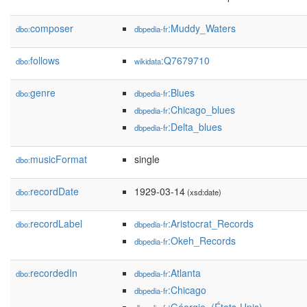
composer
:Muddy_Waters
dbo:
dbpedia-fr
follows
:Q7679710
dbo:
wikidata
genre
:Blues
dbo:
dbpedia-fr
:Chicago_blues
dbpedia-fr
:Delta_blues
dbpedia-fr
musicFormat
single
dbo:
recordDate
1929-03-14
dbo:
(xsd:date)
recordLabel
:Aristocrat_Records
dbo:
dbpedia-fr
:Okeh_Records
dbpedia-fr
recordedIn
:Atlanta
dbo:
dbpedia-fr
:Chicago
dbpedia-fr