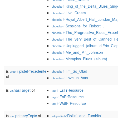
:King_of_the_Delta_Blues_Sing
dbpedia-fr
:Live_Cream
dbpedia-fr
:Royal_Albert_Hall_London_Ma
dbpedia-fr
:Sessions_for_Robert_J
dbpedia-fr
:The_Progressive_Blues_Exper
dbpedia-fr
:The_Very_Best_of_Canned_He
dbpedia-fr
:Unplugged_(album_d'Eric_Clap
dbpedia-fr
:Me_and_Mr._Johnson
dbpedia-fr
:Memphis_Blues_(album)
dbpedia-fr
is
pistePrécédente
:I'm_So_Glad
prop-fr:
dbpedia-fr
of
:Love_in_Vain
dbpedia-fr
is
hasTarget
of
:EsFrResource
oa:
tag-fr
:EnFrResource
tag-fr
:WdtFrResource
tag-fr
is
primaryTopic
of
:Rollin'_and_Tumblin'
foaf:
wikipedia-fr