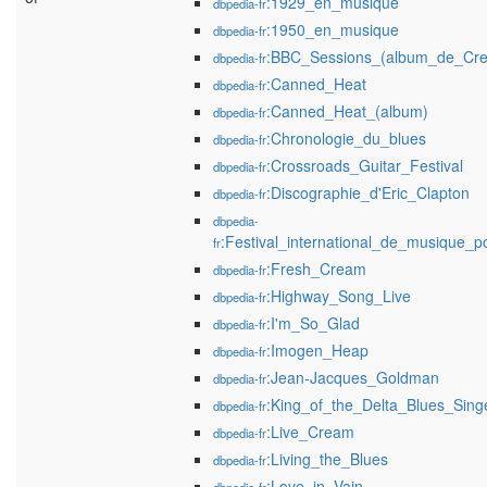
:1929_en_musique
dbpedia-fr
:1950_en_musique
dbpedia-fr
:BBC_Sessions_(album_de_Cr
dbpedia-fr
:Canned_Heat
dbpedia-fr
:Canned_Heat_(album)
dbpedia-fr
:Chronologie_du_blues
dbpedia-fr
:Crossroads_Guitar_Festival
dbpedia-fr
:Discographie_d'Eric_Clapton
dbpedia-fr
dbpedia-
:Festival_international_de_musique_p
fr
:Fresh_Cream
dbpedia-fr
:Highway_Song_Live
dbpedia-fr
:I'm_So_Glad
dbpedia-fr
:Imogen_Heap
dbpedia-fr
:Jean-Jacques_Goldman
dbpedia-fr
:King_of_the_Delta_Blues_Sing
dbpedia-fr
:Live_Cream
dbpedia-fr
:Living_the_Blues
dbpedia-fr
:Love_in_Vain