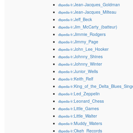
:Jean-Jacques_Goldman
dbpedia-fr
:Jean-Jacques_Milteau
dbpedia-fr
:Jeff_Beck
dbpedia-fr
:Jim_McCarty_(batteur)
dbpedia-fr
:Jimmie_Rodgers
dbpedia-fr
:Jimmy_Page
dbpedia-fr
:John_Lee_Hooker
dbpedia-fr
:Johnny_Shines
dbpedia-fr
:Johnny_Winter
dbpedia-fr
:Junior_Wells
dbpedia-fr
:Keith_Relf
dbpedia-fr
:King_of_the_Delta_Blues_Sing
dbpedia-fr
:Led_Zeppelin
dbpedia-fr
:Leonard_Chess
dbpedia-fr
:Little_Games
dbpedia-fr
:Little_Walter
dbpedia-fr
:Muddy_Waters
dbpedia-fr
:Okeh_Records
dbpedia-fr