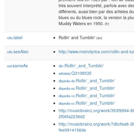
très souvent interprété, parfois avec des
différents, aussi bien par des artistes 
blues ou du blues rock, la version la plu
Muddy Waters en 1950.
(fr)
label
Rollin' and Tumblin'
rdfs:
(en)
seeAlso
http://www.metrolyrics.com/rollin-and-tu
rdfs:
sameAs
:Rollin'_and_Tumblin'
owl:
dbr
:Q3108535
wikidata
:Rollin’_and_Tumblin’
dbpedia-de
:Rollin'_and_Tumblin'
dbpedia-es
:Rollin'_and_Tumblin'
dbpedia-nn
:Rollin'_and_Tumblin'
dbpedia-sv
http://musicbrainz.org/work/353f9994-
2f06fa2236d2
http://musicbrainz.org/work/7dbcfea8-
fee0914156de