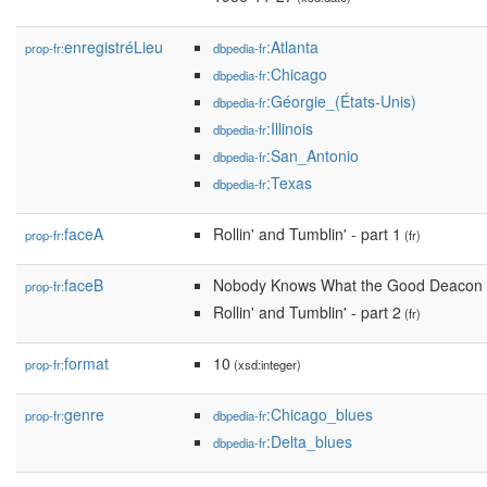
enregistréLieu
:Atlanta
prop-fr:
dbpedia-fr
:Chicago
dbpedia-fr
:Géorgie_(États-Unis)
dbpedia-fr
:Illinois
dbpedia-fr
:San_Antonio
dbpedia-fr
:Texas
dbpedia-fr
faceA
Rollin' and Tumblin' - part 1
prop-fr:
(fr)
faceB
Nobody Knows What the Good Deacon
prop-fr:
Rollin' and Tumblin' - part 2
(fr)
format
10
prop-fr:
(xsd:integer)
genre
:Chicago_blues
prop-fr:
dbpedia-fr
:Delta_blues
dbpedia-fr