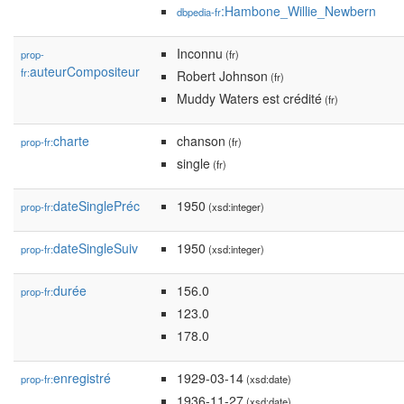
:Hambone_Willie_Newbern
dbpedia-fr
Inconnu
prop-
(fr)
auteurCompositeur
fr:
Robert Johnson
(fr)
Muddy Waters est crédité
(fr)
charte
chanson
prop-fr:
(fr)
single
(fr)
dateSinglePréc
1950
prop-fr:
(xsd:integer)
dateSingleSuiv
1950
prop-fr:
(xsd:integer)
durée
156.0
prop-fr:
123.0
178.0
enregistré
1929-03-14
prop-fr:
(xsd:date)
1936-11-27
(xsd:date)