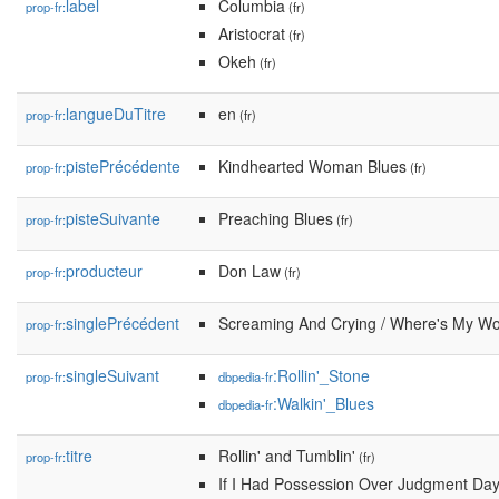
label
Columbia
prop-fr:
(fr)
Aristocrat
(fr)
Okeh
(fr)
langueDuTitre
en
prop-fr:
(fr)
pistePrécédente
Kindhearted Woman Blues
prop-fr:
(fr)
pisteSuivante
Preaching Blues
prop-fr:
(fr)
producteur
Don Law
prop-fr:
(fr)
singlePrécédent
Screaming And Crying / Where's My 
prop-fr:
singleSuivant
:Rollin'_Stone
prop-fr:
dbpedia-fr
:Walkin'_Blues
dbpedia-fr
titre
Rollin' and Tumblin'
prop-fr:
(fr)
If I Had Possession Over Judgment Da