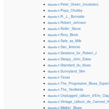
:Peter_Green_(musicien)
dbpedia-fr
:Popa_Chubby
dbpedia-fr
:R._L._Burnside
dbpedia-fr
:Robert_Johnson
dbpedia-fr
:Rollin'_Stone
dbpedia-fr
:Rory_Block
dbpedia-fr
:Safe_as_Milk
dbpedia-fr
:San_Antonio
dbpedia-fr
:Sessions_for_Robert_J
dbpedia-fr
:Sleepy_John_Estes
dbpedia-fr
:Standard_du_blues
dbpedia-fr
:Sunnyland_Slim
dbpedia-fr
:Texas
dbpedia-fr
:The_Progressive_Blues_Exper
dbpedia-fr
:The_Yardbirds
dbpedia-fr
:Unplugged_(album_d'Eric_Clap
dbpedia-fr
:Vintage_(album_de_Canned_H
dbpedia-fr
:Walkin'_Blues
dbpedia-fr