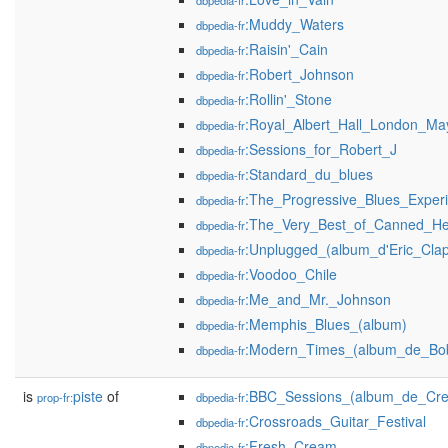
dbpedia-fr
:Muddy_Waters
dbpedia-fr
:Raisin'_Cain
dbpedia-fr
:Robert_Johnson
dbpedia-fr
:Rollin'_Stone
dbpedia-fr
:Royal_Albert_Hall_London_Ma
dbpedia-fr
:Sessions_for_Robert_J
dbpedia-fr
:Standard_du_blues
dbpedia-fr
:The_Progressive_Blues_Exper
dbpedia-fr
:The_Very_Best_of_Canned_He
dbpedia-fr
:Unplugged_(album_d'Eric_Clap
dbpedia-fr
:Voodoo_Chile
dbpedia-fr
:Me_and_Mr._Johnson
dbpedia-fr
:Memphis_Blues_(album)
dbpedia-fr
:Modern_Times_(album_de_Bo
dbpedia-fr
is
piste
of
:BBC_Sessions_(album_de_Cr
prop-fr:
dbpedia-fr
:Crossroads_Guitar_Festival
dbpedia-fr
:Fresh_Cream
dbpedia-fr