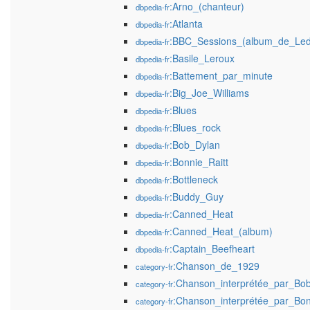
:Arno_(chanteur)
dbpedia-fr
:Atlanta
dbpedia-fr
:BBC_Sessions_(album_de_Led
dbpedia-fr
:Basile_Leroux
dbpedia-fr
:Battement_par_minute
dbpedia-fr
:Big_Joe_Williams
dbpedia-fr
:Blues
dbpedia-fr
:Blues_rock
dbpedia-fr
:Bob_Dylan
dbpedia-fr
:Bonnie_Raitt
dbpedia-fr
:Bottleneck
dbpedia-fr
:Buddy_Guy
dbpedia-fr
:Canned_Heat
dbpedia-fr
:Canned_Heat_(album)
dbpedia-fr
:Captain_Beefheart
dbpedia-fr
:Chanson_de_1929
category-fr
:Chanson_interprétée_par_Bo
category-fr
:Chanson_interprétée_par_Bon
category-fr