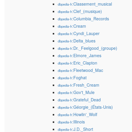
:Classement_musical
dbpedia-fr
:Clef_(musique)
dbpedia-fr
:Columbia_Records
dbpedia-fr
:Cream
dbpedia-fr
:Cyndi_Lauper
dbpedia-fr
:Delta_blues
dbpedia-fr
:Dr._Feelgood_(groupe)
dbpedia-fr
:Elmore_James
dbpedia-fr
:Eric_Clapton
dbpedia-fr
:Fleetwood_Mac
dbpedia-fr
:Foghat
dbpedia-fr
:Fresh_Cream
dbpedia-fr
:Gov't_Mule
dbpedia-fr
:Grateful_Dead
dbpedia-fr
:Géorgie_(États-Unis)
dbpedia-fr
:Howlin'_Wolf
dbpedia-fr
:Illinois
dbpedia-fr
:J.D._Short
dbpedia-fr