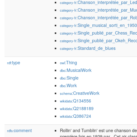
:Chanson_interprétée_par_Le
category-fr
:Chanson_interprétée_par_Mu
category-fr
:Chanson_interprétée_par_Ro
category-fr
:Single_musical_sorti_en_1950
category-fr
:Single_publié_par_Chess_Re
category-fr
:Single_publié_par_Okeh_Rec
category-fr
:Standard_de_blues
category-fr
type
:Thing
rdf:
owl
:MusicalWork
dbo
:Single
dbo
:Work
dbo
:CreativeWork
schema
:Q134556
wikidata
:Q2188189
wikidata
:Q386724
wikidata
comment
Rollin' and Tumblin' est une chanson de
rdfs:
première fois en 1929 par . Cet air clas